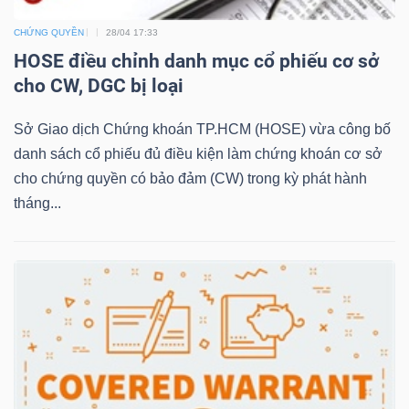
CHỨNG QUYỀN
28/04 17:33
HOSE điều chỉnh danh mục cổ phiếu cơ sở
NGÀNH
cho CW, DGC bị loại
Sở Giao dịch Chứng khoán TP.HCM (HOSE) vừa công bố
DOANH
danh sách cổ phiếu đủ điều kiện làm chứng khoán cơ sở
NGHIỆP
cho chứng quyền có bảo đảm (CW) trong kỳ phát hành
tháng...
CỔ
PHIẾU
PHÁI
SINH