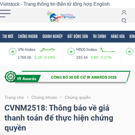
Vietstock - Trang thông tin điện tử tổng hợp
English
TIN MỚI
CHỨNG KHOÁN
DOANH NGHIỆP
BẤT ĐỘNG SẢN
TÀI CHÍNH
HÀNG HÓA
KIN
Tất cả
Tính năng
Ngành
Mã chứng khoán
Lãnh
VN-Index
HNX-Index
Tính
1768.06
3.28
0.19%
293.44
0.80
0.27%
năng
(-)
VIETSTOCK
Trang chủ
Chứng khoán
Chứng quyền
CVNM2518: Thông báo về giá
thanh toán để thực hiện chứng
CHỨNG
quyền
KHOÁN