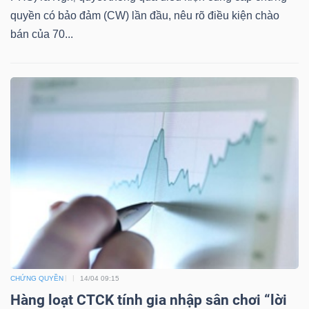
quyền có bảo đảm (CW) lần đầu, nêu rõ điều kiện chào
bán của 70...
TÀI
CHÍNH
CÔNG
NGHỆ
THÔNG
TIN
CHỨNG QUYỀN
14/04 09:15
Hàng loạt CTCK tính gia nhập sân chơi “lời