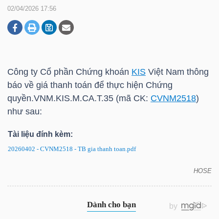
02/04/2026 17:56
DOANH
NGHIỆP
Công ty Cổ phần Chứng khoán
KIS
Việt Nam thông
báo về giá thanh toán để thực hiện Chứng
BẤT
quyền.VNM.
KIS
.M.CA.T.35 (mã CK:
CVNM2518
)
ĐỘNG
như sau:
SẢN
Tài liệu đính kèm:
20260402 - CVNM2518 - TB gia thanh toan.pdf
TÀI
HOSE
CHÍNH
CVNM2518: Thông báo về giá thanh toán để thực
hiện chứng quyền