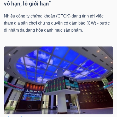
DỊCH
vô hạn, lỗ giới hạn”
VỤ
TRUYỀN
Nhiều công ty chứng khoán (CTCK) đang tính tới việc
THÔNG
tham gia sân chơi chứng quyền có đảm bảo (CW) - bước
đi nhằm đa dạng hóa danh mục sản phẩm.
TIỆN
ÍCH
BẤT
ĐỘNG
SẢN