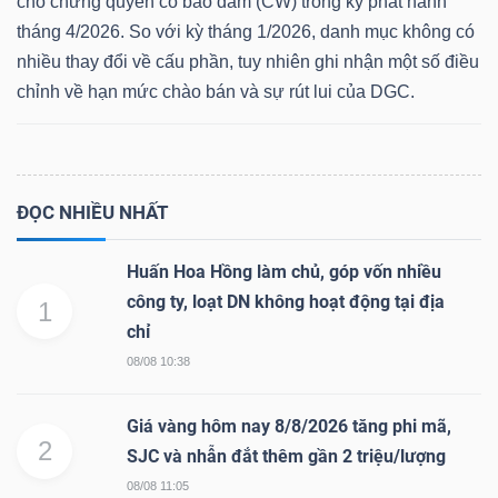
cho chứng quyền có bảo đảm (CW) trong kỳ phát hành
tháng 4/2026. So với kỳ tháng 1/2026, danh mục không có
nhiều thay đổi về cấu phần, tuy nhiên ghi nhận một số điều
chỉnh về hạn mức chào bán và sự rút lui của DGC.
Dữ
liệu
tài
chính
ĐỌC NHIỀU NHẤT
Huấn Hoa Hồng làm chủ, góp vốn nhiều
công ty, loạt DN không hoạt động tại địa
1
chỉ
08/08 10:38
Giá vàng hôm nay 8/8/2026 tăng phi mã,
2
SJC và nhẫn đắt thêm gần 2 triệu/lượng
08/08 11:05