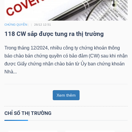
Bài
viết
CHỨNG QUYỀN
26/12 12:51
của
118 CW sắp được tung ra thị trường
tác
giả
Trong tháng 12/2024, nhiều công ty chứng khoán thông
(-)
báo chào bán chứng quyền có bảo đảm (CW) sau khi nhận
được Giấy chứng nhận chào bán từ Ủy ban chứng khoán
Báo
Nhà...
cáo
phân
Xem thêm
tích
(-)
CHỈ SỐ THỊ TRƯỜNG
Thuật