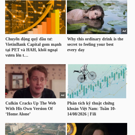
HÀNG
HÓA
KINH
TẾ
THẾ
GIỚI
ĐÔNG
DƯƠNG