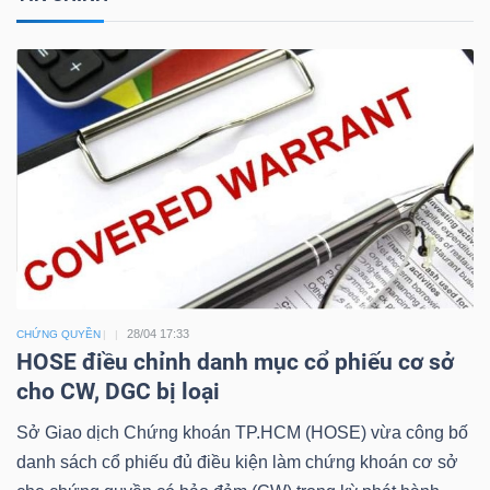
Công
cụ
đầu
tư
28/04 17:33
CHỨNG QUYỀN
HOSE điều chỉnh danh mục cổ phiếu cơ sở
Truyền
cho CW, DGC bị loại
thông
tài
Sở Giao dịch Chứng khoán TP.HCM (HOSE) vừa công bố
chính
danh sách cổ phiếu đủ điều kiện làm chứng khoán cơ sở