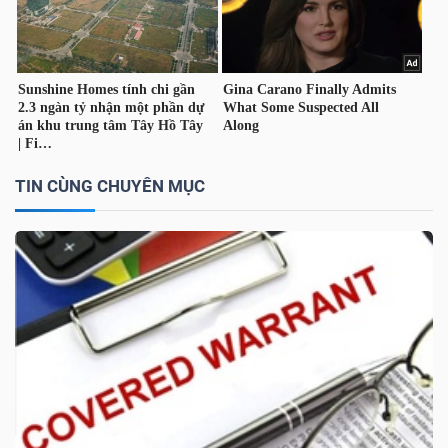
TÀI
CHÍNH
CÁ
NHÂN
TIN CÙNG CHUYÊN MỤC
PHÂN
TÍCH
VIETSTOCKFINANCE
VĨ
MÔ