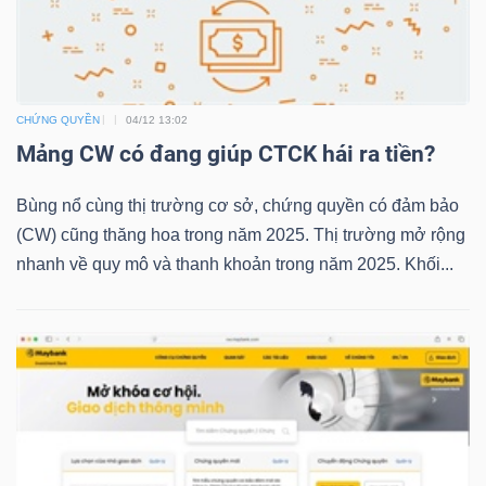
TRÁI
PHIẾU
CHỨNG QUYỀN
04/12 13:02
Mảng CW có đang giúp CTCK hái ra tiền?
Bùng nổ cùng thị trường cơ sở, chứng quyền có đảm bảo
CÔNG
(CW) cũng thăng hoa trong năm 2025. Thị trường mở rộng
CỤ
nhanh về quy mô và thanh khoản trong năm 2025. Khối...
ĐẦU
TƯ
TRUY
XUẤT
DỮ