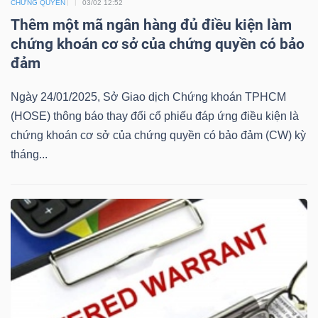
CHỨNG QUYỀN
03/02 12:52
Mã
Thêm một mã ngân hàng đủ điều kiện làm
chứng
chứng khoán cơ sở của chứng quyền có bảo
khoán
đảm
(-)
Ngày 24/01/2025, Sở Giao dịch Chứng khoán TPHCM
Tất cả
Cổ phiếu
Chỉ số
Chứng chỉ quỹ
Chứng 
(HOSE) thông báo thay đổi cổ phiếu đáp ứng điều kiện là
chứng khoán cơ sở của chứng quyền có bảo đảm (CW) kỳ
Lãnh
tháng...
đạo
(-)
Tất cả
Người nội bộ
Người liên quan
Cổ đông lớn
Tin
tức
(-)