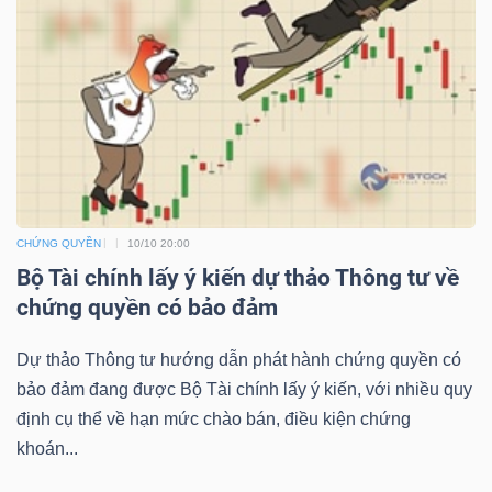
NGUYÊN
VẬT
LIỆU
CÔNG
NGHIỆP
CHỨNG QUYỀN
10/10 20:00
Bộ Tài chính lấy ý kiến dự thảo Thông tư về
chứng quyền có bảo đảm
Dự thảo Thông tư hướng dẫn phát hành chứng quyền có
TIÊU
bảo đảm đang được Bộ Tài chính lấy ý kiến, với nhiều quy
DÙNG
định cụ thể về hạn mức chào bán, điều kiện chứng
KHÔNG
khoán...
THIẾT