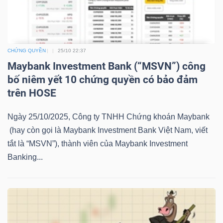
LIỆU
Ngành
(-)
CHỨNG QUYỀN
25/10 22:37
Maybank Investment Bank (“MSVN”) công
VS-
bố niêm yết 10 chứng quyền có bảo đảm
SECTOR
trên HOSE
Ngày 25/10/2025, Công ty TNHH Chứng khoán Maybank
(hay còn gọi là Maybank Investment Bank Việt Nam, viết
tắt là “MSVN”), thành viên của Maybank Investment
NĂNG
Banking...
LƯỢNG