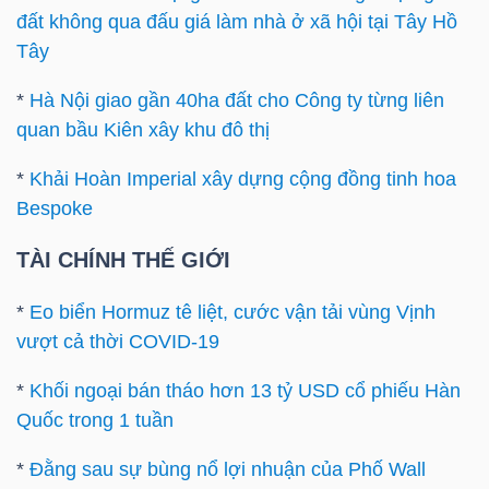
đất không qua đấu giá làm nhà ở xã hội tại Tây Hồ
Tây
*
Hà Nội giao gần 40ha đất cho Công ty từng liên
quan bầu Kiên xây khu đô thị
Công
cụ
*
Khải Hoàn Imperial xây dựng cộng đồng tinh hoa
đầu
Bespoke
tư
TÀI CHÍNH THẾ GIỚI
*
Eo biển Hormuz tê liệt, cước vận tải vùng Vịnh
vượt cả thời COVID-19
Truyền
*
Khối ngoại bán tháo hơn 13 tỷ USD cổ phiếu Hàn
thông
Quốc trong 1 tuần
tài
chính
*
Đằng sau sự bùng nổ lợi nhuận của Phố Wall