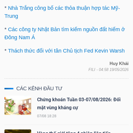
*
Nhà Trắng công bố các thỏa thuận hợp tác Mỹ-
Trung
Dữ
*
Các công ty Nhật Bản tìm kiếm nguồn đất hiếm ở
liệu
Đông Nam Á
tài
*
Thách thức đối với tân Chủ tịch Fed Kevin Warsh
chính
Huy Khải
FILI
- 04:58 19/05/2026
CÁC KÊNH ĐẦU TƯ
Chứng khoán Tuần 03-07/08/2026: Đối
mặt vùng kháng cự
07/08 18:28