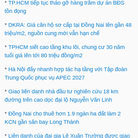
ngữ
*
TP.HCM tiếp tục tháo gỡ hàng trăm dự án BĐS
(-)
tồn đọng
*
DKRA: Giá căn hộ sơ cấp tại Đồng Nai lên gần 48
Dịch
triệu/m2, nguồn cung mới vẫn hạn chế
vụ
(-)
*
TPHCM siết cao tầng khu lõi, chung cư 30 năm
tuổi giá lên tới 80 triệu đồng/m2
*
Hà Nội đẩy nhanh hợp tác hạ tầng với Tập đoàn
Đào
Trung Quốc phục vụ APEC 2027
tạo
*
Giao liên danh nhà đầu tư nghiên cứu 18 km
đường trên cao dọc đại lộ Nguyễn Văn Linh
*
Đồng Nai cho thuê hơn 1.9 ngàn ha đất làm 2
Sách
KCN gần sân bay Long Thành
tài
*
Liên danh của đại gia Lê Xuân Trường được giao
chính