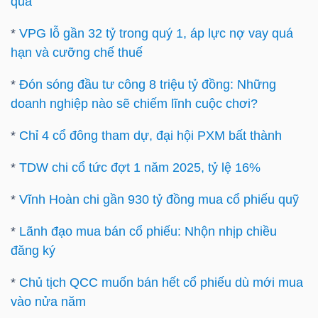
quả
DỊCH
VỤ
*
VPG lỗ gần 32 tỷ trong quý 1, áp lực nợ vay quá
TRUYỀN
hạn và cưỡng chế thuế
THÔNG
*
Đón sóng đầu tư công 8 triệu tỷ đồng: Những
doanh nghiệp nào sẽ chiếm lĩnh cuộc chơi?
*
Chỉ 4 cổ đông tham dự, đại hội PXM bất thành
TIỆN
*
TDW chi cổ tức đợt 1 năm 2025, tỷ lệ 16%
ÍCH
*
Vĩnh Hoàn chi gần 930 tỷ đồng mua cổ phiếu quỹ
*
Lãnh đạo mua bán cổ phiếu: Nhộn nhịp chiều
đăng ký
BẤT
ĐỘNG
*
Chủ tịch QCC muốn bán hết cổ phiếu dù mới mua
SẢN
vào nửa năm