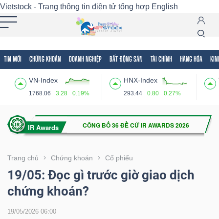
Vietstock - Trang thông tin điện tử tổng hợp
English
TIN MỚI
CHỨNG KHOÁN
DOANH NGHIỆP
BẤT ĐỘNG SẢN
TÀI CHÍNH
HÀNG HÓA
KIN
Tất cả
Tính năng
Ngành
Mã chứng khoán
Lãnh
VN-Index
HNX-Index
Tính
1768.06
3.28
0.19%
293.44
0.80
0.27%
năng
(-)
VIETSTOCK
Trang chủ
Chứng khoán
Cổ phiếu
19/05: Đọc gì trước giờ giao dịch
chứng khoán?
CHỨNG
KHOÁN
19/05/2026 06:00