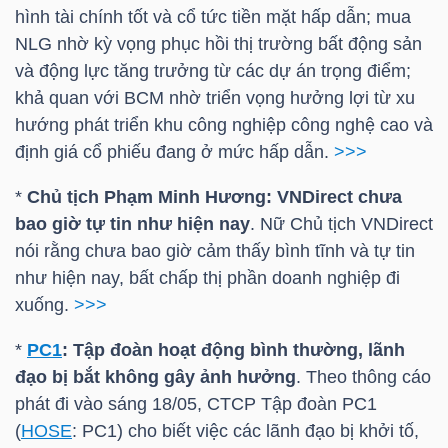
HÀNG
hình tài chính tốt và cổ tức tiền mặt hấp dẫn; mua
HÓA
NLG
nhờ kỳ vọng phục hồi thị trường bất động sản
và động lực tăng trưởng từ các dự án trọng điểm;
khả quan với
BCM
nhờ triển vọng hưởng lợi từ xu
hướng phát triển khu công nghiệp công nghệ cao và
KINH
định giá cổ phiếu đang ở mức hấp dẫn.
>>>
TẾ
*
Chủ tịch Phạm Minh Hương: VNDirect chưa
bao giờ tự tin như hiện nay
. Nữ Chủ tịch VNDirect
nói rằng chưa bao giờ cảm thấy bình tĩnh và tự tin
THẾ
như hiện nay, bất chấp thị phần doanh nghiệp đi
GIỚI
xuống.
>>>
*
PC1
: Tập đoàn hoạt động bình thường, lãnh
ĐÔNG
đạo bị bắt không gây ảnh hưởng
. Theo thông cáo
DƯƠNG
phát đi vào sáng 18/05, CTCP Tập đoàn
PC1
(
HOSE
:
PC1
) cho biết việc các lãnh đạo bị khởi tố,