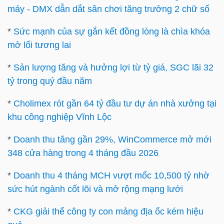
máy - DMX dẫn dắt sân chơi tăng trưởng 2 chữ số
*
Sức mạnh của sự gắn kết đồng lòng là chìa khóa
mở lối tương lai
TÀI
CHÍNH
*
Sản lượng tăng và hưởng lợi từ tỷ giá, SGC lãi 32
tỷ trong quý đầu năm
*
Cholimex rót gần 64 tỷ đầu tư dự án nhà xưởng tại
khu công nghiệp Vĩnh Lộc
CÔNG
NGHỆ
*
Doanh thu tăng gần 29%, WinCommerce mở mới
THÔNG
348 cửa hàng trong 4 tháng đầu 2026
TIN
*
Doanh thu 4 tháng MCH vượt mốc 10,500 tỷ nhờ
sức hút ngành cốt lõi và mở rộng mạng lưới
*
CKG giải thể công ty con mảng địa ốc kém hiệu