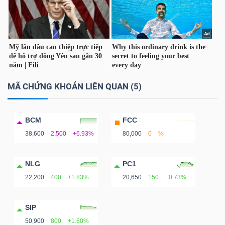
MÃ CHỨNG KHOÁN LIÊN QUAN (5)
BCM
FCC
38,600
2,500
+6.93%
80,000
0
%
NLG
PC1
22,200
400
+1.83%
20,650
150
+0.73%
SIP
50,900
800
+1.60%