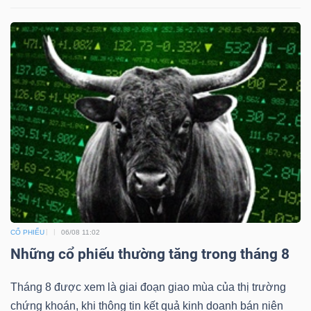
CỔ PHIẾU
06/08 11:02
Những cổ phiếu thường tăng trong tháng 8
Tháng 8 được xem là giai đoạn giao mùa của thị trường
chứng khoán, khi thông tin kết quả kinh doanh bán niên