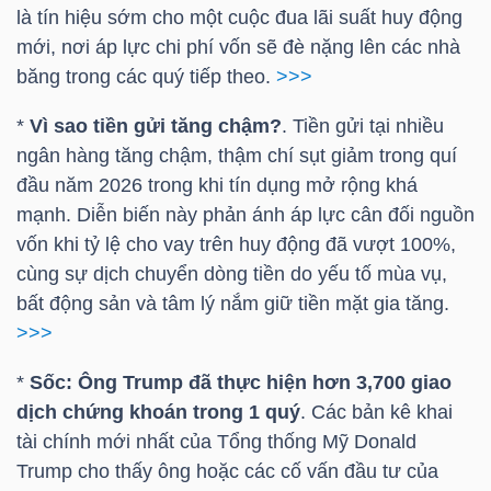
LIỆU
là tín hiệu sớm cho một cuộc đua lãi suất huy động
mới, nơi áp lực chi phí vốn sẽ đè nặng lên các nhà
băng trong các quý tiếp theo.
>>>
Ngành
(-)
*
Vì sao tiền gửi tăng chậm?
. Tiền gửi tại nhiều
ngân hàng tăng chậm, thậm chí sụt giảm trong quí
VS-
đầu năm 2026 trong khi tín dụng mở rộng khá
SECTOR
mạnh. Diễn biến này phản ánh áp lực cân đối nguồn
vốn khi tỷ lệ cho vay trên huy động đã vượt 100%,
cùng sự dịch chuyển dòng tiền do yếu tố mùa vụ,
bất động sản và tâm lý nắm giữ tiền mặt gia tăng.
>>>
NĂNG
LƯỢNG
*
Sốc: Ông Trump đã thực hiện hơn 3,700 giao
dịch chứng khoán trong 1 quý
. Các bản kê khai
tài chính mới nhất của Tổng thống Mỹ Donald
Trump cho thấy ông hoặc các cố vấn đầu tư của