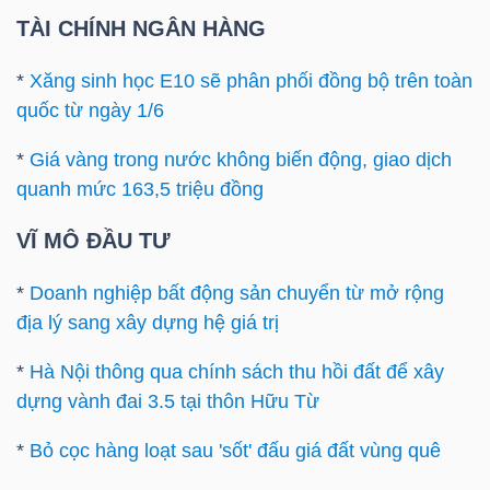
TÀI CHÍNH NGÂN HÀNG
Bài
viết
*
Xăng sinh học E10 sẽ phân phối đồng bộ trên toàn
của
quốc từ ngày 1/6
tác
*
Giá vàng trong nước không biến động, giao dịch
giả
quanh mức 163,5 triệu đồng
(-)
VĨ MÔ ĐẦU TƯ
Báo
*
Doanh nghiệp bất động sản chuyển từ mở rộng
cáo
địa lý sang xây dựng hệ giá trị
phân
tích
*
Hà Nội thông qua chính sách thu hồi đất để xây
(-)
dựng vành đai 3.5 tại thôn Hữu Từ
*
Bỏ cọc hàng loạt sau 'sốt' đấu giá đất vùng quê
Thuật