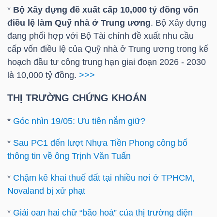
YẾU
*
Bộ Xây dựng đề xuất cấp 10,000 tỷ đồng vốn
điều lệ làm Quỹ nhà ở Trung ương
. Bộ Xây dựng
đang phối hợp với Bộ Tài chính đề xuất nhu cầu
cấp vốn điều lệ của Quỹ nhà ở Trung ương trong kế
hoạch đầu tư công trung hạn giai đoạn 2026 - 2030
TIÊU
là 10,000 tỷ đồng.
>>>
DÙNG
THIẾT
THỊ TRƯỜNG CHỨNG KHOÁN
YẾU
*
Góc nhìn 19/05: Ưu tiên nắm giữ?
*
Sau PC1 đến lượt Nhựa Tiền Phong công bố
thông tin về ông Trịnh Văn Tuấn
CHĂM
SÓC
*
Chậm kê khai thuế đất tại nhiều nơi ở TPHCM,
Novaland bị xử phạt
SỨC
KHỎE
*
Giải oan hai chữ “bão hoà” của thị trường điện