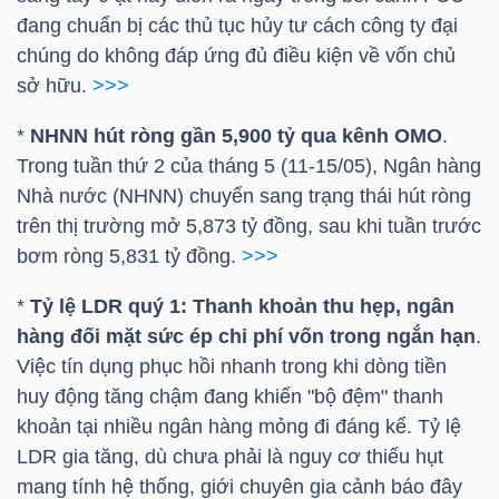
đang chuẩn bị các thủ tục hủy tư cách công ty đại
chúng do không đáp ứng đủ điều kiện về vốn chủ
sở hữu.
>>>
TRÁI
PHIẾU
*
NHNN hút ròng gần 5,900 tỷ qua kênh OMO
.
Trong tuần thứ 2 của tháng 5 (11-15/05), Ngân hàng
Nhà nước (NHNN) chuyển sang trạng thái hút ròng
CÔNG
trên thị trường mở 5,873 tỷ đồng, sau khi tuần trước
bơm ròng 5,831 tỷ đồng.
>>>
CỤ
ĐẦU
*
Tỷ lệ LDR quý 1: Thanh khoản thu hẹp, ngân
TƯ
hàng đối mặt sức ép chi phí vốn trong ngắn hạn
.
Việc tín dụng phục hồi nhanh trong khi dòng tiền
huy động tăng chậm đang khiến "bộ đệm" thanh
TRUY
khoản tại nhiều ngân hàng mỏng đi đáng kể. Tỷ lệ
XUẤT
LDR gia tăng, dù chưa phải là nguy cơ thiếu hụt
DỮ
mang tính hệ thống, giới chuyên gia cảnh báo đây