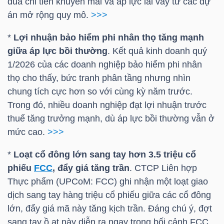
đua chi tiền khuyến mãi và áp lực lãi vay từ các dự
án mở rộng quy mô.
>>>
NGÀNH
*
Lợi nhuận bảo hiểm phi nhân thọ tăng mạnh
giữa áp lực bồi thường
. Kết quả kinh doanh quý
1/2026 của các doanh nghiệp bảo hiểm phi nhân
thọ cho thấy, bức tranh phân tầng nhưng nhìn
DOANH
chung tích cực hơn so với cùng kỳ năm trước.
NGHIỆP
Trong đó, nhiều doanh nghiệp đạt lợi nhuận trước
thuế tăng trưởng mạnh, dù áp lực bồi thường vẫn ở
mức cao.
>>>
CỔ
*
Loạt cổ đông lớn sang tay hơn 3.5 triệu cổ
PHIẾU
phiếu
FCC
, đẩy giá tăng trần
. CTCP Liên hợp
Thực phẩm (UPCoM:
FCC
) ghi nhận một loạt giao
dịch sang tay hàng triệu cổ phiếu giữa các cổ đông
PHÁI
lớn, đẩy giá mã này tăng kịch trần. Đáng chú ý, đợt
SINH
sang tay ồ ạt này diễn ra ngay trong bối cảnh
FCC