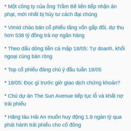
*
Một công ty của ông Trầm Bê liên tiếp nhận án
Mã
phạt, mới nhất bị hủy tư cách đại chúng
chứng
khoán
*
Vimid chào bán cổ phiếu tăng vốn gấp đôi, dự thu
(-)
hơn 538 tỷ đồng trả nợ ngân hàng
Tất cả
Cổ phiếu
Chỉ số
Chứng chỉ quỹ
Chứng 
*
Theo dấu dòng tiền cá mập 18/05: Tự doanh, khối
ngoại cùng bán ròng
Lãnh
đạo
*
Top cổ phiếu đáng chú ý đầu tuần 18/05
(-)
*
18/05: Đọc gì trước giờ giao dịch chứng khoán?
Tất cả
Người nội bộ
Người liên quan
Cổ đông lớn
*
Chủ dự án The Sun Avenue tiếp tục lỗ và khất nợ
trái phiếu
Tin
tức
*
Hãng tàu Hải An muốn huy động 1.9 ngàn tỷ qua
(-)
phát hành trái phiếu cho cổ đông