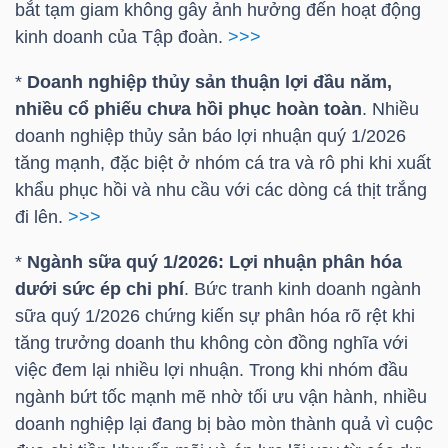
bắt tạm giam không gây ảnh hưởng đến hoạt động
kinh doanh của Tập đoàn.
>>>
TÀI
CHÍNH
*
Doanh nghiệp thủy sản thuận lợi đầu năm,
CÁ
nhiều cổ phiếu chưa hồi phục hoàn toàn
. Nhiều
NHÂN
doanh nghiệp thủy sản báo lợi nhuận quý 1/2026
tăng mạnh, đặc biệt ở nhóm cá tra và rô phi khi xuất
khẩu phục hồi và nhu cầu với các dòng cá thịt trắng
đi lên.
>>>
PHÂN
TÍCH
*
Ngành sữa quý 1/2026: Lợi nhuận phân hóa
VIETSTOCKFINANCE
dưới sức ép chi phí
. Bức tranh kinh doanh ngành
sữa quý 1/2026 chứng kiến sự phân hóa rõ rệt khi
tăng trưởng doanh thu không còn đồng nghĩa với
việc đem lại nhiều lợi nhuận. Trong khi nhóm đầu
ngành bứt tốc mạnh mẽ nhờ tối ưu vận hành, nhiều
VĨ
doanh nghiệp lại đang bị bào mòn thành quả vì cuộc
MÔ