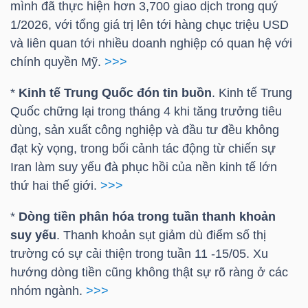
mình đã thực hiện hơn 3,700 giao dịch trong quý
NGUYÊN
1/2026, với tổng giá trị lên tới hàng chục
triệu USD
VẬT
và liên quan tới nhiều doanh nghiệp có quan hệ với
LIỆU
chính quyền Mỹ.
>>>
*
Kinh tế Trung Quốc đón tin buồn
. Kinh tế Trung
Quốc chững lại trong tháng 4 khi tăng trưởng tiêu
dùng, sản xuất công nghiệp và đầu tư đều không
CÔNG
đạt kỳ vọng, trong bối cảnh tác động từ chiến sự
NGHIỆP
Iran làm suy yếu đà phục hồi của nền kinh tế lớn
thứ hai thế giới.
>>>
*
Dòng tiền phân hóa trong tuần thanh khoản
suy yếu
. Thanh khoản sụt giảm dù điểm số thị
TIÊU
trường có sự cải thiện trong tuần 11 -15/05. Xu
DÙNG
hướng dòng tiền cũng không thật sự rõ ràng ở các
KHÔNG
nhóm ngành.
>>>
THIẾT