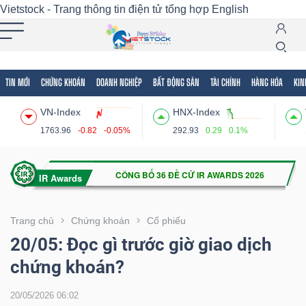
Vietstock - Trang thông tin điện tử tổng hợp
English
TIN MỚI
CHỨNG KHOÁN
DOANH NGHIỆP
BẤT ĐỘNG SẢN
TÀI CHÍNH
HÀNG HÓA
KIN
Tất cả
Tính năng
Ngành
Mã chứng khoán
Lãnh
VN-Index
HNX-Index
Tính
1763.96
-0.82
-0.05%
292.93
0.29
0.1%
năng
(-)
VIETSTOCK
Trang chủ
Chứng khoán
Cổ phiếu
20/05: Đọc gì trước giờ giao dịch
chứng khoán?
CHỨNG
KHOÁN
20/05/2026 06:02