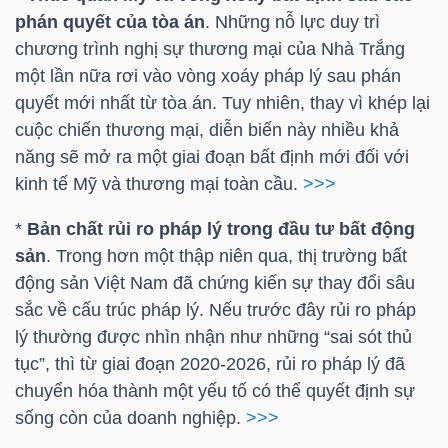
phán quyết của tòa án
. Những nỗ lực duy trì
chương trình nghị sự thương mại của Nhà Trắng
một lần nữa rơi vào vòng xoáy pháp lý sau phán
TÀI
quyết mới nhất từ tòa án. Tuy nhiên, thay vì khép lại
CHÍNH
cuộc chiến thương mại, diễn biến này nhiều khả
năng sẽ mở ra một giai đoạn bất định mới đối với
kinh tế Mỹ và thương mại toàn cầu.
>>>
*
Bản chất rủi ro pháp lý trong đầu tư bất động
CÔNG
sản
. Trong hơn một thập niên qua, thị trường bất
NGHỆ
động sản Việt Nam đã chứng kiến sự thay đổi sâu
THÔNG
sắc về cấu trúc pháp lý. Nếu trước đây rủi ro pháp
TIN
lý thường được nhìn nhận như những “sai sót thủ
tục”, thì từ giai đoạn 2020-2026, rủi ro pháp lý đã
chuyển hóa thành một yếu tố có thể quyết định sự
sống còn của doanh nghiệp.
>>>