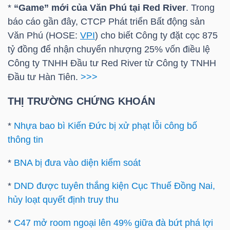
DỊCH
*
“Game” mới của Văn Phú tại Red River
. Trong
VỤ
báo cáo gần đây, CTCP Phát triển Bất động sản
TRUYỀN
Văn Phú (
HOSE
:
VPI
) cho biết Công ty đặt cọc 875
THÔNG
tỷ đồng để nhận chuyển nhượng 25% vốn điều lệ
Công ty TNHH Đầu tư Red River từ Công ty TNHH
Đầu tư Hàn Tiên.
>>>
THỊ TRƯỜNG CHỨNG KHOÁN
TIỆN
ÍCH
*
Nhựa bao bì Kiến Đức bị xử phạt lỗi công bố
thông tin
*
BNA bị đưa vào diện kiểm soát
*
DND được tuyên thắng kiện Cục Thuế Đồng Nai,
BẤT
hủy loạt quyết định truy thu
ĐỘNG
SẢN
*
C47 mở room ngoại lên 49% giữa đà bứt phá lợi