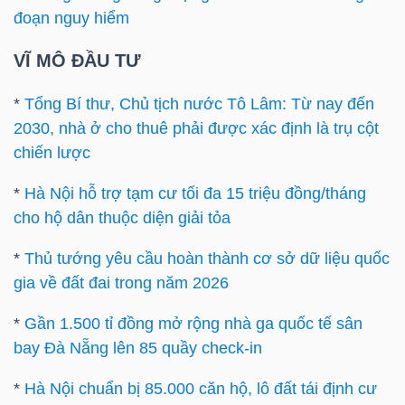
đoạn nguy hiểm
Bài
VĨ MÔ ĐẦU TƯ
viết
của
*
Tổng Bí thư, Chủ tịch nước Tô Lâm: Từ nay đến
tác
2030, nhà ở cho thuê phải được xác định là trụ cột
giả
chiến lược
(-)
*
Hà Nội hỗ trợ tạm cư tối đa 15 triệu đồng/tháng
cho hộ dân thuộc diện giải tỏa
Báo
cáo
*
Thủ tướng yêu cầu hoàn thành cơ sở dữ liệu quốc
phân
gia về đất đai trong năm 2026
tích
(-)
*
Gần 1.500 tỉ đồng mở rộng nhà ga quốc tế sân
bay Đà Nẵng lên 85 quầy check-in
Thuật
*
Hà Nội chuẩn bị 85.000 căn hộ, lô đất tái định cư