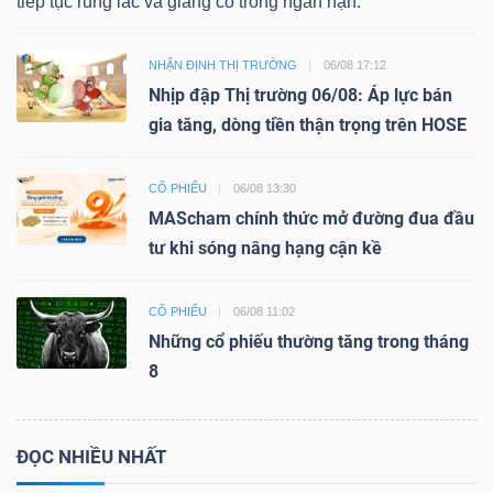
tiếp tục rung lắc và giằng co trong ngắn hạn.
NHẬN ĐỊNH THỊ TRƯỜNG
06/08 17:12
Nhịp đập Thị trường 06/08: Áp lực bán
gia tăng, dòng tiền thận trọng trên HOSE
CỔ PHIẾU
06/08 13:30
MAScham chính thức mở đường đua đầu
tư khi sóng nâng hạng cận kề
CỔ PHIẾU
06/08 11:02
Những cổ phiếu thường tăng trong tháng
8
ĐỌC NHIỀU NHẤT