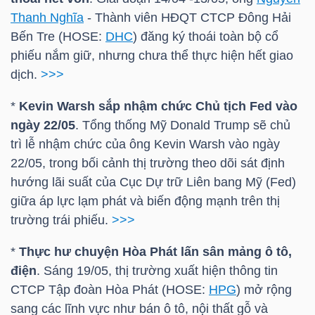
LIỆU
Thanh Nghĩa
- Thành viên HĐQT CTCP Đông Hải
Bến Tre (
HOSE
:
DHC
) đăng ký thoái toàn bộ cổ
Ngành
phiếu nắm giữ, nhưng chưa thể thực hiện hết giao
(-)
dịch.
>>>
VS-
*
Kevin Warsh sắp nhậm chức Chủ tịch Fed vào
SECTOR
ngày 22/05
. Tổng thống Mỹ Donald Trump sẽ chủ
trì lễ nhậm chức của ông Kevin Warsh vào ngày
22/05, trong bối cảnh thị trường theo dõi sát định
hướng lãi suất của Cục Dự trữ Liên bang Mỹ (Fed)
giữa áp lực lạm phát và biến động mạnh trên thị
trường trái phiếu.
>>>
NĂNG
LƯỢNG
*
Thực hư chuyện Hòa Phát lấn sân mảng ô tô,
điện
. Sáng 19/05, thị trường xuất hiện thông tin
CTCP Tập đoàn Hòa Phát (
HOSE
:
HPG
) mở rộng
sang các lĩnh vực như bán ô tô, nội thất gỗ và