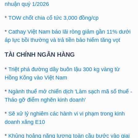
nhuận quý 1/2026
Mã
chứng
*
TOW chốt chia cổ tức 3,000 đồng/cp
khoán
*
Cathay Việt Nam báo lãi ròng giảm gần 11% dưới
(-)
áp lực bồi thường và trả tiền bảo hiểm tăng vọt
Tất cả
Cổ phiếu
Chỉ số
Chứng chỉ quỹ
Chứng 
TÀI CHÍNH NGÂN HÀNG
Lãnh
*
Triệt phá đường dây buôn lậu 300 kg vàng từ
đạo
Hồng Kông vào Việt Nam
(-)
*
Ngành thuế mở chiến dịch 'Làm sạch mã số thuế -
Tất cả
Người nội bộ
Người liên quan
Cổ đông lớn
Tháo gỡ điểm nghẽn kinh doanh'
Tin
*
Sẽ xử lý nghiêm các hành vi vi phạm trong kinh
tức
doanh xăng E10
(-)
*
Khủng hoảng năng lượng toàn cầu bước vào giai