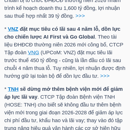
chuẩn bị tổ chức ĐHĐCĐ thường niên 2026 nhằm
trình kế hoạch doanh thu 1,600 tỷ đồng, lợi nhuận
TÀI
sau thuế hợp nhất 39 tỷ đồng.
>>>
CHÍNH
*
VNZ
đặt mục tiêu có lãi sau 4 năm lỗ, dồn lực
CÁ
cho chiến lược AI First và Go Global
. Theo tài
NHÂN
liệu ĐHĐCĐ thường niên 2026 mới công bố, CTCP
Tập đoàn
VNG
(UPCoM:
VNZ
) đặt mục tiêu lãi
trước thuế 450 tỷ đồng - cũng là lần đầu có lãi sau
PHÂN
chuỗi 4 năm thua lỗ. Tuy nhiên, lợi nhuận được định
TÍCH
hướng giữ lại toàn bộ để dồn lực đầu tư.
>>>
VIETSTOCKFINANCE
*
TNH
sẽ dừng mở thêm bệnh viện mới để giảm
áp lực lãi vay
. CTCP Tập đoàn Bệnh viện
TNH
(
HOSE
:
TNH
) cho biết sẽ không đầu tư thêm bệnh
viện mới trong giai đoạn 2026-2028 để giảm áp lực
VĨ
chi phí đầu tư, khấu hao và lãi vay; thay vào đó tập
MÔ
trung nâng hiệu quả vận hành các cơ sở hiện hữu