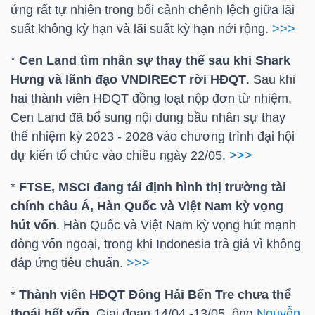
ứng rất tự nhiên trong bối cảnh chênh lệch giữa lãi
suất không kỳ hạn và lãi suất kỳ hạn nới rộng.
>>>
TRÁI
*
Cen Land tìm nhân sự thay thế sau khi Shark
PHIẾU
Hưng và lãnh đạo VNDIRECT rời HĐQT
. Sau khi
hai thành viên HĐQT đồng loạt nộp đơn từ nhiệm,
Cen Land đã bổ sung nội dung bầu nhân sự thay
thế nhiệm kỳ 2023 - 2028 vào chương trình đại hội
CÔNG
dự kiến tổ chức vào chiều ngày 22/05.
>>>
CỤ
ĐẦU
*
FTSE, MSCI đang tái định hình thị trường tài
TƯ
chính châu Á, Hàn Quốc và Việt Nam kỳ vọng
hút vốn
. Hàn Quốc và Việt Nam kỳ vọng hút mạnh
dòng vốn ngoại, trong khi Indonesia trả giá vì không
đáp ứng tiêu chuẩn.
>>>
TRUY
XUẤT
*
Thành viên HĐQT Đông Hải Bến Tre chưa thể
DỮ
thoái hết vốn
. Giai đoạn 14/04 -13/05, ông
Nguyễn