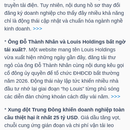
NGUYÊN
truyền tải điện. Tuy nhiên, nội dung hồ sơ thay đổi
đăng ký doanh nghiệp cho thấy đây nhiều khả năng
VẬT
chỉ là động thái cập nhật và chuẩn hóa ngành nghề
LIỆU
kinh doanh.
>>>
*
Ông Đỗ Thành Nhân và Louis Holdings bất ngờ
tái xuất?
. Một website mang tên Louis Holdings
CÔNG
vừa xuất hiện những ngày gần đây, đăng tải thư
NGHIỆP
ngỏ của ông Đỗ Thành Nhân cùng nội dung kêu gọi
cổ đông ủy quyền để tổ chức ĐHĐCĐ bất thường
năm 2026. Động thái này lập tức khiến nhiều nhà
đầu tư nhớ lại giai đoạn “họ Louis” từng phủ sóng
các diễn đàn chứng khoán cách đây vài năm.
>>>
TIÊU
DÙNG
*
Xung đột Trung Đông khiến doanh nghiệp toàn
KHÔNG
cầu thiệt hại ít nhất 25
tỷ USD
. Giá dầu tăng vọt,
THIẾT
chuỗi cung ứng gián đoạn và chi phí vận tải leo