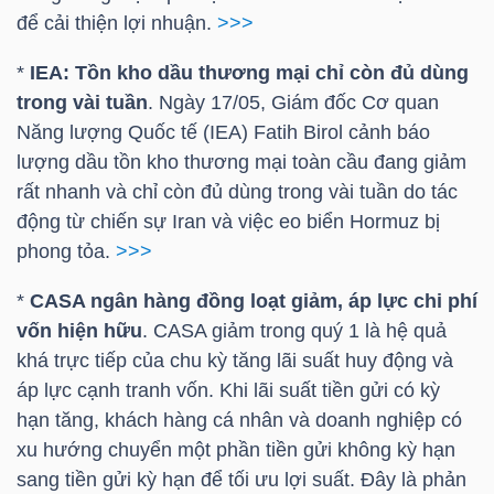
để cải thiện lợi nhuận.
>>>
*
IEA: Tồn kho dầu thương mại chỉ còn đủ dùng
NGÀNH
trong vài tuần
. Ngày 17/05, Giám đốc Cơ quan
Năng lượng Quốc tế (IEA) Fatih Birol cảnh báo
lượng dầu tồn kho thương mại toàn cầu đang giảm
DOANH
rất nhanh và chỉ còn đủ dùng trong vài tuần do tác
NGHIỆP
động từ chiến sự Iran và việc eo biển Hormuz bị
phong tỏa.
>>>
*
CASA ngân hàng đồng loạt giảm, áp lực chi phí
CỔ
vốn hiện hữu
. CASA giảm trong quý 1 là hệ quả
PHIẾU
khá trực tiếp của chu kỳ tăng lãi suất huy động và
áp lực cạnh tranh vốn. Khi lãi suất tiền gửi có kỳ
hạn tăng, khách hàng cá nhân và doanh nghiệp có
xu hướng chuyển một phần tiền gửi không kỳ hạn
PHÁI
sang tiền gửi kỳ hạn để tối ưu lợi suất. Đây là phản
SINH