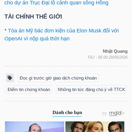
ngữ
cho dự án Trục Đại lộ cảnh quan sông Hồng
(-)
TÀI CHÍNH THẾ GIỚI
Dịch
*
Tòa án Mỹ bác đơn kiện của Elon Musk đối với
vụ
OpenAI vì nộp quá thời hạn
(-)
Nhật Quang
FILI
- 05:00 20/05/2026
Đào
tạo
Đọc gì trước giờ giao dịch chứng khoán
Điểm tin chứng khoán
Những tin tức đáng chú ý về TTCK
Sách
tài
chính