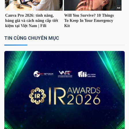
Dữ
liệu
TIN CÙNG CHUYÊN MỤC
tài
chính