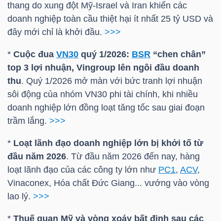
YẾU
thang do xung đột Mỹ-Israel và Iran khiến các
doanh nghiệp toàn cầu thiệt hại ít nhất 25
tỷ USD
và
đây mới chỉ là khởi đầu.
>>>
*
Cuộc đua
VN30
quý 1/2026:
BSR
“chen chân”
TIÊU
top 3 lợi nhuận, Vingroup lên ngôi đầu doanh
DÙNG
thu
. Quý 1/2026 mở màn với bức tranh lợi nhuận
THIẾT
sôi động của nhóm
VN30
phi tài chính, khi nhiều
YẾU
doanh nghiệp lớn đồng loạt tăng tốc sau giai đoạn
trầm lắng.
>>>
*
Loạt lãnh đạo doanh nghiệp lớn bị khởi tố từ
đầu năm 2026
. Từ đầu năm 2026 đến nay, hàng
CHĂM
loạt lãnh đạo của các công ty lớn như
PC1
,
ACV
,
SÓC
Vinaconex, Hóa chất Đức Giang... vướng vào vòng
SỨC
lao lý.
>>>
KHỎE
*
Thuế quan Mỹ và vòng xoáy bất định sau các