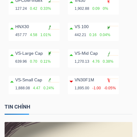
UPCoM-Index
VN30
127.24
0.42
0.33%
1,902.88
0.09
0%
HNX30
VS 100
457.77
4.58
1.01%
442.21
0.16
0.04%
VS-Large Cap
VS-Mid Cap
639.96
0.70
0.11%
1,270.13
4.76
0.38%
VS-Small Cap
VN30F1M
1,888.08
4.47
0.24%
1,895.00
-1.00
-0.05%
TIN CHÍNH