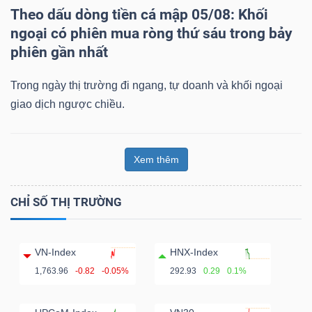
Theo dấu dòng tiền cá mập 05/08: Khối
ngoại có phiên mua ròng thứ sáu trong bảy
phiên gần nhất
Trong ngày thị trường đi ngang, tự doanh và khối ngoại
giao dịch ngược chiều.
Xem thêm
CHỈ SỐ THỊ TRƯỜNG
VN-Index
HNX-Index
1,763.96
-0.82
-0.05%
292.93
0.29
0.1%