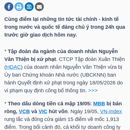
Cùng điểm lại những tin tức tài chính - kinh tế
DOANH
trong nước và quốc tế đáng chú ý trong 24h qua
NGHIỆP
trước giờ giao dịch hôm nay.
*
Tập đoàn đa ngành của doanh nhân Nguyễn
BẤT
Văn Thiện bị xử phạt
. CTCP Tập đoàn Xuân Thiện
ĐỘNG
(
HDAC
) của doanh nhân Nguyễn Văn Thiện vừa bị
SẢN
Ủy ban Chứng khoán Nhà nước (UBCKNN) ban
hành Quyết định xử phạt trong ngày 18/05/2026 do
vi phạm quy định công bố thông tin.
>>>
TÀI
*
Theo dấu dòng tiền cá mập 19/05:
MBB
bị bán
CHÍNH
ròng,
VCB
và
VIC
hút vốn
. Ngày 19/05,
VN-Index
rung lắc và đóng cửa giảm 15 điểm về mốc 1,913
điểm. Trong bối cảnh đó, cả khối tự doanh công ty