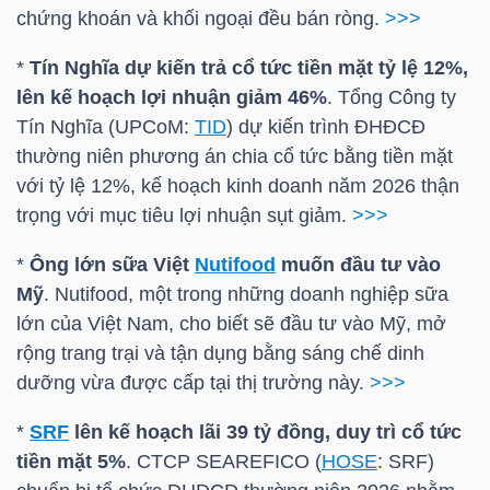
HÀNG
chứng khoán và khối ngoại đều bán ròng.
>>>
HÓA
*
Tín Nghĩa dự kiến trả cổ tức tiền mặt tỷ lệ 12%,
lên kế hoạch lợi nhuận giảm 46%
. Tổng Công ty
Tín Nghĩa (UPCoM:
TID
) dự kiến trình ĐHĐCĐ
KINH
thường niên phương án chia cổ tức bằng tiền mặt
TẾ
với tỷ lệ 12%, kế hoạch kinh doanh năm 2026 thận
trọng với mục tiêu lợi nhuận sụt giảm.
>>>
*
Ông lớn sữa Việt
Nutifood
muốn đầu tư vào
THẾ
Mỹ
.
Nutifood
, một trong những doanh nghiệp sữa
GIỚI
lớn của Việt Nam, cho biết sẽ đầu tư vào Mỹ, mở
rộng trang trại và tận dụng bằng sáng chế dinh
dưỡng vừa được cấp tại thị trường này.
>>>
ĐÔNG
*
SRF
lên kế hoạch lãi 39 tỷ đồng, duy trì cổ tức
DƯƠNG
tiền mặt 5%
. CTCP SEAREFICO (
HOSE
:
SRF
)