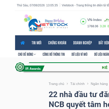
Thứ Sáu, 07/08/2026
13:05:37
Vietstock - Trang thông tin điện tử 
VN-Index
1768.06
3.28
Tất cả
Tính năng
Ngành
Mã chứng khoán
Lãnh
TIN MỚI
CHỨNG KHOÁN
DOANH NGHIỆP
BẤT ĐỘ
Tính
năng
CHỦ ĐỀ NÓNG
CÔNG BỐ THÔNG TIN
DỮ LIỆU VĨ MÔ
DỮ LIỆU NGÀ
(-)
VIETSTOCK
Trang chủ
Tài chính
Ngân hàng
22 nhà đầu tư đă
CHỨNG
NCB quyết tâm h
KHOÁN