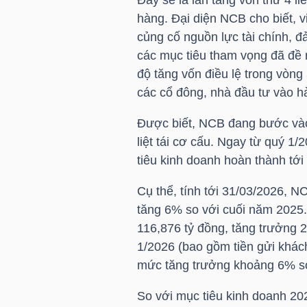
LIỆU
hàng. Đại diện NCB cho biết, v
củng cố nguồn lực tài chính, 
Ngành
các mục tiêu tham vọng đã đề 
(-)
độ tăng vốn điều lệ trong vòng
các cổ đông, nhà đầu tư vào hà
VS-
SECTOR
Được biết, NCB đang bước vào
liệt tái cơ cấu. Ngay từ quý 1/
tiêu kinh doanh hoàn thành tớ
Cụ thể, tính tới 31/03/2026, N
tăng 6% so với cuối năm 2025
NĂNG
116,876 tỷ đồng, tăng trưởng 
LƯỢNG
1/2026 (bao gồm tiền gửi khách
mức tăng trưởng khoảng 6% so 
So với mục tiêu kinh doanh 20