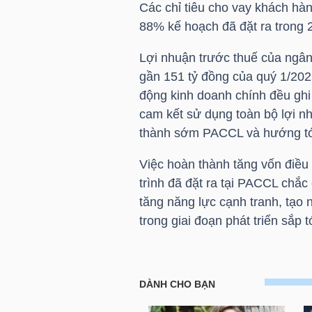
Các chỉ tiêu cho vay khách hà
NGUYÊN
88% kế hoạch đã đặt ra trong 
VẬT
LIỆU
Lợi nhuận trước thuế của ngân
gần 151 tỷ đồng của quý 1/20
động kinh doanh chính đều gh
cam kết sử dụng toàn bộ lợi n
thành sớm PACCL và hướng tới
CÔNG
NGHIỆP
Việc hoàn thành tăng vốn điều 
trình đã đặt ra tại PACCL chắ
tăng năng lực cạnh tranh, tạo 
trong giai đoạn phát triển sắp t
TIÊU
DÙNG
KHÔNG
THIẾT