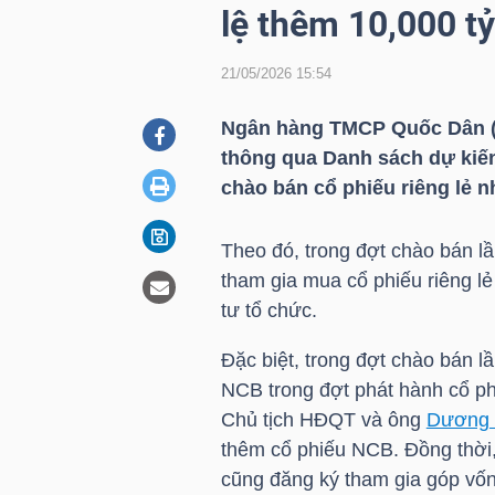
lệ thêm 10,000 t
21/05/2026 15:54
DOANH
NGHIỆP
Ngân hàng TMCP Quốc Dân 
thông qua Danh sách dự kiến
chào bán cổ phiếu riêng lẻ n
BẤT
ĐỘNG
Theo đó, trong đợt chào bán l
SẢN
tham gia mua cổ phiếu riêng l
tư tổ chức.
Đặc biệt, trong đợt chào bán l
TÀI
NCB trong đợt phát hành cổ ph
CHÍNH
Chủ tịch HĐQT và ông
Dương 
thêm cổ phiếu NCB. Đồng thời
cũng đăng ký tham gia góp vốn