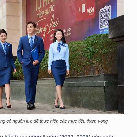
ủng cố nguồn lực để thực hiện các mục tiêu tham vọng
iên tiếp trong vòng 5 năm (2022–2026) của ngân