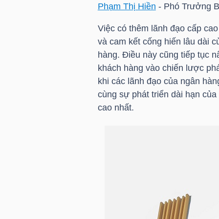
HÀNG
Phạm Thị Hiền
- Phó Trưởng B
HÓA
Việc có thêm lãnh đạo cấp cao
và cam kết cống hiến lâu dài 
hàng. Điều này cũng tiếp tục n
KINH
khách hàng vào chiến lược phá
TẾ
khi các lãnh đạo của ngân hàng
cùng sự phát triển dài hạn của
cao nhất.
THẾ
GIỚI
ĐÔNG
DƯƠNG