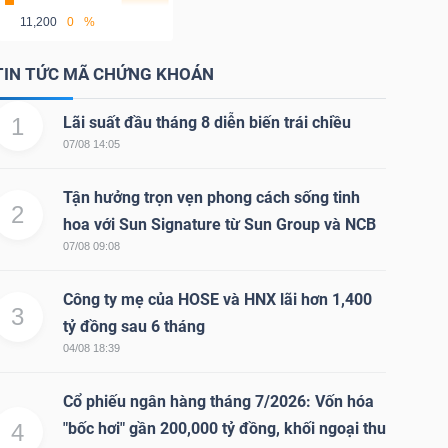
11,200
0
%
TIN TỨC MÃ CHỨNG KHOÁN
1
Lãi suất đầu tháng 8 diễn biến trái chiều
07/08 14:05
Tận hưởng trọn vẹn phong cách sống tinh
2
hoa với Sun Signature từ Sun Group và NCB
07/08 09:08
Công ty mẹ của HOSE và HNX lãi hơn 1,400
3
tỷ đồng sau 6 tháng
04/08 18:39
Cổ phiếu ngân hàng tháng 7/2026: Vốn hóa
4
"bốc hơi" gần 200,000 tỷ đồng, khối ngoại thu