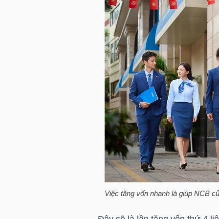
TRÁI
PHIẾU
CÔNG
CỤ
ĐẦU
TƯ
TRUY
Việc tăng vốn nhanh là giúp NCB c
XUẤT
DỮ
Đây sẽ là lần tăng vốn thứ 4 l