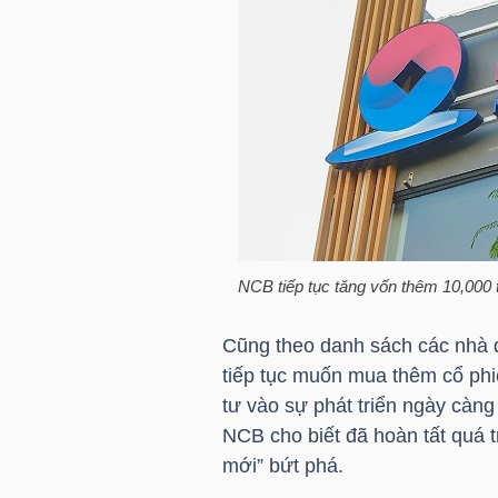
TÀI
CHÍNH
CÁ
NHÂN
PHÂN
TÍCH
NCB tiếp tục tăng vốn thêm 10,000 
VIETSTOCKFINANCE
Cũng theo danh sách các nhà đ
tiếp tục muốn mua thêm cổ ph
tư vào sự phát triển ngày càn
NCB cho biết đã hoàn tất quá t
VĨ
mới” bứt phá.
MÔ