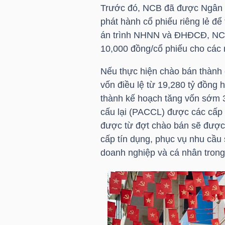
Trước đó, NCB đã được Ngân 
phát hành cổ phiếu riêng lẻ đ
án trình NHNN và ĐHĐCĐ, NCB 
NGÀNH
10,000 đồng/cổ phiếu cho các 
Nếu thực hiện chào bán thành 
DOANH
vốn điều lệ từ 19,280 tỷ đồng 
NGHIỆP
thành kế hoạch tăng vốn sớm 
cấu lại (PACCL) được các cấp 
được từ đợt chào bán sẽ được
cấp tín dụng, phục vụ nhu cầu
CỔ
doanh nghiệp và cá nhân trong
PHIẾU
PHÁI
SINH