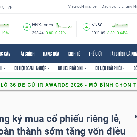
VietstockFinance
Đấu trường chứng k
tổng hợp
HNX-Index
VN30
0.19%
293.44
0.80
0.27%
1911.09
8.30
0.44%
 đạo
Tin tức
Báo cáo phân tích
Thuật ngữ
Dịch vụ
NG SẢN
TÀI CHÍNH
HÀNG HÓA
KINH TẾ
THẾ GIỚI
TÀI CHÍNH CÁ N
NH
DỮ LIỆU DOANH NGHIỆP
DỮ LIỆU PHÁI SINH
DỮ LIỆU TRÁI PHIẾU
C
ng ký mua cổ phiếu riêng lẻ,
oàn thành sớm tăng vốn điều