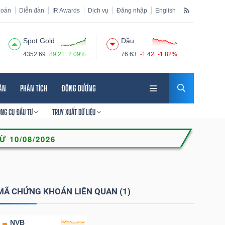
hoán
Diễn đàn
IR Awards
Dịch vụ
Đăng nhập
English
Spot Gold
Dầu
4352.69
89.21
2.09%
76.63
-1.42
-1.82%
HÂN
PHÂN TÍCH
ĐÔNG DƯƠNG
ÔNG CỤ ĐẦU TƯ
TRUY XUẤT DỮ LIỆU
MÃ CHỨNG KHOÁN LIÊN QUAN (1)
NVB