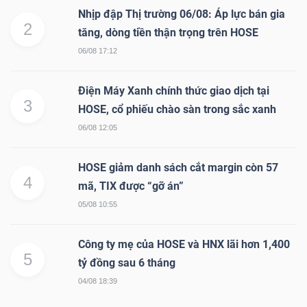
Nhịp đập Thị trường 06/08: Áp lực bán gia
Mã
2
tăng, dòng tiền thận trọng trên HOSE
chứng
06/08 17:12
khoán
(-)
Điện Máy Xanh chính thức giao dịch tại
3
Tất cả
Cổ phiếu
Chỉ số
Chứng chỉ quỹ
Chứng 
HOSE, cổ phiếu chào sàn trong sắc xanh
06/08 12:05
Lãnh
đạo
HOSE giảm danh sách cắt margin còn 57
(-)
4
mã, TIX được “gỡ án”
05/08 10:55
Tất cả
Người nội bộ
Người liên quan
Cổ đông lớn
Công ty mẹ của HOSE và HNX lãi hơn 1,400
Tin
5
tỷ đồng sau 6 tháng
tức
04/08 18:39
(-)