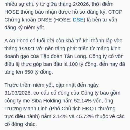
nhiều sự chú ý từ giữa tháng 2/2026, thời điểm
HOSE
thông báo nhận được hồ sơ đăng ký. CTCP
TÀI
Chứng khoán DNSE (
HOSE
:
DSE
) là bên tư vấn
CHÍNH
đăng ký niêm yết.
CÁ
NHÂN
A An Food có tuổi đời còn khá trẻ khi thành lập vào
tháng 1/2021 với nền tảng phát triển từ mảng kinh
doanh gạo của Tập đoàn Tân Long. Công ty có vốn
điều lệ thực góp ban đầu là 100 tỷ đồng, đến nay đã
PHÂN
tăng lên 650 tỷ đồng.
TÍCH
VIETSTOCKFINANCE
Trước thềm niêm yết, cập nhật đến ngày
31/03/2026, cơ cấu cổ đông của Công ty bao gồm
công ty mẹ Siba Holding nắm 52.14% vốn, ông
Trương Mạnh Linh (Phó Chủ tịch HĐQT thường
trực điều hành) nắm 2.14% và 45.72% thuộc về các
VĨ
cổ đông khác.
MÔ