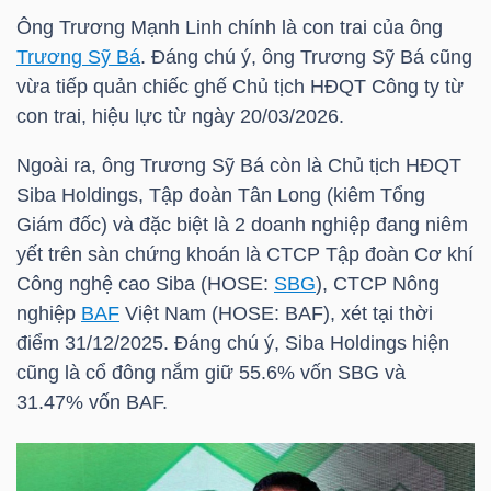
Ông Trương Mạnh Linh chính là con trai của ông
Trương Sỹ Bá
. Đáng chú ý, ông
Trương Sỹ Bá
cũng
NGÀNH
vừa tiếp quản chiếc ghế Chủ tịch HĐQT Công ty từ
con trai, hiệu lực từ ngày 20/03/2026.
Ngoài ra, ông
Trương Sỹ Bá
còn là Chủ tịch HĐQT
DOANH
Siba Holdings, Tập đoàn Tân Long (kiêm Tổng
NGHIỆP
Giám đốc) và đặc biệt là 2 doanh nghiệp đang niêm
yết trên sàn chứng khoán là CTCP Tập đoàn Cơ khí
Công nghệ cao Siba (
HOSE
:
SBG
), CTCP Nông
nghiệp
BAF
Việt Nam (
HOSE
:
BAF
), xét tại thời
CỔ
điểm 31/12/2025. Đáng chú ý, Siba Holdings hiện
PHIẾU
cũng là cổ đông nắm giữ 55.6% vốn
SBG
và
31.47% vốn
BAF
.
PHÁI
SINH