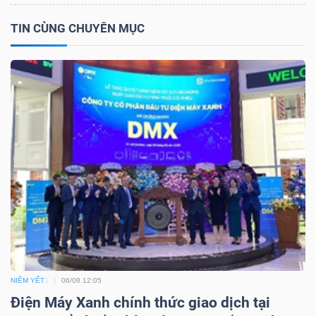
Bài
TIN CÙNG CHUYÊN MỤC
viết
của
tác
giả
(-)
Báo
cáo
phân
tích
(-)
NIÊM YẾT
06/08 12:05
Thuật
Điện Máy Xanh chính thức giao dịch tại