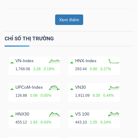
Xem thêm
CHỈ SỐ THỊ TRƯỜNG
VN-Index
HNX-Index
1,768.06
3.28
0.19%
293.44
0.80
0.27%
UPCoM-Index
VN30
126.88
0.06
0.05%
1,911.09
8.30
0.44%
HNX30
VS 100
455.12
1.93
0.43%
443.10
1.05
0.24%