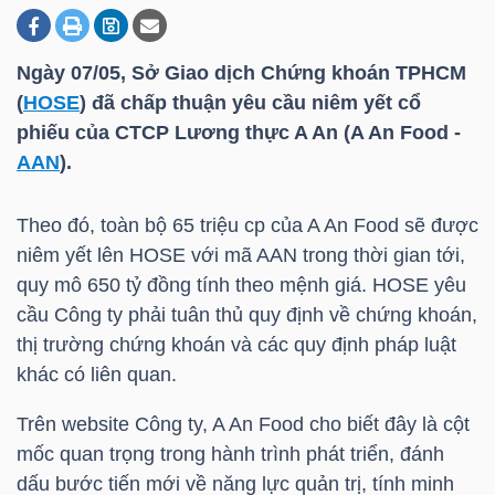
Ngày 07/05, Sở Giao dịch Chứng khoán TPHCM
DOANH
(
HOSE
) đã chấp thuận yêu cầu niêm yết cổ
NGHIỆP
phiếu của CTCP Lương thực A An (A An Food -
AAN
).
BẤT
Theo đó, toàn bộ 65 triệu cp của A An Food sẽ được
ĐỘNG
niêm yết lên
HOSE
với mã
AAN
trong thời gian tới,
SẢN
quy mô 650 tỷ đồng tính theo mệnh giá.
HOSE
yêu
cầu Công ty phải tuân thủ quy định về chứng khoán,
thị trường chứng khoán và các quy định pháp luật
khác có liên quan.
TÀI
CHÍNH
Trên website Công ty, A An Food cho biết đây là cột
mốc quan trọng trong hành trình phát triển, đánh
dấu bước tiến mới về năng lực quản trị, tính minh