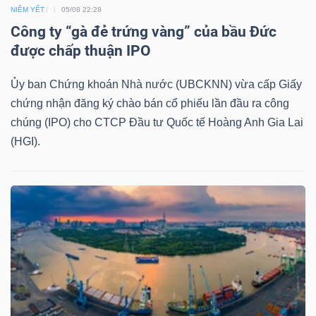
NIÊM YẾT
05/08 22:28
Công ty “gà đẻ trứng vàng” của bầu Đức
được chấp thuận IPO
Ủy ban Chứng khoán Nhà nước (UBCKNN) vừa cấp Giấy
Công
chứng nhận đăng ký chào bán cổ phiếu lần đầu ra công
cụ
chúng (IPO) cho CTCP Đầu tư Quốc tế Hoàng Anh Gia Lai
đầu
(HGI).
tư
Truyền
thông
tài
chính