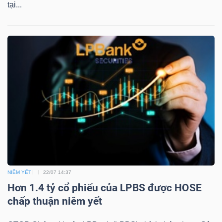
tại...
NIÊM YẾT
22/07 14:37
Hơn 1.4 tỷ cổ phiếu của LPBS được HOSE
chấp thuận niêm yết