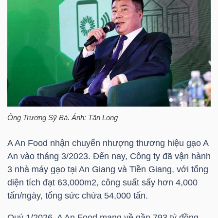
TRÁI
PHIẾU
CÔNG
CỤ
Ông
Trương Sỹ Bá
. Ảnh: Tân Long
ĐẦU
TƯ
A An Food nhận chuyển nhượng thương hiệu gạo A
An vào tháng 3/2023. Đến nay, Công ty đã vận hành
3 nhà máy gạo tại An Giang và Tiền Giang, với tổng
diện tích đạt 63,000m2, công suất sấy hơn 4,000
TRUY
tấn/ngày, tổng sức chứa 54,000 tấn.
XUẤT
DỮ
Quý 1/2026, A An Food mang về gần 793 tỷ đồng