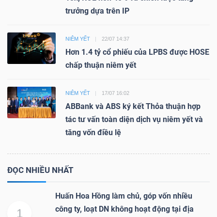
trưởng dựa trên IP
NIÊM YẾT
22/07 14:37
Hơn 1.4 tỷ cổ phiếu của LPBS được HOSE
chấp thuận niêm yết
NIÊM YẾT
17/07 16:02
ABBank và ABS ký kết Thỏa thuận hợp
tác tư vấn toàn diện dịch vụ niêm yết và
tăng vốn điều lệ
ĐỌC NHIỀU NHẤT
Huấn Hoa Hồng làm chủ, góp vốn nhiều
công ty, loạt DN không hoạt động tại địa
1