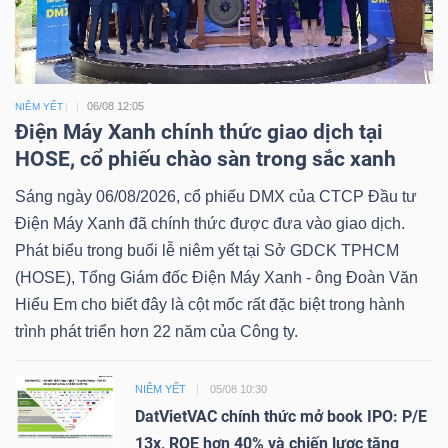
06/08 12:05
NIÊM YẾT
Điện Máy Xanh chính thức giao dịch tại
HOSE, cổ phiếu chào sàn trong sắc xanh
Sáng ngày 06/08/2026, cổ phiếu DMX của CTCP Đầu tư
Điện Máy Xanh đã chính thức được đưa vào giao dịch.
Phát biểu trong buổi lễ niêm yết tại Sở GDCK TPHCM
(HOSE), Tổng Giám đốc Điện Máy Xanh - ông Đoàn Văn
Hiểu Em cho biết đây là cột mốc rất đặc biệt trong hành
trình phát triển hơn 22 năm của Công ty.
NIÊM YẾT
05/08 10:30
DatVietVAC chính thức mở book IPO: P/E
13x, ROE hơn 40% và chiến lược tăng