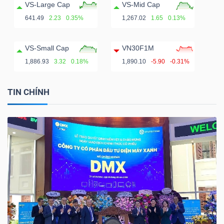
VS-Large Cap
VS-Mid Cap
641.49
2.23
0.35%
1,267.02
1.65
0.13%
VS-Small Cap
VN30F1M
1,886.93
3.32
0.18%
1,890.10
-5.90
-0.31%
TIN CHÍNH