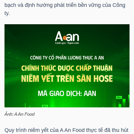
HÀNG
bạch và định hướng phát triển bền vững của Công
HÓA
ty.
KINH
TẾ
THẾ
GIỚI
ĐÔNG
Ảnh: A An Food
DƯƠNG
Quy trình niêm yết của A An Food thực tế đã thu hút