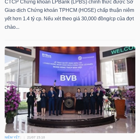
CTCP Chứng khoán LPBank (LPBS) chính thức được Sở
Giao dịch Chứng khoán TPHCM (HOSE) chấp thuận niêm
yết hơn 1.4 tỷ cp. Nếu xét theo giá 30,000 đồng/cp của đợt
chào...
NIÊM YẾT
21/07 15:10