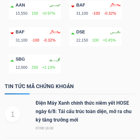
DỊCH
AAN
BAF
VỤ
15,550
150
+0.97%
31,100
-100
-0.32%
TRUYỀN
THÔNG
BAF
DSE
31,100
-100
-0.32%
22,150
100
+0.45%
SBG
TIỆN
12,000
250
+2.13%
ÍCH
TIN TỨC MÃ CHỨNG KHOÁN
Điện Máy Xanh chính thức niêm yết HOSE
ngày 6/8: Tái cấu trúc toàn diện, mở ra chu
1
BẤT
kỳ tăng trưởng mới
ĐỘNG
07/08 16:00
SẢN