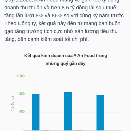
LIỆU
doanh thu thuần và hơn 8.5 tỷ đồng lãi sau thuế,
tăng lần lượt 8% và 86% so với cùng kỳ năm trước.
Ngành
Theo Công ty, kết quả này đến từ mảng bán buôn
(-)
gạo tăng trưởng tích cực nhờ sản lượng tiêu thụ
tăng, bên cạnh kiểm soát tốt chi phí.
VS-
SECTOR
Kết quả kinh doanh của A An Food trong
những quý gần đây
NĂNG
LƯỢNG