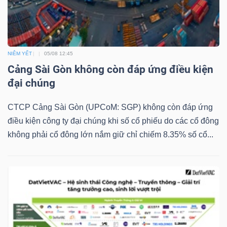
Dữ
NIÊM YẾT
05/08 12:45
liệu
Cảng Sài Gòn không còn đáp ứng điều kiện
tài
đại chúng
chính
CTCP Cảng Sài Gòn (UPCoM: SGP) không còn đáp ứng
điều kiện công ty đại chúng khi số cổ phiếu do các cổ đông
không phải cổ đông lớn nắm giữ chỉ chiếm 8.35% số cổ...