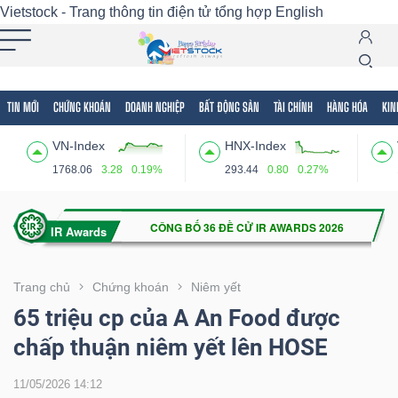
Vietstock - Trang thông tin điện tử tổng hợp
English
TIN MỚI
CHỨNG KHOÁN
DOANH NGHIỆP
BẤT ĐỘNG SẢN
TÀI CHÍNH
HÀNG HÓA
KIN
Tất cả
Tính năng
Ngành
Mã chứng khoán
Lãnh
VN-Index
HNX-Index
Tính
1768.06
3.28
0.19%
293.44
0.80
0.27%
năng
(-)
VIETSTOCK
Trang chủ
Chứng khoán
Niêm yết
65 triệu cp của A An Food được
chấp thuận niêm yết lên HOSE
CHỨNG
KHOÁN
11/05/2026 14:12