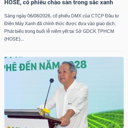
ngữ
HOSE, cổ phiếu chào sàn trong sắc xanh
(-)
Sáng ngày 06/08/2026, cổ phiếu DMX của CTCP Đầu tư
Điện Máy Xanh đã chính thức được đưa vào giao dịch.
Dịch
Phát biểu trong buổi lễ niêm yết tại Sở GDCK TPHCM
vụ
(HOSE)...
(-)
Đào
tạo
Sách
tài
chính