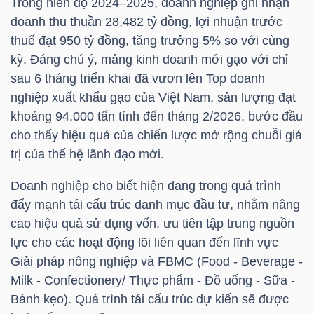
Trong niên độ 2024–2025, doanh nghiệp ghi nhận
NGUYÊN
doanh thu thuần 28,482 tỷ đồng, lợi nhuận trước
VẬT
thuế đạt 950 tỷ đồng, tăng trưởng 5% so với cùng
LIỆU
kỳ. Đáng chú ý, mảng kinh doanh mới gạo với chỉ
sau 6 tháng triển khai đã vươn lên Top doanh
nghiệp xuất khẩu gạo của Việt Nam, sản lượng đạt
khoảng 94,000 tấn tính đến tháng 2/2026, bước đầu
cho thấy hiệu quả của chiến lược mở rộng chuỗi giá
CÔNG
trị của thế hệ lãnh đạo mới.
NGHIỆP
Doanh nghiệp cho biết hiện đang trong quá trình
đẩy mạnh tái cấu trúc danh mục đầu tư, nhằm nâng
cao hiệu quả sử dụng vốn, ưu tiên tập trung nguồn
lực cho các hoạt động lõi liên quan đến lĩnh vực
TIÊU
Giải pháp nông nghiệp và FBMC (Food - Beverage -
DÙNG
Milk - Confectionery/ Thực phẩm - Đồ uống - Sữa -
KHÔNG
Bánh kẹo). Quá trình tái cấu trúc dự kiến sẽ được
THIẾT