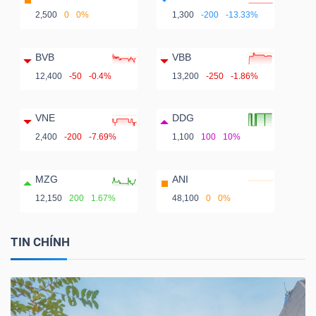
2,500
0
0%
1,300
-200
-13.33%
BVB
VBB
12,400
-50
-0.4%
13,200
-250
-1.86%
VNE
DDG
2,400
-200
-7.69%
1,100
100
10%
MZG
ANI
12,150
200
1.67%
48,100
0
0%
TIN CHÍNH