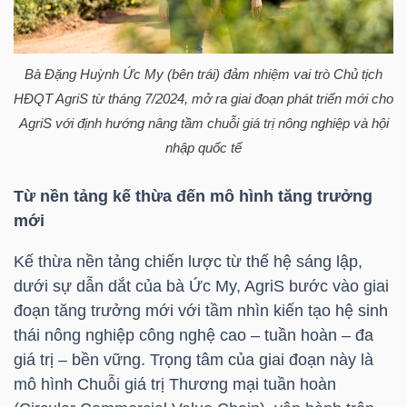
TRÁI
Bà
Đặng Huỳnh Ức My
(bên trái) đảm nhiệm vai trò Chủ tịch
PHIẾU
HĐQT AgriS từ tháng 7/2024, mở ra giai đoạn phát triển mới cho
AgriS với định hướng nâng tầm chuỗi giá trị nông nghiệp và hội
nhập quốc tế
CÔNG
Từ nền tảng kế thừa đến mô hình tăng trưởng
CỤ
mới
ĐẦU
TƯ
Kế thừa nền tảng chiến lược từ thế hệ sáng lập,
dưới sự dẫn dắt của bà Ức My, AgriS bước vào giai
đoạn tăng trưởng mới với tầm nhìn kiến tạo hệ sinh
thái nông nghiệp công nghệ cao – tuần hoàn – đa
TRUY
giá trị – bền vững. Trọng tâm của giai đoạn này là
XUẤT
mô hình Chuỗi giá trị Thương mại tuần hoàn
DỮ