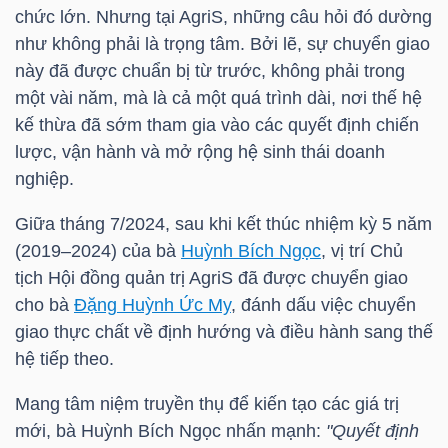
HÀNG
chức lớn. Nhưng tại AgriS, những câu hỏi đó dường
HÓA
như không phải là trọng tâm. Bởi lẽ, sự chuyển giao
này đã được chuẩn bị từ trước, không phải trong
một vài năm, mà là cả một quá trình dài, nơi thế hệ
kế thừa đã sớm tham gia vào các quyết định chiến
KINH
lược, vận hành và mở rộng hệ sinh thái doanh
TẾ
nghiệp.
Giữa tháng 7/2024, sau khi kết thúc nhiệm kỳ 5 năm
(2019–2024) của bà
Huỳnh Bích Ngọc
, vị trí Chủ
THẾ
tịch Hội đồng quản trị AgriS đã được chuyển giao
GIỚI
cho bà
Đặng Huỳnh Ức My
, đánh dấu việc chuyển
giao thực chất về định hướng và điều hành sang thế
hệ tiếp theo.
ĐÔNG
DƯƠNG
Mang tâm niệm truyền thụ để kiến tạo các giá trị
mới, bà
Huỳnh Bích Ngọc
nhấn mạnh:
"Quyết định