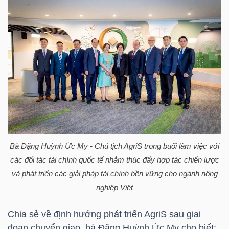
DỊCH
VỤ
TRUYỀN
THÔNG
TIỆN
ÍCH
Bà
Đặng Huỳnh Ức My
- Chủ tịch AgriS trong buổi làm việc với
các đối tác tài chính quốc tế nhằm thúc đẩy hợp tác chiến lược
và phát triển các giải pháp tài chính bền vững cho ngành nông
BẤT
nghiệp Việt
ĐỘNG
SẢN
Chia sẻ về định hướng phát triển AgriS sau giai
đoạn chuyển giao, bà
Đặng Huỳnh Ức My
cho biết: