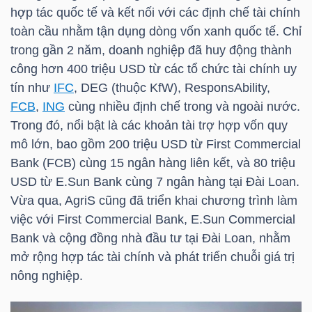
hợp tác quốc tế và kết nối với các định chế tài chính
toàn cầu nhằm tận dụng dòng vốn xanh quốc tế. Chỉ
trong gần 2 năm, doanh nghiệp đã huy động thành
TÀI
công hơn 400
triệu USD
từ các tổ chức tài chính uy
CHÍNH
tín như
IFC
, DEG (thuộc KfW), ResponsAbility,
FCB
,
ING
cùng nhiều định chế trong và ngoài nước.
Trong đó, nổi bật là các khoản tài trợ hợp vốn quy
mô lớn, bao gồm 200
triệu USD
từ First Commercial
Bank (
FCB
) cùng 15 ngân hàng liên kết, và 80
triệu
CÔNG
USD
từ E.Sun Bank cùng 7 ngân hàng tại Đài Loan.
NGHỆ
Vừa qua, AgriS cũng đã triển khai chương trình làm
THÔNG
việc với First Commercial Bank, E.Sun Commercial
TIN
Bank và cộng đồng nhà đầu tư tại Đài Loan, nhằm
mở rộng hợp tác tài chính và phát triển chuỗi giá trị
nông nghiệp.