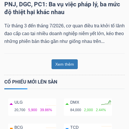
PNJ, DGC, PC1: Ba vụ việc pháp lý, ba mức
độ thiệt hại khác nhau
Từ tháng 3 đến tháng 7/2026, cơ quan điều tra khởi tố lãnh
đạo cấp cao tại nhiều doanh nghiệp niêm yết lớn, kéo theo
những phiên bán tháo gần như giống nhau trên...
Xem thêm
CỔ PHIẾU MỚI LÊN SÀN
ULG
DMX
20,700
5,900
39.86%
84,000
2,000
2.44%
BCG
TCD