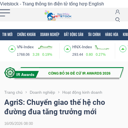
Vietstock - Trang thông tin điện tử tổng hợp
English
TIN MỚI
CHỨNG KHOÁN
DOANH NGHIỆP
BẤT ĐỘNG SẢN
TÀI CHÍNH
HÀNG HÓA
KIN
Tất cả
Tính năng
Ngành
Mã chứng khoán
Lãnh
VN-Index
HNX-Index
Tính
1768.06
3.28
0.19%
293.44
0.80
0.27%
năng
(-)
VIETSTOCK
Trang chủ
Doanh nghiệp
Hoạt động kinh doanh
AgriS: Chuyển giao thế hệ cho
đường đua tăng trưởng mới
CHỨNG
KHOÁN
16/05/2026 08:00