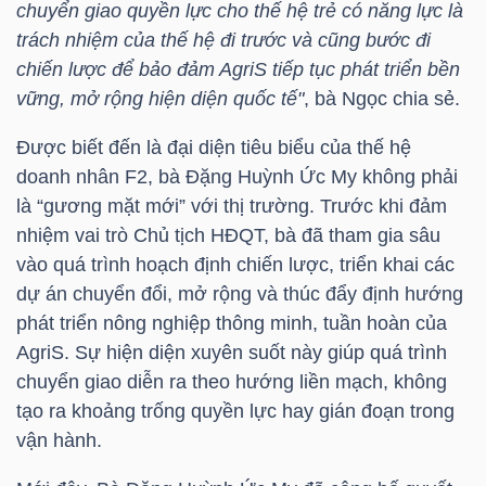
chuyển giao quyền lực cho thế hệ trẻ có năng lực là
trách nhiệm của thế hệ đi trước và cũng bước đi
TÀI
chiến lược để bảo đảm AgriS tiếp tục phát triển bền
CHÍNH
vững, mở rộng hiện diện quốc tế"
, bà Ngọc chia sẻ.
CÁ
NHÂN
Được biết đến là đại diện tiêu biểu của thế hệ
doanh nhân F2, bà
Đặng Huỳnh Ức My
không phải
là “gương mặt mới” với thị trường. Trước khi đảm
nhiệm vai trò Chủ tịch HĐQT, bà đã tham gia sâu
PHÂN
vào quá trình hoạch định chiến lược, triển khai các
TÍCH
dự án chuyển đổi, mở rộng và thúc đẩy định hướng
VIETSTOCKFINANCE
phát triển nông nghiệp thông minh, tuần hoàn của
AgriS. Sự hiện diện xuyên suốt này giúp quá trình
chuyển giao diễn ra theo hướng liền mạch, không
tạo ra khoảng trống quyền lực hay gián đoạn trong
VĨ
vận hành.
MÔ