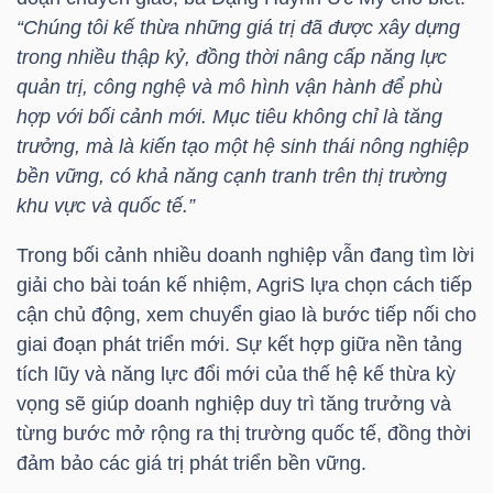
“Chúng tôi kế thừa những giá trị đã được xây dựng
Mã
trong nhiều thập kỷ, đồng thời nâng cấp năng lực
chứng
quản trị, công nghệ và mô hình vận hành để phù
khoán
hợp với bối cảnh mới. Mục tiêu không chỉ là tăng
(-)
trưởng, mà là kiến tạo một hệ sinh thái nông nghiệp
Tất cả
Cổ phiếu
Chỉ số
Chứng chỉ quỹ
Chứng 
bền vững, có khả năng cạnh tranh trên thị trường
khu vực và quốc tế.”
Lãnh
Trong bối cảnh nhiều doanh nghiệp vẫn đang tìm lời
đạo
giải cho bài toán kế nhiệm, AgriS lựa chọn cách tiếp
(-)
cận chủ động, xem chuyển giao là bước tiếp nối cho
Tất cả
Người nội bộ
Người liên quan
Cổ đông lớn
giai đoạn phát triển mới. Sự kết hợp giữa nền tảng
tích lũy và năng lực đổi mới của thế hệ kế thừa kỳ
Tin
vọng sẽ giúp doanh nghiệp duy trì tăng trưởng và
tức
từng bước mở rộng ra thị trường quốc tế, đồng thời
(-)
đảm bảo các giá trị phát triển bền vững.