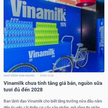
Công
cụ
đầu
tư
HOẠT ĐỘNG KINH DOANH
07/08 15:45
Truyền
Vinamilk chưa tính tăng giá bán, nguồn sữa
thông
tươi đủ đến 2028
tài
chính
Ban lãnh đạo Vinamilk cho biết tăng trưởng nửa đầu năm
đến từ việc cải thiện cơ cấu sản phẩm, mở rộng thị phần