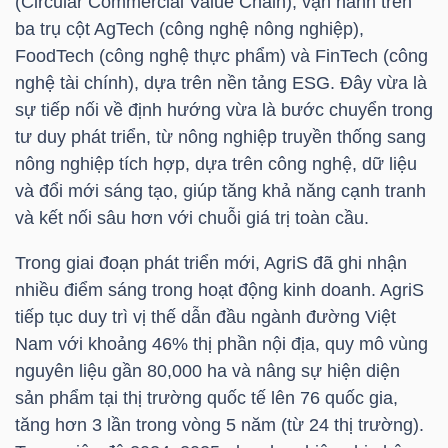
(Circular Commercial Value Chain), vận hành trên
LIỆU
ba trụ cột AgTech (công nghệ nông nghiệp),
FoodTech (công nghệ thực phẩm) và FinTech (công
Ngành
nghệ tài chính), dựa trên nền tảng ESG. Đây vừa là
(-)
sự tiếp nối về định hướng vừa là bước chuyển trong
tư duy phát triển, từ nông nghiệp truyền thống sang
VS-
nông nghiệp tích hợp, dựa trên công nghệ, dữ liệu
SECTOR
và đổi mới sáng tạo, giúp tăng khả năng cạnh tranh
và kết nối sâu hơn với chuỗi giá trị toàn cầu.
Trong giai đoạn phát triển mới, AgriS đã ghi nhận
nhiều điểm sáng trong hoạt động kinh doanh. AgriS
NĂNG
tiếp tục duy trì vị thế dẫn đầu ngành đường Việt
LƯỢNG
Nam với khoảng 46% thị phần nội địa, quy mô vùng
nguyên liệu gần 80,000 ha và nâng sự hiện diện
sản phẩm tại thị trường quốc tế lên 76 quốc gia,
tăng hơn 3 lần trong vòng 5 năm (từ 24 thị trường).