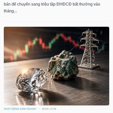
bản để chuyển sang triệu tập ĐHĐCĐ bất thường vào
tháng...
HOẠT ĐỘNG KINH DOANH
06/08 12:59