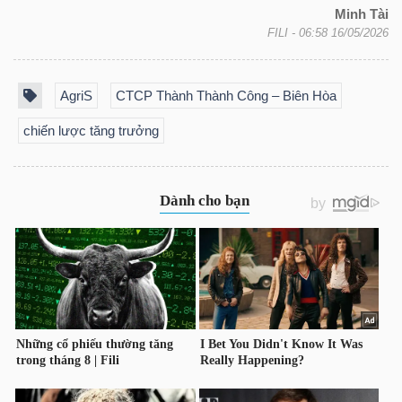
Minh Tài
FILI
- 06:58 16/05/2026
Bài
viết
của
AgriS
CTCP Thành Thành Công – Biên Hòa
tác
chiến lược tăng trưởng
giả
(-)
Báo
cáo
phân
tích
(-)
Thuật