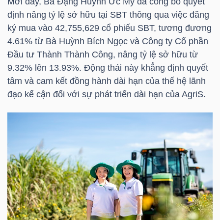
Mới đây, Bà
Đặng Huỳnh Ức My
đã công bố quyết
định nâng tỷ lệ sở hữu tại
SBT
thông qua việc đăng
ký mua vào 42,755,629 cổ phiếu
SBT
, tương đương
NGÀNH
4.61% từ Bà
Huỳnh Bích Ngọc
và Công ty Cổ phần
Đầu tư Thành Thành Công, nâng tỷ lệ sở hữu từ
9.32% lên 13.93%. Động thái này khẳng định quyết
tâm và cam kết đồng hành dài hạn của thế hệ lãnh
DOANH
đạo kế cận đối với sự phát triển dài hạn của AgriS.
NGHIỆP
CỔ
PHIẾU
PHÁI
SINH