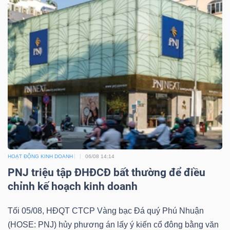
HOẠT ĐỘNG KINH DOANH
06/08 14:14
PNJ triệu tập ĐHĐCĐ bất thường để điều
chỉnh kế hoạch kinh doanh
Tối 05/08, HĐQT CTCP Vàng bạc Đá quý Phú Nhuận
(HOSE: PNJ) hủy phương án lấy ý kiến cổ đông bằng văn