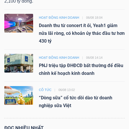
2,100 tỷ đồng.
HOẠT ĐỘNG KINH DOANH
06/08 18:04
Doanh thu từ concert ít ỏi, Yeah1 giảm
nửa lãi ròng, có khoản ủy thác đầu tư hơn
430 tỷ
HOẠT ĐỘNG KINH DOANH
06/08 14:14
PNJ triệu tập ĐHĐCĐ bất thường để điều
chỉnh kế hoạch kinh doanh
CỔ TỨC
06/08 13:02
“Dòng sữa” cổ tức dồi dào từ doanh
nghiệp sữa Việt
ĐỌC NHIỀU NHẤT