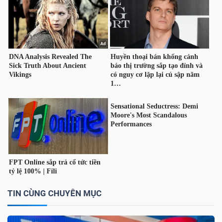
ngữ
(-)
Dịch
vụ
(-)
Đào
tạo
Sách
TIN CÙNG CHUYÊN MỤC
tài
chính