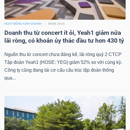
HOẠT ĐỘNG KINH DOANH
06/08 18:04
Doanh thu từ concert ít ỏi, Yeah1 giảm nửa
lãi ròng, có khoản ủy thác đầu tư hơn 430 tỷ
Nguồn thu từ concert chưa đáng kể, lãi ròng quý 2 CTCP
Tập đoàn Yeah1 (HOSE: YEG) giảm 52% so với cùng kỳ.
Công ty cũng đang tái cơ cấu cấu trúc tập đoàn thông
qua...