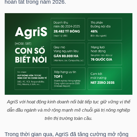
hoàn tất trong năm 2026.
YẾU
TIÊU
DÙNG
THIẾT
YẾU
AgriS với hoạt động kinh doanh nổi bật tiếp tục giữ vững vị thế
CHĂM
dẫn đầu ngành và mở rộng mạnh mẽ chuỗi giá trị nông nghiệp
SÓC
trên thị trường toàn cầu.
SỨC
KHỎE
Trong thời gian qua, AgriS đã tăng cường mở rộng