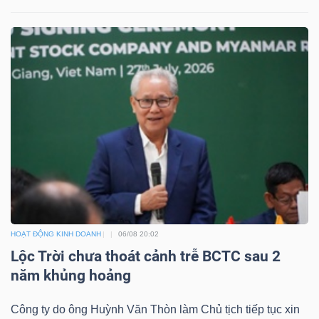
HOẠT ĐỘNG KINH DOANH
06/08 20:02
Lộc Trời chưa thoát cảnh trễ BCTC sau 2
năm khủng hoảng
Công ty do ông Huỳnh Văn Thòn làm Chủ tịch tiếp tục xin