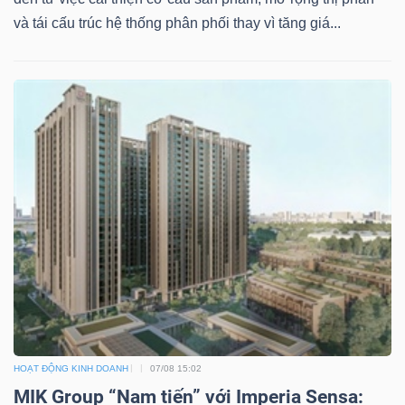
và tái cấu trúc hệ thống phân phối thay vì tăng giá...
Dữ
liệu
tài
chính
HOẠT ĐỘNG KINH DOANH
07/08 15:02
MIK Group “Nam tiến” với Imperia Sensa: