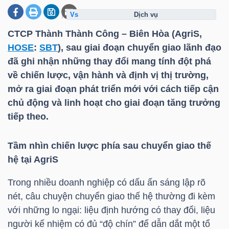
dịch vụ
CTCP Thành Thành Công – Biên Hòa (AgriS,
DOANH
HOSE
:
SBT
), sau giai đoạn chuyển giao lãnh đạo
NGHIỆP
đã ghi nhận những thay đổi mang tính đột phá
về chiến lược, vận hành và định vị thị trường,
mở ra giai đoạn phát triển mới với cách tiếp cận
BẤT
chủ động và linh hoạt cho giai đoạn tăng trưởng
ĐỘNG
tiếp theo.
SẢN
Tầm nhìn chiến lược phía sau chuyển giao thế
hệ tại AgriS
TÀI
Trong nhiều doanh nghiệp có dấu ấn sáng lập rõ
CHÍNH
nét, câu chuyện chuyển giao thế hệ thường đi kèm
với những lo ngại: liệu định hướng có thay đổi, liệu
người kế nhiệm có đủ “độ chín” để dẫn dắt một tổ