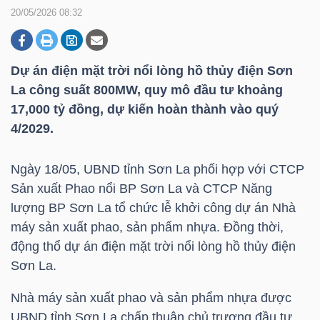
20/05/2026 08:32
DOANH
NGHIỆP
Dự án điện mặt trời nổi lòng hồ thủy điện Sơn
La công suất 800MW, quy mô đầu tư khoảng
17,000 tỷ đồng, dự kiến hoàn thành vào quý
4/2029.
BẤT
ĐỘNG
Ngày 18/05, UBND tỉnh Sơn La phối hợp với CTCP
SẢN
Sản xuất Phao nổi BP Sơn La và CTCP Năng
lượng BP Sơn La tổ chức lễ khởi công dự án Nhà
máy sản xuất phao, sản phẩm nhựa. Đồng thời,
TÀI
động thổ dự án điện mặt trời nổi lòng hồ thủy điện
CHÍNH
Sơn La.
Nhà máy sản xuất phao và sản phẩm nhựa được
UBND tỉnh Sơn La chấp thuận chủ trương đầu tư