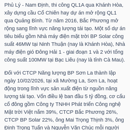
Phủ Lý - Nam Định, thi công QL1A qua Khánh Hòa,
NGUYÊN
xây dựng cầu Cổ Chiên hay dự án mở rộng QL1
VẬT
qua Quảng Bình. Từ năm 2016, Bắc Phương mở
LIỆU
rộng sang lĩnh vực năng lượng tái tạo. Một số dự án
tiêu biểu gồm Nhà máy điện mặt trời BP Solar công
suất 46MW tại Ninh Thuận (nay là Khánh Hòa), Nhà
máy điện gió Đông Hải 1 - giai đoạn 1 và 2 với tổng
CÔNG
công suất 100MW tại Bạc Liêu (nay là tỉnh Cà Mau).
NGHIỆP
Đối với CTCP Năng lượng BP Sơn La thành lập
ngày 10/02/2026, tại xã Mường La, Sơn La, hoạt
động trong lĩnh vực sản xuất điện từ nguồn năng
lượng tái tạo. Vốn điều lệ ban đầu 5 tỷ đồng, cơ cấu
TIÊU
cổ đông gồm Công ty TNHH Phát triển Công nghệ
DÙNG
Mặt trời Việt nắm 39%, CTCP Bắc Phương 26%,
KHÔNG
CTCP BP Solar 22%, ông Mai Trọng Thịnh 3%, ông
THIẾT
Đinh Trọng Tuấn và Nguyễn Văn Chúc mỗi người