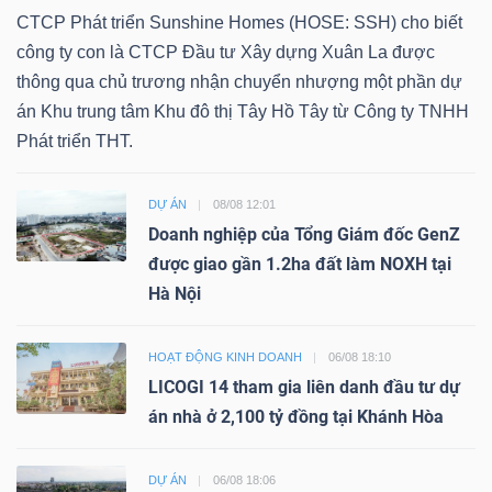
CTCP Phát triển Sunshine Homes (HOSE: SSH) cho biết
công ty con là CTCP Đầu tư Xây dựng Xuân La được
thông qua chủ trương nhận chuyển nhượng một phần dự
án Khu trung tâm Khu đô thị Tây Hồ Tây từ Công ty TNHH
Phát triển THT.
DỰ ÁN
08/08 12:01
Doanh nghiệp của Tổng Giám đốc GenZ
được giao gần 1.2ha đất làm NOXH tại
Hà Nội
HOẠT ĐỘNG KINH DOANH
06/08 18:10
LICOGI 14 tham gia liên danh đầu tư dự
án nhà ở 2,100 tỷ đồng tại Khánh Hòa
DỰ ÁN
06/08 18:06