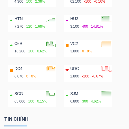
4,300
100
2.38%
62,100
-100
-0.16%
HTN
HU3
7,270
120
1.68%
3,100
400
14.81%
C69
VC2
16,200
100
0.62%
3,800
0
0%
DC4
UDC
6,670
0
0%
2,800
-200
-6.67%
SCG
SJM
65,000
100
0.15%
6,800
300
4.62%
TIN CHÍNH