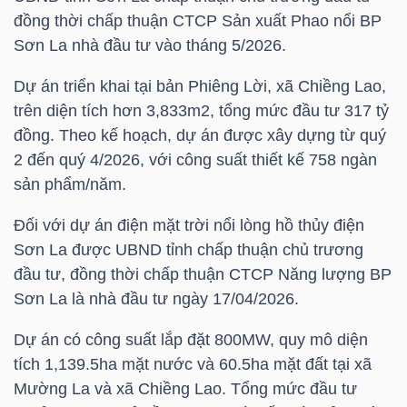
HÀNG
đồng thời chấp thuận CTCP Sản xuất Phao nổi BP
HÓA
Sơn La nhà đầu tư vào tháng 5/2026.
Dự án triển khai tại bản Phiêng Lời, xã Chiềng Lao,
trên diện tích hơn 3,833m2, tổng mức đầu tư 317 tỷ
KINH
đồng. Theo kế hoạch, dự án được xây dựng từ quý
TẾ
2 đến quý 4/2026, với công suất thiết kế 758 ngàn
sản phẩm/năm.
Đối với dự án điện mặt trời nổi lòng hồ thủy điện
THẾ
Sơn La được UBND tỉnh chấp thuận chủ trương
GIỚI
đầu tư, đồng thời chấp thuận CTCP Năng lượng BP
Sơn La là nhà đầu tư ngày 17/04/2026.
Dự án có công suất lắp đặt 800MW, quy mô diện
ĐÔNG
tích 1,139.5ha mặt nước và 60.5ha mặt đất tại xã
DƯƠNG
Mường La và xã Chiềng Lao. Tổng mức đầu tư