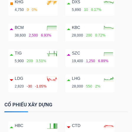
KHG
DXS
4,750
0
0%
5,890
10
0.17%
BCM
KBC
38,600
2,500
6.93%
28,000
200
0.72%
TIG
SZC
5,900
200
3.51%
19,400
1,250
6.89%
LDG
LHG
2,820
-30
-1.05%
28,000
550
2%
CỔ PHIẾU XÂY DỰNG
HBC
CTD