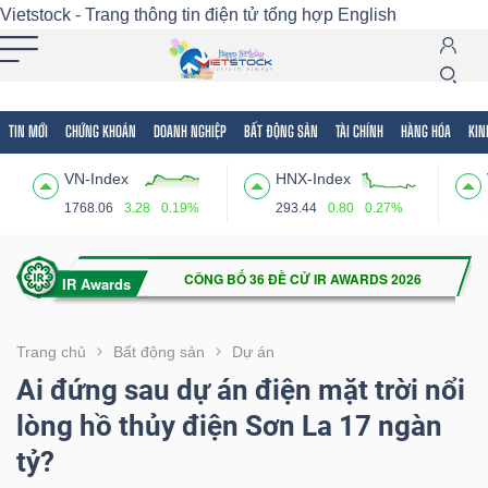
Vietstock - Trang thông tin điện tử tổng hợp
English
TIN MỚI
CHỨNG KHOÁN
DOANH NGHIỆP
BẤT ĐỘNG SẢN
TÀI CHÍNH
HÀNG HÓA
KIN
Tất cả
Tính năng
Ngành
Mã chứng khoán
Lãnh
VN-Index
HNX-Index
Tính
1768.06
3.28
0.19%
293.44
0.80
0.27%
năng
(-)
VIETSTOCK
Trang chủ
Bất động sản
Dự án
Ai đứng sau dự án điện mặt trời nổi
lòng hồ thủy điện Sơn La 17 ngàn
CHỨNG
tỷ?
KHOÁN