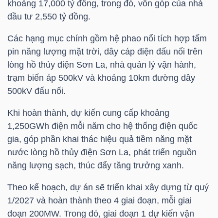
khoảng 17,000 tỷ đồng, trong đó, vốn góp của nhà
đầu tư 2,550 tỷ đồng.
TÀI
CHÍNH
Các hạng mục chính gồm hệ phao nổi tích hợp tấm
CÁ
pin năng lượng mặt trời, dây cáp điện đấu nối trên
NHÂN
lòng hồ thủy điện Sơn La, nhà quản lý vận hành,
trạm biến áp 500kV và khoảng 10km đường dây
500kV đấu nối.
PHÂN
Khi hoàn thành, dự kiến cung cấp khoảng
TÍCH
1,250GWh điện mỗi năm cho hệ thống điện quốc
gia, góp phần khai thác hiệu quả tiềm năng mặt
VIETSTOCKFINANCE
nước lòng hồ thủy điện Sơn La, phát triển nguồn
năng lượng sạch, thúc đẩy tăng trưởng xanh.
Theo kế hoạch, dự án sẽ triển khai xây dựng từ quý
VĨ
1/2027 và hoàn thành theo 4 giai đoạn, mỗi giai
MÔ
đoạn 200MW. Trong đó, giai đoạn 1 dự kiến vận