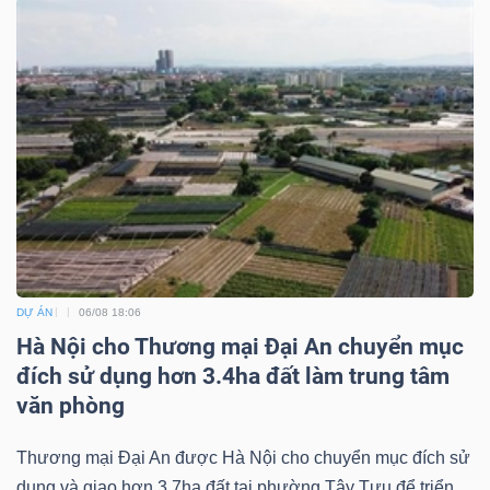
Công
cụ
đầu
tư
DỰ ÁN
06/08 18:06
Hà Nội cho Thương mại Đại An chuyển mục
Truyền
đích sử dụng hơn 3.4ha đất làm trung tâm
thông
văn phòng
tài
chính
Thương mại Đại An được Hà Nội cho chuyển mục đích sử
dụng và giao hơn 3.7ha đất tại phường Tây Tựu để triển