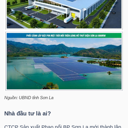
TRÁI
PHIẾU
CÔNG
CỤ
ĐẦU
TƯ
Nguồn: UBND tỉnh Sơn La
TRUY
Nhà đầu tư là ai?
XUẤT
DỮ
CTCP Sản xuất Phao nổi BP Sơn La mới thành lập