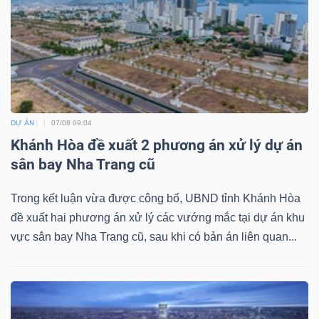
Bài
viết
của
tác
giả
(-)
DỰ ÁN
07/08 09:04
Khánh Hòa đề xuất 2 phương án xử lý dự án
sân bay Nha Trang cũ
Báo
cáo
Trong kết luận vừa được công bố, UBND tỉnh Khánh Hòa
phân
đề xuất hai phương án xử lý các vướng mắc tại dự án khu
tích
vực sân bay Nha Trang cũ, sau khi có bản án liên quan...
(-)
Thuật