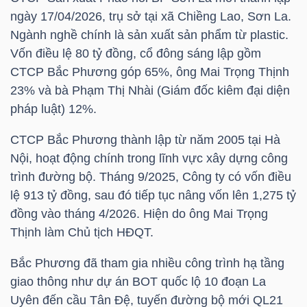
LIỆU
ngày 17/04/2026, trụ sở tại xã Chiềng Lao, Sơn La.
Ngành nghề chính là sản xuất sản phẩm từ plastic.
Ngành
Vốn điều lệ 80 tỷ đồng, cổ đông sáng lập gồm
(-)
CTCP Bắc Phương góp 65%, ông Mai Trọng Thịnh
23% và bà Phạm Thị Nhài (Giám đốc kiêm đại diện
VS-
pháp luật) 12%.
SECTOR
CTCP Bắc Phương thành lập từ năm 2005 tại Hà
Nội, hoạt động chính trong lĩnh vực xây dựng công
trình đường bộ. Tháng 9/2025, Công ty có vốn điều
lệ 913 tỷ đồng, sau đó tiếp tục nâng vốn lên 1,275 tỷ
đồng vào tháng 4/2026. Hiện do ông Mai Trọng
NĂNG
Thịnh làm Chủ tịch HĐQT.
LƯỢNG
Bắc Phương đã tham gia nhiều công trình hạ tầng
giao thông như
dự án BOT
quốc lộ 10 đoạn La
Uyên đến cầu Tân Đệ, tuyến đường bộ mới QL21