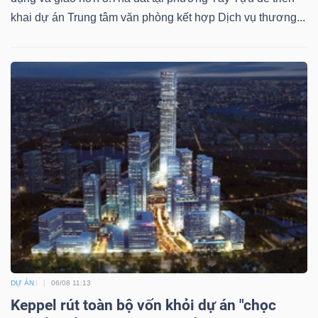
khai dự án Trung tâm văn phòng kết hợp Dịch vụ thương...
Dữ
liệu
tài
chính
DỰ ÁN
06/08 11:13
Keppel rút toàn bộ vốn khỏi dự án "chọc