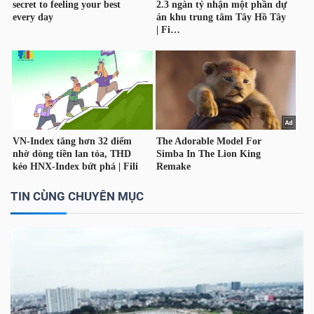
DỊCH
VỤ
TRUYỀN
THÔNG
TIỆN
ÍCH
TIN CÙNG CHUYÊN MỤC
BẤT
ĐỘNG
SẢN