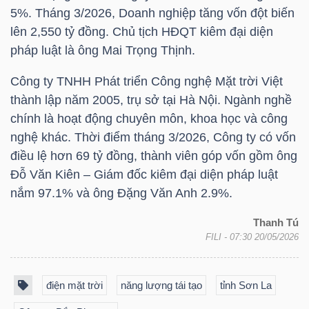
YẾU
5%. Tháng 3/2026, Doanh nghiệp tăng vốn đột biến
lên 2,550 tỷ đồng. Chủ tịch HĐQT kiêm đại diện
pháp luật là ông Mai Trọng Thịnh.
Công ty TNHH Phát triển Công nghệ Mặt trời Việt
TIÊU
thành lập năm 2005, trụ sở tại Hà Nội. Ngành nghề
DÙNG
chính là hoạt động chuyên môn, khoa học và công
THIẾT
nghệ khác. Thời điểm tháng 3/2026, Công ty có vốn
YẾU
điều lệ hơn 69 tỷ đồng, thành viên góp vốn gồm ông
Đỗ Văn Kiên – Giám đốc kiêm đại diện pháp luật
nắm 97.1% và ông Đặng Văn Anh 2.9%.
Thanh Tú
CHĂM
FILI
- 07:30 20/05/2026
SÓC
SỨC
điện mặt trời
năng lượng tái tạo
tỉnh Sơn La
KHỎE