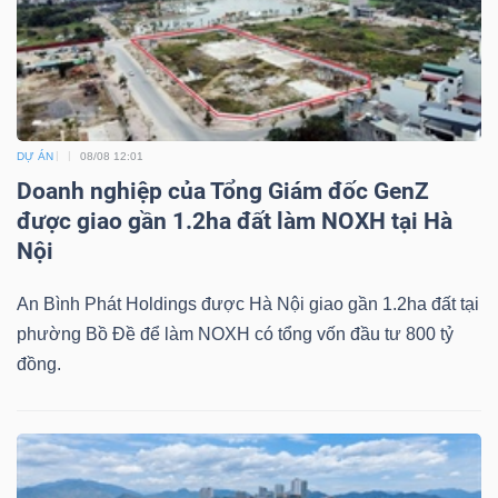
Mã
chứng
khoán
(-)
DỰ ÁN
08/08 12:01
Tất cả
Cổ phiếu
Chỉ số
Chứng chỉ quỹ
Chứng 
Doanh nghiệp của Tổng Giám đốc GenZ
được giao gần 1.2ha đất làm NOXH tại Hà
Lãnh
Nội
đạo
(-)
An Bình Phát Holdings được Hà Nội giao gần 1.2ha đất tại
phường Bồ Đề để làm NOXH có tổng vốn đầu tư 800 tỷ
Tất cả
Người nội bộ
Người liên quan
Cổ đông lớn
đồng.
Tin
tức
(-)