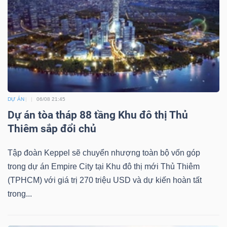
ngữ
(-)
Dịch
vụ
(-)
DỰ ÁN
06/08 21:45
Dự án tòa tháp 88 tầng Khu đô thị Thủ
Đào
Thiêm sắp đổi chủ
tạo
Tập đoàn Keppel sẽ chuyển nhượng toàn bộ vốn góp
trong dự án Empire City tại Khu đô thị mới Thủ Thiêm
(TPHCM) với giá trị 270 triệu USD và dự kiến hoàn tất
trong...
Sách
tài
chính