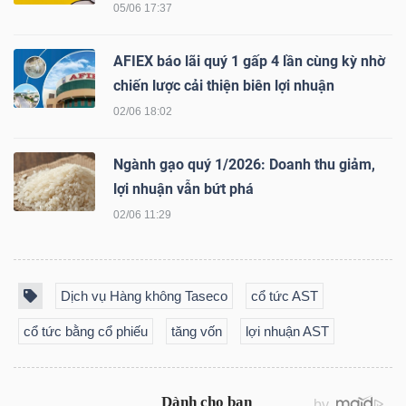
05/06 17:37
LIỆU
AFIEX báo lãi quý 1 gấp 4 lần cùng kỳ nhờ
Ngành
chiến lược cải thiện biên lợi nhuận
(-)
02/06 18:02
VS-
SECTOR
Ngành gạo quý 1/2026: Doanh thu giảm,
lợi nhuận vẫn bứt phá
02/06 11:29
NĂNG
Dịch vụ Hàng không Taseco
cổ tức AST
LƯỢNG
cổ tức bằng cổ phiếu
tăng vốn
lợi nhuận AST