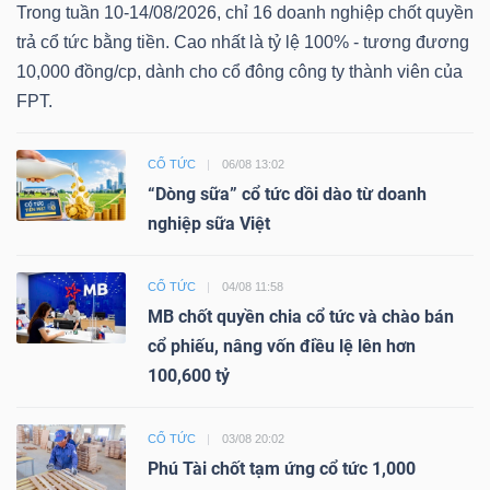
Trong tuần 10-14/08/2026, chỉ 16 doanh nghiệp chốt quyền
trả cổ tức bằng tiền. Cao nhất là tỷ lệ 100% - tương đương
10,000 đồng/cp, dành cho cổ đông công ty thành viên của
FPT.
CỔ TỨC
06/08 13:02
“Dòng sữa” cổ tức dồi dào từ doanh
nghiệp sữa Việt
CỔ TỨC
04/08 11:58
MB chốt quyền chia cổ tức và chào bán
cổ phiếu, nâng vốn điều lệ lên hơn
100,600 tỷ
CỔ TỨC
03/08 20:02
Phú Tài chốt tạm ứng cổ tức 1,000