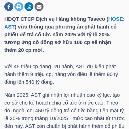
HĐQT CTCP Dịch vụ Hàng không Taseco (
HOSE
:
DOANH
AST
) vừa thông qua phương án phát hành cổ
NGHIỆP
phiếu để trả cổ tức năm 2025 với tỷ lệ 20%,
tương ứng cổ đông sở hữu 100 cp sẽ nhận
thêm 20 cp mới.
BẤT
ĐỘNG
Với 45 triệu cp đang lưu hành,
AST
dự kiến phát
SẢN
hành thêm 9 triệu cp, nâng vốn điều lệ thêm 90 tỷ
đồng lên 540 tỷ đồng.
Năm 2025,
AST
ghi nhận lợi nhuận cao kỷ lục, tạo
TÀI
cơ sở cho kế hoạch chia cổ tức ở mức cao. Theo
CHÍNH
đó, ngoài chi 450 tỷ đồng trả cổ tức bằng tiền mặt tỷ
lệ 25% trong tháng 10/2025 - mức cao nhất từ trước
đến nay,
AST
còn chuẩn bị phát hành thêm cổ phiếu