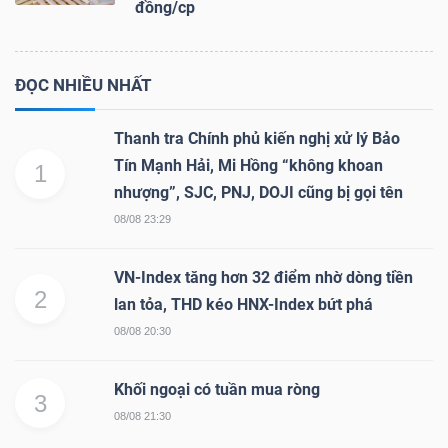
đồng/cp
ĐỌC NHIỀU NHẤT
Thanh tra Chính phủ kiến nghị xử lý Bảo
Tín Mạnh Hải, Mi Hồng “không khoan
1
nhượng”, SJC, PNJ, DOJI cũng bị gọi tên
08/08 23:29
VN-Index tăng hơn 32 điểm nhờ dòng tiền
2
lan tỏa, THD kéo HNX-Index bứt phá
08/08 20:30
Khối ngoại có tuần mua ròng
3
08/08 21:30