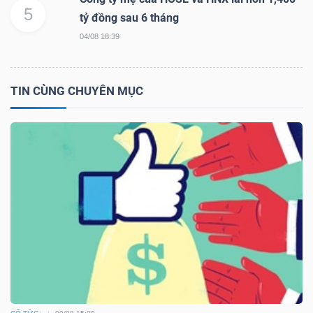
DỊCH
5
tỷ đồng sau 6 tháng
VỤ
04/08 18:39
TRUYỀN
THÔNG
TIN CÙNG CHUYÊN MỤC
TIỆN
ÍCH
BẤT
ĐỘNG
SẢN