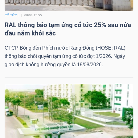
Bài
CỔ TỨC
08/08 15:55
viết
RAL thông báo tạm ứng cổ tức 25% sau nửa
của
đầu năm khởi sắc
tác
giả
CTCP Bóng đèn Phích nước Rạng Đông (HOSE: RAL)
(-)
thông báo chốt quyền tạm ứng cổ tức đợt 1/2026. Ngày
giao dịch không hưởng quyền là 18/08/2026.
Báo
cáo
phân
tích
(-)
Thuật