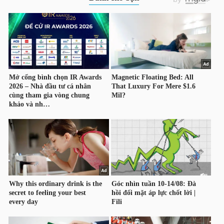
NGUYÊN
VẬT
LIỆU
CÔNG
NGHIỆP
TIÊU
DÙNG
KHÔNG
THIẾT