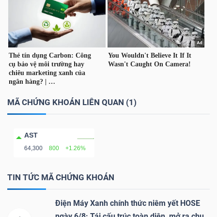
YẾU
TIÊU
DÙNG
THIẾT
MÃ CHỨNG KHOÁN LIÊN QUAN (1)
YẾU
AST
64,300
800
+1.26%
CHĂM
TIN TỨC MÃ CHỨNG KHOÁN
SÓC
SỨC
Điện Máy Xanh chính thức niêm yết HOSE
KHỎE
ngày 6/8: Tái cấu trúc toàn diện, mở ra chu