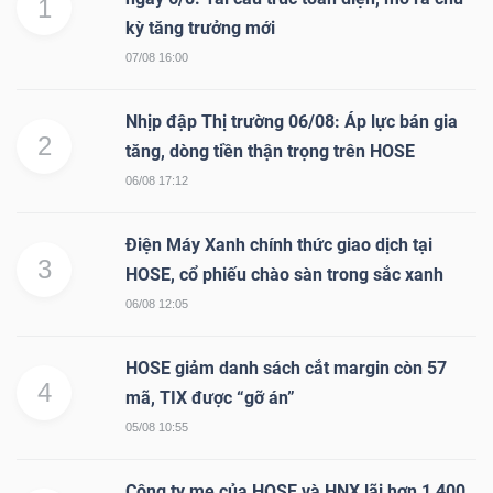
1
kỳ tăng trưởng mới
07/08 16:00
TÀI
Nhịp đập Thị trường 06/08: Áp lực bán gia
CHÍNH
2
tăng, dòng tiền thận trọng trên HOSE
06/08 17:12
Điện Máy Xanh chính thức giao dịch tại
3
CÔNG
HOSE, cổ phiếu chào sàn trong sắc xanh
NGHỆ
06/08 12:05
THÔNG
TIN
HOSE giảm danh sách cắt margin còn 57
4
mã, TIX được “gỡ án”
05/08 10:55
Công ty mẹ của HOSE và HNX lãi hơn 1,400