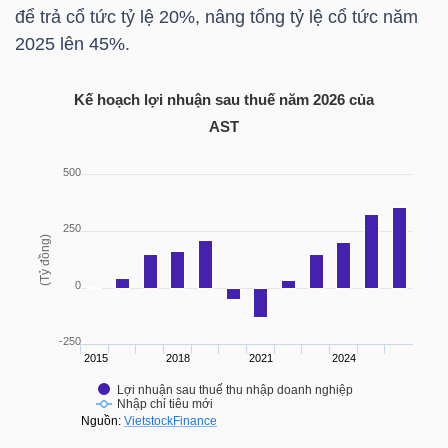
HÀNG
để trả cổ tức tỷ lệ 20%, nâng tổng tỷ lệ cổ tức năm
HÓA
2025 lên 45%.
Kế hoạch lợi nhuận sau thuế năm 2026 của
AST
KINH
TẾ
THẾ
GIỚI
ĐÔNG
DƯƠNG