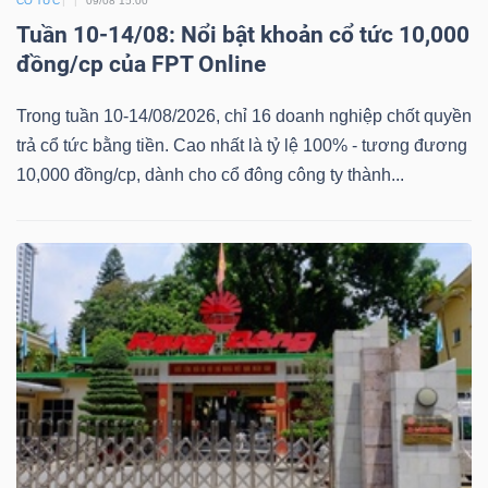
CỔ TỨC
09/08 15:00
Mã
Tuần 10-14/08: Nổi bật khoản cổ tức 10,000
chứng
đồng/cp của FPT Online
khoán
(-)
Trong tuần 10-14/08/2026, chỉ 16 doanh nghiệp chốt quyền
trả cổ tức bằng tiền. Cao nhất là tỷ lệ 100% - tương đương
Tất cả
Cổ phiếu
Chỉ số
Chứng chỉ quỹ
Chứng 
10,000 đồng/cp, dành cho cổ đông công ty thành...
Lãnh
đạo
(-)
Tất cả
Người nội bộ
Người liên quan
Cổ đông lớn
Tin
tức
(-)