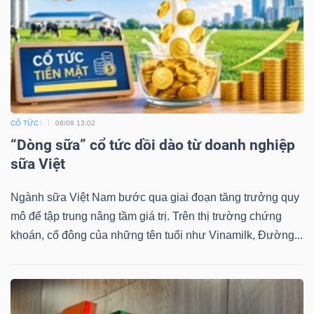
Công
cụ
đầu
CỔ TỨC
06/08 13:02
“Dòng sữa” cổ tức dồi dào từ doanh nghiệp
tư
sữa Việt
Ngành sữa Việt Nam bước qua giai đoạn tăng trưởng quy
mô để tập trung nâng tầm giá trị. Trên thị trường chứng
Truyền
khoán, cổ đông của những tên tuổi như Vinamilk, Đường...
thông
tài
chính