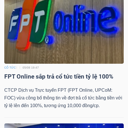
Dữ
liệu
tài
chính
CỔ TỨC
05/08 19:47
FPT Online sắp trả cổ tức tiền tỷ lệ 100%
CTCP Dịch vụ Trực tuyến FPT (FPT Online, UPCoM:
FOC) vừa công bố thông tin về đợt trả cổ tức bằng tiền với
tỷ lệ lên đến 100%, tương ứng 10,000 đồng/cp.