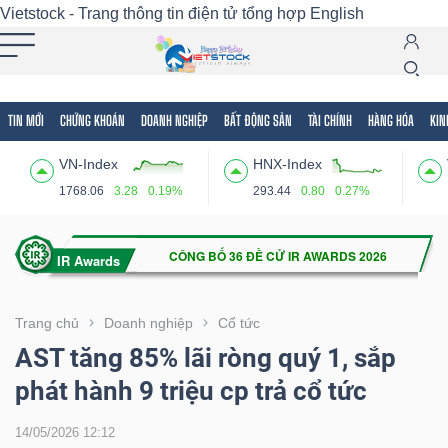
Vietstock - Trang thông tin điện tử tổng hợp
English
TIN MỚI
CHỨNG KHOÁN
DOANH NGHIỆP
BẤT ĐỘNG SẢN
TÀI CHÍNH
HÀNG HÓA
KIN
Tất cả
Tính năng
Ngành
Mã chứng khoán
Lãnh
VN-Index
HNX-Index
Tính
1768.06
3.28
0.19%
293.44
0.80
0.27%
năng
(-)
VIETSTOCK
Trang chủ
Doanh nghiệp
Cổ tức
AST tăng 85% lãi ròng quý 1, sắp
phát hành 9 triệu cp trả cổ tức
CHỨNG
KHOÁN
14/05/2026 12:12