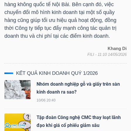
hàng không quốc tế Nội Bài. Bên cạnh đó, việc
chuyển đổi mô hình kinh doanh tại một số quầy
hàng cũng giúp tối ưu hiệu quả hoạt động, đồng
TRÁI
thời Công ty tiếp tục đẩy mạnh công tác quản trị
PHIẾU
doanh thu và chi phí tại các điểm kinh doanh.
Khang Di
FILI
- 11:10 14/05/2026
CÔNG
CỤ
KẾT QUẢ KINH DOANH QUÝ 1/2026
ĐẦU
TƯ
Nhóm doanh nghiệp gỗ và giấy trên sàn
kinh doanh ra sao?
10/06 20:40
TRUY
Tập đoàn Công nghệ CMC thay loạt lãnh
XUẤT
đạo khi giá cổ phiếu giảm sâu
DỮ