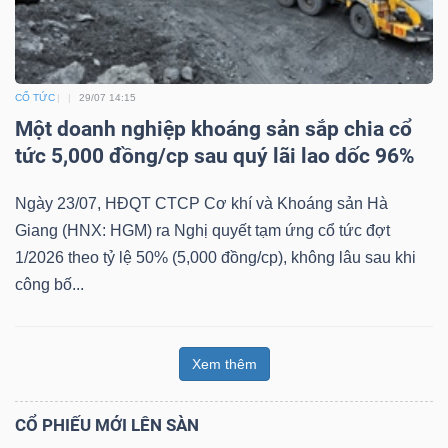
CỔ TỨC
29/07 14:15
Một doanh nghiệp khoáng sản sắp chia cổ
tức 5,000 đồng/cp sau quý lãi lao dốc 96%
Ngày 23/07, HĐQT CTCP Cơ khí và Khoáng sản Hà
Giang (HNX: HGM) ra Nghị quyết tạm ứng cổ tức đợt
1/2026 theo tỷ lệ 50% (5,000 đồng/cp), không lâu sau khi
công bố...
Xem thêm
CỔ PHIẾU MỚI LÊN SÀN