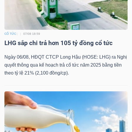
ngữ
(-)
Dịch
CỔ TỨC
07/08 18:59
vụ
LHG sắp chi trả hơn 105 tỷ đồng cổ tức
(-)
Ngày 06/08, HĐQT CTCP Long Hậu (HOSE: LHG) ra Nghị
quyết thông qua kế hoạch trả cổ tức năm 2025 bằng tiền
Đào
theo tỷ lệ 21% (2,100 đồng/cp).
tạo
Sách
tài
chính