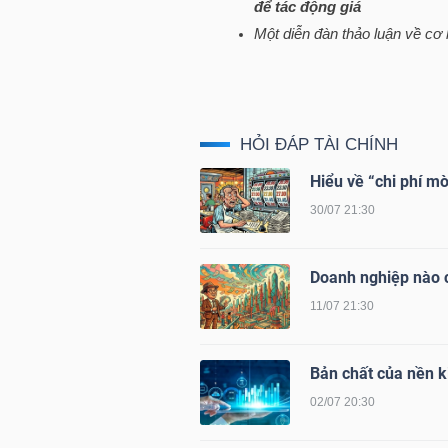
để tác động giá
Một diễn đàn thảo luận về cơ h
NGÀNH
HỎI ĐÁP TÀI CHÍNH
DOANH
Hiểu về “chi phí mò
NGHIỆP
30/07 21:30
Doanh nghiệp nào c
CỔ
11/07 21:30
PHIẾU
Bản chất của nền ki
02/07 20:30
PHÁI
SINH