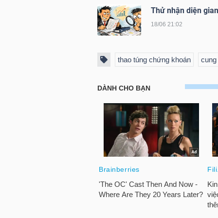
Thử nhận diện gian
18/06 21:02
TRÁI
PHIẾU
thao túng chứng khoán
cung 
CÔNG
CỤ
ĐẦU
TƯ
TRUY
XUẤT
DỮ