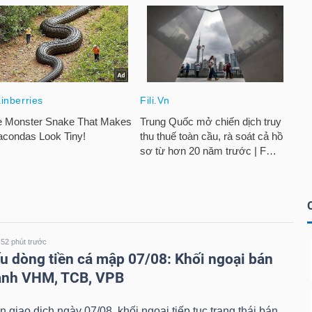
52 phút trước
u dòng tiền cá mập 07/08: Khối ngoại bán
ạnh VHM, TCB, VPB
n giao dịch ngày 07/08, khối ngoại tiếp tục trạng thái bán