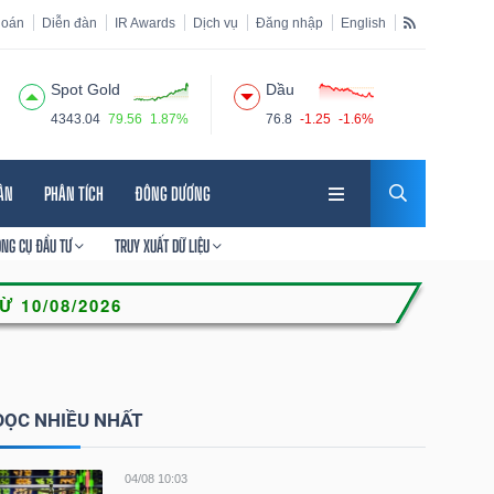
hoán
Diễn đàn
IR Awards
Dịch vụ
Đăng nhập
English
Spot Gold
Dầu
4343.04
79.56
1.87%
76.8
-1.25
-1.6%
HÂN
PHÂN TÍCH
ĐÔNG DƯƠNG
ÔNG CỤ ĐẦU TƯ
TRUY XUẤT DỮ LIỆU
ĐỌC NHIỀU NHẤT
04/08 10:03