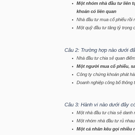
Một nhóm nhà đầu tư liên tụ
khoản có liên quan
TÀI
Nhà đầu tư mua cổ phiếu rồi 
CHÍNH
Một quỹ đầu tư tăng tỷ trọng 
CÁ
NHÂN
Câu 2: Trường hợp nào dưới đây 
Nhà đầu tư chia sẻ quan điể
Một người mua cổ phiếu, sa
PHÂN
Công ty chứng khoán phát hà
TÍCH
Doanh nghiệp công bố thông t
VIETSTOCKFINANCE
Câu 3: Hành vi nào dưới đây có 
Một nhà đầu tư chia sẻ danh
VĨ
Một nhóm nhà đầu tư rủ nhau 
MÔ
Một cá nhân kêu gọi nhiều 