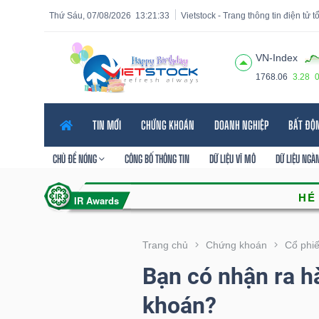
Thứ Sáu, 07/08/2026
13:21:34
Vietstock - Trang thông tin điện tử 
VN-Index
1768.06
3.28
Tất cả
Tính năng
Ngành
Mã chứng khoán
Lãnh
TIN MỚI
CHỨNG KHOÁN
DOANH NGHIỆP
BẤT ĐỘ
Tính
năng
CHỦ ĐỀ NÓNG
CÔNG BỐ THÔNG TIN
DỮ LIỆU VĨ MÔ
DỮ LIỆU NGÀ
(-)
VIETSTOCK
Trang chủ
Chứng khoán
Cổ phi
Bạn có nhận ra h
CHỨNG
khoán?
KHOÁN