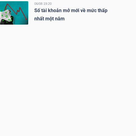
06/08 19:20
Số tài khoản mở mới về mức thấp
nhất một năm