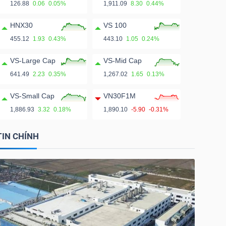
126.88
0.06
0.05%
1,911.09
8.30
0.44%
HNX30
VS 100
455.12
1.93
0.43%
443.10
1.05
0.24%
VS-Large Cap
VS-Mid Cap
641.49
2.23
0.35%
1,267.02
1.65
0.13%
VS-Small Cap
VN30F1M
1,886.93
3.32
0.18%
1,890.10
-5.90
-0.31%
TIN CHÍNH