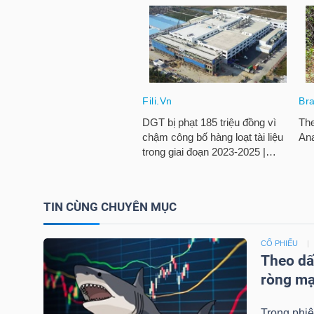
LIỆU
Ngành
(-)
VS-
SECTOR
TIN CÙNG CHUYÊN MỤC
NĂNG
LƯỢNG
CỔ PHIẾU
Theo dấ
ròng m
Trong phiê