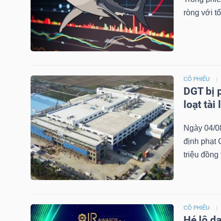
NGUYÊN
ròng với tổ
VẬT
LIỆU
CỔ PHIẾU
DGT bị 
CÔNG
loạt tài
NGHIỆP
Ngày 04/0
định phạt
triệu đồng 
TIÊU
DÙNG
KHÔNG
CỔ PHIẾU
THIẾT
Hé lộ d