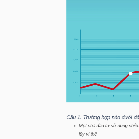
HÀNG
HÓA
KINH
TẾ
THẾ
GIỚI
ĐÔNG
Câu 1: Trường hợp nào dưới đâ
DƯƠNG
Một nhà đầu tư sử dụng nhiều
lũy vị thế