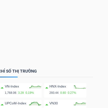
CHỈ SỐ THỊ TRƯỜNG
VN-Index
HNX-Index
1,768.06
3.28
0.19%
293.44
0.80
0.27%
UPCoM-Index
VN30