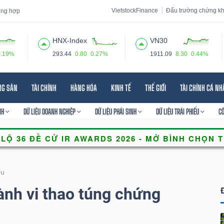
VietstockFinance
Đấu trường chứng k
tổng hợp
HNX-Index
VN30
0.19%
293.44
0.80
0.27%
1911.09
8.30
0.44%
 đạo
Tin tức
Báo cáo phân tích
Thuật ngữ
Dịch vụ
NG SẢN
TÀI CHÍNH
HÀNG HÓA
KINH TẾ
THẾ GIỚI
TÀI CHÍNH CÁ N
NH
DỮ LIỆU DOANH NGHIỆP
DỮ LIỆU PHÁI SINH
DỮ LIỆU TRÁI PHIẾU
C
ếu
ành vi thao túng chứng