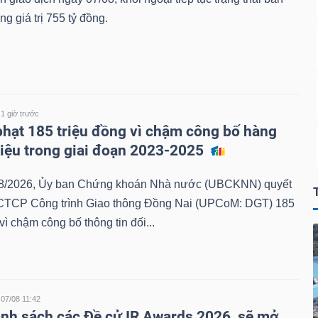
ng giá trị 755 tỷ đồng.
1 giờ trước
phạt 185 triệu đồng vì chậm công bố hàng
 liệu trong giai đoạn 2023-2025
8/2026, Ủy ban Chứng khoán Nhà nước (UBCKNN) quyết
 CTCP Công trình Giao thông Đồng Nai (UPCoM: DGT) 185
vì chậm công bố thông tin đối...
07/08 11:42
anh sách các Đề cử IR Awards 2026, sẽ mở