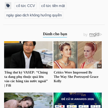
YẾU
cổ tức CCV
cổ tức tiền mặt
ngày giao dịch không hưởng quyền
TIÊU
DÙNG
THIẾT
YẾU
CHĂM
SÓC
SỨC
KHỎE