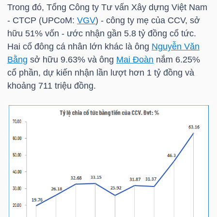
Trong đó, Tổng Công ty Tư vấn Xây dựng Việt Nam
- CTCP (UPCoM:
VGV
) - công ty mẹ của
CCV
, sở
TÀI
hữu 51% vốn - ước nhận gần 5.8 tỷ đồng cổ tức.
CHÍNH
Hai cổ đông cá nhân lớn khác là ông
Nguyễn Văn
CÁ
Bằng
sở hữu 9.63% và ông
Mai Đoàn
nắm 6.25%
NHÂN
cổ phần, dự kiến nhận lần lượt hơn 1 tỷ đồng và
khoảng 711 triệu đồng.
PHÂN
TÍCH
VIETSTOCKFINANCE
VĨ
MÔ