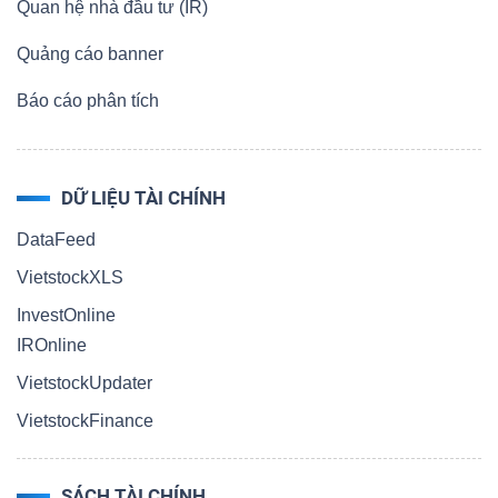
Quan hệ nhà đầu tư (IR)
Quảng cáo banner
Báo cáo phân tích
DỮ LIỆU TÀI CHÍNH
DataFeed
VietstockXLS
InvestOnline
IROnline
VietstockUpdater
VietstockFinance
SÁCH TÀI CHÍNH