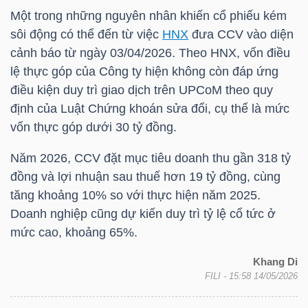
NGUYÊN
Một trong những nguyên nhân khiến cổ phiếu kém
VẬT
sôi động có thể đến từ việc
HNX
đưa
CCV
vào diện
LIỆU
cảnh báo từ ngày 03/04/2026. Theo
HNX
, vốn điều
lệ thực góp của Công ty hiện không còn đáp ứng
điều kiện duy trì giao dịch trên UPCoM theo quy
định của Luật Chứng khoán sửa đổi, cụ thể là mức
vốn thực góp dưới 30 tỷ đồng.
CÔNG
NGHIỆP
Năm 2026,
CCV
đặt mục tiêu doanh thu gần 318 tỷ
đồng và lợi nhuận sau thuế hơn 19 tỷ đồng, cùng
tăng khoảng 10% so với thực hiện năm 2025.
Doanh nghiệp cũng dự kiến duy trì tỷ lệ cổ tức ở
mức cao, khoảng 65%.
TIÊU
DÙNG
Khang Di
KHÔNG
FILI
- 15:58 14/05/2026
THIẾT