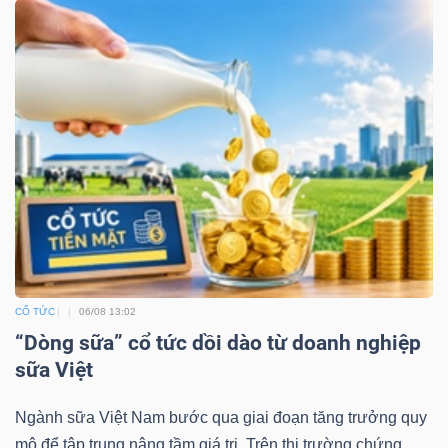
Công
cụ
đầu
tư
CỔ TỨC
06/08 13:02
Truyền
“Dòng sữa” cổ tức dồi dào từ doanh nghiệp
thông
sữa Việt
tài
chính
Ngành sữa Việt Nam bước qua giai đoạn tăng trưởng quy
mô để tập trung nâng tầm giá trị. Trên thị trường chứng