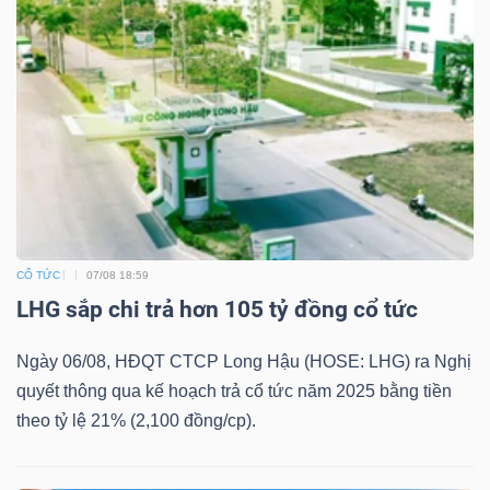
ngữ
(-)
Dịch
vụ
(-)
Đào
CỔ TỨC
07/08 18:59
tạo
LHG sắp chi trả hơn 105 tỷ đồng cổ tức
Ngày 06/08, HĐQT CTCP Long Hậu (HOSE: LHG) ra Nghị
quyết thông qua kế hoạch trả cổ tức năm 2025 bằng tiền
theo tỷ lệ 21% (2,100 đồng/cp).
Sách
tài
chính