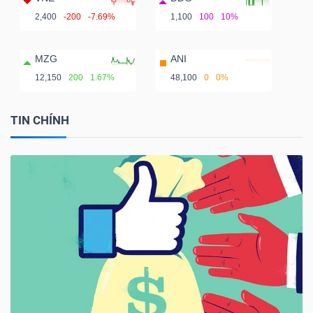
2,400
-200
-7.69%
1,100
100
10%
MZG
ANI
12,150
200
1.67%
48,100
0
0%
TIN CHÍNH