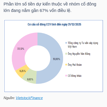
HÀNG
Phần lớn số tiền dự kiến thuộc về nhóm cổ đông
HÓA
lớn đang nắm gần 67% vốn điều lệ.
KINH
TẾ
THẾ
GIỚI
ĐÔNG
DƯƠNG
Nguồn:
VietstockFinance