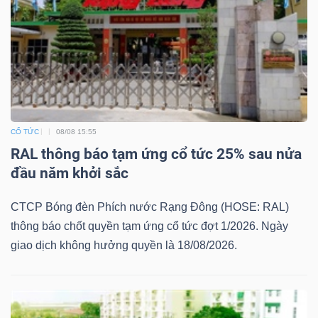
Bài
viết
của
tác
giả
(-)
CỔ TỨC
08/08 15:55
RAL thông báo tạm ứng cổ tức 25% sau nửa
đầu năm khởi sắc
Báo
cáo
CTCP Bóng đèn Phích nước Rạng Đông (HOSE: RAL)
phân
thông báo chốt quyền tạm ứng cổ tức đợt 1/2026. Ngày
tích
giao dịch không hưởng quyền là 18/08/2026.
(-)
Thuật