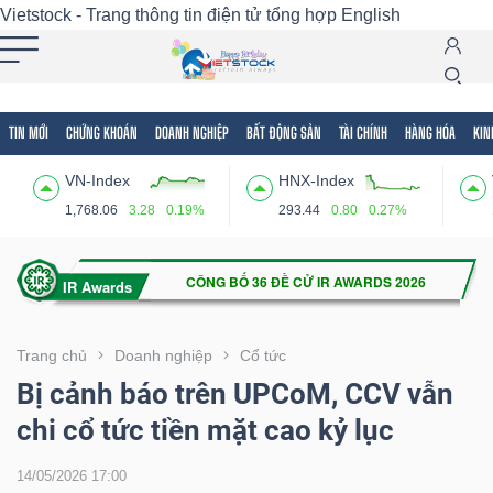
Vietstock - Trang thông tin điện tử tổng hợp
English
TIN MỚI
CHỨNG KHOÁN
DOANH NGHIỆP
BẤT ĐỘNG SẢN
TÀI CHÍNH
HÀNG HÓA
KIN
Tất cả
Tính năng
Ngành
Mã chứng khoán
Lãnh
VN-Index
HNX-Index
Tính
1,768.06
3.28
0.19%
293.44
0.80
0.27%
năng
(-)
VIETSTOCK
Trang chủ
Doanh nghiệp
Cổ tức
Bị cảnh báo trên UPCoM, CCV vẫn
chi cổ tức tiền mặt cao kỷ lục
CHỨNG
KHOÁN
14/05/2026 17:00