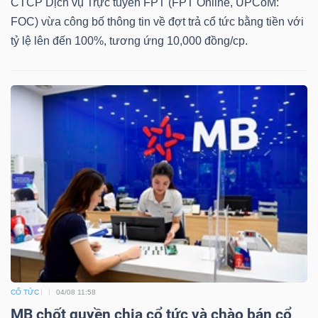
CTCP Dịch vụ Trực tuyến FPT (FPT Online, UPCoM:
FOC) vừa công bố thông tin về đợt trả cổ tức bằng tiền với
tỷ lệ lên đến 100%, tương ứng 10,000 đồng/cp.
CỔ TỨC
04/08 11:58
MB chốt quyền chia cổ tức và chào bán cổ