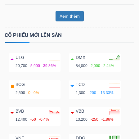
Xem thêm
CỔ PHIẾU MỚI LÊN SÀN
ULG
DMX
20,700
5,900
39.86%
84,000
2,000
2.44%
BCG
TCD
2,500
0
0%
1,300
-200
-13.33%
BVB
VBB
12,400
-50
-0.4%
13,200
-250
-1.86%
VNE
DDG