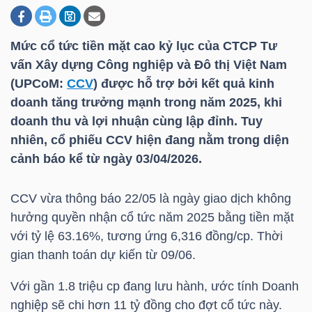
Mức cổ tức tiền mặt cao kỷ lục của CTCP Tư
DOANH
vấn Xây dựng Công nghiệp và Đô thị Việt Nam
NGHIỆP
(UPCoM:
CCV
) được hỗ trợ bởi kết quả kinh
doanh tăng trưởng mạnh trong năm 2025, khi
doanh thu và lợi nhuận cùng lập đỉnh. Tuy
BẤT
nhiên, cổ phiếu
CCV
hiện đang nằm trong diện
ĐỘNG
cảnh báo kể từ ngày 03/04/2026.
SẢN
CCV
vừa thông báo 22/05 là ngày giao dịch không
hưởng quyền nhận cổ tức năm 2025 bằng tiền mặt
với tỷ lệ 63.16%, tương ứng 6,316 đồng/cp. Thời
TÀI
gian thanh toán dự kiến từ 09/06.
CHÍNH
Với gần 1.8 triệu cp đang lưu hành, ước tính Doanh
nghiệp sẽ chi hơn 11 tỷ đồng cho đợt cổ tức này.