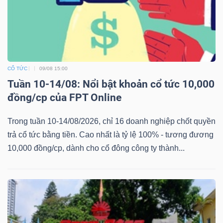
Mã
chứng
khoán
(-)
CỔ TỨC
09/08 15:00
Tất cả
Cổ phiếu
Chỉ số
Chứng chỉ quỹ
Chứng 
Tuần 10-14/08: Nổi bật khoản cổ tức 10,000
đồng/cp của FPT Online
Lãnh
đạo
Trong tuần 10-14/08/2026, chỉ 16 doanh nghiệp chốt quyền
(-)
trả cổ tức bằng tiền. Cao nhất là tỷ lệ 100% - tương đương
10,000 đồng/cp, dành cho cổ đông công ty thành...
Tất cả
Người nội bộ
Người liên quan
Cổ đông lớn
Tin
tức
(-)