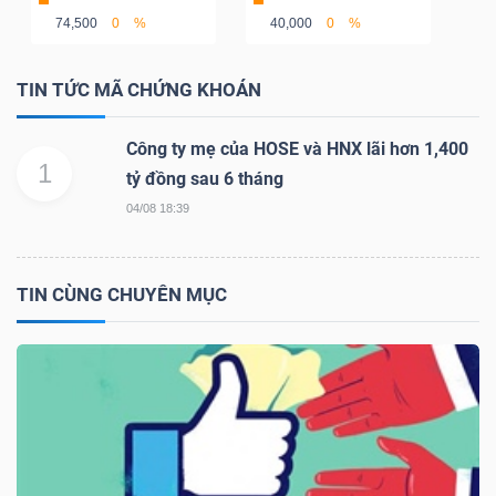
DỊCH
74,500
0
%
40,000
0
%
VỤ
TRUYỀN
TIN TỨC MÃ CHỨNG KHOÁN
THÔNG
Công ty mẹ của HOSE và HNX lãi hơn 1,400
1
tỷ đồng sau 6 tháng
04/08 18:39
TIỆN
ÍCH
TIN CÙNG CHUYÊN MỤC
BẤT
ĐỘNG
SẢN