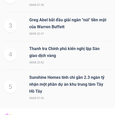
09/08 07:30
Greg Abel bắt đầu giải ngân "núi" tiền mặt
3
của Warren Buffett
08/08 22:47
Thanh tra Chính phủ kiến nghị lập Sàn
4
giao dịch vàng
08/08 23:52
Sunshine Homes tính chi gần 2.3 ngàn tỷ
nhận một phần dự án khu trung tâm Tây
5
Hồ Tây
09/08 07:02