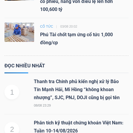
cổ phiếu, nâng vốn điều lệ lên hơn
100,600 tỷ
CỔ TỨC
03/08 20:02
Phú Tài chốt tạm ứng cổ tức 1,000
đồng/cp
ĐỌC NHIỀU NHẤT
Thanh tra Chính phủ kiến nghị xử lý Bảo
Tín Mạnh Hải, Mi Hồng “không khoan
1
nhượng”, SJC, PNJ, DOJI cũng bị gọi tên
08/08 23:29
Phân tích kỹ thuật chứng khoán Việt Nam:
2
Tuần 10-14/08/2026