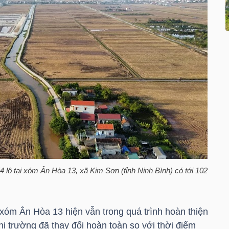
 lô tại xóm Ân Hòa 13, xã Kim Sơn (tỉnh Ninh Bình) có tới 102
 xóm Ân Hòa 13 hiện vẫn trong quá trình hoàn thiện
hị trường đã thay đổi hoàn toàn so với thời điểm