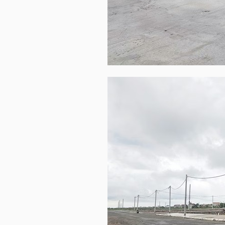
TRÁI
PHIẾU
CÔNG
CỤ
ĐẦU
TƯ
TRUY
XUẤT
DỮ