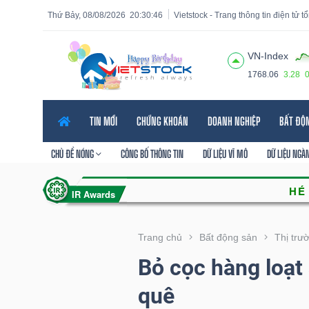
Thứ Bảy, 08/08/2026
20:30:47
Vietstock - Trang thông tin điện tử 
VN-Index
1768.06
3.28
Tất cả
Tính năng
Ngành
Mã chứng khoán
Lãnh
TIN MỚI
CHỨNG KHOÁN
DOANH NGHIỆP
BẤT ĐỘ
Tính
năng
CHỦ ĐỀ NÓNG
CÔNG BỐ THÔNG TIN
DỮ LIỆU VĨ MÔ
DỮ LIỆU NGÀ
(-)
VIETSTOCK
Trang chủ
Bất động sản
Thị trư
Bỏ cọc hàng loạt 
CHỨNG
quê
KHOÁN