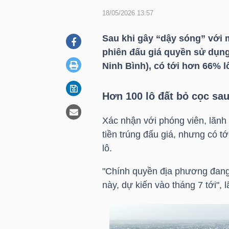
18/05/2026 13:57
DOANH
Sau khi gây “dậy sóng” với m
NGHIỆP
phiên đấu giá quyền sử dụng 
Ninh Bình), có tới hơn 66% l
Hơn 100 lô đất bỏ cọc sau
BẤT
ĐỘNG
Xác nhận với phóng viên, lãnh
SẢN
tiền trúng đấu giá, nhưng có t
lô.
"Chính quyền địa phương đang 
TÀI
này, dự kiến vào tháng 7 tới"
CHÍNH