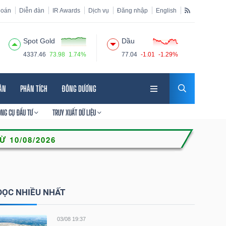
hoán
Diễn đàn
IR Awards
Dịch vụ
Đăng nhập
English
Spot Gold
Dầu
4337.46
73.98
1.74%
77.04
-1.01
-1.29%
HÂN
PHÂN TÍCH
ĐÔNG DƯƠNG
ÔNG CỤ ĐẦU TƯ
TRUY XUẤT DỮ LIỆU
ĐỌC NHIỀU NHẤT
03/08 19:37