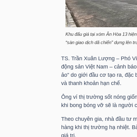
LIỆU
Ngành
(-)
Khu đấu giá tại xóm Ân Hòa 13 hiện 
“sàn giao dịch dã chiến” dựng lên t
VS-
SECTOR
TS. Trần Xuân Lượng – Phó Việ
động sản Việt Nam – cảnh báo 
ảo” do giới đầu cơ tạo ra, đặc 
và thanh khoản hạn chế.
NĂNG
Ông ví thị trường sốt nóng giố
LƯỢNG
khi bong bóng vỡ sẽ là người ch
Theo chuyên gia, nhà đầu tư mu
hàng khi thị trường hạ nhiệt. 
giá trị.