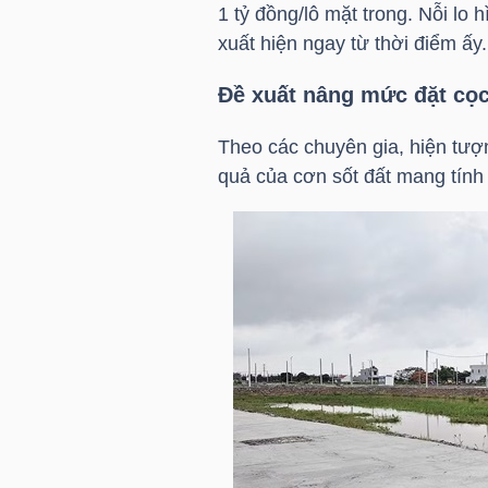
1 tỷ đồng/lô mặt trong. Nỗi lo
xuất hiện ngay từ thời điểm ấy.
NGÀNH
Đề xuất nâng mức đặt cọc 
Theo các chuyên gia, hiện tượ
quả của cơn sốt đất mang tính
DOANH
NGHIỆP
CỔ
PHIẾU
PHÁI
SINH