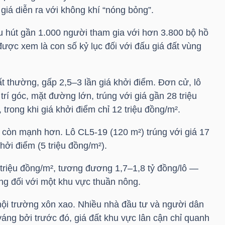
giá diễn ra với không khí “nóng bỏng”.
hu hút gần 1.000 người tham gia với hơn 3.800 bộ hồ
 được xem là con số kỷ lục đối với đấu giá đất vùng
ất thường, gấp 2,5–3 lần giá khởi điểm. Đơn cử, lô
 trí góc, mặt đường lớn, trúng với giá gần 28 triệu
trong khi giá khởi điểm chỉ 12 triệu đồng/m².
g còn mạnh hơn. Lô CL5-19 (120 m²) trúng với giá 17
khởi điểm (5 triệu đồng/m²).
 triệu đồng/m², tương đương 1,7–1,8 tỷ đồng/lô —
g đối với một khu vực thuần nông.
hội trường xôn xao. Nhiều nhà đầu tư và người dân
áng bởi trước đó, giá đất khu vực lân cận chỉ quanh