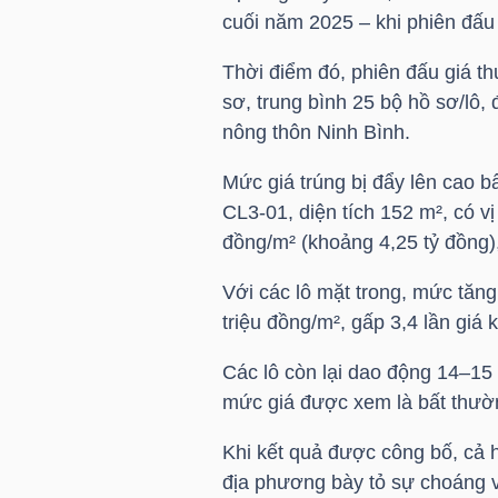
cuối năm 2025 – khi phiên đấu 
TÀI
Thời điểm đó, phiên đấu giá t
CHÍNH
sơ, trung bình 25 bộ hồ sơ/lô,
CÁ
nông thôn Ninh Bình.
NHÂN
Mức giá trúng bị đẩy lên cao b
CL3-01, diện tích 152 m², có vị
đồng/m² (khoảng 4,25 tỷ đồng), 
PHÂN
TÍCH
Với các lô mặt trong, mức tăn
VIETSTOCKFINANCE
triệu đồng/m², gấp 3,4 lần giá 
Các lô còn lại dao động 14–15
mức giá được xem là bất thườn
VĨ
Khi kết quả được công bố, cả 
MÔ
địa phương bày tỏ sự choáng v