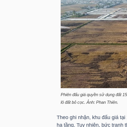
HÀNG
HÓA
KINH
TẾ
THẾ
GIỚI
Phiên đấu giá quyền sử dụng đất 154
lô đất bỏ cọc. Ảnh: Phan Thiên.
ĐÔNG
DƯƠNG
Theo ghi nhận, khu đấu giá tại
hạ tầng. Tuy nhiên, bức tranh t