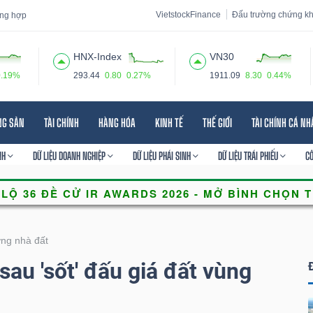
VietstockFinance
Đấu trường chứng k
tổng hợp
HNX-Index
VN30
0.19%
293.44
0.80
0.27%
1911.09
8.30
0.44%
 đạo
Tin tức
Báo cáo phân tích
Thuật ngữ
Dịch vụ
NG SẢN
TÀI CHÍNH
HÀNG HÓA
KINH TẾ
THẾ GIỚI
TÀI CHÍNH CÁ N
NH
DỮ LIỆU DOANH NGHIỆP
DỮ LIỆU PHÁI SINH
DỮ LIỆU TRÁI PHIẾU
C
ờng nhà đất
sau 'sốt' đấu giá đất vùng