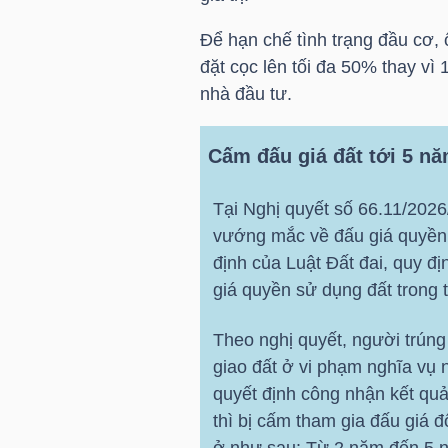
NGUYÊN
Để hạn chế tình trạng đầu cơ,
VẬT
đặt cọc lên tối đa 50% thay vì
LIỆU
nhà đầu tư.
Cấm đấu giá đất tới 5 n
CÔNG
Tại Nghị quyết số 66.11/202
NGHIỆP
vướng mắc về đấu giá quyền 
định của Luật Đất đai, quy đị
giá quyền sử dụng đất trong 
Theo nghị quyết, người trúng
TIÊU
giao đất ở vi phạm nghĩa vụ 
DÙNG
quyết định công nhận kết quả 
KHÔNG
thì bị cấm tham gia đấu giá 
THIẾT
ở như sau: Từ 2 năm đến 5 n