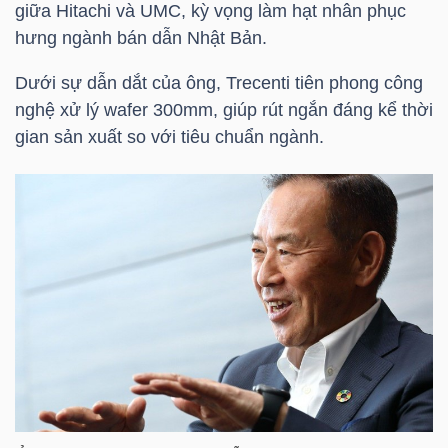
giữa Hitachi và UMC, kỳ vọng làm hạt nhân phục
NGUYÊN
hưng ngành bán dẫn Nhật Bản.
VẬT
LIỆU
Dưới sự dẫn dắt của ông, Trecenti tiên phong công
nghệ xử lý wafer 300mm, giúp rút ngắn đáng kể thời
gian sản xuất so với tiêu chuẩn ngành.
CÔNG
NGHIỆP
TIÊU
DÙNG
KHÔNG
THIẾT