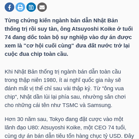
Từng chứng kiến ngành bán dẫn Nhật Bản
DOANH
thống trị rồi suy tàn, ông Atsuyoshi Koike ở tuổi
NGHIỆP
74 đang dốc toàn bộ sự nghiệp vào dự án được
xem là "cơ hội cuối cùng" đưa đất nước trở lại
cuộc đua chip toàn cầu.
BẤT
ĐỘNG
Khi Nhật Bản thống trị ngành bán dẫn toàn cầu
SẢN
trong thập niên 1980, ít ai nghĩ quốc gia này sẽ
đánh mất vị thế chỉ sau vài thập kỷ. Từ "ông vua
chip", Nhật dần lùi lại phía sau, nhường sân chơi
cho những cái tên như TSMC và Samsung.
TÀI
CHÍNH
Hơn 30 năm sau, Tokyo đang đặt cược vào một
lãnh đạo U80: Atsuyoshi Koike, một CEO 74 tuổi,
cùng dự án bán dẫn tiêu tốn hàng chục tỷ USD. Đây