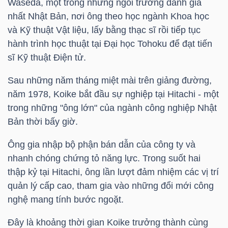
Waseda, một trong những ngôi trường danh giá
nhất Nhật Bản, nơi ông theo học ngành Khoa học
và Kỹ thuật Vật liệu, lấy bằng thạc sĩ rồi tiếp tục
NGÀNH
hành trình học thuật tại Đại học Tohoku để đạt tiến
sĩ Kỹ thuật Điện tử.
Sau những năm tháng miệt mài trên giảng đường,
DOANH
năm 1978, Koike bắt đầu sự nghiệp tại Hitachi - một
NGHIỆP
trong những "ông lớn" của ngành công nghiệp Nhật
Bản thời bấy giờ.
Ông gia nhập bộ phận bán dẫn của công ty và
CỔ
nhanh chóng chứng tỏ năng lực. Trong suốt hai
PHIẾU
thập kỷ tại Hitachi, ông lần lượt đảm nhiệm các vị trí
quản lý cấp cao, tham gia vào những đổi mới công
nghệ mang tính bước ngoặt.
PHÁI
Đây là khoảng thời gian Koike trưởng thành cùng
SINH