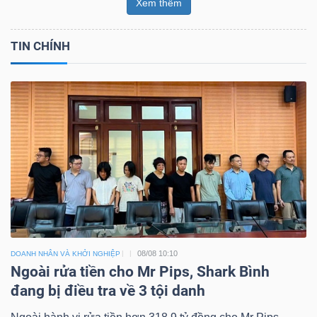
Xem thêm
TIN CHÍNH
08/08 10:10
DOANH NHÂN VÀ KHỞI NGHIỆP
Ngoài rửa tiền cho Mr Pips, Shark Bình
đang bị điều tra về 3 tội danh