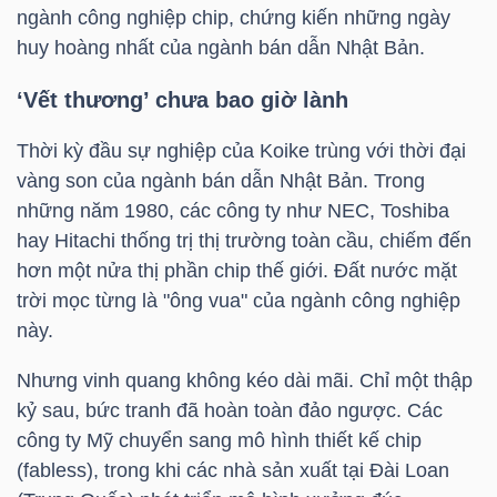
ngành công nghiệp chip, chứng kiến những ngày
huy hoàng nhất của ngành bán dẫn Nhật Bản.
TRÁI
‘Vết thương’ chưa bao giờ lành
PHIẾU
Thời kỳ đầu sự nghiệp của Koike trùng với thời đại
vàng son của ngành bán dẫn Nhật Bản. Trong
những năm 1980, các công ty như NEC, Toshiba
CÔNG
hay Hitachi thống trị thị trường toàn cầu, chiếm đến
CỤ
hơn một nửa thị phần chip thế giới. Đất nước mặt
ĐẦU
trời mọc từng là "ông vua" của ngành công nghiệp
TƯ
này.
Nhưng vinh quang không kéo dài mãi. Chỉ một thập
kỷ sau, bức tranh đã hoàn toàn đảo ngược. Các
TRUY
công ty Mỹ chuyển sang mô hình thiết kế chip
XUẤT
(fabless), trong khi các nhà sản xuất tại Đài Loan
DỮ