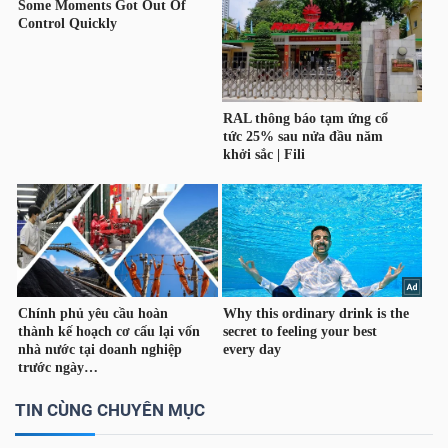
Bài
viết
của
tác
giả
(-)
Báo
cáo
phân
tích
(-)
TIN CÙNG CHUYÊN MỤC
Thuật