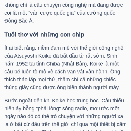
HÀNG
không chỉ là câu chuyện công nghệ mà đang được
HÓA
coi là một “ván cược quốc gia” của cường quốc
Đông Bắc Á.
Tuổi thơ với những con chip
KINH
TẾ
Ít ai biết rằng, niềm đam mê với thế giới công nghệ
của Atsuyoshi Koike đã bắt đầu từ rất sớm. Sinh
năm 1952 tại tỉnh Chiba (Nhật Bản), Koike là một
cậu bé luôn tò mò về cách vạn vật vận hành. Ông
THẾ
thích tháo lắp mọi thứ, thậm chí cả những chiếc
GIỚI
thùng giấy cũng được ông biến thành người máy.
Bước ngoặt đến khi Koike học trung học. Cậu thiếu
niên ấy bỗng "phải lòng" sóng radio, mơ ước một
ĐÔNG
ngày nào đó có thể trò chuyện với những người xa
DƯƠNG
lạ ở bất cứ đâu trên thế giới chỉ qua một thiết bị cầm