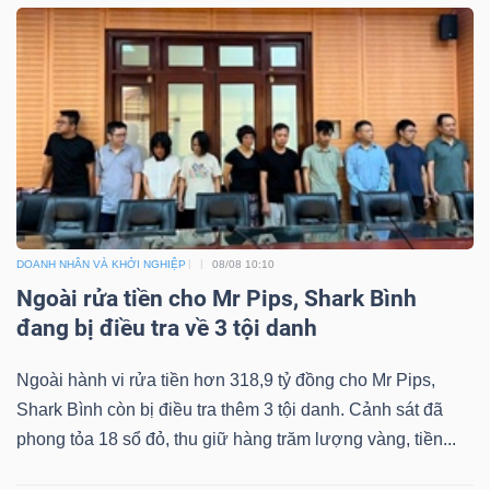
ngữ
(-)
Dịch
vụ
(-)
Đào
DOANH NHÂN VÀ KHỞI NGHIỆP
08/08 10:10
tạo
Ngoài rửa tiền cho Mr Pips, Shark Bình
đang bị điều tra về 3 tội danh
Ngoài hành vi rửa tiền hơn 318,9 tỷ đồng cho Mr Pips,
Shark Bình còn bị điều tra thêm 3 tội danh. Cảnh sát đã
Sách
phong tỏa 18 sổ đỏ, thu giữ hàng trăm lượng vàng, tiền...
tài
chính