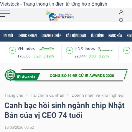
Vietstock - Trang thông tin điện tử tổng hợp
English
TIN MỚI
CHỨNG KHOÁN
DOANH NGHIỆP
BẤT ĐỘNG SẢN
TÀI CHÍNH
HÀNG HÓA
KIN
Tất cả
Tính năng
Ngành
Mã chứng khoán
Lãnh
VN-Index
HNX-Index
Tính
1768.06
3.28
0.19%
293.44
0.80
0.27%
năng
(-)
VIETSTOCK
Trang chủ
Tài chính cá nhân
Doanh nhân và khởi nghiệp
Canh bạc hồi sinh ngành chip Nhật
Bản của vị CEO 74 tuổi
CHỨNG
KHOÁN
19/05/2026 08:52