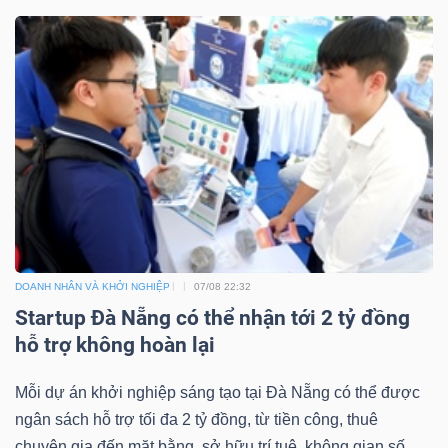
Công
cụ
đầu
tư
DOANH NHÂN VÀ KHỞI NGHIỆP
07/08 22:32
Startup Đà Nẵng có thể nhận tới 2 tỷ đồng
Truyền
hỗ trợ không hoàn lại
thông
tài
Mỗi dự án khởi nghiệp sáng tạo tại Đà Nẵng có thể được
chính
ngân sách hỗ trợ tối đa 2 tỷ đồng, từ tiền công, thuê
chuyên gia đến mặt bằng, sở hữu trí tuệ, không gian số...