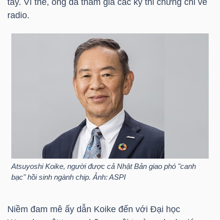
tay. Vì thế, ông đã tham gia các kỳ thi chứng chỉ về
radio.
TÀI
CHÍNH
CÁ
NHÂN
PHÂN
TÍCH
VIETSTOCKFINANCE
Atsuyoshi Koike, người được cả Nhật Bản giao phó "canh
bạc" hồi sinh ngành chip. Ảnh: ASPI
VĨ
Niềm đam mê ấy dẫn Koike đến với Đại học
MÔ