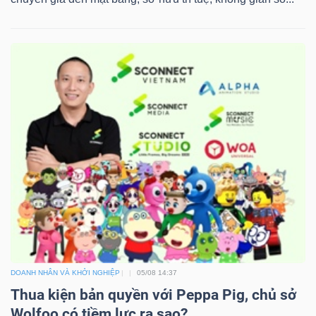
Dữ
liệu
tài
chính
DOANH NHÂN VÀ KHỞI NGHIỆP
05/08 14:37
Thua kiện bản quyền với Peppa Pig, chủ sở
Wolfoo có tiềm lực ra sao?