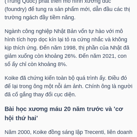
(Trung Quốc) phát triển mô hình xưởng đúc
LIỆU
(foundry) để tung ra sản phẩm mới, dẫn đầu các thị
trường ngách đầy tiềm năng.
Ngành
(-)
Ngành công nghiệp Nhật Bản vốn tự hào với mô
hình tích hợp dọc kín lại tỏ ra cứng nhắc và không
VS-
kịp thích ứng. Đến năm 1998, thị phần của Nhật đã
SECTOR
giảm xuống còn khoảng 26%. Đến năm 2021, con
số ấy chỉ còn khoảng 8%.
Koike đã chứng kiến toàn bộ quá trình ấy. Điều đó
để lại trong ông một nỗi ám ảnh. Chính ông là người
đã cố gắng thay đổi cục diện.
NĂNG
LƯỢNG
Bài học xương máu 20 năm trước và 'cơ
hội thứ hai'
Năm 2000, Koike đồng sáng lập Trecenti, liên doanh