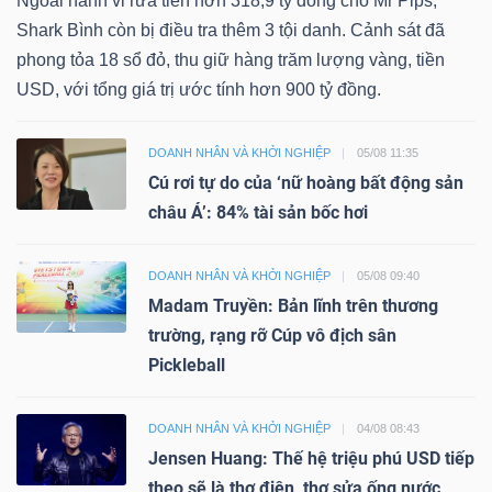
Ngoài hành vi rửa tiền hơn 318,9 tỷ đồng cho Mr Pips,
Shark Bình còn bị điều tra thêm 3 tội danh. Cảnh sát đã
phong tỏa 18 sổ đỏ, thu giữ hàng trăm lượng vàng, tiền
USD, với tổng giá trị ước tính hơn 900 tỷ đồng.
DOANH NHÂN VÀ KHỞI NGHIỆP
05/08 11:35
Cú rơi tự do của ‘nữ hoàng bất động sản
châu Á’: 84% tài sản bốc hơi
DOANH NHÂN VÀ KHỞI NGHIỆP
05/08 09:40
Madam Truyền: Bản lĩnh trên thương
trường, rạng rỡ Cúp vô địch sân
Pickleball
DOANH NHÂN VÀ KHỞI NGHIỆP
04/08 08:43
Jensen Huang: Thế hệ triệu phú USD tiếp
theo sẽ là thợ điện, thợ sửa ống nước