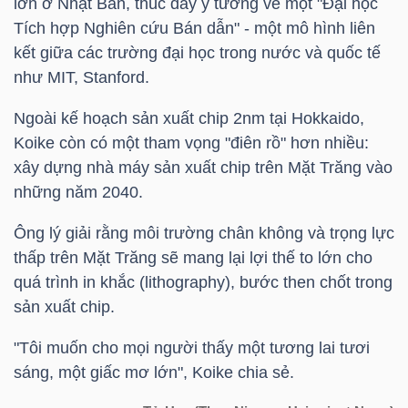
lớn ở Nhật Bản, thúc đẩy ý tưởng về một "Đại học
DỊCH
Tích hợp Nghiên cứu Bán dẫn" - một mô hình liên
VỤ
kết giữa các trường đại học trong nước và quốc tế
TRUYỀN
như MIT, Stanford.
THÔNG
Ngoài kế hoạch sản xuất chip 2nm tại Hokkaido,
Koike còn có một tham vọng "điên rồ" hơn nhiều:
xây dựng nhà máy sản xuất chip trên Mặt Trăng vào
những năm 2040.
TIỆN
ÍCH
Ông lý giải rằng môi trường chân không và trọng lực
thấp trên Mặt Trăng sẽ mang lại lợi thế to lớn cho
quá trình in khắc (lithography), bước then chốt trong
sản xuất chip.
BẤT
"Tôi muốn cho mọi người thấy một tương lai tươi
ĐỘNG
sáng, một giấc mơ lớn", Koike chia sẻ.
SẢN