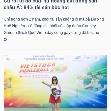
Cú rơi tự do của ‘nữ hoàng bất động sản
châu Á’: 84% tài sản bốc hơi
Chỉ trong hơn 2 năm, khối tài sản khổng lồ mà bà Dương
Huệ Nghiên - cổ đông chi phối của tập đoàn Country
Garden (Bích Quế Viên) dày công gây dựng đã bốc hơi
tới...