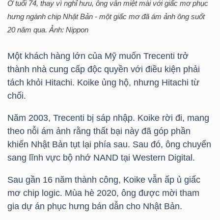
Ở tuổi 74, thay vì nghỉ hưu, ông vẫn miệt mài với giấc mơ phục
YẾU
hưng ngành chip Nhật Bản - một giấc mơ đã ám ảnh ông suốt
20 năm qua. Ảnh: Nippon
Một khách hàng lớn của Mỹ muốn Trecenti trở
TIÊU
thành nhà cung cấp độc quyền với điều kiện phải
DÙNG
tách khỏi Hitachi. Koike ủng hộ, nhưng Hitachi từ
THIẾT
chối.
YẾU
Năm 2003, Trecenti bị sáp nhập. Koike rời đi, mang
theo nỗi ám ảnh rằng thất bại này đã góp phần
khiến Nhật Bản tụt lại phía sau. Sau đó, ông chuyển
sang lĩnh vực bộ nhớ NAND tại Western Digital.
CHĂM
Sau gần 16 năm thành công, Koike vẫn ấp ủ giấc
SÓC
mơ chip logic. Mùa hè 2020, ông được mời tham
SỨC
gia dự án phục hưng bán dẫn cho Nhật Bản.
KHỎE