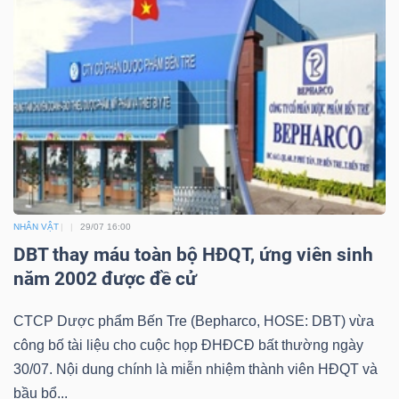
NHÂN VẬT
29/07 16:00
DBT thay máu toàn bộ HĐQT, ứng viên sinh
năm 2002 được đề cử
CTCP Dược phẩm Bến Tre (Bepharco, HOSE: DBT) vừa
công bố tài liệu cho cuộc họp ĐHĐCĐ bất thường ngày
30/07. Nội dung chính là miễn nhiệm thành viên HĐQT và
bầu bổ...