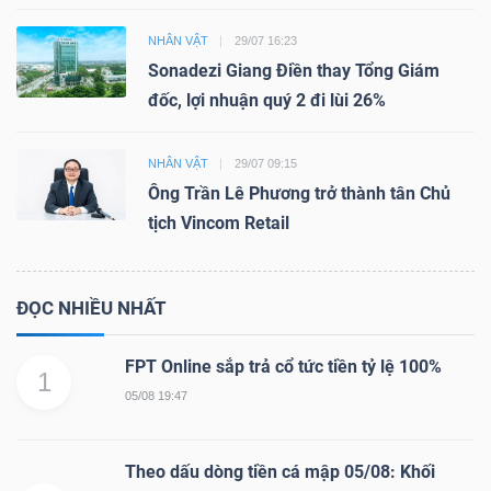
NHÂN VẬT
29/07 16:23
Sonadezi Giang Điền thay Tổng Giám
đốc, lợi nhuận quý 2 đi lùi 26%
NHÂN VẬT
29/07 09:15
Ông Trần Lê Phương trở thành tân Chủ
tịch Vincom Retail
ĐỌC NHIỀU NHẤT
FPT Online sắp trả cổ tức tiền tỷ lệ 100%
1
05/08 19:47
Theo dấu dòng tiền cá mập 05/08: Khối