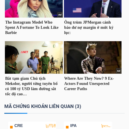
NGUYÊN
VẬT
LIỆU
CÔNG
NGHIỆP
TIÊU
MÃ CHỨNG KHOÁN LIÊN QUAN (3)
DÙNG
KHÔNG
THIẾT
CRE
IPA