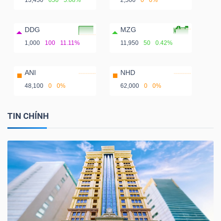
13,450
650
5.08%
2,500
0
0%
DDG
MZG
1,000
100
11.11%
11,950
50
0.42%
ANI
NHD
48,100
0
0%
62,000
0
0%
TIN CHÍNH