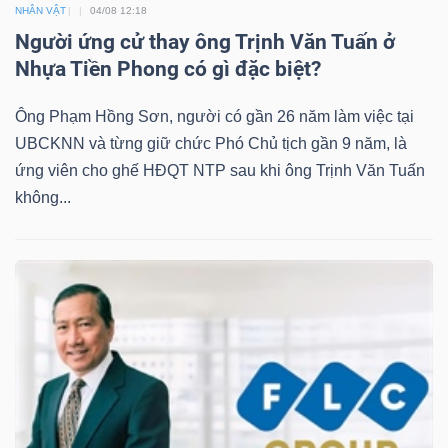
ngữ
NHÂN VẬT
04/08 12:18
(-)
Người ứng cử thay ông Trịnh Văn Tuấn ở
Nhựa Tiền Phong có gì đặc biệt?
Dịch
Ông Phạm Hồng Sơn, người có gần 26 năm làm việc tại
vụ
UBCKNN và từng giữ chức Phó Chủ tịch gần 9 năm, là
(-)
ứng viên cho ghế HĐQT NTP sau khi ông Trịnh Văn Tuấn
không...
Đào
tạo
Sách
tài
chính