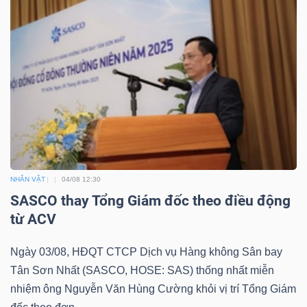
Mã
chứng
khoán
(-)
Tất cả
Cổ phiếu
Chỉ số
Chứng chỉ quỹ
Chứng 
Lãnh
đạo
(-)
NHÂN VẬT
04/08 12:30
SASCO thay Tổng Giám đốc theo điều động
Tất cả
Người nội bộ
Người liên quan
Cổ đông lớn
từ ACV
Tin
Ngày 03/08, HĐQT CTCP Dịch vụ Hàng không Sân bay
tức
Tân Sơn Nhất (SASCO, HOSE: SAS) thống nhất miễn
(-)
nhiệm ông Nguyễn Văn Hùng Cường khỏi vị trí Tổng Giám