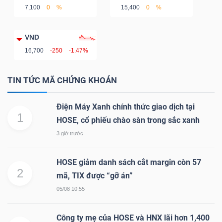
YẾU
7,100
0
%
15,400
0
%
VND
16,700
-250
-1.47%
TIÊU
DÙNG
TIN TỨC MÃ CHỨNG KHOÁN
THIẾT
Điện Máy Xanh chính thức giao dịch tại
YẾU
1
HOSE, cổ phiếu chào sàn trong sắc xanh
3 giờ trước
HOSE giảm danh sách cắt margin còn 57
CHĂM
2
mã, TIX được “gỡ án”
SÓC
05/08 10:55
SỨC
KHỎE
Công ty mẹ của HOSE và HNX lãi hơn 1,400