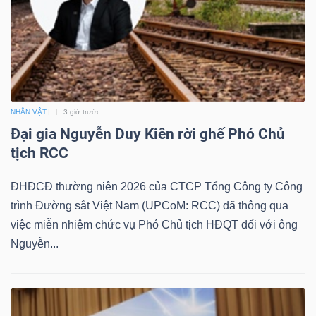
DỊCH
VỤ
TRUYỀN
THÔNG
NHÂN VẬT
3 giờ trước
Đại gia Nguyễn Duy Kiên rời ghế Phó Chủ
TIỆN
tịch RCC
ÍCH
ĐHĐCĐ thường niên 2026 của CTCP Tổng Công ty Công
trình Đường sắt Việt Nam (UPCoM: RCC) đã thông qua
việc miễn nhiệm chức vụ Phó Chủ tịch HĐQT đối với ông
Nguyễn...
BẤT
ĐỘNG
SẢN