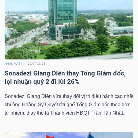
Dữ
liệu
tài
chính
NHÂN VẬT
29/07 16:23
Sonadezi Giang Điền thay Tổng Giám đốc,
lợi nhuận quý 2 đi lùi 26%
Sonadezi Giang Điền vừa thay đổi vị trí điều hành cao nhất
khi ông Hoàng Sỹ Quyết rời ghế Tổng Giám đốc theo đơn
từ nhiệm, thay thế là Thành viên HĐQT Trần Tấn Nhật...