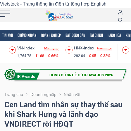
Vietstock - Trang thông tin điện tử tổng hợp
English
TIN MỚI
CHỨNG KHOÁN
DOANH NGHIỆP
BẤT ĐỘNG SẢN
TÀI CHÍNH
HÀNG HÓA
KIN
Tất cả
Tính năng
Ngành
Mã chứng khoán
Lãnh
VN-Index
HNX-Index
Tính
1,764.78
-11.68
-0.66%
292.64
-0.95
-0.32%
năng
(-)
VIETSTOCK
Trang chủ
Doanh nghiệp
Nhân vật
Cen Land tìm nhân sự thay thế sau
khi Shark Hưng và lãnh đạo
CHỨNG
VNDIRECT rời HĐQT
KHOÁN