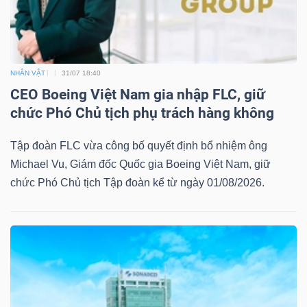
NHÂN VẬT
31/07 18:40
Công
CEO Boeing Việt Nam gia nhập FLC, giữ
cụ
chức Phó Chủ tịch phụ trách hàng không
đầu
tư
Tập đoàn FLC vừa công bố quyết định bổ nhiệm ông
Michael Vu, Giám đốc Quốc gia Boeing Việt Nam, giữ
chức Phó Chủ tịch Tập đoàn kể từ ngày 01/08/2026.
Truyền
thông
tài
chính