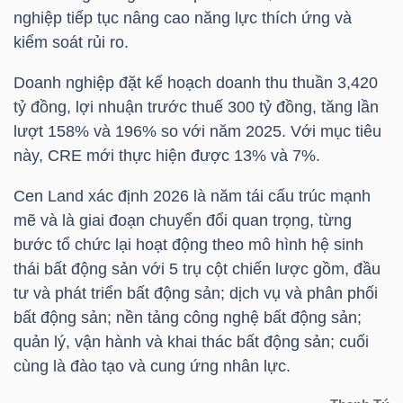
nghiệp tiếp tục nâng cao năng lực thích ứng và
kiểm soát rủi ro.
TRÁI
Doanh nghiệp đặt kế hoạch doanh thu thuần 3,420
PHIẾU
tỷ đồng, lợi nhuận trước thuế 300 tỷ đồng, tăng lần
lượt 158% và 196% so với năm 2025. Với mục tiêu
này,
CRE
mới thực hiện được 13% và 7%.
CÔNG
Cen Land xác định 2026 là năm tái cấu trúc mạnh
CỤ
mẽ và là giai đoạn chuyển đổi quan trọng, từng
ĐẦU
bước tổ chức lại hoạt động theo mô hình hệ sinh
TƯ
thái bất động sản với 5 trụ cột chiến lược gồm, đầu
tư và phát triển bất động sản; dịch vụ và phân phối
bất động sản; nền tảng công nghệ bất động sản;
TRUY
quản lý, vận hành và khai thác bất động sản; cuối
cùng là đào tạo và cung ứng nhân lực.
XUẤT
DỮ