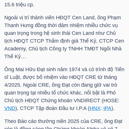
15.6 triệu cp.
TÀI
Ngoài vị trí thành viên HĐQT Cen Land, ông
Phạm
CHÍNH
Thanh Hưng
đồng thời đảm nhiệm nhiều chức vụ
CÁ
quan trọng trong hệ sinh thái Cen Land như Chủ
NHÂN
tịch HĐQT CTCP Thẩm định giá Thế Kỷ, CTCP Cen
Academy, Chủ tịch Công ty TNHH TMĐT Ngôi Nhà
Thế Kỷ…
PHÂN
Ông
Mai Hữu Đạt
sinh năm 1974 và có trình độ Tiến
TÍCH
sĩ Luật, được bổ nhiệm vào HĐQT
CRE
từ tháng
VIETSTOCKFINANCE
4/2025. Ngoài
CRE
, ông Đạt còn đang giữ vai trò
quan trọng tại nhiều tổ chức khác, nổi bật là Phó
Chủ tịch HĐQT Chứng khoán VNDIRECT (
HOSE
:
VND
), CTCP Tập đoàn Đầu tư I.P.A (
HNX
:
IPA
).
VĨ
Theo Báo cáo thường niên 2025 của
CRE
, ông Đạt
MÔ