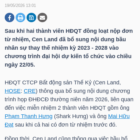
19/05/2026 13:01
DOANH
NGHIỆP
Sau khi hai thành viên HĐQT đồng loạt nộp đơn
từ nhiệm, Cen Land đã bổ sung nội dung bầu
nhân sự thay thế nhiệm kỳ 2023 - 2028 vào
chương trình đại hội dự kiến tổ chức vào chiều
BẤT
ngày 22/05.
ĐỘNG
SẢN
HĐQT CTCP Bất động sản Thế Kỷ (Cen Land,
HOSE
:
CRE
) thông qua bổ sung nội dung chương
trình họp ĐHĐCĐ thường niên năm 2026, liên quan
TÀI
đến việc miễn nhiệm 2 thành viên HĐQT gồm ông
CHÍNH
Phạm Thanh Hưng
(Shark Hưng) và ông
Mai Hữu
Đạt
sau khi cả hai có đơn từ nhiệm trước đó.
Đồng thời, Cen Land cũng thông qua việc bầu bổ