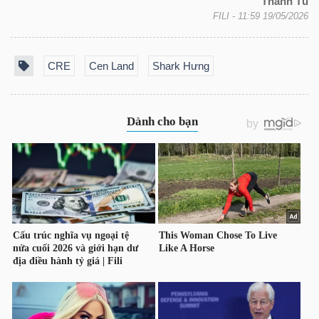
Thanh Tú
LIỆU
FILI
- 11:59 19/05/2026
Ngành
CRE
Cen Land
Shark Hưng
(-)
VS-
SECTOR
NĂNG
LƯỢNG