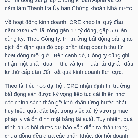
còn là đồng sáng lập Chứng khoán Alpha và có 7
năm làm Thanh tra Ủy ban Chứng khoán Nhà nước.
Về hoạt động kinh doanh,
CRE
khép lại quý đầu
NGÀNH
năm 2026 với lãi ròng gần 17 tỷ đồng, gấp 5.6 lần
cùng kỳ. Theo Công ty, thị trường bất động sản giao
dịch ổn định qua đó góp phần tăng doanh thu từ
DOANH
hoạt động môi giới. Bên cạnh đó, Công ty cũng ghi
NGHIỆP
nhận một phần doanh thu và lợi nhuận từ dự án đầu
tư thứ cấp dẫn đến kết quả kinh doanh tích cực.
Theo tài liệu họp đại hội,
CRE
nhận định thị trường
CỔ
bất động sản được kỳ vọng tiếp tục cải thiện nhờ
PHIẾU
các chính sách tháo gỡ khó khăn từng bước phát
huy hiệu quả, đặc biệt trong việc xử lý vướng mắc
pháp lý và ổn định mặt bằng lãi suất. Tuy nhiên, quá
PHÁI
trình phục hồi được dự báo vẫn diễn ra thận trọng,
SINH
chưa đồng đều giữa các phân khúc, đòi hỏi doanh