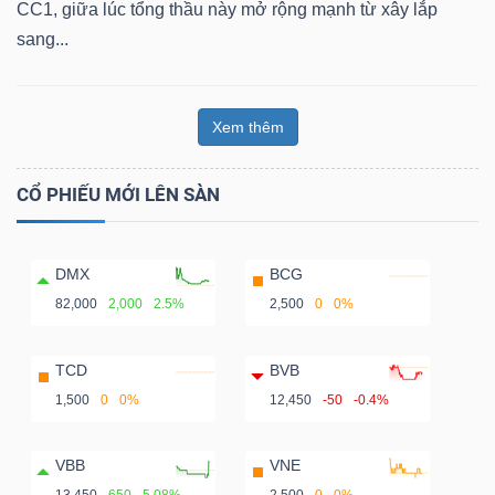
CC1, giữa lúc tổng thầu này mở rộng mạnh từ xây lắp
sang...
Xem thêm
CỔ PHIẾU MỚI LÊN SÀN
DMX
BCG
82,000
2,000
2.5%
2,500
0
0%
TCD
BVB
1,500
0
0%
12,450
-50
-0.4%
VBB
VNE