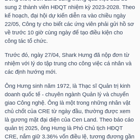
HÀNG
sung 2 thành viên HĐQT nhiệm kỳ 2023-2028. Theo
HÓA
kế hoạch, đại hội dự kiến diễn ra vào chiều ngày
22/05, Công ty cho biết các ứng viên phải gửi hồ sơ
về trước 10 giờ cùng ngày để tạo điều kiện cho
công tác tổ chức.
KINH
TẾ
Trước đó, ngày 27/04, Shark Hưng đã nộp đơn từ
nhiệm với lý do tập trung cho công việc cá nhân và
các định hướng mới.
THẾ
Ông Hưng sinh năm 1972, là Thạc sĩ Quản trị kinh
GIỚI
doanh quốc tế - chuyên ngành Quản lý và chuyển
giao Công nghệ. Ông là một trong những nhân vật
chủ chốt của
CRE
từ ngày đầu, thường được xem
ĐÔNG
là gương mặt đại diện của Cen Land. Theo báo cáo
DƯƠNG
quản trị 2025, ông Hưng là Phó Chủ tịch HĐQT
CRE
, nắm giữ 3.36% vốn điều lệ, tương đương gần