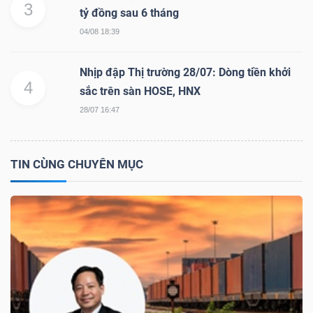
3
tỷ đồng sau 6 tháng
04/08 18:39
TÀI
Nhịp đập Thị trường 28/07: Dòng tiền khởi
4
CHÍNH
sắc trên sàn HOSE, HNX
28/07 16:47
TIN CÙNG CHUYÊN MỤC
CÔNG
NGHỆ
THÔNG
TIN