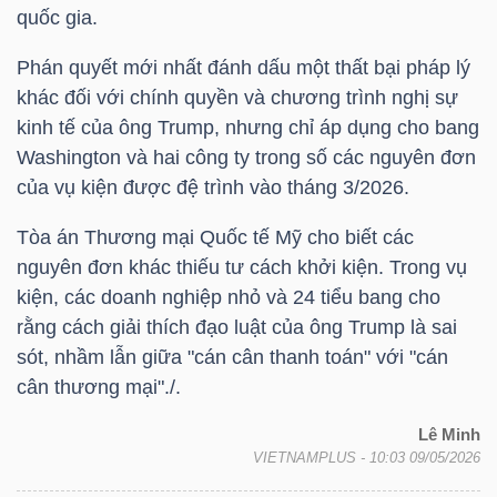
quốc gia.
Phán quyết mới nhất đánh dấu một thất bại pháp lý
NGÀNH
khác đối với chính quyền và chương trình nghị sự
kinh tế của ông Trump, nhưng chỉ áp dụng cho bang
Washington và hai công ty trong số các nguyên đơn
DOANH
của vụ kiện được đệ trình vào tháng 3/2026.
NGHIỆP
Tòa án Thương mại Quốc tế Mỹ cho biết các
nguyên đơn khác thiếu tư cách khởi kiện. Trong vụ
kiện, các doanh nghiệp nhỏ và 24 tiểu bang cho
CỔ
rằng cách giải thích đạo luật của ông Trump là sai
PHIẾU
sót, nhầm lẫn giữa "cán cân thanh toán" với "cán
cân thương mại"./.
Lê Minh
PHÁI
VIETNAMPLUS
- 10:03 09/05/2026
SINH