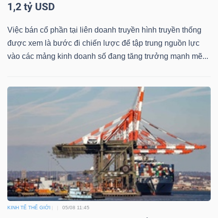
DỊCH
1,2 tỷ USD
VỤ
TRUYỀN
Việc bán cổ phần tại liên doanh truyền hình truyền thống
THÔNG
được xem là bước đi chiến lược để tập trung nguồn lực
vào các mảng kinh doanh số đang tăng trưởng mạnh mẽ...
TIỆN
ÍCH
BẤT
ĐỘNG
SẢN
KINH TẾ THẾ GIỚI
05/08 11:45