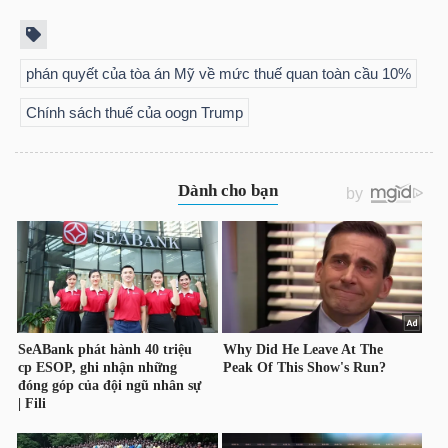
phán quyết của tòa án Mỹ về mức thuế quan toàn cầu 10%
TRÁI
PHIẾU
Chính sách thuế của oogn Trump
CÔNG
CỤ
ĐẦU
TƯ
TRUY
XUẤT
DỮ