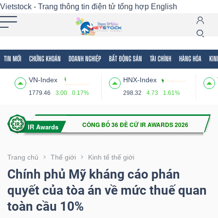
Vietstock - Trang thông tin điện tử tổng hợp
English
TIN MỚI
CHỨNG KHOÁN
DOANH NGHIỆP
BẤT ĐỘNG SẢN
TÀI CHÍNH
HÀNG HÓA
KIN
Tất cả
Tính năng
Ngành
Mã chứng khoán
Lãnh
VN-Index
HNX-Index
Tính
1779.46
3.00
0.17%
298.32
4.73
1.61%
năng
(-)
VIETSTOCK
Trang chủ
Thế giới
Kinh tế thế giới
Chính phủ Mỹ kháng cáo phán
quyết của tòa án về mức thuế quan
CHỨNG
toàn cầu 10%
KHOÁN