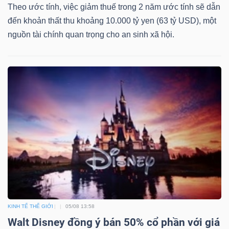
Theo ước tính, việc giảm thuế trong 2 năm ước tính sẽ dẫn
đến khoản thất thu khoảng 10.000 tỷ yen (63 tỷ USD), một
nguồn tài chính quan trọng cho an sinh xã hội.
TÀI
CHÍNH
CÔNG
NGHỆ
THÔNG
TIN
KINH TẾ THẾ GIỚI
05/08 13:58
Walt Disney đồng ý bán 50% cổ phần với giá