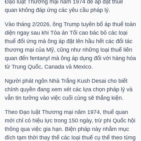
Đạo luật Thương mại năm 1974 để áp đặt thuế
quan không đáp ứng các yêu cầu pháp lý.
TÀI
Vào tháng 2/2026, ông Trump tuyên bố áp thuế toàn
CHÍNH
diện ngay sau khi Tòa án Tối cao bác bỏ các loại
CÁ
thuế đối ứng mà ông áp đặt lên hầu hết các đối tác
NHÂN
thương mại của Mỹ, cũng như những loại thuế liên
quan đến fentanyl mà ông áp dụng đối với hàng hóa
từ Trung Quốc, Canada và Mexico.
PHÂN
TÍCH
Người phát ngôn Nhà Trắng Kush Desai cho biết
chính quyền đang xem xét các lựa chọn pháp lý và
VIETSTOCKFINANCE
vẫn tin tưởng vào việc cuối cùng sẽ thắng kiện.
Theo Đạo luật Thương mại năm 1974, thuế quan
mới chỉ có hiệu lực trong 150 ngày, trừ phi Quốc hội
VĨ
thông qua việc gia hạn. Biện pháp này nhằm mục
MÔ
đích tạm thời thay thế các loại thuế cụ thể theo từng