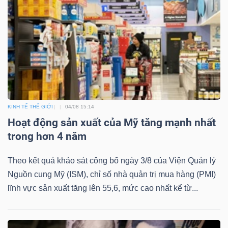
Dữ
liệu
tài
chính
KINH TẾ THẾ GIỚI
04/08 15:14
Hoạt động sản xuất của Mỹ tăng mạnh nhất
trong hơn 4 năm
Theo kết quả khảo sát công bố ngày 3/8 của Viện Quản lý
Nguồn cung Mỹ (ISM), chỉ số nhà quản trị mua hàng (PMI)
lĩnh vực sản xuất tăng lên 55,6, mức cao nhất kể từ...