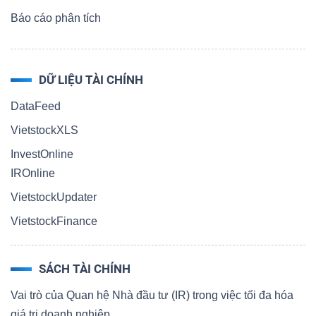
Báo cáo phân tích
DỮ LIỆU TÀI CHÍNH
DataFeed
VietstockXLS
InvestOnline
IROnline
VietstockUpdater
VietstockFinance
SÁCH TÀI CHÍNH
Vai trò của Quan hệ Nhà đầu tư (IR) trong việc tối đa hóa
giá trị doanh nghiệp