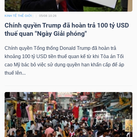
ngữ
(-)
KINH TẾ THẾ GIỚI
05/08 10:26
Chính quyền Trump đã hoàn trả 100 tỷ USD
Dịch
thuế quan "Ngày Giải phóng"
vụ
(-)
Chính quyền Tổng thống Donald Trump đã hoàn trả
khoảng 100 tỷ USD tiền thuế quan kể từ khi Tòa án Tối
cao Mỹ bác bỏ việc sử dụng quyền hạn khẩn cấp để áp
Đào
thuế lên...
tạo
Sách
tài
chính