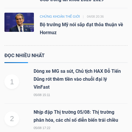
CHỨNG KHOÁN THẾ GIỚI
04/08 20:36
Bộ trưởng Mỹ nói sắp đạt thỏa thuận về
Hormuz
ĐỌC NHIỀU NHẤT
Dòng xe MG sa sút, Chủ tịch HAX Đỗ Tiến
Dũng rót thêm tiền vào chuỗi đại lý
1
VinFast
05/08 15:11
Nhịp đập Thị trường 05/08: Thị trường
2
phân hóa, các chỉ số diễn biến trái chiều
05/08 17:22