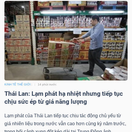
NGUYÊN
VẬT
LIỆU
CÔNG
NGHIỆP
KINH TẾ THẾ GIỚI
14 phút trước
Thái Lan: Lạm phát hạ nhiệt nhưng tiếp tục
chịu sức ép từ giá năng lượng
TIÊU
DÙNG
Lạm phát của Thái Lan tiếp tục chịu tác động chủ yếu từ
KHÔNG
giá nhiên liệu trong nước vẫn cao hơn cùng kỳ năm trước,
THIẾT
trong bối cảnh xung đột kéo dài tại Trung Đông ảnh...