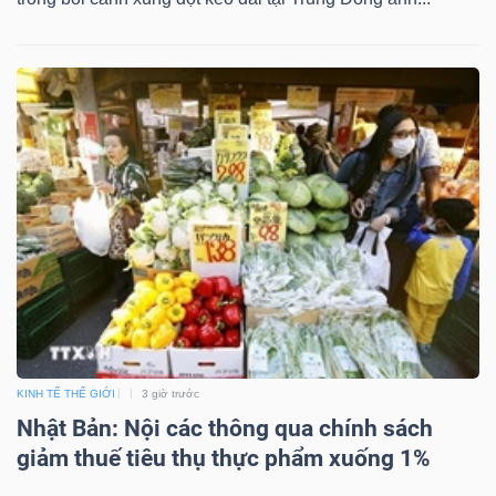
YẾU
TIÊU
DÙNG
THIẾT
YẾU
CHĂM
KINH TẾ THẾ GIỚI
3 giờ trước
SÓC
Nhật Bản: Nội các thông qua chính sách
SỨC
giảm thuế tiêu thụ thực phẩm xuống 1%
KHỎE