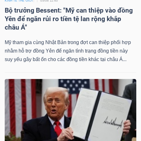
KINH TẾ THẾ GIỚI
05/08 11:40
Bộ trưởng Bessent: "Mỹ can thiệp vào đồng
Bài
Yên để ngăn rủi ro tiền tệ lan rộng khắp
viết
châu Á"
của
tác
Mỹ tham gia cùng Nhật Bản trong đợt can thiệp phối hợp
giả
nhằm hỗ trợ đồng Yên để ngăn tình trạng đồng tiền này
(-)
suy yếu gây bất ổn cho các đồng tiền khác tại châu Á...
Báo
cáo
phân
tích
(-)
Thuật