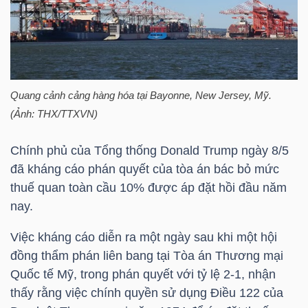
HÀNG
HÓA
KINH
Quang cảnh cảng hàng hóa tại Bayonne, New Jersey, Mỹ.
TẾ
(Ảnh: THX/TTXVN)
Chính phủ của Tổng thống Donald Trump ngày 8/5
đã kháng cáo phán quyết của tòa án bác bỏ mức
THẾ
thuế quan toàn cầu 10% được áp đặt hồi đầu năm
GIỚI
nay.
Việc kháng cáo diễn ra một ngày sau khi một hội
đồng thẩm phán liên bang tại Tòa án Thương mại
ĐÔNG
Quốc tế Mỹ, trong phán quyết với tỷ lệ 2-1, nhận
DƯƠNG
thấy rằng việc chính quyền sử dụng Điều 122 của