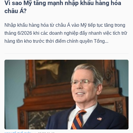
Vì sao Mỹ tăng mạnh nhập khẩu hàng hóa
Mã
châu Á?
chứng
khoán
Nhập khẩu hàng hóa từ châu Á vào Mỹ tiếp tục tăng trong
(-)
tháng 6/2026 khi các doanh nghiệp đẩy nhanh việc tích trữ
hàng tồn kho trước thời điểm chính quyền Tổng...
Tất cả
Cổ phiếu
Chỉ số
Chứng chỉ quỹ
Chứng 
Lãnh
đạo
(-)
Tất cả
Người nội bộ
Người liên quan
Cổ đông lớn
Tin
tức
(-)