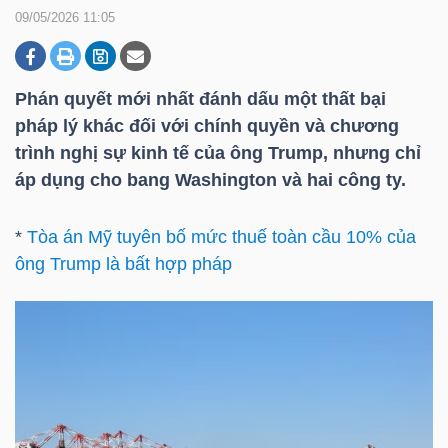
09/05/2026 11:05
DOANH
NGHIỆP
Phán quyết mới nhất đánh dấu một thất bại
pháp lý khác đối với chính quyền và chương
trình nghị sự kinh tế của ông Trump, nhưng chỉ
áp dụng cho bang Washington và hai công ty.
BẤT
ĐỘNG
*
Tòa án Mỹ tuyên bố mức thuế toàn cầu 10% của
SẢN
ông Trump là bất hợp pháp
TÀI
CHÍNH