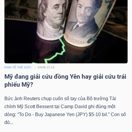
KINH TẾ THẾ GIỚI
04/08 12:14
Mỹ đang giải cứu đồng Yên hay giải cứu trái
phiếu Mỹ?
Bức ảnh Reuters chụp cuốn sổ tay của Bộ trưởng Tài
chính Mỹ Scott Bessent tại Camp David ghi đúng một
dòng: “To Do - Buy Japanese Yen (JPY) $5-10 bil.” Con số
đó...