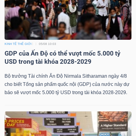
Công
KINH TẾ THẾ GIỚI
05/08 10:03
cụ
GDP của Ấn Độ có thể vượt mốc 5.000 tỷ
đầu
USD trong tài khóa 2028-2029
tư
Bộ trưởng Tài chính Ấn Độ Nirmala Sitharaman ngày 4/8
cho biết Tổng sản phẩm quốc nội (GDP) của nước này dự
báo sẽ vượt mốc 5.000 tỷ USD trong tài khóa 2028-2029.
Truyền
thông
tài
chính