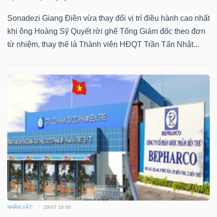
Sonadezi Giang Điền vừa thay đổi vị trí điều hành cao nhất
khi ông Hoàng Sỹ Quyết rời ghế Tổng Giám đốc theo đơn
từ nhiệm, thay thế là Thành viên HĐQT Trần Tấn Nhật...
Dữ
liệu
tài
chính
NHÂN VẬT
29/07 16:00