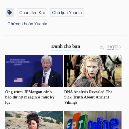
LIỆU
Chao Jen Kai
Chủ tịch Yuanta
Ngành
Chứng khoán Yuanta
(-)
VS-
SECTOR
NĂNG
LƯỢNG