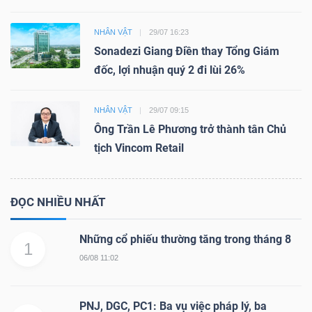
NHÂN VẬT
29/07 16:23
Sonadezi Giang Điền thay Tổng Giám
đốc, lợi nhuận quý 2 đi lùi 26%
NHÂN VẬT
29/07 09:15
Ông Trần Lê Phương trở thành tân Chủ
tịch Vincom Retail
ĐỌC NHIỀU NHẤT
Những cổ phiếu thường tăng trong tháng 8
1
06/08 11:02
PNJ, DGC, PC1: Ba vụ việc pháp lý, ba