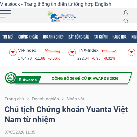
Vietstock - Trang thông tin điện tử tổng hợp
English
TIN MỚI
CHỨNG KHOÁN
DOANH NGHIỆP
BẤT ĐỘNG SẢN
TÀI CHÍNH
HÀNG HÓA
KIN
Tất cả
Tính năng
Ngành
Mã chứng khoán
Lãnh
VN-Index
HNX-Index
Tính
1764.78
-11.68
-0.66%
292.64
-0.95
-0.32%
năng
(-)
VIETSTOCK
Trang chủ
Doanh nghiệp
Nhân vật
Chủ tịch Chứng khoán Yuanta Việt
Nam từ nhiệm
CHỨNG
KHOÁN
07/05/2026 11:35