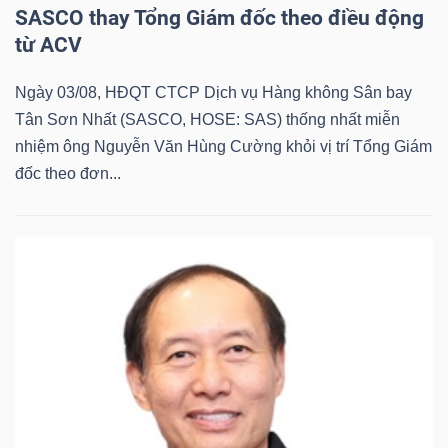
SASCO thay Tổng Giám đốc theo điều động
Mã
từ ACV
chứng
khoán
Ngày 03/08, HĐQT CTCP Dịch vụ Hàng không Sân bay
(-)
Tân Sơn Nhất (SASCO, HOSE: SAS) thống nhất miễn
nhiệm ông Nguyễn Văn Hùng Cường khỏi vị trí Tổng Giám
Tất cả
Cổ phiếu
Chỉ số
Chứng chỉ quỹ
Chứng 
đốc theo đơn...
Lãnh
đạo
(-)
Tất cả
Người nội bộ
Người liên quan
Cổ đông lớn
Tin
tức
(-)