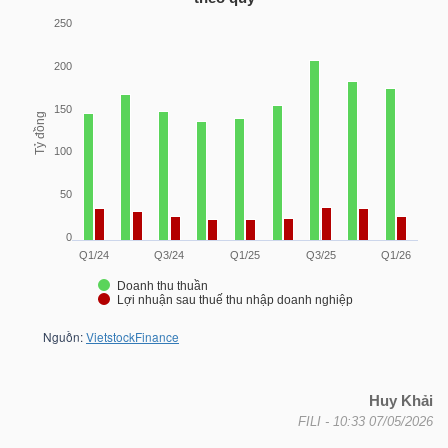
TRÁI
PHIẾU
CÔNG
CỤ
ĐẦU
TƯ
TRUY
Huy Khải
XUẤT
FILI
- 10:33 07/05/2026
DỮ