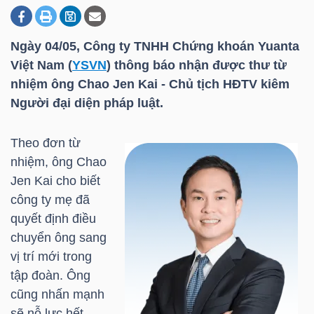
Ngày 04/05, Công ty TNHH Chứng khoán Yuanta
DOANH
Việt Nam (
YSVN
) thông báo nhận được thư từ
NGHIỆP
nhiệm ông Chao Jen Kai - Chủ tịch HĐTV kiêm
Người đại diện pháp luật.
BẤT
Theo đơn từ
ĐỘNG
nhiệm, ông Chao
SẢN
Jen Kai cho biết
công ty mẹ đã
quyết định điều
chuyển ông sang
TÀI
vị trí mới trong
CHÍNH
tập đoàn. Ông
cũng nhấn mạnh
sẽ nỗ lực hết