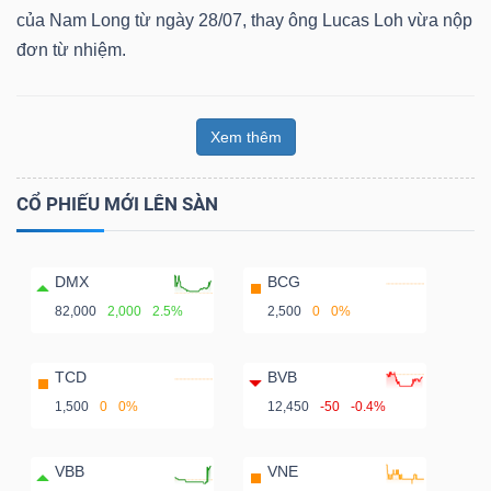
của Nam Long từ ngày 28/07, thay ông Lucas Loh vừa nộp
đơn từ nhiệm.
Xem thêm
CỔ PHIẾU MỚI LÊN SÀN
DMX
BCG
82,000
2,000
2.5%
2,500
0
0%
TCD
BVB
1,500
0
0%
12,450
-50
-0.4%
VBB
VNE