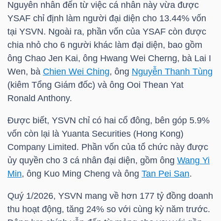
Nguyên nhân đến từ việc cá nhân này vừa được
YSAF chỉ định làm người đại diện cho 13.44% vốn
TÀI
tại
YSVN
. Ngoài ra, phần vốn của YSAF còn được
CHÍNH
chia nhỏ cho 6 người khác làm đại diện, bao gồm
CÁ
ông Chao Jen Kai, ông Hwang Wei Cherng, bà Lai I
NHÂN
Wen, bà
Chien Wei Ching
, ông
Nguyễn Thanh Tùng
(kiêm Tổng Giám đốc) và ông Ooi Thean Yat
Ronald Anthony.
PHÂN
Được biết,
YSVN
chỉ có hai cổ đông, bên góp 5.9%
TÍCH
vốn còn lại là Yuanta Securities (Hong Kong)
VIETSTOCKFINANCE
Company Limited. Phần vốn của tổ chức này được
ủy quyền cho 3 cá nhân đại diện, gồm ông
Wang Yi
Min
, ông Kuo Ming Cheng và ông
Tan Pei San
.
Quý 1/2026,
YSVN
mang về hơn 177 tỷ đồng doanh
VĨ
thu hoạt động, tăng 24% so với cùng kỳ năm trước.
MÔ