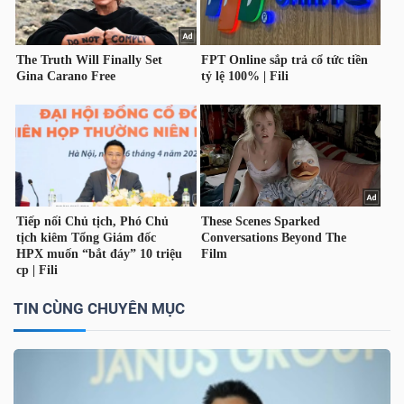
NGUYÊN
VẬT
LIỆU
CÔNG
NGHIỆP
TIN CÙNG CHUYÊN MỤC
TIÊU
DÙNG
KHÔNG
THIẾT