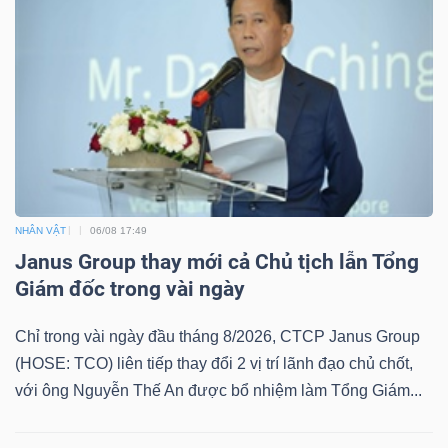
YẾU
TIÊU
DÙNG
THIẾT
YẾU
NHÂN VẬT
06/08 17:49
Janus Group thay mới cả Chủ tịch lẫn Tổng
Giám đốc trong vài ngày
Chỉ trong vài ngày đầu tháng 8/2026, CTCP Janus Group
CHĂM
(HOSE: TCO) liên tiếp thay đổi 2 vị trí lãnh đạo chủ chốt,
SÓC
với ông Nguyễn Thế An được bổ nhiệm làm Tổng Giám...
SỨC
KHỎE