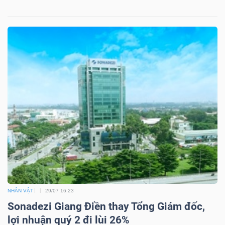
Công
cụ
đầu
tư
Truyền
thông
NHÂN VẬT
29/07 16:23
tài
Sonadezi Giang Điền thay Tổng Giám đốc,
chính
lợi nhuận quý 2 đi lùi 26%