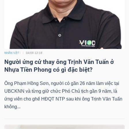
Bài
viết
của
tác
giả
(-)
NHÂN VẬT
04/08 12:18
Người ứng cử thay ông Trịnh Văn Tuấn ở
Nhựa Tiền Phong có gì đặc biệt?
Báo
cáo
Ông Phạm Hồng Sơn, người có gần 26 năm làm việc tại
phân
UBCKNN và từng giữ chức Phó Chủ tịch gần 9 năm, là
tích
ứng viên cho ghế HĐQT NTP sau khi ông Trịnh Văn Tuấn
(-)
không...
Thuật