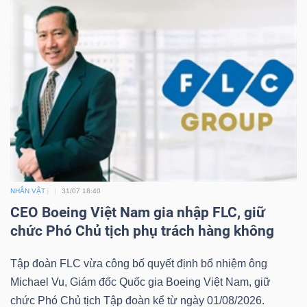
ngữ
(-)
Dịch
vụ
(-)
Đào
tạo
NHÂN VẬT
31/07 18:40
CEO Boeing Việt Nam gia nhập FLC, giữ
chức Phó Chủ tịch phụ trách hàng không
Tập đoàn FLC vừa công bố quyết định bổ nhiệm ông
Sách
Michael Vu, Giám đốc Quốc gia Boeing Việt Nam, giữ
tài
chức Phó Chủ tịch Tập đoàn kể từ ngày 01/08/2026.
chính