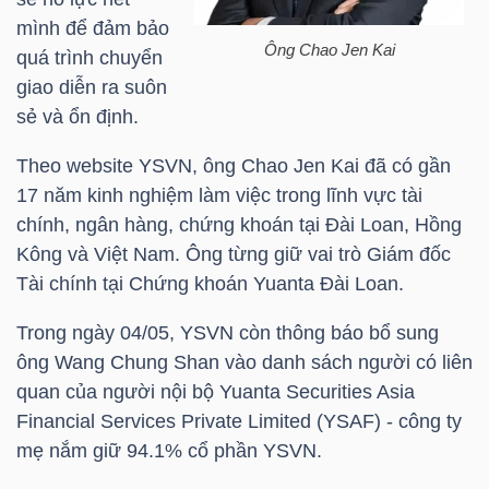
HÀNG
mình để đảm bảo
HÓA
Ông Chao Jen Kai
quá trình chuyển
giao diễn ra suôn
sẻ và ổn định.
KINH
Theo website
YSVN
, ông Chao Jen Kai đã có gần
TẾ
17 năm kinh nghiệm làm việc trong lĩnh vực tài
chính, ngân hàng, chứng khoán tại Đài Loan, Hồng
Kông và Việt Nam. Ông từng giữ vai trò Giám đốc
THẾ
Tài chính tại Chứng khoán Yuanta Đài Loan.
GIỚI
Trong ngày 04/05,
YSVN
còn thông báo bổ sung
ông Wang Chung Shan vào danh sách người có liên
quan của người nội bộ Yuanta Securities Asia
ĐÔNG
Financial Services Private Limited (YSAF) - công ty
DƯƠNG
mẹ nắm giữ 94.1% cổ phần
YSVN
.