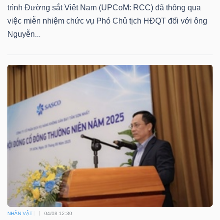
DỊCH
trình Đường sắt Việt Nam (UPCoM: RCC) đã thông qua
VỤ
việc miễn nhiệm chức vụ Phó Chủ tịch HĐQT đối với ông
TRUYỀN
Nguyễn...
THÔNG
TIỆN
ÍCH
BẤT
ĐỘNG
SẢN
NHÂN VẬT
04/08 12:30