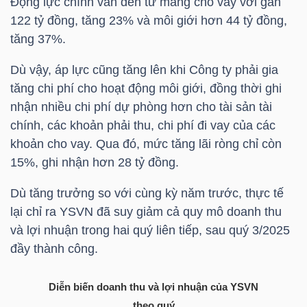
Động lực chính vẫn đến từ mảng cho vay với gần
122 tỷ đồng, tăng 23% và môi giới hơn 44 tỷ đồng,
tăng 37%.
NGÀNH
Dù vậy, áp lực cũng tăng lên khi Công ty phải gia
tăng chi phí cho hoạt động môi giới, đồng thời ghi
nhận nhiều chi phí dự phòng hơn cho tài sản tài
DOANH
chính, các khoản phải thu, chi phí đi vay của các
NGHIỆP
khoản cho vay. Qua đó, mức tăng lãi ròng chỉ còn
15%, ghi nhận hơn 28 tỷ đồng.
Dù tăng trưởng so với cùng kỳ năm trước, thực tế
CỔ
lại chỉ ra
YSVN
đã suy giảm cả quy mô doanh thu
PHIẾU
và lợi nhuận trong hai quý liên tiếp, sau quý 3/2025
đầy thành công.
PHÁI
Diễn biến doanh thu và lợi nhuận của
YSVN
SINH
theo quý