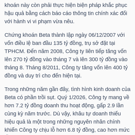
HÀNG
khoán này còn phải thực hiện biện pháp khắc phục
HÓA
hậu quả bằng cách báo cáo thông tin chính xác đối
với hành vi vi phạm vừa nêu.
Chứng khoán
Beta
thành lập ngày 06/12/2007 với
KINH
vốn điều lệ ban đầu 135 tỷ đồng, trụ sở đặt tại
TẾ
TPHCM. Đến năm 2008, Công ty liên tiếp tăng vốn
lên 270 tỷ đồng vào tháng 7 và lên 300 tỷ đồng vào
tháng 8. Tháng 8/2011, Công ty tăng vốn lên 400 tỷ
đồng và duy trì cho đến hiện tại.
THẾ
GIỚI
Trong những năm gần đây, tình hình kinh doanh của
Beta
có phần trồi sụt. Quý 1/2026, Công ty mang về
hơn 7.2 tỷ đồng doanh thu hoạt động, gấp 2.9 lần
ĐÔNG
cùng kỳ năm trước. Dù vậy, khâu tự doanh thiếu
DƯƠNG
hiệu quả là một trong những nguyên nhân chính
khiến Công ty chịu lỗ hơn 6.8 tỷ đồng, cao hơn mức