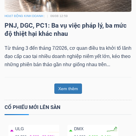
HOẠT ĐỘNG KINH DOANH
06/08 12:59
PNJ, DGC, PC1: Ba vụ việc pháp lý, ba mức
độ thiệt hại khác nhau
Từ tháng 3 đến tháng 7/2026, cơ quan điều tra khởi tố lãnh
đạo cấp cao tại nhiều doanh nghiệp niêm yết lớn, kéo theo
những phiên bán tháo gần như giống nhau trên...
Xem thêm
CỔ PHIẾU MỚI LÊN SÀN
ULG
DMX