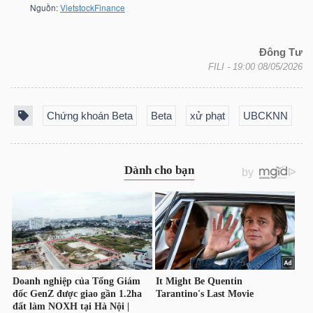
NGÀNH
Đông Tư
FILI
- 19:00 08/05/2026
Chứng khoán Beta
Beta
xử phạt
UBCKNN
DOANH
NGHIỆP
CỔ
PHIẾU
PHÁI
SINH