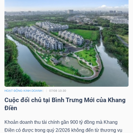
DỊCH
VỤ
TRUYỀN
THÔNG
TIỆN
ÍCH
HOẠT ĐỘNG KINH DOANH
07/08 10:30
Cuộc đổi chủ tại Bình Trưng Mới của Khang
Điền
BẤT
ĐỘNG
Khoản doanh thu tài chính gần 900 tỷ đồng mà Khang
SẢN
Điền có được trong quý 2/2026 không đến từ thương vụ