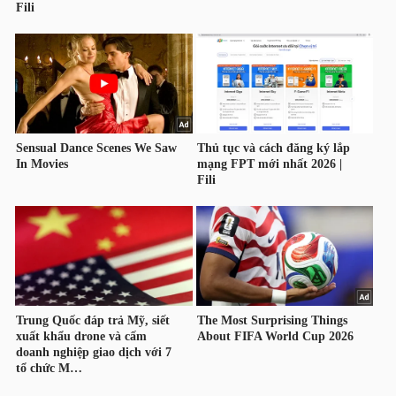
TRÁI
PHIẾU
CÔNG
CỤ
ĐẦU
TƯ
TRUY
XUẤT
DỮ