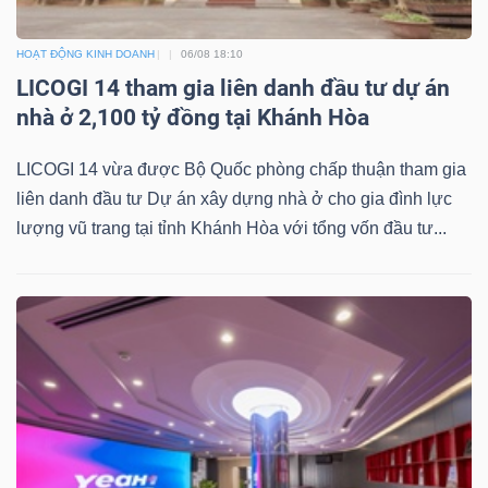
ngữ
(-)
HOẠT ĐỘNG KINH DOANH
06/08 18:10
LICOGI 14 tham gia liên danh đầu tư dự án
Dịch
nhà ở 2,100 tỷ đồng tại Khánh Hòa
vụ
(-)
LICOGI 14 vừa được Bộ Quốc phòng chấp thuận tham gia
liên danh đầu tư Dự án xây dựng nhà ở cho gia đình lực
lượng vũ trang tại tỉnh Khánh Hòa với tổng vốn đầu tư...
Đào
tạo
Sách
tài
chính