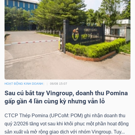
Dữ
liệu
tài
chính
HOẠT ĐỘNG KINH DOANH
06/08 15:07
Sau cú bắt tay Vingroup, doanh thu Pomina
gấp gần 4 lần cùng kỳ nhưng vẫn lỗ
CTCP Thép Pomina (UPCoM: POM) ghi nhận doanh thu
quý 2/2026 tăng vọt sau khi khôi phục một phần hoạt động
sản xuất và mở rộng giao dịch với nhóm Vingroup. Tuy...