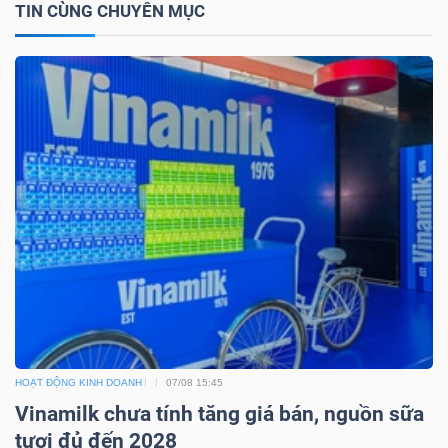
TIN CÙNG CHUYÊN MỤC
LIỆU
Ngành
(-)
VS-
SECTOR
NĂNG
LƯỢNG
HOẠT ĐỘNG KINH DOANH
07/08 15:45
Vinamilk chưa tính tăng giá bán, nguồn sữa
tươi đủ đến 2028