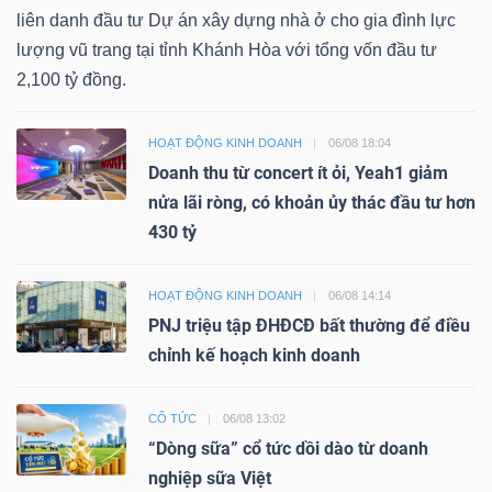
liên danh đầu tư Dự án xây dựng nhà ở cho gia đình lực
lượng vũ trang tại tỉnh Khánh Hòa với tổng vốn đầu tư
2,100 tỷ đồng.
HOẠT ĐỘNG KINH DOANH
06/08 18:04
Doanh thu từ concert ít ỏi, Yeah1 giảm
nửa lãi ròng, có khoản ủy thác đầu tư hơn
430 tỷ
HOẠT ĐỘNG KINH DOANH
06/08 14:14
PNJ triệu tập ĐHĐCĐ bất thường để điều
chỉnh kế hoạch kinh doanh
CỔ TỨC
06/08 13:02
“Dòng sữa” cổ tức dồi dào từ doanh
nghiệp sữa Việt