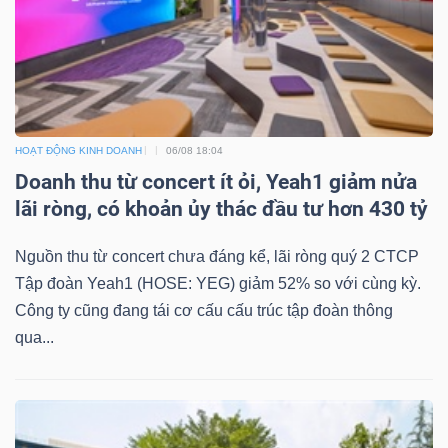
Công
cụ
HOẠT ĐỘNG KINH DOANH
06/08 18:04
đầu
Doanh thu từ concert ít ỏi, Yeah1 giảm nửa
tư
lãi ròng, có khoản ủy thác đầu tư hơn 430 tỷ
Nguồn thu từ concert chưa đáng kể, lãi ròng quý 2 CTCP
Tập đoàn Yeah1 (HOSE: YEG) giảm 52% so với cùng kỳ.
Công ty cũng đang tái cơ cấu cấu trúc tập đoàn thông
Truyền
qua...
thông
tài
chính