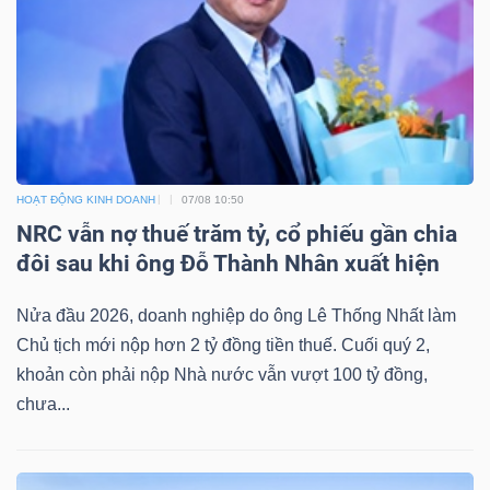
TÀI
CHÍNH
HOẠT ĐỘNG KINH DOANH
07/08 10:50
NRC vẫn nợ thuế trăm tỷ, cổ phiếu gần chia
đôi sau khi ông Đỗ Thành Nhân xuất hiện
CÔNG
NGHỆ
Nửa đầu 2026, doanh nghiệp do ông Lê Thống Nhất làm
THÔNG
Chủ tịch mới nộp hơn 2 tỷ đồng tiền thuế. Cuối quý 2,
TIN
khoản còn phải nộp Nhà nước vẫn vượt 100 tỷ đồng,
chưa...