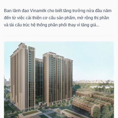
NGUYÊN
Ban lãnh đạo Vinamilk cho biết tăng trưởng nửa đầu năm
VẬT
đến từ việc cải thiện cơ cấu sản phẩm, mở rộng thị phần
LIỆU
và tái cấu trúc hệ thống phân phối thay vì tăng giá...
CÔNG
NGHIỆP
TIÊU
DÙNG
KHÔNG
THIẾT