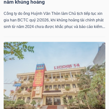
năm khủng hoảng
Bài
Công ty do ông Huỳnh Văn Thòn làm Chủ tịch tiếp tục xin
viết
gia hạn BCTC quý 2/2026, khi khủng hoảng tài chính phát
của
sinh từ năm 2024 chưa được khắc phục và báo cáo kiểm...
tác
giả
(-)
Báo
cáo
phân
tích
(-)
Thuật