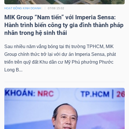
YẾU
HOẠT ĐỘNG KINH DOANH
07/08 15:02
MIK Group “Nam tiến” với Imperia Sensa:
Hành trình biến công ty gia đình thành pháp
nhân trong hệ sinh thái
TIÊU
DÙNG
Sau nhiều năm vắng bóng tại thị trường TPHCM, MIK
THIẾT
Group chính thức trở lại với dự án Imperia Sensa, phát
YẾU
triển trên quỹ đất Khu dân cư Mỹ Phú phường Phước
Long B...
CHĂM
SÓC
SỨC
KHỎE