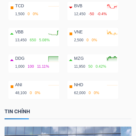
TCD
BVB
1,500
0
0%
12,450
-50
-0.4%
VBB
VNE
13,450
650
5.08%
2,500
0
0%
DDG
MZG
1,000
100
11.11%
11,950
50
0.42%
ANI
NHD
48,100
0
0%
62,000
0
0%
TIN CHÍNH