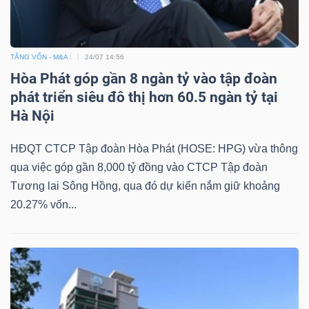
TĂNG VỐN - M&A
24/07 14:56
Hòa Phát góp gần 8 ngàn tỷ vào tập đoàn
phát triển siêu đô thị hơn 60.5 ngàn tỷ tại
Hà Nội
HĐQT CTCP Tập đoàn Hòa Phát (HOSE: HPG) vừa thông
qua việc góp gần 8,000 tỷ đồng vào CTCP Tập đoàn
Tương lai Sông Hồng, qua đó dự kiến nắm giữ khoảng
20.27% vốn...