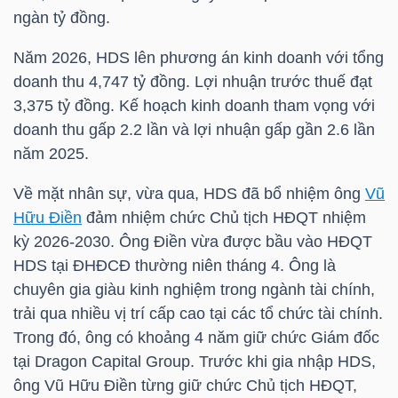
ngàn tỷ đồng.
Năm 2026,
HDS
lên phương án kinh doanh với tổng
TRÁI
doanh thu 4,747 tỷ đồng. Lợi nhuận trước thuế đạt
PHIẾU
3,375 tỷ đồng. Kế hoạch kinh doanh tham vọng với
doanh thu gấp 2.2 lần và lợi nhuận gấp gần 2.6 lần
năm 2025.
CÔNG
Về mặt nhân sự, vừa qua,
HDS
đã bổ nhiệm ông
Vũ
CỤ
Hữu Điền
đảm nhiệm chức Chủ tịch HĐQT nhiệm
ĐẦU
kỳ 2026-2030. Ông Điền vừa được bầu vào HĐQT
TƯ
HDS
tại ĐHĐCĐ thường niên tháng 4. Ông là
chuyên gia giàu kinh nghiệm trong ngành tài chính,
trải qua nhiều vị trí cấp cao tại các tổ chức tài chính.
Trong đó, ông có khoảng 4 năm giữ chức Giám đốc
TRUY
tại Dragon Capital Group. Trước khi gia nhập
HDS
,
XUẤT
ông
Vũ Hữu Điền
từng giữ chức Chủ tịch HĐQT,
DỮ