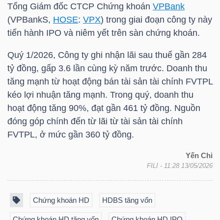
Tổng Giám đốc CTCP Chứng khoán
VPBank
LIỆU
(
VPBank
S,
HOSE
:
VPX
) trong giai đoạn công ty này
tiến hành IPO và niêm yết trên sàn chứng khoán.
Ngành
(-)
Quý 1/2026, Công ty ghi nhận lãi sau thuế gần 284
tỷ đồng, gấp 3.6 lần cùng kỳ năm trước. Doanh thu
VS-
tăng mạnh từ hoạt động bán tài sản tài chính FVTPL
SECTOR
kéo lợi nhuận tăng mạnh. Trong quý, doanh thu
hoạt động tăng 90%, đạt gần 461 tỷ đồng. Nguồn
đóng góp chính đến từ lãi từ tài sản tài chính
FVTPL, ở mức gần 360 tỷ đồng.
NĂNG
Yến Chi
FILI
- 11:28 13/05/2026
LƯỢNG
Chứng khoán HD
HDBS tăng vốn
Chứng khoán HD tăng vốn
Chứng khoán HD IPO