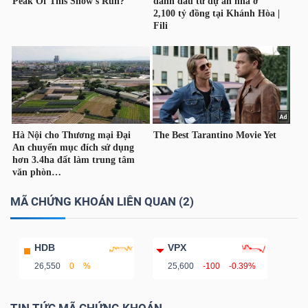
YẾU
TIÊU
DÙNG
THIẾT
YẾU
MÃ CHỨNG KHOÁN LIÊN QUAN (2)
CHĂM
HDB
VPX
SÓC
26,550
0
%
25,600
-100
-0.39%
SỨC
KHỎE
TIN TỨC MÃ CHỨNG KHOÁN