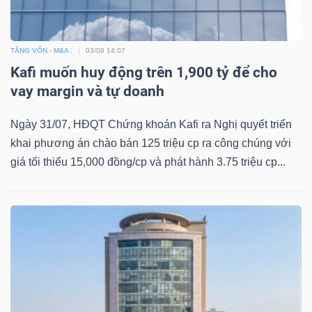
Mã
chứng
TĂNG VỐN - M&A
03/08 14:07
khoán
Kafi muốn huy động trên 1,900 tỷ để cho
(-)
vay margin và tự doanh
Tất cả
Cổ phiếu
Chỉ số
Chứng chỉ quỹ
Chứng 
Ngày 31/07, HĐQT Chứng khoán Kafi ra Nghị quyết triển
khai phương án chào bán 125 triệu cp ra công chúng với
Lãnh
giá tối thiểu 15,000 đồng/cp và phát hành 3.75 triệu cp...
đạo
(-)
Tất cả
Người nội bộ
Người liên quan
Cổ đông lớn
Tin
tức
(-)