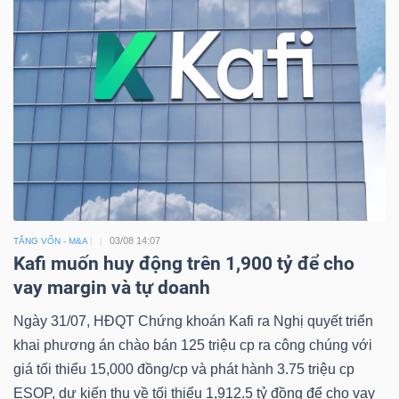
03/08 14:07
TĂNG VỐN - M&A
Kafi muốn huy động trên 1,900 tỷ để cho
vay margin và tự doanh
Ngày 31/07, HĐQT Chứng khoán Kafi ra Nghị quyết triển
khai phương án chào bán 125 triệu cp ra công chúng với
giá tối thiểu 15,000 đồng/cp và phát hành 3.75 triệu cp
ESOP, dự kiến thu về tối thiểu 1,912.5 tỷ đồng để cho vay