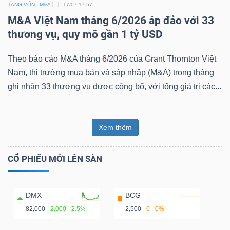
TĂNG VỐN - M&A
17/07 17:57
M&A Việt Nam tháng 6/2026 áp đảo với 33
thương vụ, quy mô gần 1 tỷ USD
Theo báo cáo M&A tháng 6/2026 của Grant Thornton Việt
Nam, thị trường mua bán và sáp nhập (M&A) trong tháng
ghi nhận 33 thương vụ được công bố, với tổng giá trị các...
Xem thêm
CỔ PHIẾU MỚI LÊN SÀN
DMX
BCG
82,000
2,000
2.5%
2,500
0
0%