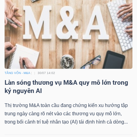
ngữ
(-)
Dịch
vụ
(-)
Đào
TĂNG VỐN - M&A
30/07 14:02
tạo
Làn sóng thương vụ M&A quy mô lớn trong
kỷ nguyên AI
Thị trường M&A toàn cầu đang chứng kiến xu hướng tập
trung ngày càng rõ nét vào các thương vụ quy mô lớn,
Sách
trong bối cảnh trí tuệ nhân tạo (AI) tái định hình cả dòng...
tài
chính