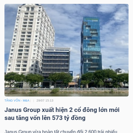
Công
cụ
đầu
tư
Truyền
TĂNG VỐN - M&A
29/07 15:13
thông
Janus Group xuất hiện 2 cổ đông lớn mới
tài
sau tăng vốn lên 573 tỷ đồng
chính
Janus Group vừa hoàn tất chuyển đổi 2,600 trái phiếu