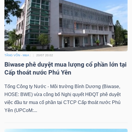
TĂNG VỐN - M&A
20/07 20:02
Biwase phê duyệt mua lượng cổ phần lớn tại
Cấp thoát nước Phú Yên
Tổng Công ty Nước - Môi trường Bình Dương (Biwase,
HOSE: BWE) vừa công bố Nghị quyết HĐQT phê duyệt
việc đầu tư mua cổ phần tại CTCP Cấp thoát nước Phú
Yên (UPCoM:...