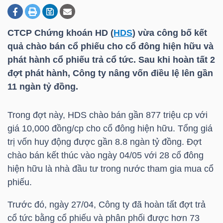
CTCP Chứng khoán HD (
HDS
) vừa công bố kết
DOANH
quả chào bán cổ phiếu cho cổ đông hiện hữu và
NGHIỆP
phát hành cổ phiếu trả cổ tức. Sau khi hoàn tất 2
đợt phát hành, Công ty nâng vốn điều lệ lên gần
11 ngàn tỷ đồng.
BẤT
ĐỘNG
Trong đợt này,
HDS
chào bán gần 877 triệu cp với
SẢN
giá 10,000 đồng/cp cho cổ đông hiện hữu. Tổng giá
trị vốn huy động được gần 8.8 ngàn tỷ đồng. Đợt
chào bán kết thúc vào ngày 04/05 với 28 cổ đông
hiện hữu là nhà đầu tư trong nước tham gia mua cổ
TÀI
phiếu.
CHÍNH
Trước đó, ngày 27/04, Công ty đã hoàn tất đợt trả
cổ tức bằng cổ phiếu và phân phối được hơn 73