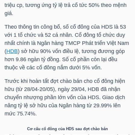
HÀNG
triệu cp, tương ứng tỷ lệ trả cổ tức 50% theo mệnh
HÓA
giá.
Theo thông tin công bố, số cổ đông của
HDS
là 53
với 1 tổ chức và 52 cá nhân. Cổ đông tổ chức duy
KINH
nhất chính là Ngân hàng TMCP Phát triển Việt Nam
TẾ
(
HDB
) sở hữu 90% vốn điều lệ, tương đương góp
hơn 9.86 ngàn tỷ đồng. Số cổ phần còn lại đều
thuộc về các cổ đông nắm dưới 5% vốn.
THẾ
Trước khi hoàn tất đợt chào bán cho cổ đông hiện
GIỚI
hữu (từ 28/04-20/05), ngày 29/04,
HDB
đã nhận
chuyển nhượng phần lớn vốn của
HDS
. Giao dịch
nâng tỷ lệ sở hữu của Ngân hàng từ 29.99% lên
ĐÔNG
mức 75.74%.
DƯƠNG
Cơ cấu cổ đông của
HDS
sau đợt chào bán