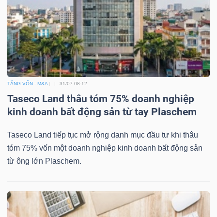
Bài
viết
của
tác
giả
(-)
TĂNG VỐN - M&A
31/07 08:12
Taseco Land thâu tóm 75% doanh nghiệp
kinh doanh bất động sản từ tay Plaschem
Báo
cáo
Taseco Land tiếp tục mở rộng danh mục đầu tư khi thâu
phân
tóm 75% vốn một doanh nghiệp kinh doanh bất động sản
tích
từ ông lớn Plaschem.
(-)
Thuật