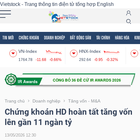
Vietstock - Trang thông tin điện tử tổng hợp
English
TIN MỚI
CHỨNG KHOÁN
DOANH NGHIỆP
BẤT ĐỘNG SẢN
TÀI CHÍNH
HÀNG HÓA
KIN
Tất cả
Tính năng
Ngành
Mã chứng khoán
Lãnh
VN-Index
HNX-Index
Tính
1764.78
-11.68
-0.66%
292.64
-0.95
-0.32%
năng
(-)
VIETSTOCK
Trang chủ
Doanh nghiệp
Tăng vốn - M&A
Chứng khoán HD hoàn tất tăng vốn
lên gần 11 ngàn tỷ
CHỨNG
KHOÁN
13/05/2026 12:30