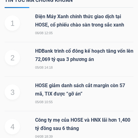
Điện Máy Xanh chính thức giao dịch tại
1
HOSE, cổ phiếu chào sàn trong sắc xanh
TÀI
06/08 12:05
CHÍNH
HDBank trình cổ đông kế hoạch tăng vốn lên
2
72,069 tỷ qua 3 phương án
05/08 14:18
CÔNG
NGHỆ
HOSE giảm danh sách cắt margin còn 57
3
THÔNG
mã, TIX được “gỡ án”
TIN
05/08 10:55
Công ty mẹ của HOSE và HNX lãi hơn 1,400
4
tỷ đồng sau 6 tháng
04/08 18:39