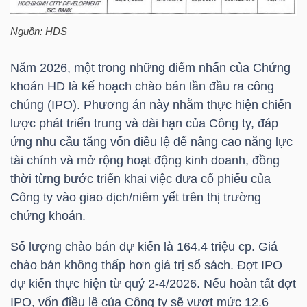
Nguồn:
HDS
NGÀNH
Năm 2026, một trong những điểm nhấn của Chứng
khoán HD là kế hoạch chào bán lần đầu ra công
chúng (IPO). Phương án này nhằm thực hiện chiến
DOANH
lược phát triển trung và dài hạn của Công ty, đáp
NGHIỆP
ứng nhu cầu tăng vốn điều lệ để nâng cao năng lực
tài chính và mở rộng hoạt động kinh doanh, đồng
thời từng bước triển khai việc đưa cổ phiếu của
Công ty vào giao dịch/niêm yết trên thị trường
CỔ
chứng khoán.
PHIẾU
Số lượng chào bán dự kiến là 164.4 triệu cp. Giá
chào bán không thấp hơn giá trị sổ sách. Đợt IPO
PHÁI
dự kiến thực hiện từ quý 2-4/2026. Nếu hoàn tất đợt
SINH
IPO, vốn điều lệ của Công ty sẽ vượt mức 12.6