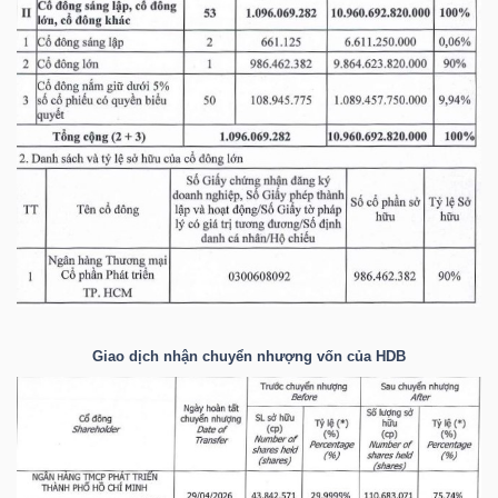
TÀI
CHÍNH
CÁ
NHÂN
PHÂN
TÍCH
VIETSTOCKFINANCE
Giao dịch nhận chuyển nhượng vốn của
HDB
VĨ
MÔ