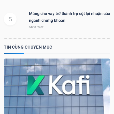
DỊCH
VỤ
Mảng cho vay trở thành trụ cột lợi nhuận của
TRUYỀN
5
ngành chứng khoán
THÔNG
04/08 09:02
TIN CÙNG CHUYÊN MỤC
TIỆN
ÍCH
BẤT
ĐỘNG
SẢN