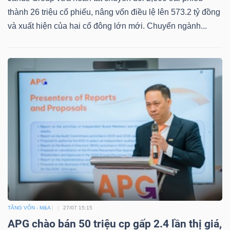
thành 26 triệu cổ phiếu, nâng vốn điều lệ lên 573.2 tỷ đồng
và xuất hiện của hai cổ đông lớn mới. Chuyển ngành...
Dữ
liệu
tài
chính
TĂNG VỐN - M&A
27/07 15:15
APG chào bán 50 triệu cp gấp 2.4 lần thị giá,