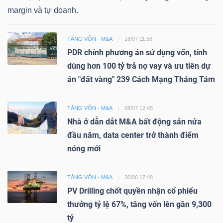
margin và tự doanh.
TĂNG VỐN - M&A
18/07 11:56
PDR chỉnh phương án sử dụng vốn, tính
dùng hơn 100 tỷ trả nợ vay và ưu tiên dự
án "đất vàng" 239 Cách Mạng Tháng Tám
TĂNG VỐN - M&A
08/07 12:45
Nhà ở dẫn dắt M&A bất động sản nửa
đầu năm, data center trở thành điểm
nóng mới
TĂNG VỐN - M&A
30/06 17:48
PV Drilling chốt quyền nhận cổ phiếu
thưởng tỷ lệ 67%, tăng vốn lên gần 9,300
tỷ