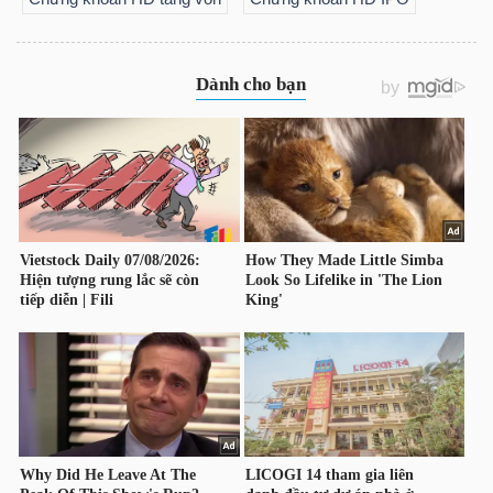
NGUYÊN
VẬT
LIỆU
CÔNG
NGHIỆP
TIÊU
DÙNG
KHÔNG
THIẾT