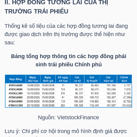
ngữ
II. HỢP ĐỒNG TƯƠNG LAI CỦA THỊ
(-)
TRƯỜNG TRÁI PHIẾU
Thống kê số liệu của các hợp đồng tương lai đang
Dịch
được giao dịch trên thị trường được thể hiện như
vụ
sau:
(-)
Bảng tổng hợp thông tin các hợp đồng phái
sinh trái phiếu Chính phủ
Đào
tạo
Nguồn:
VietstockFinance
Sách
tài
Lưu ý: Chi phí cơ hội trong mô hình định giá được
chính