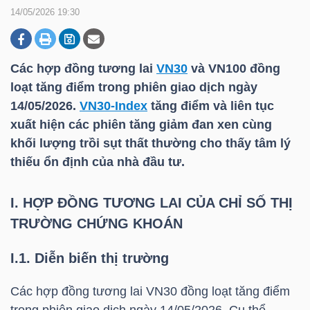
14/05/2026 19:30
DOANH
NGHIỆP
Các hợp đồng tương lai
VN30
và VN100 đồng
loạt tăng điểm trong phiên giao dịch ngày
14/05/2026.
VN30-Index
tăng điểm và liên tục
xuất hiện các phiên tăng giảm đan xen cùng
BẤT
khối lượng trồi sụt thất thường cho thấy tâm lý
ĐỘNG
thiếu ổn định của nhà đầu tư.
SẢN
I. HỢP ĐỒNG TƯƠNG LAI CỦA CHỈ SỐ THỊ
TRƯỜNG CHỨNG KHOÁN
TÀI
CHÍNH
I.1. Diễn biến thị trường
Các hợp đồng tương lai
VN30
đồng loạt tăng điểm