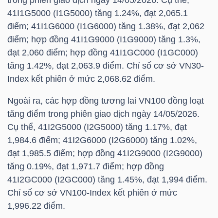
trong phiên giao dịch ngày 14/05/2026. Cụ thể,
HÀNG
41I1G5000 (I1G5000) tăng 1.24%, đạt 2,065.1
HÓA
điểm; 41I1G6000 (I1G6000) tăng 1.38%, đạt 2,062
điểm; hợp đồng 41I1G9000 (I1G9000) tăng 1.3%,
đạt 2,060 điểm; hợp đồng 41I1GC000 (I1GC000)
KINH
tăng 1.42%, đạt 2,063.9 điểm. Chỉ số cơ sở
VN30-
TẾ
Index
kết phiên ở mức 2,068.62 điểm.
Ngoài ra, các hợp đồng tương lai VN100 đồng loạt
tăng điểm trong phiên giao dịch ngày 14/05/2026.
THẾ
Cụ thể, 41I2G5000 (I2G5000) tăng 1.17%, đạt
GIỚI
1,984.6 điểm; 41I2G6000 (I2G6000) tăng 1.02%,
đạt 1,985.5 điểm; hợp đồng 41I2G9000 (I2G9000)
tăng 0.19%, đạt 1,971.7 điểm; hợp đồng
41I2GC000 (I2GC000) tăng 1.45%, đạt 1,994 điểm.
ĐÔNG
Chỉ số cơ sở VN100-Index kết phiên ở mức
DƯƠNG
1,996.22 điểm.