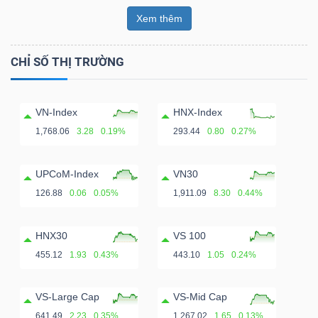
Xem thêm
CHỈ SỐ THỊ TRƯỜNG
VN-Index
HNX-Index
1,768.06
3.28
0.19%
293.44
0.80
0.27%
UPCoM-Index
VN30
126.88
0.06
0.05%
1,911.09
8.30
0.44%
HNX30
VS 100
455.12
1.93
0.43%
443.10
1.05
0.24%
VS-Large Cap
VS-Mid Cap
641.49
2.23
0.35%
1,267.02
1.65
0.13%