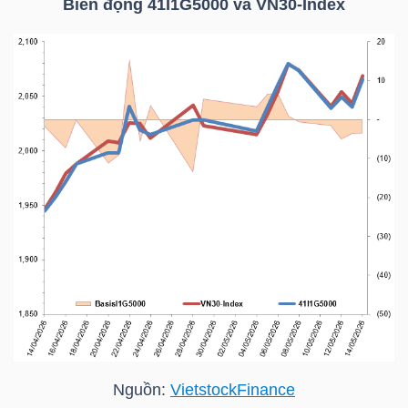
Biến động 41I1G5000 và
VN30-Index
TRÁI
PHIẾU
CÔNG
CỤ
ĐẦU
TƯ
TRUY
XUẤT
Nguồn:
VietstockFinance
DỮ