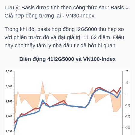
LIỆU
Lưu ý: Basis được tính theo công thức sau: Basis =
Giá hợp đồng tương lai -
VN30-Index
Ngành
Trong khi đó, basis hợp đồng I2G5000 thu hẹp so
(-)
với phiên trước đó và đạt giá trị -11.62 điểm. Điều
VS-
này cho thấy tâm lý nhà đầu tư đã bớt bi quan.
SECTOR
Biến động 41I2G5000 và VN100-Index
NĂNG
LƯỢNG