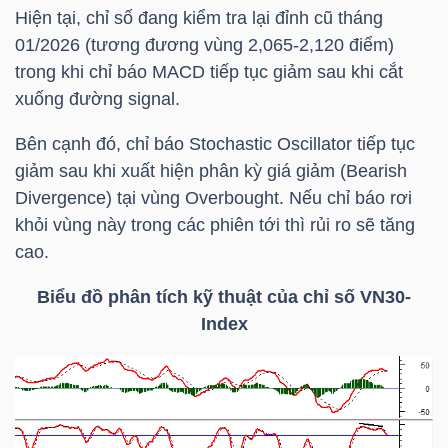
Hiện tại, chỉ số đang kiểm tra lại đỉnh cũ tháng
Mã
01/2026 (tương đương vùng 2,065-2,120 điểm)
chứng
trong khi chỉ báo MACD tiếp tục giảm sau khi cắt
khoán
xuống đường signal.
(-)
Bên cạnh đó, chỉ báo Stochastic Oscillator tiếp tục
Tất cả
Cổ phiếu
Chỉ số
Chứng chỉ quỹ
Chứng 
giảm sau khi xuất hiện phân kỳ giá giảm (Bearish
Divergence) tại vùng Overbought. Nếu chỉ báo rơi
Lãnh
khỏi vùng này trong các phiên tới thì rủi ro sẽ tăng
đạo
cao.
(-)
Biểu đồ phân tích kỹ thuật của chỉ số
VN30-
Tất cả
Người nội bộ
Người liên quan
Cổ đông lớn
Index
Tin
tức
(-)