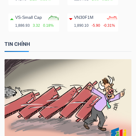
VS-Small Cap
VN30F1M
1,886.93
3.32
0.18%
1,890.10
-5.90
-0.31%
TIN CHÍNH