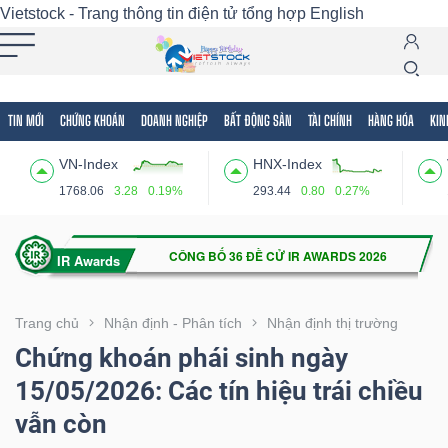
Vietstock - Trang thông tin điện tử tổng hợp
English
TIN MỚI
CHỨNG KHOÁN
DOANH NGHIỆP
BẤT ĐỘNG SẢN
TÀI CHÍNH
HÀNG HÓA
KIN
Tất cả
Tính năng
Ngành
Mã chứng khoán
Lãnh
VN-Index
HNX-Index
Tính
1768.06
3.28
0.19%
293.44
0.80
0.27%
năng
(-)
VIETSTOCK
Trang chủ
Nhận định - Phân tích
Nhận định thị trường
Chứng khoán phái sinh ngày
15/05/2026: Các tín hiệu trái chiều
CHỨNG
vẫn còn
KHOÁN