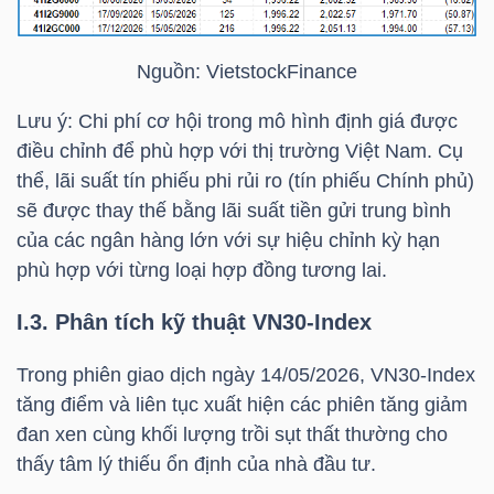
DỊCH
VỤ
TRUYỀN
Nguồn:
VietstockFinance
THÔNG
Lưu ý: Chi phí cơ hội trong mô hình định giá được
điều chỉnh để phù hợp với thị trường Việt Nam. Cụ
thể, lãi suất tín phiếu phi rủi ro (tín phiếu Chính phủ)
sẽ được thay thế bằng lãi suất tiền gửi trung bình
TIỆN
của các ngân hàng lớn với sự hiệu chỉnh kỳ hạn
ÍCH
phù hợp với từng loại hợp đồng tương lai.
I.3. Phân tích kỹ thuật
VN30-Index
Trong phiên giao dịch ngày 14/05/2026,
VN30-Index
BẤT
tăng điểm và liên tục xuất hiện các phiên tăng giảm
ĐỘNG
đan xen cùng khối lượng trồi sụt thất thường cho
SẢN
thấy tâm lý thiếu ổn định của nhà đầu tư.