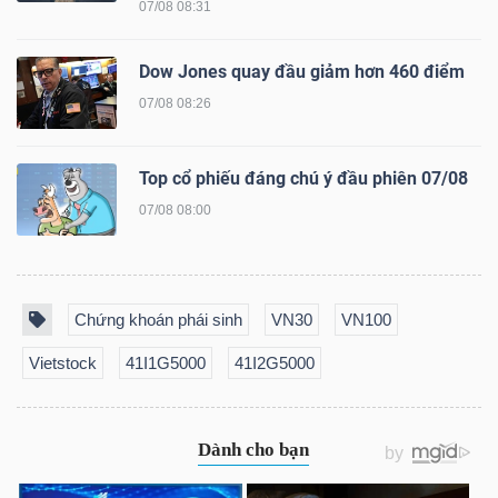
07/08 08:31
Dow Jones quay đầu giảm hơn 460 điểm
Dữ
07/08 08:26
liệu
tài
Top cổ phiếu đáng chú ý đầu phiên 07/08
chính
07/08 08:00
Chứng khoán phái sinh
VN30
VN100
Vietstock
41I1G5000
41I2G5000