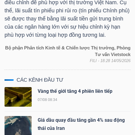
điều chỉnh để phù hợp với thị trường Việt Nam. Cụ
thể, lãi suất tín phiếu phi rủi ro (tín phiếu Chính phủ)
sẽ được thay thế bằng lãi suất tiền gửi trung bình
của các ngân hàng lớn với sự hiệu chỉnh kỳ hạn
phù hợp với từng loại hợp đồng tương lai.
Công
cụ
Bộ phận Phân tích Kinh tế & Chiến lược Thị trường, Phòng
đầu
Tư vấn Vietstock
FILI
- 18:28 14/05/2026
tư
CÁC KÊNH ĐẦU TƯ
Vàng thế giới tăng 4 phiên liên tiếp
Truyền
07/08 08:34
thông
tài
Giá dầu quay đầu tăng gần 4% sau động
chính
thái của Iran