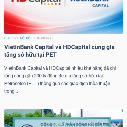
Công
GIAO DỊCH NỘI BỘ
05/08 16:25
cụ
VietinBank Capital và HDCapital cùng gia
đầu
tăng sở hữu tại PET
tư
VietinBank Capital và HDCapital nhiều khả năng đã chi
tổng cộng gần 200 tỷ đồng để gia tăng sở hữu tại
Petrosetco (PET) thông qua các giao dịch thỏa thuận
trong...
Truyền
thông
tài
chính