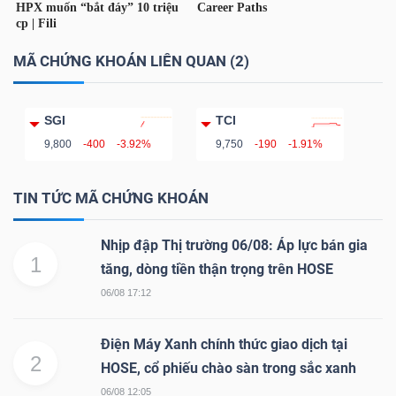
YẾU
MÃ CHỨNG KHOÁN LIÊN QUAN (2)
TIÊU
SGI
TCI
DÙNG
9,800
-400
-3.92%
9,750
-190
-1.91%
THIẾT
YẾU
TIN TỨC MÃ CHỨNG KHOÁN
Nhịp đập Thị trường 06/08: Áp lực bán gia
1
tăng, dòng tiền thận trọng trên HOSE
06/08 17:12
CHĂM
SÓC
Điện Máy Xanh chính thức giao dịch tại
SỨC
2
HOSE, cổ phiếu chào sàn trong sắc xanh
KHỎE
06/08 12:05