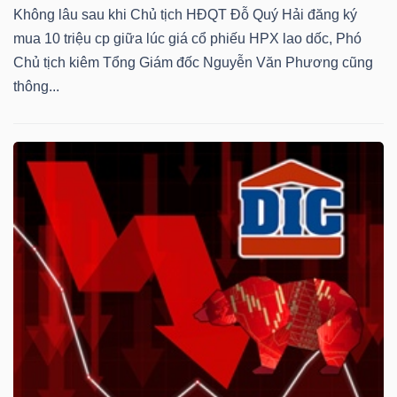
Không lâu sau khi Chủ tịch HĐQT Đỗ Quý Hải đăng ký
mua 10 triệu cp giữa lúc giá cổ phiếu HPX lao dốc, Phó
Chủ tịch kiêm Tổng Giám đốc Nguyễn Văn Phương cũng
thông...