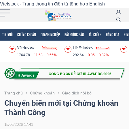
Vietstock - Trang thông tin điện tử tổng hợp
English
TIN MỚI
CHỨNG KHOÁN
DOANH NGHIỆP
BẤT ĐỘNG SẢN
TÀI CHÍNH
HÀNG HÓA
KIN
Tất cả
Tính năng
Ngành
Mã chứng khoán
Lãnh
VN-Index
HNX-Index
Tính
1764.78
-11.68
-0.66%
292.64
-0.95
-0.32%
năng
(-)
VIETSTOCK
Trang chủ
Chứng khoán
Giao dịch nội bộ
Chuyển biến mới tại Chứng khoán
Thành Công
CHỨNG
KHOÁN
15/05/2026 17:41