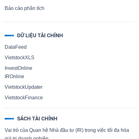
Báo cáo phân tích
DỮ LIỆU TÀI CHÍNH
DataFeed
VietstockXLS
InvestOnline
IROnline
VietstockUpdater
VietstockFinance
SÁCH TÀI CHÍNH
Vai trò của Quan hệ Nhà đầu tư (IR) trong việc tối đa hóa
giá trị doanh nghiệp