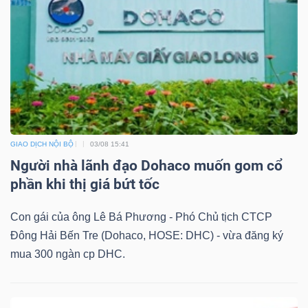
Dữ
liệu
tài
chính
GIAO DỊCH NỘI BỘ
03/08 15:41
Người nhà lãnh đạo Dohaco muốn gom cổ
phần khi thị giá bứt tốc
Con gái của ông Lê Bá Phương - Phó Chủ tịch CTCP
Đông Hải Bến Tre (Dohaco, HOSE: DHC) - vừa đăng ký
mua 300 ngàn cp DHC.