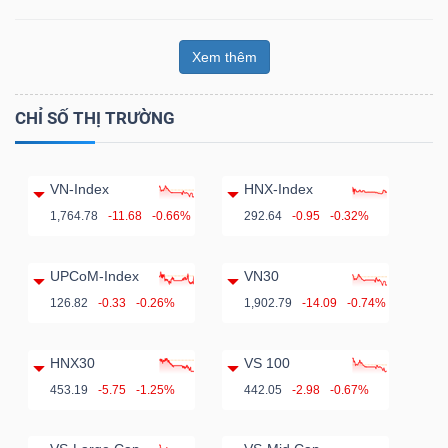
Xem thêm
CHỈ SỐ THỊ TRƯỜNG
VN-Index
HNX-Index
1,764.78
-11.68
-0.66%
292.64
-0.95
-0.32%
UPCoM-Index
VN30
126.82
-0.33
-0.26%
1,902.79
-14.09
-0.74%
HNX30
VS 100
453.19
-5.75
-1.25%
442.05
-2.98
-0.67%