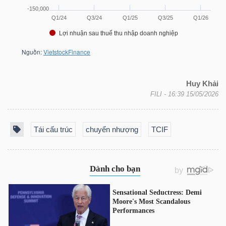
LIỆU
Ngành
(-)
VS-
Huy Khải
SECTOR
FILI
- 16:39 15/05/2026
Tái cấu trúc
chuyển nhượng
TCIF
NĂNG
LƯỢNG