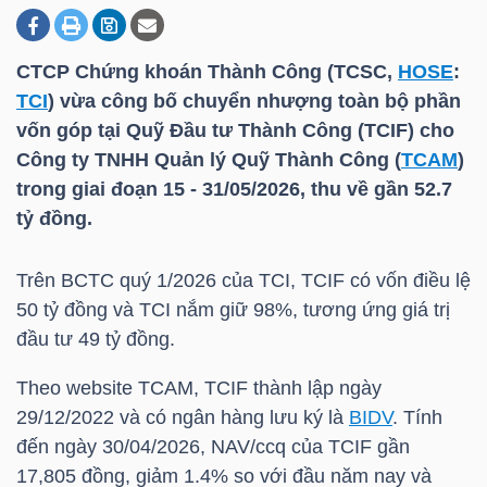
CTCP Chứng khoán Thành Công (TCSC,
HOSE
:
DOANH
TCI
) vừa công bố chuyển nhượng toàn bộ phần
NGHIỆP
vốn góp tại Quỹ Đầu tư Thành Công (TCIF) cho
Công ty TNHH Quản lý Quỹ Thành Công (
TCAM
)
trong giai đoạn 15 - 31/05/2026, thu về gần 52.7
BẤT
tỷ đồng.
ĐỘNG
SẢN
Trên BCTC quý 1/2026 của
TCI
, TCIF có vốn điều lệ
50 tỷ đồng và
TCI
nắm giữ 98%, tương ứng giá trị
đầu tư 49 tỷ đồng.
TÀI
Theo website
TCAM
, TCIF thành lập ngày
CHÍNH
29/12/2022 và có ngân hàng lưu ký là
BIDV
. Tính
đến ngày 30/04/2026, NAV/ccq của TCIF gần
17,805 đồng, giảm 1.4% so với đầu năm nay và