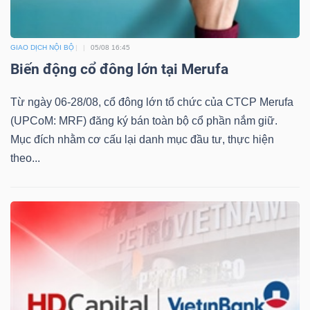
ngữ
(-)
GIAO DỊCH NỘI BỘ
05/08 16:45
Dịch
Biến động cổ đông lớn tại Merufa
vụ
Từ ngày 06-28/08, cổ đông lớn tổ chức của CTCP Merufa
(-)
(UPCoM: MRF) đăng ký bán toàn bộ cổ phần nắm giữ.
Mục đích nhằm cơ cấu lại danh mục đầu tư, thực hiện
theo...
Đào
tạo
Sách
tài
chính