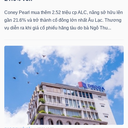
Mã
Coney Pearl mua thêm 2.52 triệu cp ALC, nâng sở hữu lên
chứng
gần 21.6% và trở thành cổ đông lớn nhất Âu Lạc. Thương
khoán
vụ diễn ra khi giá cổ phiếu hãng tàu do bà Ngô Thu...
(-)
Tất cả
Cổ phiếu
Chỉ số
Chứng chỉ quỹ
Chứng 
Lãnh
đạo
(-)
Tất cả
Người nội bộ
Người liên quan
Cổ đông lớn
Tin
tức
(-)