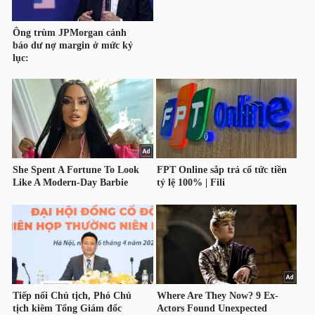
NGUYÊN
VẬT
LIỆU
CÔNG
NGHIỆP
TIÊU
DÙNG
KHÔNG
THIẾT