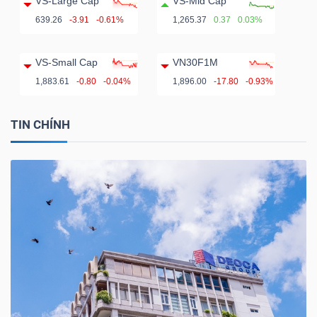
VS-Large Cap
VS-Mid Cap
639.26
-3.91
-0.61%
1,265.37
0.37
0.03%
VS-Small Cap
VN30F1M
1,883.61
-0.80
-0.04%
1,896.00
-17.80
-0.93%
TIN CHÍNH