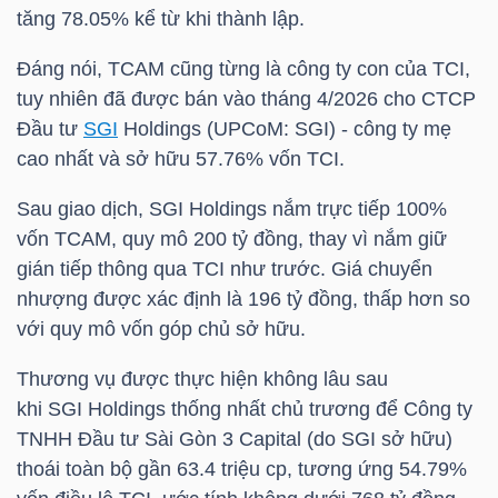
HÀNG
tăng 78.05% kể từ khi thành lập.
HÓA
Đáng nói,
TCAM
cũng từng là công ty con của
TCI
,
tuy nhiên đã được bán vào tháng 4/2026 cho CTCP
Đầu tư
SGI
Holdings (UPCoM:
SGI
) - công ty mẹ
KINH
cao nhất và sở hữu 57.76% vốn
TCI
.
TẾ
Sau giao dịch,
SGI
Holdings nắm trực tiếp 100%
vốn
TCAM
, quy mô 200 tỷ đồng, thay vì nắm giữ
gián tiếp thông qua
TCI
như trước. Giá chuyển
THẾ
nhượng được xác định là 196 tỷ đồng, thấp hơn so
GIỚI
với quy mô vốn góp chủ sở hữu.
Thương vụ được thực hiện không lâu sau
khi
SGI
Holdings thống nhất chủ trương để Công ty
ĐÔNG
TNHH Đầu tư Sài Gòn 3 Capital (do
SGI
sở hữu)
DƯƠNG
thoái toàn bộ gần 63.4 triệu cp, tương ứng 54.79%