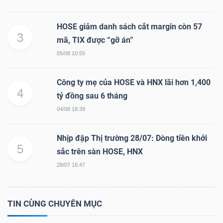
HOSE giảm danh sách cắt margin còn 57
3
mã, TIX được “gỡ án”
TÀI
05/08 10:55
CHÍNH
Công ty mẹ của HOSE và HNX lãi hơn 1,400
4
tỷ đồng sau 6 tháng
04/08 18:39
CÔNG
NGHỆ
Nhịp đập Thị trường 28/07: Dòng tiền khởi
5
THÔNG
sắc trên sàn HOSE, HNX
TIN
28/07 16:47
TIN CÙNG CHUYÊN MỤC