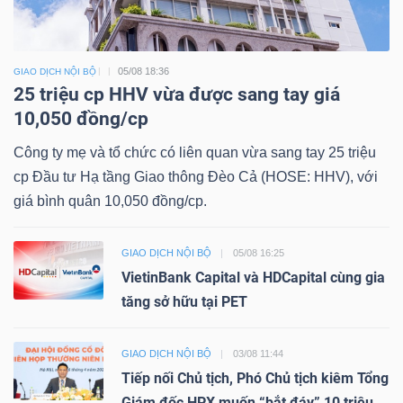
05/08 18:36
GIAO DỊCH NỘI BỘ
25 triệu cp HHV vừa được sang tay giá
10,050 đồng/cp
Công ty mẹ và tổ chức có liên quan vừa sang tay 25 triệu
cp Đầu tư Hạ tầng Giao thông Đèo Cả (HOSE: HHV), với
giá bình quân 10,050 đồng/cp.
GIAO DỊCH NỘI BỘ
05/08 16:25
VietinBank Capital và HDCapital cùng gia
tăng sở hữu tại PET
GIAO DỊCH NỘI BỘ
03/08 11:44
Tiếp nối Chủ tịch, Phó Chủ tịch kiêm Tổng
Giám đốc HPX muốn “bắt đáy” 10 triệu