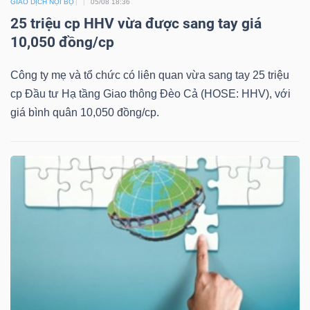
GIAO DỊCH NỘI BỘ
05/08 18:36
25 triệu cp HHV vừa được sang tay giá
Bài
10,050 đồng/cp
viết
của
Công ty mẹ và tổ chức có liên quan vừa sang tay 25 triệu
tác
cp Đầu tư Hạ tầng Giao thông Đèo Cả (HOSE: HHV), với
giả
giá bình quân 10,050 đồng/cp.
(-)
Báo
cáo
phân
tích
(-)
Thuật