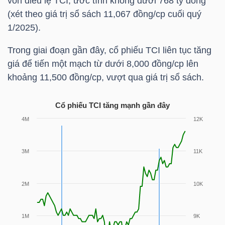
vốn điều lệ
TCI
, ước tính không dưới 768 tỷ đồng
(xét theo giá trị sổ sách 11,067 đồng/cp cuối quý
TÀI
1/2025).
CHÍNH
Trong giai đoạn gần đây, cổ phiếu
TCI
liên tục tăng
CÁ
giá để tiến một mạch từ dưới 8,000 đồng/cp lên
NHÂN
khoảng 11,500 đồng/cp, vượt qua giá trị sổ sách.
Cổ phiếu
TCI
tăng mạnh gần đây
PHÂN
TÍCH
VIETSTOCKFINANCE
VĨ
MÔ