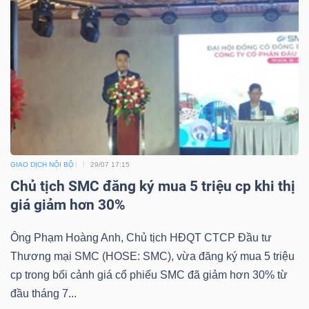
GIAO DỊCH NỘI BỘ
29/07 17:15
Chủ tịch SMC đăng ký mua 5 triệu cp khi thị
giá giảm hơn 30%
Ông Phạm Hoàng Anh, Chủ tịch HĐQT CTCP Đầu tư
Thương mại SMC (HOSE: SMC), vừa đăng ký mua 5 triệu
cp trong bối cảnh giá cổ phiếu SMC đã giảm hơn 30% từ
đầu tháng 7...