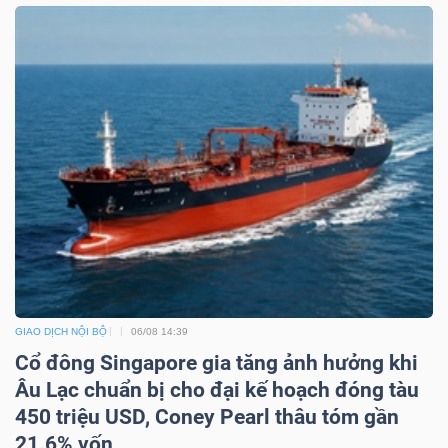
DỊCH
VỤ
TRUYỀN
THÔNG
TIỆN
ÍCH
GIAO DỊCH NỘI BỘ
06/08 14:39
Cổ đông Singapore gia tăng ảnh hưởng khi
BẤT
Âu Lạc chuẩn bị cho đại kế hoạch đóng tàu
ĐỘNG
450 triệu USD, Coney Pearl thâu tóm gần
SẢN
21.6% vốn