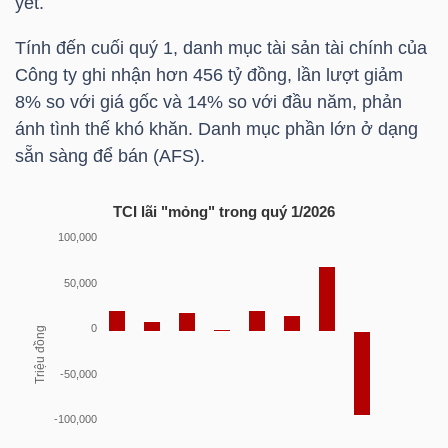
yết.
Tính đến cuối quý 1, danh mục tài sản tài chính của
Công ty ghi nhận hơn 456 tỷ đồng, lần lượt giảm
TRÁI
8% so với giá gốc và 14% so với đầu năm, phản
PHIẾU
ánh tình thế khó khăn. Danh mục phần lớn ở dạng
sẵn sàng để bán (AFS).
CÔNG
TCI
lãi "mỏng" trong quý 1/2026
CỤ
ĐẦU
TƯ
TRUY
XUẤT
DỮ