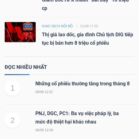
cp
GIAO DỊCH NỘI BỘ
01/08 17:50
Thị giá lao dốc, gia đình Chủ tịch DIG tiếp
tục bị bán hơn 8 triệu cổ phiếu
ĐỌC NHIỀU NHẤT
Những cổ phiếu thường tăng trong tháng 8
1
06/08 11:02
PNJ, DGC, PC1: Ba vụ việc pháp lý, ba
2
mức độ thiệt hại khác nhau
06/08 12:59