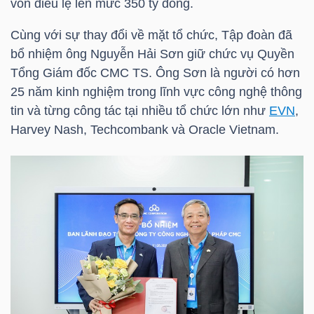
vốn điều lệ lên mức 350 tỷ đồng.
HÀNG
HÓA
Cùng với sự thay đổi về mặt tổ chức, Tập đoàn đã
bổ nhiệm ông Nguyễn Hải Sơn giữ chức vụ Quyền
Tổng Giám đốc
CMC
TS. Ông Sơn là người có hơn
25 năm kinh nghiệm trong lĩnh vực công nghệ thông
KINH
tin và từng công tác tại nhiều tổ chức lớn như
EVN
,
TẾ
Harvey Nash, Techcombank và Oracle Vietnam.
THẾ
GIỚI
ĐÔNG
DƯƠNG