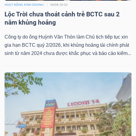
HOẠT ĐỘNG KINH DOANH
06/08 20:02
Lộc Trời chưa thoát cảnh trễ BCTC sau 2
năm khủng hoảng
Công
Công ty do ông Huỳnh Văn Thòn làm Chủ tịch tiếp tục xin
cụ
gia hạn BCTC quý 2/2026, khi khủng hoảng tài chính phát
sinh từ năm 2024 chưa được khắc phục và báo cáo kiểm...
đầu
tư
Truyền
thông
tài
chính