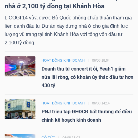
nhà ở 2,100 tỷ đồng tại Khánh Hòa
LICOGI 14 vừa được Bộ Quốc phòng chấp thuận tham gia
liên danh đầu tư Dự án xây dựng nhà ở cho gia đình lực
lượng vũ trang tại tỉnh Khánh Hòa với tổng vốn đầu tư
2,100 tỷ đồng.
HOẠT ĐỘNG KINH DOANH
06/08 18:04
Doanh thu từ concert ít ỏi, Yeah1 giảm
nửa lãi ròng, có khoản ủy thác đầu tư hơn
430 tỷ
HOẠT ĐỘNG KINH DOANH
06/08 14:14
PNJ triệu tập ĐHĐCĐ bất thường để điều
chỉnh kế hoạch kinh doanh
CỔ TỨC
06/08 13:02