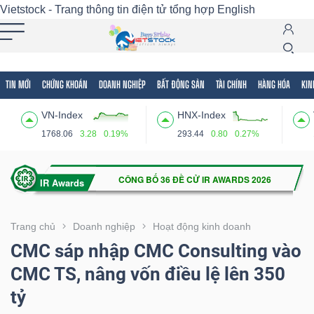
Vietstock - Trang thông tin điện tử tổng hợp
English
TIN MỚI
CHỨNG KHOÁN
DOANH NGHIỆP
BẤT ĐỘNG SẢN
TÀI CHÍNH
HÀNG HÓA
KIN
Tất cả
Tính năng
Ngành
Mã chứng khoán
Lãnh
VN-Index
HNX-Index
Tính
1768.06
3.28
0.19%
293.44
0.80
0.27%
năng
(-)
VIETSTOCK
Trang chủ
Doanh nghiệp
Hoạt động kinh doanh
CMC sáp nhập CMC Consulting vào
CMC TS, nâng vốn điều lệ lên 350
CHỨNG
tỷ
KHOÁN