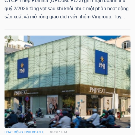
CTCP Thép Pomina (UPCoM: POM) ghi nhận doanh thu
quý 2/2026 tăng vọt sau khi khôi phục một phần hoạt động
sản xuất và mở rộng giao dịch với nhóm Vingroup. Tuy...
HOẠT ĐỘNG KINH DOANH
06/08 14:14