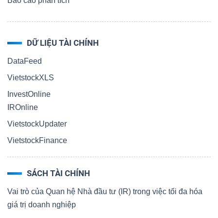
Báo cáo phân tích
DỮ LIỆU TÀI CHÍNH
DataFeed
VietstockXLS
InvestOnline
IROnline
VietstockUpdater
VietstockFinance
SÁCH TÀI CHÍNH
Vai trò của Quan hệ Nhà đầu tư (IR) trong việc tối đa hóa
giá trị doanh nghiệp