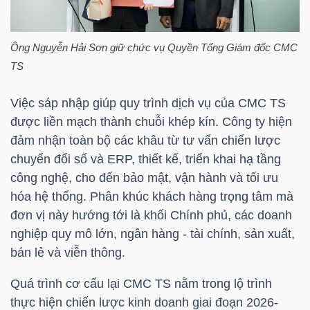
TÀI
Ông Nguyễn Hải Sơn giữ chức vụ Quyền Tổng Giám đốc
CMC
CHÍNH
TS
CÁ
NHÂN
Việc sáp nhập giúp quy trình dịch vụ của
CMC
TS
được liền mạch thành chuỗi khép kín. Công ty hiện
đảm nhận toàn bộ các khâu từ tư vấn chiến lược
PHÂN
chuyển đổi số và ERP, thiết kế, triển khai hạ tầng
TÍCH
công nghệ, cho đến bảo mật, vận hành và tối ưu
hóa hệ thống. Phân khúc khách hàng trọng tâm mà
VIETSTOCKFINANCE
đơn vị này hướng tới là khối Chính phủ, các doanh
nghiệp quy mô lớn, ngân hàng - tài chính, sản xuất,
bán lẻ và viễn thông.
VĨ
Quá trình cơ cấu lại
CMC
TS nằm trong lộ trình
MÔ
thực hiện chiến lược kinh doanh giai đoạn 2026-