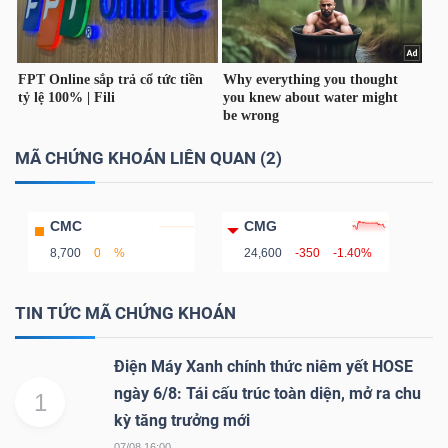
LIỆU
Ngành
(-)
VS-
MÃ CHỨNG KHOÁN LIÊN QUAN (2)
SECTOR
CMC
CMG
8,700
0
%
24,600
-350
-1.40%
TIN TỨC MÃ CHỨNG KHOÁN
NĂNG
LƯỢNG
Điện Máy Xanh chính thức niêm yết HOSE
ngày 6/8: Tái cấu trúc toàn diện, mở ra chu
1
kỳ tăng trưởng mới
07/08 16:00