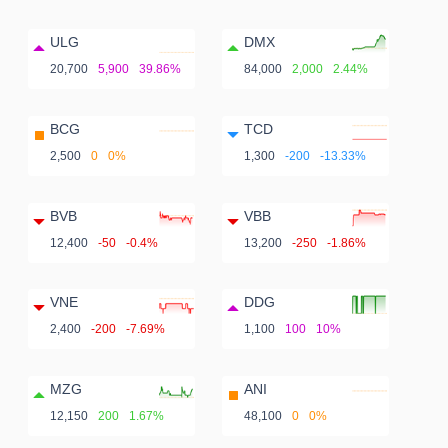
ULG
DMX
20,700
5,900
39.86%
84,000
2,000
2.44%
BCG
TCD
2,500
0
0%
1,300
-200
-13.33%
BVB
VBB
12,400
-50
-0.4%
13,200
-250
-1.86%
VNE
DDG
2,400
-200
-7.69%
1,100
100
10%
MZG
ANI
12,150
200
1.67%
48,100
0
0%