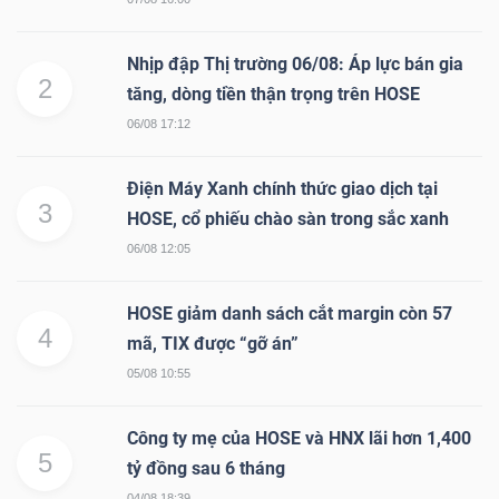
NGUYÊN
VẬT
Nhịp đập Thị trường 06/08: Áp lực bán gia
LIỆU
2
tăng, dòng tiền thận trọng trên HOSE
06/08 17:12
Điện Máy Xanh chính thức giao dịch tại
3
CÔNG
HOSE, cổ phiếu chào sàn trong sắc xanh
NGHIỆP
06/08 12:05
HOSE giảm danh sách cắt margin còn 57
4
mã, TIX được “gỡ án”
05/08 10:55
TIÊU
DÙNG
Công ty mẹ của HOSE và HNX lãi hơn 1,400
KHÔNG
5
tỷ đồng sau 6 tháng
THIẾT
04/08 18:39