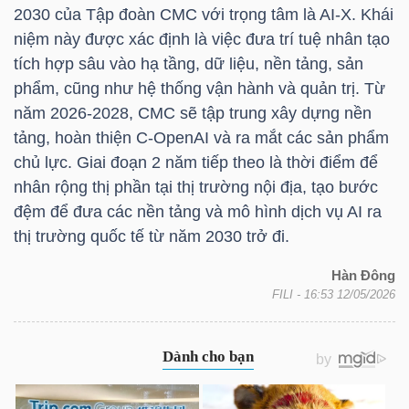
2030 của Tập đoàn
CMC
với trọng tâm là AI-X. Khái
niệm này được xác định là việc đưa trí tuệ nhân tạo
tích hợp sâu vào hạ tầng, dữ liệu, nền tảng, sản
NGÀNH
phẩm, cũng như hệ thống vận hành và quản trị. Từ
năm 2026-2028,
CMC
sẽ tập trung xây dựng nền
tảng, hoàn thiện C-OpenAI và ra mắt các sản phẩm
DOANH
chủ lực. Giai đoạn 2 năm tiếp theo là thời điểm để
NGHIỆP
nhân rộng thị phần tại thị trường nội địa, tạo bước
đệm để đưa các nền tảng và mô hình dịch vụ AI ra
thị trường quốc tế từ năm 2030 trở đi.
CỔ
Hàn Đông
PHIẾU
FILI
- 16:53 12/05/2026
PHÁI
SINH