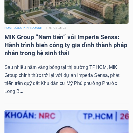
DỊCH
VỤ
TRUYỀN
THÔNG
HOẠT ĐỘNG KINH DOANH
07/08 15:02
MIK Group “Nam tiến” với Imperia Sensa:
Hành trình biến công ty gia đình thành pháp
nhân trong hệ sinh thái
TIỆN
Sau nhiều năm vắng bóng tại thị trường TPHCM, MIK
ÍCH
Group chính thức trở lại với dự án Imperia Sensa, phát
triển trên quỹ đất Khu dân cư Mỹ Phú phường Phước
Long B...
BẤT
ĐỘNG
SẢN