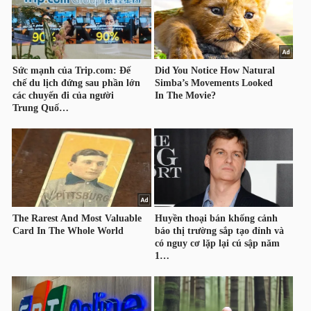
TRÁI
PHIẾU
CÔNG
CỤ
ĐẦU
TƯ
TRUY
XUẤT
DỮ