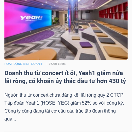
HOẠT ĐỘNG KINH DOANH
06/08 18:04
Doanh thu từ concert ít ỏi, Yeah1 giảm nửa
lãi ròng, có khoản ủy thác đầu tư hơn 430 tỷ
Nguồn thu từ concert chưa đáng kể, lãi ròng quý 2 CTCP
Tập đoàn Yeah1 (HOSE: YEG) giảm 52% so với cùng kỳ.
Công ty cũng đang tái cơ cấu cấu trúc tập đoàn thông
qua...