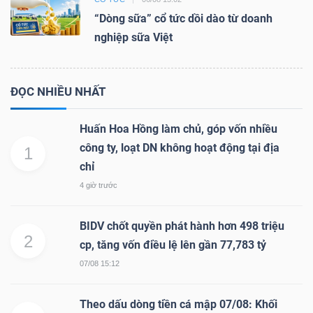
“Dòng sữa” cổ tức dồi dào từ doanh
nghiệp sữa Việt
ĐỌC NHIỀU NHẤT
Huấn Hoa Hồng làm chủ, góp vốn nhiều
công ty, loạt DN không hoạt động tại địa
1
chỉ
4 giờ trước
BIDV chốt quyền phát hành hơn 498 triệu
2
cp, tăng vốn điều lệ lên gần 77,783 tỷ
07/08 15:12
Theo dấu dòng tiền cá mập 07/08: Khối