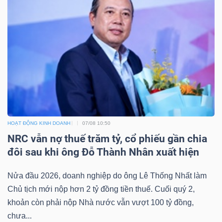
Mã
chứng
khoán
(-)
Tất cả
Cổ phiếu
Chỉ số
Chứng chỉ quỹ
Chứng 
Lãnh
đạo
HOẠT ĐỘNG KINH DOANH
07/08 10:50
(-)
NRC vẫn nợ thuế trăm tỷ, cổ phiếu gần chia
đôi sau khi ông Đỗ Thành Nhân xuất hiện
Tất cả
Người nội bộ
Người liên quan
Cổ đông lớn
Nửa đầu 2026, doanh nghiệp do ông Lê Thống Nhất làm
Tin
Chủ tịch mới nộp hơn 2 tỷ đồng tiền thuế. Cuối quý 2,
tức
khoản còn phải nộp Nhà nước vẫn vượt 100 tỷ đồng,
(-)
chưa...