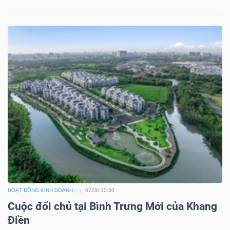
Bài
viết
của
tác
giả
(-)
Báo
cáo
phân
tích
(-)
HOẠT ĐỘNG KINH DOANH
07/08 10:30
Cuộc đổi chủ tại Bình Trưng Mới của Khang
Thuật
Điền