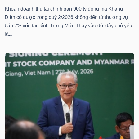
ngữ
(-)
Khoản doanh thu tài chính gần 900 tỷ đồng mà Khang
Điền có được trong quý 2/2026 không đến từ thương vụ
bán 2% vốn tại Bình Trưng Mới. Thay vào đó, đây chủ yếu
Dịch
là...
vụ
(-)
Đào
tạo
Sách
tài
chính