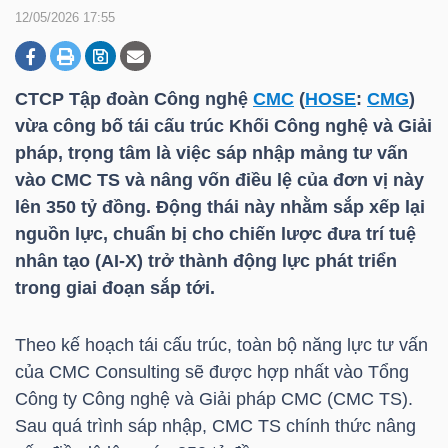
12/05/2026 17:55
DOANH
NGHIỆP
CTCP Tập đoàn Công nghệ
CMC
(
HOSE
:
CMG
)
vừa công bố tái cấu trúc Khối Công nghệ và Giải
pháp, trọng tâm là việc sáp nhập mảng tư vấn
vào
CMC
TS và nâng vốn điều lệ của đơn vị này
BẤT
lên 350 tỷ đồng. Động thái này nhằm sắp xếp lại
ĐỘNG
nguồn lực, chuẩn bị cho chiến lược đưa trí tuệ
SẢN
nhân tạo (AI-X) trở thành động lực phát triển
trong giai đoạn sắp tới.
TÀI
Theo kế hoạch tái cấu trúc, toàn bộ năng lực tư vấn
CHÍNH
của
CMC
Consulting sẽ được hợp nhất vào Tổng
Công ty Công nghệ và Giải pháp
CMC
(
CMC
TS).
Sau quá trình sáp nhập,
CMC
TS chính thức nâng