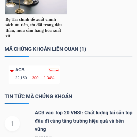
TÀI
CHÍNH
CÁ
NHÂN
MÃ CHỨNG KHOÁN LIÊN QUAN (1)
PHÂN
ACB
TÍCH
22,150
-300
-1.34%
VIETSTOCKFINANCE
TIN TỨC MÃ CHỨNG KHOÁN
ACB vào Top 20 VNSI: Chất lượng tài sản top
đầu đi cùng tăng trưởng hiệu quả và bền
1
VĨ
vững
MÔ