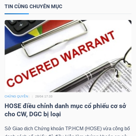
TIN CÙNG CHUYÊN MỤC
TRÁI
PHIẾU
CÔNG
CỤ
ĐẦU
TƯ
CHỨNG QUYỀN
28/04 17:33
HOSE điều chỉnh danh mục cổ phiếu cơ sở
cho CW, DGC bị loại
TRUY
XUẤT
Sở Giao dịch Chứng khoán TP.HCM (HOSE) vừa công bố
DỮ