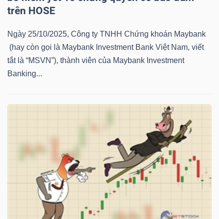
YẾU
trên HOSE
Ngày 25/10/2025, Công ty TNHH Chứng khoán Maybank
(hay còn gọi là Maybank Investment Bank Việt Nam, viết
tắt là “MSVN”), thành viên của Maybank Investment
TIÊU
Banking...
DÙNG
THIẾT
YẾU
CHĂM
SÓC
SỨC
KHỎE