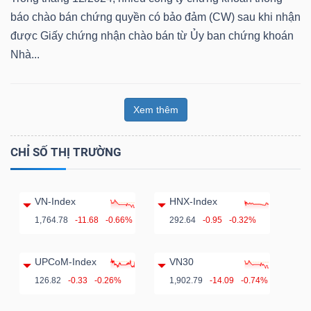
báo chào bán chứng quyền có bảo đảm (CW) sau khi nhận
được Giấy chứng nhận chào bán từ Ủy ban chứng khoán
Nhà...
Công
cụ
Xem thêm
đầu
tư
CHỈ SỐ THỊ TRƯỜNG
VN-Index
HNX-Index
1,764.78
-11.68
-0.66%
292.64
-0.95
-0.32%
Truyền
thông
UPCoM-Index
VN30
tài
126.82
-0.33
-0.26%
1,902.79
-14.09
-0.74%
chính