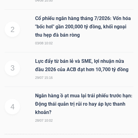
04/08 10:00
Cổ phiếu ngân hàng tháng 7/2026: Vốn hóa
NGÀNH
"bốc hơi" gần 200,000 tỷ đồng, khối ngoại
2
thu hẹp đà bán ròng
03/08 10:02
DOANH
NGHIỆP
Lực đẩy từ bán lẻ và SME, lợi nhuận nửa
3
đầu 2026 của ACB đạt hơn 10,700 tỷ đồng
29/07 15:16
CỔ
Ngân hàng ồ ạt mua lại trái phiếu trước hạn:
PHIẾU
Động thái quản trị rủi ro hay áp lực thanh
4
khoản?
28/07 10:02
PHÁI
SINH