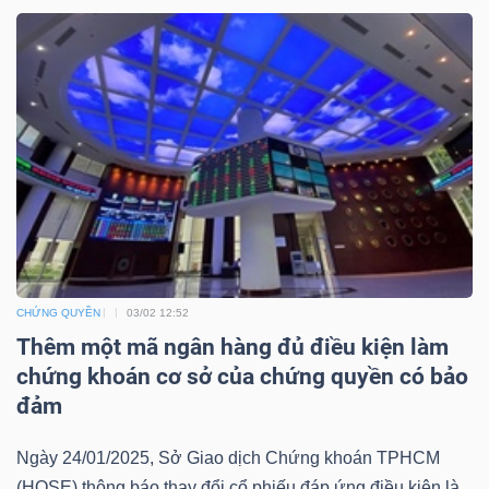
Bài
viết
của
tác
giả
(-)
Báo
cáo
CHỨNG QUYỀN
03/02 12:52
phân
Thêm một mã ngân hàng đủ điều kiện làm
tích
chứng khoán cơ sở của chứng quyền có bảo
(-)
đảm
Ngày 24/01/2025, Sở Giao dịch Chứng khoán TPHCM
Thuật
(HOSE) thông báo thay đổi cổ phiếu đáp ứng điều kiện là