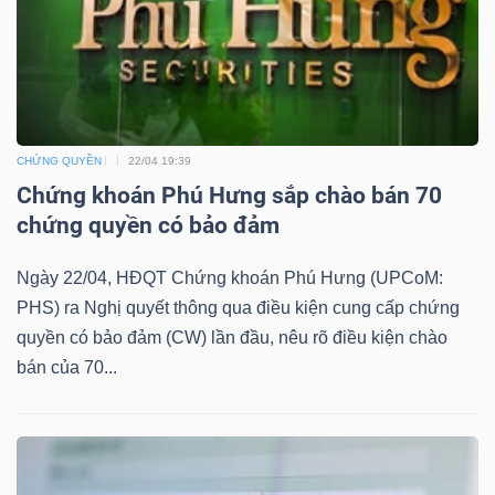
DỊCH
VỤ
TRUYỀN
THÔNG
CHỨNG QUYỀN
22/04 19:39
Chứng khoán Phú Hưng sắp chào bán 70
chứng quyền có bảo đảm
TIỆN
ÍCH
Ngày 22/04, HĐQT Chứng khoán Phú Hưng (UPCoM:
PHS) ra Nghị quyết thông qua điều kiện cung cấp chứng
quyền có bảo đảm (CW) lần đầu, nêu rõ điều kiện chào
bán của 70...
BẤT
ĐỘNG
SẢN