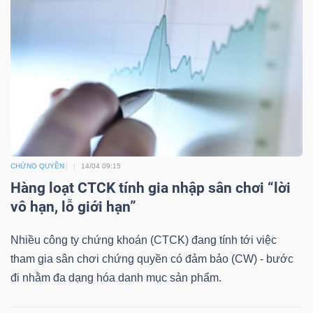
Mã
chứng
khoán
(-)
Tất cả
Cổ phiếu
Chỉ số
Chứng chỉ quỹ
Chứng 
Lãnh
đạo
CHỨNG QUYỀN
14/04 09:15
(-)
Hàng loạt CTCK tính gia nhập sân chơi “lời
vô hạn, lỗ giới hạn”
Tất cả
Người nội bộ
Người liên quan
Cổ đông lớn
Nhiều công ty chứng khoán (CTCK) đang tính tới việc
Tin
tham gia sân chơi chứng quyền có đảm bảo (CW) - bước
tức
đi nhằm đa dạng hóa danh mục sản phẩm.
(-)