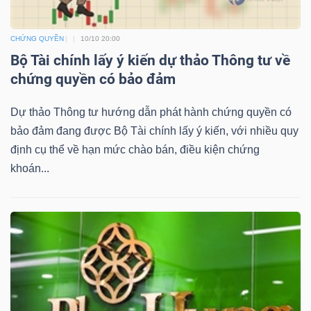
CHỨNG QUYỀN
10/10 20:00
Bộ Tài chính lấy ý kiến dự thảo Thông tư về
TÀI
chứng quyền có bảo đảm
CHÍNH
Dự thảo Thông tư hướng dẫn phát hành chứng quyền có
bảo đảm đang được Bộ Tài chính lấy ý kiến, với nhiều quy
định cụ thể về hạn mức chào bán, điều kiện chứng
khoán...
CÔNG
NGHỆ
THÔNG
TIN