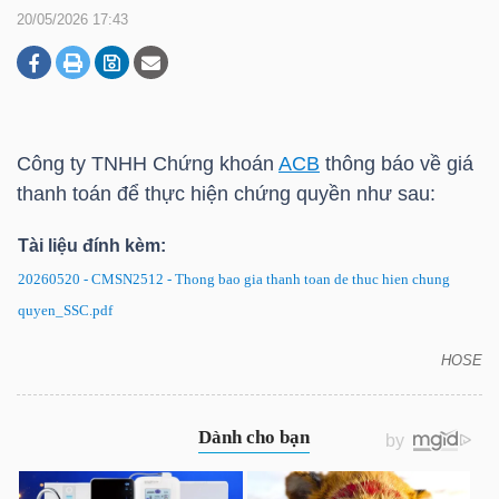
20/05/2026 17:43
DOANH
NGHIỆP
Công ty TNHH Chứng khoán
ACB
thông báo về giá
thanh toán để thực hiện chứng quyền như sau:
BẤT
ĐỘNG
Tài liệu đính kèm:
SẢN
20260520 - CMSN2512 - Thong bao gia thanh toan de thuc hien chung
quyen_SSC.pdf
HOSE
TÀI
CMSN2512: Thông báo về giá thanh toán để thực
CHÍNH
hiện chứng quyền