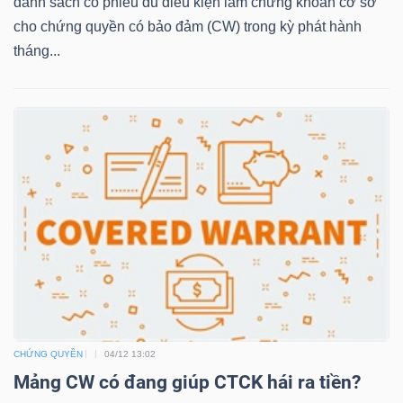
danh sách cổ phiếu đủ điều kiện làm chứng khoán cơ sở
LIỆU
cho chứng quyền có bảo đảm (CW) trong kỳ phát hành
tháng...
Ngành
(-)
VS-
SECTOR
NĂNG
LƯỢNG
CHỨNG QUYỀN
04/12 13:02
Mảng CW có đang giúp CTCK hái ra tiền?