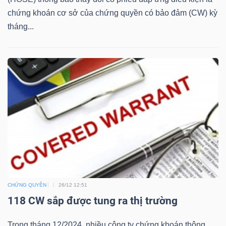
ngữ
chứng khoán cơ sở của chứng quyền có bảo đảm (CW) kỳ
(-)
tháng...
Dịch
vụ
(-)
Đào
tạo
CHỨNG QUYỀN
26/12 12:51
Sách
118 CW sắp được tung ra thị trường
tài
chính
Trong tháng 12/2024, nhiều công ty chứng khoán thông