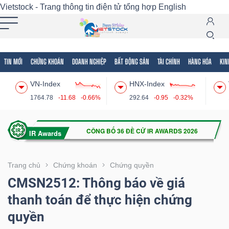
Vietstock - Trang thông tin điện tử tổng hợp
English
TIN MỚI
CHỨNG KHOÁN
DOANH NGHIỆP
BẤT ĐỘNG SẢN
TÀI CHÍNH
HÀNG HÓA
KIN
Tất cả
Tính năng
Ngành
Mã chứng khoán
Lãnh
VN-Index
HNX-Index
Tính
1764.78
-11.68
-0.66%
292.64
-0.95
-0.32%
năng
(-)
VIETSTOCK
Trang chủ
Chứng khoán
Chứng quyền
CMSN2512: Thông báo về giá
thanh toán để thực hiện chứng
CHỨNG
quyền
KHOÁN