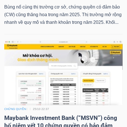
NGUYÊN
Bùng nổ cùng thị trường cơ sở, chứng quyền có đảm bảo
VẬT
(CW) cũng thăng hoa trong năm 2025. Thị trường mở rộng
LIỆU
nhanh về quy mô và thanh khoản trong năm 2025. Khối...
CÔNG
NGHIỆP
TIÊU
DÙNG
CHỨNG QUYỀN
25/10 22:37
KHÔNG
Maybank Investment Bank (“MSVN”) công
THIẾT
bố niêm yết 10 chứng quyền có bảo đảm