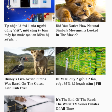
HÀNG
HÓA
KINH
TẾ
THẾ
GIỚI
ĐÔNG
DƯƠNG