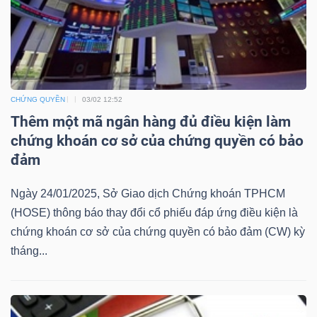
Bài
viết
của
tác
CHỨNG QUYỀN
03/02 12:52
giả
Thêm một mã ngân hàng đủ điều kiện làm
(-)
chứng khoán cơ sở của chứng quyền có bảo
đảm
Báo
cáo
Ngày 24/01/2025, Sở Giao dịch Chứng khoán TPHCM
phân
(HOSE) thông báo thay đổi cổ phiếu đáp ứng điều kiện là
tích
chứng khoán cơ sở của chứng quyền có bảo đảm (CW) kỳ
(-)
tháng...
Thuật