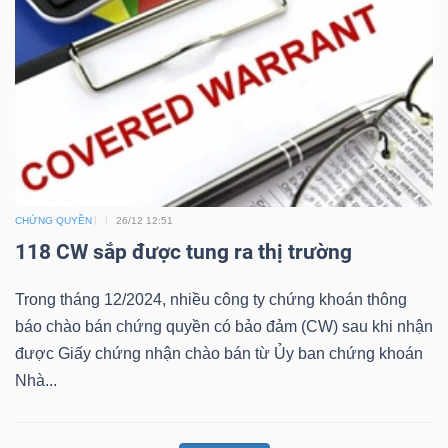
ngữ
(-)
Dịch
vụ
(-)
CHỨNG QUYỀN
26/12 12:51
Đào
118 CW sắp được tung ra thị trường
tạo
Trong tháng 12/2024, nhiều công ty chứng khoán thông
báo chào bán chứng quyền có bảo đảm (CW) sau khi nhận
được Giấy chứng nhận chào bán từ Ủy ban chứng khoán
Nhà...
Sách
tài
chính