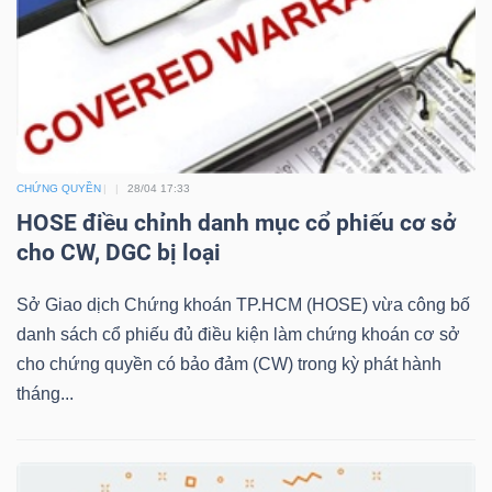
TRÁI
PHIẾU
CHỨNG QUYỀN
28/04 17:33
HOSE điều chỉnh danh mục cổ phiếu cơ sở
CÔNG
cho CW, DGC bị loại
CỤ
ĐẦU
Sở Giao dịch Chứng khoán TP.HCM (HOSE) vừa công bố
TƯ
danh sách cổ phiếu đủ điều kiện làm chứng khoán cơ sở
cho chứng quyền có bảo đảm (CW) trong kỳ phát hành
tháng...
TRUY
XUẤT
DỮ