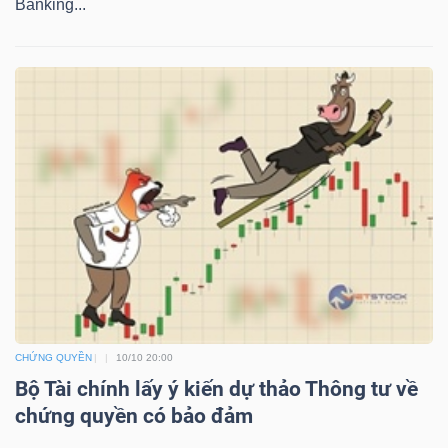
Banking...
YẾU
TIÊU
DÙNG
THIẾT
YẾU
CHĂM
CHỨNG QUYỀN
10/10 20:00
SÓC
Bộ Tài chính lấy ý kiến dự thảo Thông tư về
SỨC
chứng quyền có bảo đảm
KHỎE