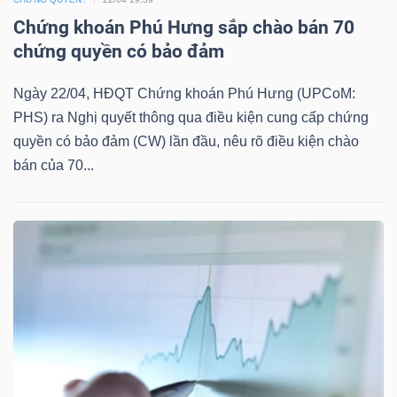
DỊCH
Chứng khoán Phú Hưng sắp chào bán 70
VỤ
chứng quyền có bảo đảm
TRUYỀN
THÔNG
Ngày 22/04, HĐQT Chứng khoán Phú Hưng (UPCoM:
PHS) ra Nghị quyết thông qua điều kiện cung cấp chứng
quyền có bảo đảm (CW) lần đầu, nêu rõ điều kiện chào
bán của 70...
TIỆN
ÍCH
BẤT
ĐỘNG
SẢN