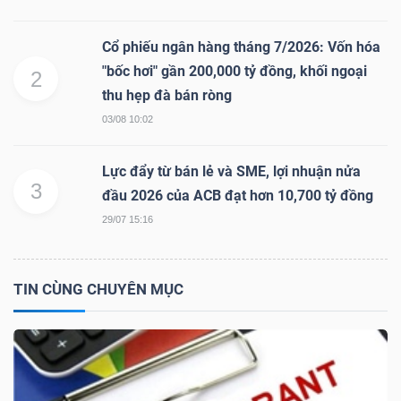
Cổ phiếu ngân hàng tháng 7/2026: Vốn hóa
NGÀNH
"bốc hơi" gần 200,000 tỷ đồng, khối ngoại
2
thu hẹp đà bán ròng
03/08 10:02
DOANH
Lực đẩy từ bán lẻ và SME, lợi nhuận nửa
NGHIỆP
3
đầu 2026 của ACB đạt hơn 10,700 tỷ đồng
29/07 15:16
CỔ
PHIẾU
TIN CÙNG CHUYÊN MỤC
PHÁI
SINH