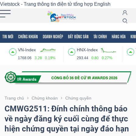
Vietstock - Trang thông tin điện tử tổng hợp
English
TIN MỚI
CHỨNG KHOÁN
DOANH NGHIỆP
BẤT ĐỘNG SẢN
TÀI CHÍNH
HÀNG HÓA
KIN
Tất cả
Tính năng
Ngành
Mã chứng khoán
Lãnh
VN-Index
HNX-Index
Tính
1768.06
3.28
0.19%
293.44
0.80
0.27%
năng
(-)
VIETSTOCK
Trang chủ
Chứng khoán
Chứng quyền
CMWG2511: Đính chính thông báo
về ngày đăng ký cuối cùng để thực
CHỨNG
hiện chứng quyền tại ngày đáo hạn
KHOÁN