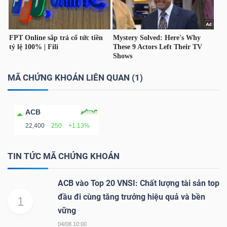
TÀI
CHÍNH
CÁ
NHÂN
MÃ CHỨNG KHOÁN LIÊN QUAN (1)
ACB
PHÂN
22,400
250
+1.13%
TÍCH
VIETSTOCKFINANCE
TIN TỨC MÃ CHỨNG KHOÁN
ACB vào Top 20 VNSI: Chất lượng tài sản top
đầu đi cùng tăng trưởng hiệu quả và bền
1
VĨ
vững
MÔ
04/08 10:00