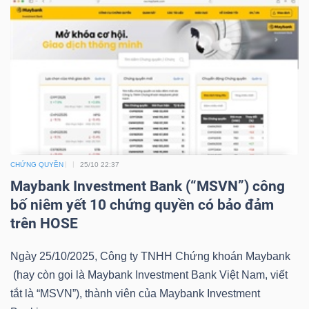
NGUYÊN
VẬT
LIỆU
CÔNG
NGHIỆP
CHỨNG QUYỀN
25/10 22:37
Maybank Investment Bank (“MSVN”) công
bố niêm yết 10 chứng quyền có bảo đảm
trên HOSE
TIÊU
Ngày 25/10/2025, Công ty TNHH Chứng khoán Maybank
DÙNG
(hay còn gọi là Maybank Investment Bank Việt Nam, viết
KHÔNG
tắt là “MSVN”), thành viên của Maybank Investment
THIẾT