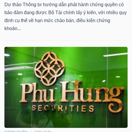
Dự thảo Thông tư hướng dẫn phát hành chứng quyền có
bảo đảm đang được Bộ Tài chính lấy ý kiến, với nhiều quy
định cụ thể về hạn mức chào bán, điều kiện chứng
TÀI
khoán...
CHÍNH
CÔNG
NGHỆ
THÔNG
TIN
CHỨNG QUYỀN
22/04 19:39