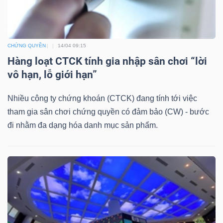
Mã
chứng
khoán
CHỨNG QUYỀN
14/04 09:15
(-)
Hàng loạt CTCK tính gia nhập sân chơi “lời
vô hạn, lỗ giới hạn”
Tất cả
Cổ phiếu
Chỉ số
Chứng chỉ quỹ
Chứng 
Nhiều công ty chứng khoán (CTCK) đang tính tới việc
Lãnh
tham gia sân chơi chứng quyền có đảm bảo (CW) - bước
đạo
đi nhằm đa dạng hóa danh mục sản phẩm.
(-)
Tất cả
Người nội bộ
Người liên quan
Cổ đông lớn
Tin
tức
(-)