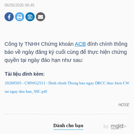
06/05/2026 08:45
DOANH
NGHIỆP
Công ty TNHH Chứng khoán
ACB
đính chính thông
báo về ngày đăng ký cuối cùng để thực hiện chứng
BẤT
quyền tại ngày đáo hạn như sau:
ĐỘNG
SẢN
Tài liệu đính kèm:
20260505 - CMWG2511 - Dinh chinh Thong bao ngay DKCC thuc hien CW
tai ngay dao han_SSC.pdf
TÀI
HOSE
CHÍNH
CMWG2511: Đính chính thông báo về ngày đăng ký
cuối cùng để thực hiện chứng quyền tại ngày đáo
hạn