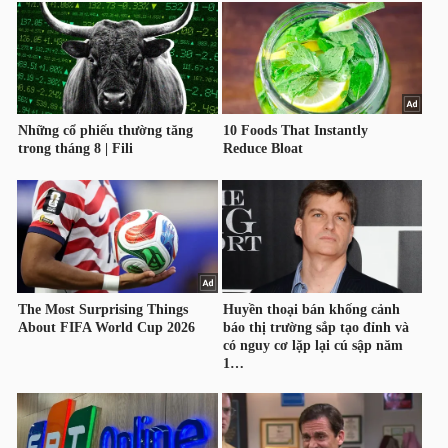
HÀNG
HÓA
KINH
TẾ
THẾ
GIỚI
ĐÔNG
DƯƠNG