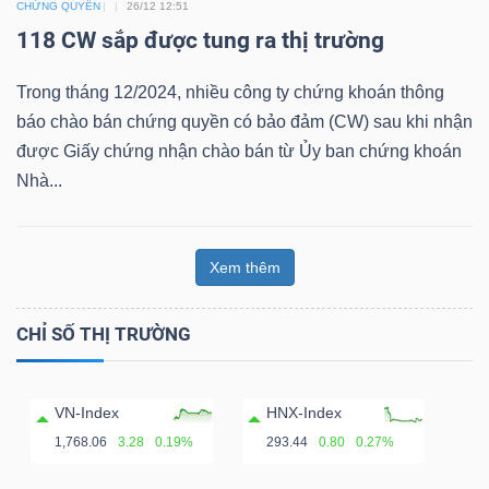
CHỨNG QUYỀN
26/12 12:51
118 CW sắp được tung ra thị trường
Bài
viết
Trong tháng 12/2024, nhiều công ty chứng khoán thông
của
báo chào bán chứng quyền có bảo đảm (CW) sau khi nhận
tác
được Giấy chứng nhận chào bán từ Ủy ban chứng khoán
giả
Nhà...
(-)
Báo
Xem thêm
cáo
phân
CHỈ SỐ THỊ TRƯỜNG
tích
(-)
VN-Index
HNX-Index
1,768.06
3.28
0.19%
293.44
0.80
0.27%
Thuật