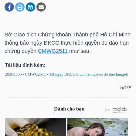
DOANH
NGHIỆP
Sở Giao dịch Chứng khoán Thành phố Hồ Chí Minh
thông báo ngày ĐKCC thực hiện quyền do đáo hạn
chứng quyền
CMWG2511
như sau:
BẤT
Tài liệu đính kèm:
ĐỘNG
SẢN
20260506 - CMWG2511 - TB ngay DKCC thuc hien quyen do dao han.pdf
HOSE
CMWG2511: Thông báo ngày ĐKCC thực hiện
quyền do đáo hạn
TÀI
CHÍNH