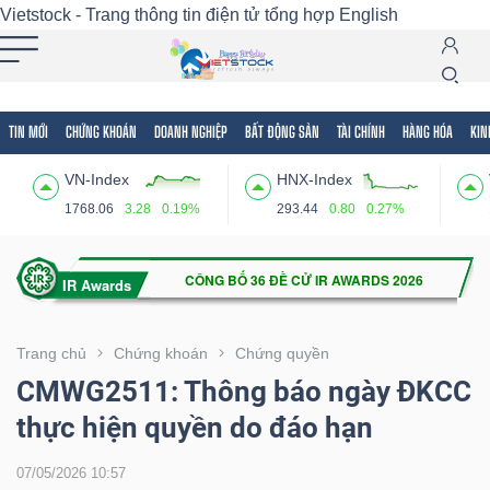
Vietstock - Trang thông tin điện tử tổng hợp
English
TIN MỚI
CHỨNG KHOÁN
DOANH NGHIỆP
BẤT ĐỘNG SẢN
TÀI CHÍNH
HÀNG HÓA
KIN
Tất cả
Tính năng
Ngành
Mã chứng khoán
Lãnh
VN-Index
HNX-Index
Tính
1768.06
3.28
0.19%
293.44
0.80
0.27%
năng
(-)
VIETSTOCK
Trang chủ
Chứng khoán
Chứng quyền
CMWG2511: Thông báo ngày ĐKCC
thực hiện quyền do đáo hạn
CHỨNG
KHOÁN
07/05/2026 10:57