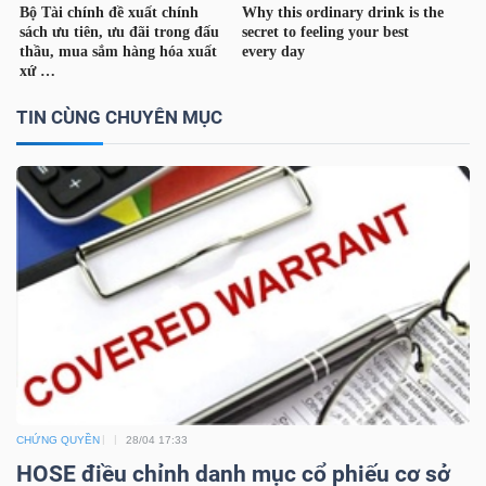
TÀI
CHÍNH
CÁ
TIN CÙNG CHUYÊN MỤC
NHÂN
PHÂN
TÍCH
VIETSTOCKFINANCE
VĨ
CHỨNG QUYỀN
28/04 17:33
MÔ
HOSE điều chỉnh danh mục cổ phiếu cơ sở