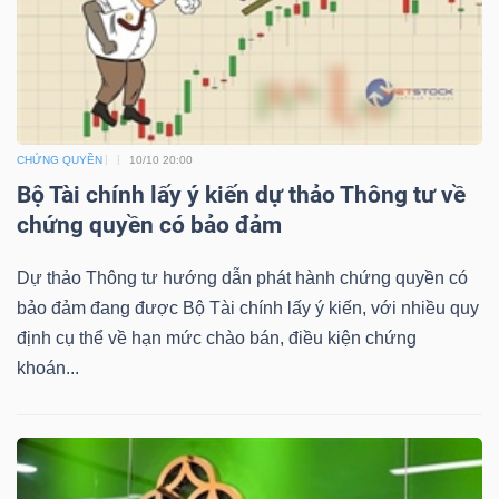
NGUYÊN
VẬT
LIỆU
CHỨNG QUYỀN
10/10 20:00
Bộ Tài chính lấy ý kiến dự thảo Thông tư về
CÔNG
chứng quyền có bảo đảm
NGHIỆP
Dự thảo Thông tư hướng dẫn phát hành chứng quyền có
bảo đảm đang được Bộ Tài chính lấy ý kiến, với nhiều quy
định cụ thể về hạn mức chào bán, điều kiện chứng
khoán...
TIÊU
DÙNG
KHÔNG
THIẾT