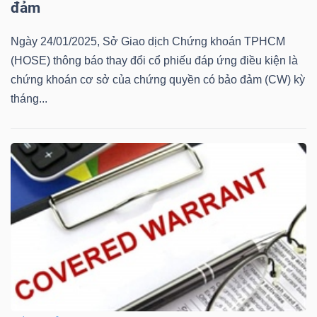
đảm
Mã
chứng
Ngày 24/01/2025, Sở Giao dịch Chứng khoán TPHCM
khoán
(HOSE) thông báo thay đổi cổ phiếu đáp ứng điều kiện là
(-)
chứng khoán cơ sở của chứng quyền có bảo đảm (CW) kỳ
tháng...
Tất cả
Cổ phiếu
Chỉ số
Chứng chỉ quỹ
Chứng 
Lãnh
đạo
(-)
Tất cả
Người nội bộ
Người liên quan
Cổ đông lớn
Tin
tức
(-)