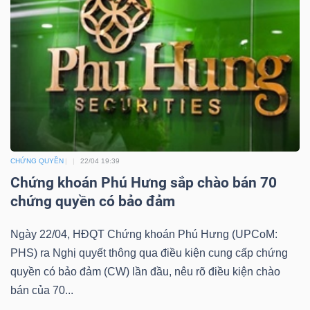
YẾU
TIÊU
DÙNG
THIẾT
YẾU
CHỨNG QUYỀN
22/04 19:39
Chứng khoán Phú Hưng sắp chào bán 70
chứng quyền có bảo đảm
CHĂM
Ngày 22/04, HĐQT Chứng khoán Phú Hưng (UPCoM:
SÓC
PHS) ra Nghị quyết thông qua điều kiện cung cấp chứng
quyền có bảo đảm (CW) lần đầu, nêu rõ điều kiện chào
SỨC
bán của 70...
KHỎE