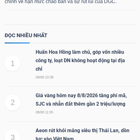
chỉnh về hạn mức chào bán và sự rút lui của DGC.
Dữ
ĐỌC NHIỀU NHẤT
liệu
tài
Huấn Hoa Hồng làm chủ, góp vốn nhiều
chính
công ty, loạt DN không hoạt động tại địa
1
chỉ
08/08 10:38
Giá vàng hôm nay 8/8/2026 tăng phi mã,
2
SJC và nhẫn đắt thêm gần 2 triệu/lượng
08/08 11:05
Aeon rút khỏi mảng siêu thị Thái Lan, dồn
3
lực vào Việt Nam