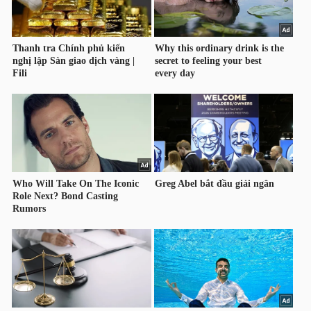
HÀNG
HÓA
KINH
TẾ
THẾ
GIỚI
ĐÔNG
DƯƠNG