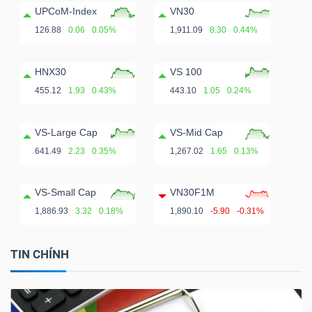
ngữ
UPCoM-Index
VN30
(-)
126.88
0.06
0.05%
1,911.09
8.30
0.44%
Dịch
HNX30
VS 100
vụ
455.12
1.93
0.43%
443.10
1.05
0.24%
(-)
VS-Large Cap
VS-Mid Cap
641.49
2.23
0.35%
1,267.02
1.65
0.13%
Đào
tạo
VS-Small Cap
VN30F1M
1,886.93
3.32
0.18%
1,890.10
-5.90
-0.31%
TIN CHÍNH
Sách
tài
chính