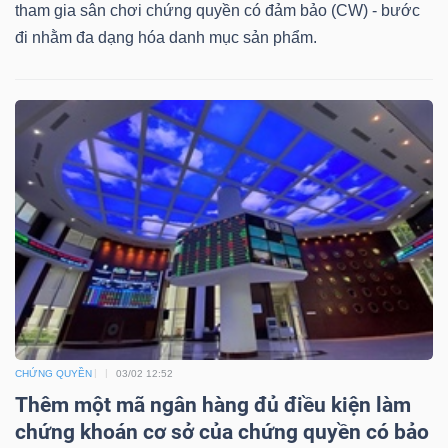
DỊCH
tham gia sân chơi chứng quyền có đảm bảo (CW) - bước
VỤ
đi nhằm đa dạng hóa danh mục sản phẩm.
TRUYỀN
THÔNG
TIỆN
ÍCH
BẤT
CHỨNG QUYỀN
03/02 12:52
ĐỘNG
Thêm một mã ngân hàng đủ điều kiện làm
SẢN
chứng khoán cơ sở của chứng quyền có bảo