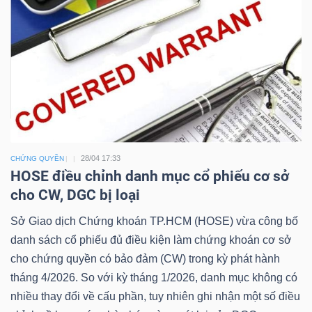
Công
cụ
đầu
tư
28/04 17:33
CHỨNG QUYỀN
HOSE điều chỉnh danh mục cổ phiếu cơ sở
cho CW, DGC bị loại
Sở Giao dịch Chứng khoán TP.HCM (HOSE) vừa công bố
Truyền
danh sách cổ phiếu đủ điều kiện làm chứng khoán cơ sở
thông
cho chứng quyền có bảo đảm (CW) trong kỳ phát hành
tài
tháng 4/2026. So với kỳ tháng 1/2026, danh mục không có
chính
nhiều thay đổi về cấu phần, tuy nhiên ghi nhận một số điều