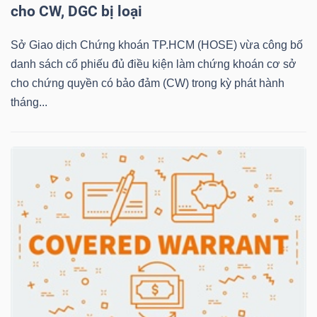
cho CW, DGC bị loại
Sở Giao dịch Chứng khoán TP.HCM (HOSE) vừa công bố
NGÀNH
danh sách cổ phiếu đủ điều kiện làm chứng khoán cơ sở
cho chứng quyền có bảo đảm (CW) trong kỳ phát hành
tháng...
DOANH
NGHIỆP
CỔ
PHIẾU
PHÁI
SINH