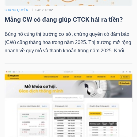
CHỨNG QUYỀN
04/12 13:02
Mảng CW có đang giúp CTCK hái ra tiền?
TRÁI
PHIẾU
Bùng nổ cùng thị trường cơ sở, chứng quyền có đảm bảo
(CW) cũng thăng hoa trong năm 2025. Thị trường mở rộng
nhanh về quy mô và thanh khoản trong năm 2025. Khối...
CÔNG
CỤ
ĐẦU
TƯ
TRUY
XUẤT
DỮ