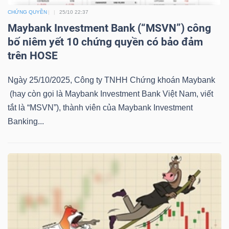
LIỆU
CHỨNG QUYỀN
25/10 22:37
Maybank Investment Bank (“MSVN”) công
Ngành
bố niêm yết 10 chứng quyền có bảo đảm
(-)
trên HOSE
VS-
Ngày 25/10/2025, Công ty TNHH Chứng khoán Maybank
SECTOR
(hay còn gọi là Maybank Investment Bank Việt Nam, viết
tắt là “MSVN”), thành viên của Maybank Investment
Banking...
NĂNG
LƯỢNG