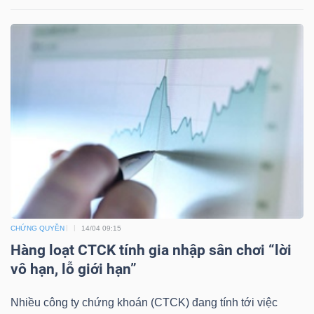
TÀI
CHÍNH
CÔNG
NGHỆ
THÔNG
CHỨNG QUYỀN
14/04 09:15
TIN
Hàng loạt CTCK tính gia nhập sân chơi “lời
vô hạn, lỗ giới hạn”
Nhiều công ty chứng khoán (CTCK) đang tính tới việc