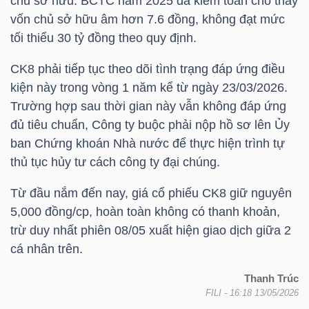
chủ sở hữu. BCTC năm 2025 đã kiểm toán cho thấy
vốn chủ sở hữu âm hơn 7.6 đồng, không đạt mức
TÀI
tối thiểu 30 tỷ đồng theo quy định.
CHÍNH
CK8
phải tiếp tục theo dõi tình trạng đáp ứng điều
CÁ
kiện này trong vòng 1 năm kể từ ngày 23/03/2026.
NHÂN
Trường hợp sau thời gian này vẫn không đáp ứng
đủ tiêu chuẩn, Công ty buộc phải nộp hồ sơ lên Ủy
ban Chứng khoán Nhà nước để thực hiện trình tự
PHÂN
thủ tục hủy tư cách công ty đại chúng.
TÍCH
Từ đầu nắm đến nay, giá cổ phiếu
CK8
giữ nguyên
VIETSTOCKFINANCE
5,000 đồng/cp, hoàn toàn không có thanh khoản,
trừ duy nhất phiên 08/05 xuất hiện giao dịch giữa 2
cá nhân trên.
VĨ
Thanh Trúc
FILI
- 16:18 13/05/2026
MÔ