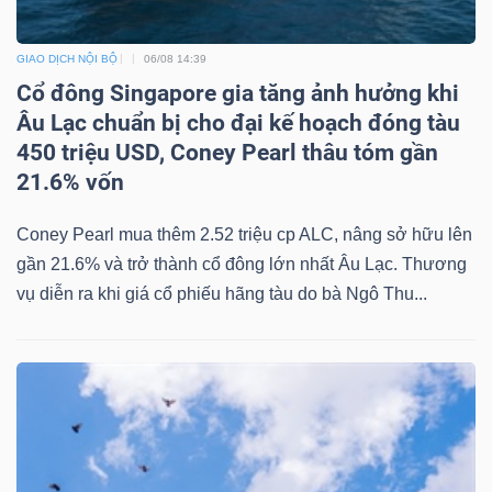
YẾU
GIAO DỊCH NỘI BỘ
06/08 14:39
Cổ đông Singapore gia tăng ảnh hưởng khi
Âu Lạc chuẩn bị cho đại kế hoạch đóng tàu
TIÊU
450 triệu USD, Coney Pearl thâu tóm gần
DÙNG
21.6% vốn
THIẾT
Coney Pearl mua thêm 2.52 triệu cp ALC, nâng sở hữu lên
YẾU
gần 21.6% và trở thành cổ đông lớn nhất Âu Lạc. Thương
vụ diễn ra khi giá cổ phiếu hãng tàu do bà Ngô Thu...
CHĂM
SÓC
SỨC
KHỎE