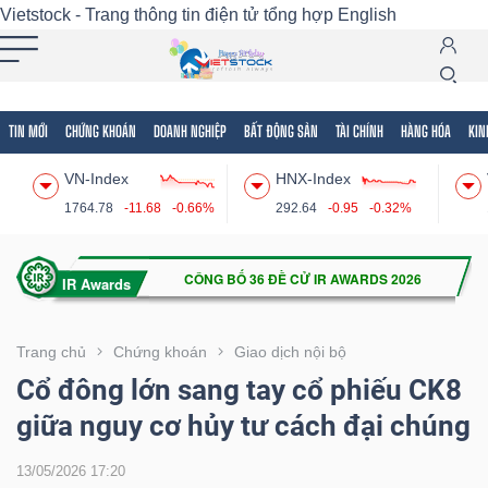
Vietstock - Trang thông tin điện tử tổng hợp
English
TIN MỚI
CHỨNG KHOÁN
DOANH NGHIỆP
BẤT ĐỘNG SẢN
TÀI CHÍNH
HÀNG HÓA
KIN
Tất cả
Tính năng
Ngành
Mã chứng khoán
Lãnh
VN-Index
HNX-Index
Tính
1764.78
-11.68
-0.66%
292.64
-0.95
-0.32%
năng
(-)
VIETSTOCK
Trang chủ
Chứng khoán
Giao dịch nội bộ
Cổ đông lớn sang tay cổ phiếu CK8
giữa nguy cơ hủy tư cách đại chúng
CHỨNG
KHOÁN
13/05/2026 17:20