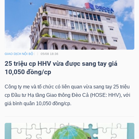
TÀI
CHÍNH
GIAO DỊCH NỘI BỘ
05/08 18:36
25 triệu cp HHV vừa được sang tay giá
10,050 đồng/cp
CÔNG
NGHỆ
Công ty mẹ và tổ chức có liên quan vừa sang tay 25 triệu
THÔNG
cp Đầu tư Hạ tầng Giao thông Đèo Cả (HOSE: HHV), với
TIN
giá bình quân 10,050 đồng/cp.