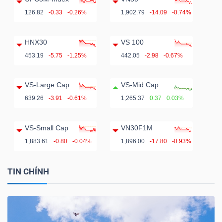
126.82
-0.33
-0.26%
1,902.79
-14.09
-0.74%
HNX30
VS 100
453.19
-5.75
-1.25%
442.05
-2.98
-0.67%
VS-Large Cap
VS-Mid Cap
639.26
-3.91
-0.61%
1,265.37
0.37
0.03%
VS-Small Cap
VN30F1M
1,883.61
-0.80
-0.04%
1,896.00
-17.80
-0.93%
TIN CHÍNH