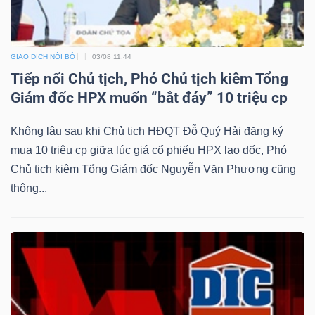
GIAO DỊCH NỘI BỘ
03/08 11:44
Dữ
Tiếp nối Chủ tịch, Phó Chủ tịch kiêm Tổng
liệu
Giám đốc HPX muốn “bắt đáy” 10 triệu cp
tài
chính
Không lâu sau khi Chủ tịch HĐQT Đỗ Quý Hải đăng ký
mua 10 triệu cp giữa lúc giá cổ phiếu HPX lao dốc, Phó
Chủ tịch kiêm Tổng Giám đốc Nguyễn Văn Phương cũng
thông...