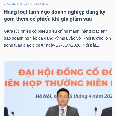
GIAO DỊCH NỘI BỘ
03/08 15:02
Hàng loạt lãnh đạo doanh nghiệp đăng ký
gom thêm cổ phiếu khi giá giảm sâu
Công
Giữa lúc nhiều cổ phiếu điều chỉnh mạnh, hàng loạt lãnh
đạo doanh nghiệp đã đăng ký mua vào với khối lượng lớn
cụ
trong tuần giao dịch từ ngày 27-31/7/2026. Nổi bật...
đầu
tư
Truyền
thông
tài
chính