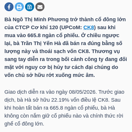
Bà Ngô Thị Minh Phương trở thành cổ đông lớn
DOANH
của CTCP Cơ khí 120 (UPCoM:
CK8
) sau khi
NGHIỆP
mua vào 665.8 ngàn cổ phiếu. Ở chiều ngược
lại, bà Trần Thị Yến Hà đã bán ra đúng bằng số
lượng này và thoái sạch vốn
CK8
. Thương vụ
BẤT
sang tay diễn ra trong bối cảnh công ty đang đối
ĐỘNG
mặt với nguy cơ bị hủy tư cách đại chúng do
SẢN
vốn chủ sở hữu rớt xuống mức âm.
Giao dịch diễn ra vào ngày 08/05/2026. Trước giao
dịch, bà Hà sở hữu 22.19% vốn điều lệ
CK8
. Sau
TÀI
khi hoàn tất bán ra 665.8 ngàn cổ phiếu, bà Hà
CHÍNH
không còn nắm giữ cổ phiếu nào và chính thức rời
ghế cổ đông lớn.