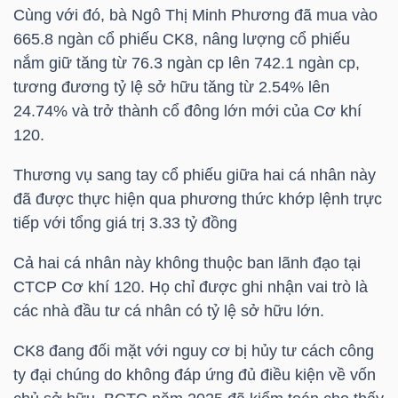
HÀNG
Cùng với đó, bà Ngô Thị Minh Phương đã mua vào
HÓA
665.8 ngàn cổ phiếu
CK8
, nâng lượng cổ phiếu
nắm giữ tăng từ 76.3 ngàn cp lên 742.1 ngàn cp,
tương đương tỷ lệ sở hữu tăng từ 2.54% lên
24.74% và trở thành cổ đông lớn mới của Cơ khí
KINH
120.
TẾ
Thương vụ sang tay cổ phiếu giữa hai cá nhân này
đã được thực hiện qua phương thức khớp lệnh trực
tiếp với tổng giá trị 3.33 tỷ đồng
THẾ
GIỚI
Cả hai cá nhân này không thuộc ban lãnh đạo tại
CTCP Cơ khí 120. Họ chỉ được ghi nhận vai trò là
các nhà đầu tư cá nhân có tỷ lệ sở hữu lớn.
ĐÔNG
CK8
đang đối mặt với nguy cơ bị hủy tư cách công
DƯƠNG
ty đại chúng do không đáp ứng đủ điều kiện về vốn