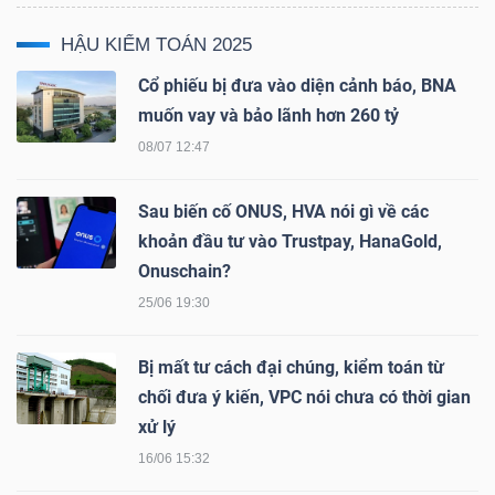
HẬU KIỂM TOÁN 2025
NGÀNH
Cổ phiếu bị đưa vào diện cảnh báo, BNA
muốn vay và bảo lãnh hơn 260 tỷ
08/07 12:47
DOANH
Sau biến cố ONUS, HVA nói gì về các
NGHIỆP
khoản đầu tư vào Trustpay, HanaGold,
Onuschain?
25/06 19:30
CỔ
PHIẾU
Bị mất tư cách đại chúng, kiểm toán từ
chối đưa ý kiến, VPC nói chưa có thời gian
xử lý
PHÁI
16/06 15:32
SINH