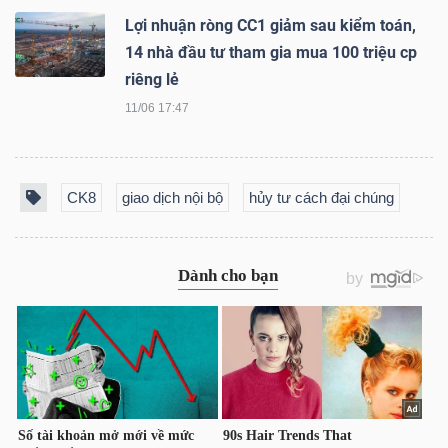
Lợi nhuận ròng CC1 giảm sau kiểm toán,
14 nhà đầu tư tham gia mua 100 triệu cp
riêng lẻ
TRÁI
PHIẾU
11/06 17:47
CK8
giao dịch nội bộ
hủy tư cách đại chúng
CÔNG
CỤ
ĐẦU
TƯ
TRUY
XUẤT
DỮ