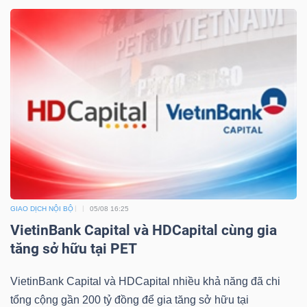
Mã
chứng
khoán
(-)
Tất cả
Cổ phiếu
Chỉ số
Chứng chỉ quỹ
Chứng 
Lãnh
đạo
(-)
GIAO DỊCH NỘI BỘ
05/08 16:25
Tất cả
Người nội bộ
Người liên quan
Cổ đông lớn
VietinBank Capital và HDCapital cùng gia
tăng sở hữu tại PET
Tin
tức
VietinBank Capital và HDCapital nhiều khả năng đã chi
(-)
tổng cộng gần 200 tỷ đồng để gia tăng sở hữu tại