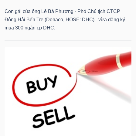
ngữ
(-)
Con gái của ông Lê Bá Phương - Phó Chủ tịch CTCP
Đông Hải Bến Tre (Dohaco, HOSE: DHC) - vừa đăng ký
mua 300 ngàn cp DHC.
Dịch
vụ
(-)
Đào
tạo
Sách
tài
chính