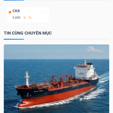
NGUYÊN
CK8
VẬT
5,600
0
%
LIỆU
TIN CÙNG CHUYÊN MỤC
CÔNG
NGHIỆP
TIÊU
DÙNG
KHÔNG
THIẾT