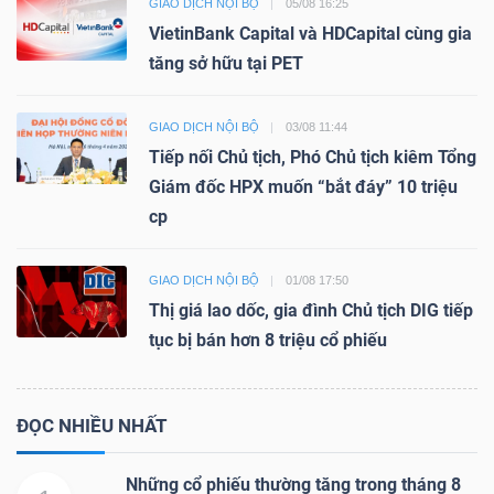
GIAO DỊCH NỘI BỘ
05/08 16:25
VietinBank Capital và HDCapital cùng gia
tăng sở hữu tại PET
GIAO DỊCH NỘI BỘ
03/08 11:44
Tiếp nối Chủ tịch, Phó Chủ tịch kiêm Tổng
Giám đốc HPX muốn “bắt đáy” 10 triệu
cp
GIAO DỊCH NỘI BỘ
01/08 17:50
Thị giá lao dốc, gia đình Chủ tịch DIG tiếp
tục bị bán hơn 8 triệu cổ phiếu
ĐỌC NHIỀU NHẤT
Những cổ phiếu thường tăng trong tháng 8