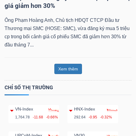
giá giảm hơn 30%
Ông Phạm Hoàng Anh, Chủ tịch HĐQT CTCP Đầu tư
Thương mại SMC (HOSE: SMC), vừa đăng ký mua 5 triệu
cp trong bối cảnh giá cổ phiếu SMC đã giảm hơn 30% từ
đầu tháng 7...
Xem thêm
CHỈ SỐ THỊ TRƯỜNG
VN-Index
HNX-Index
1,764.78
-11.68
-0.66%
292.64
-0.95
-0.32%
UPCoM-Index
VN30