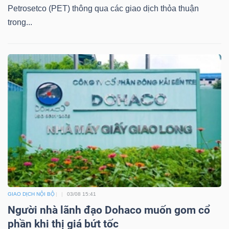
Petrosetco (PET) thông qua các giao dịch thỏa thuận
Bài
trong...
viết
của
tác
giả
(-)
Báo
cáo
phân
tích
(-)
GIAO DỊCH NỘI BỘ
03/08 15:41
Người nhà lãnh đạo Dohaco muốn gom cổ
Thuật
phần khi thị giá bứt tốc