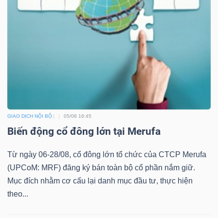
DỊCH
VỤ
TRUYỀN
THÔNG
TIỆN
ÍCH
GIAO DỊCH NỘI BỘ
05/08 16:45
Biến động cổ đông lớn tại Merufa
Từ ngày 06-28/08, cổ đông lớn tổ chức của CTCP Merufa
(UPCoM: MRF) đăng ký bán toàn bộ cổ phần nắm giữ.
BẤT
Mục đích nhằm cơ cấu lại danh mục đầu tư, thực hiện
ĐỘNG
theo...
SẢN