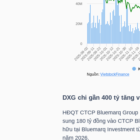
TÀI
CHÍNH
CÁ
NHÂN
PHÂN
TÍCH
VIETSTOCKFINANCE
DXG
chi gần 400 tỷ tăng 
HĐQT CTCP Bluemarq Group 
sung 180 tỷ đồng vào CTCP Bl
VĨ
hữu tại Bluemarq Investment t
MÔ
năm 2026.