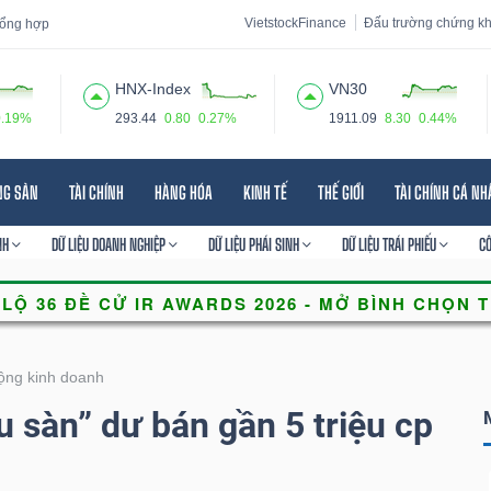
VietstockFinance
Đấu trường chứng k
 tổng hợp
HNX-Index
VN30
0.19%
293.44
0.80
0.27%
1911.09
8.30
0.44%
 đạo
Tin tức
Báo cáo phân tích
Thuật ngữ
Dịch vụ
NG SẢN
TÀI CHÍNH
HÀNG HÓA
KINH TẾ
THẾ GIỚI
TÀI CHÍNH CÁ N
NH
DỮ LIỆU DOANH NGHIỆP
DỮ LIỆU PHÁI SINH
DỮ LIỆU TRÁI PHIẾU
C
ộng kinh doanh
u sàn” dư bán gần 5 triệu cp