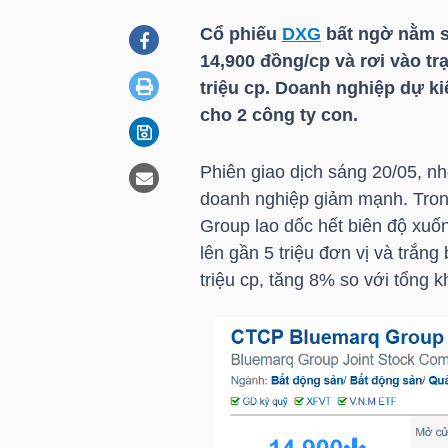
Cổ phiếu
DXG
bất ngờ nằm s
14,900 đồng/cp và rơi vào tr
DOANH
triệu cp. Doanh nghiệp dự k
NGHIỆP
cho 2 công ty con.
Phiên giao dịch sáng 20/05, n
BẤT
doanh nghiệp giảm mạnh. Trong
ĐỘNG
Group lao dốc hết biên độ xuố
SẢN
lên gần 5 triệu đơn vị và trắn
triệu cp, tăng 8% so với tổng k
TÀI
CHÍNH