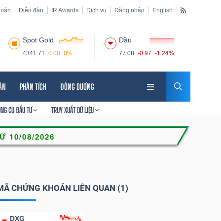
hoán
Diễn đàn
IR Awards
Dịch vụ
Đăng nhập
English
Spot Gold
Dầu
4341.71
0.00
0%
77.08
-0.97
-1.24%
HÂN
PHÂN TÍCH
ĐÔNG DƯƠNG
ÔNG CỤ ĐẦU TƯ
TRUY XUẤT DỮ LIỆU
MÃ CHỨNG KHOÁN LIÊN QUAN (1)
DXG