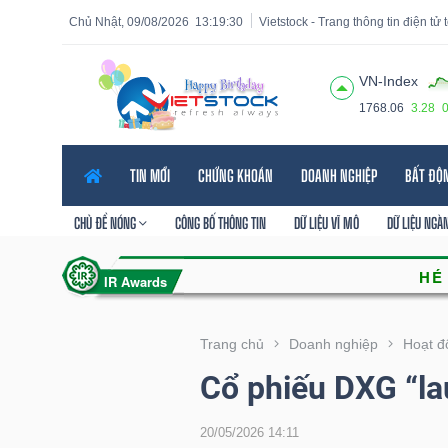
Chủ Nhật, 09/08/2026
13:19:31
Vietstock - Trang thông tin điện tử
VN-Index
1768.06
3.28
Tất cả
Tính năng
Ngành
Mã chứng khoán
Lãnh
TIN MỚI
CHỨNG KHOÁN
DOANH NGHIỆP
BẤT ĐỘ
Tính
năng
CHỦ ĐỀ NÓNG
CÔNG BỐ THÔNG TIN
DỮ LIỆU VĨ MÔ
DỮ LIỆU NGÀ
(-)
VIETSTOCK
Trang chủ
Doanh nghiệp
Hoạt đ
Cổ phiếu DXG “la
CHỨNG
KHOÁN
20/05/2026 14:11