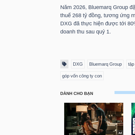
LIỆU
Năm 2026, Bluemarq Group đặt 
thuế 268 tỷ đồng, tương ứng 
Ngành
DXG
đã thực hiện được tới 80%
(-)
doanh thu sau quý 1.
VS-
SECTOR
DXG
Bluemarq Group
tập
góp vốn công ty con
NĂNG
LƯỢNG