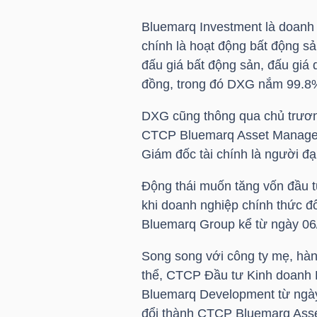
Bluemarq Investment là doanh
chính là hoạt động bất động s
NGÀNH
đấu giá bất động sản, đấu giá 
đồng, trong đó
DXG
nắm 99.8
DXG
cũng thông qua chủ trươn
DOANH
CTCP Bluemarq Asset Manag
NGHIỆP
Giám đốc tài chính là người đại
Động thái muốn tăng vốn đầu 
CỔ
khi doanh nghiệp chính thức 
PHIẾU
Bluemarq Group kể từ ngày 06
Song song với công ty mẹ, hàng
thể, CTCP Đầu tư Kinh doanh 
PHÁI
Bluemarq Development từ ngà
SINH
đổi thành CTCP Bluemarq Ass