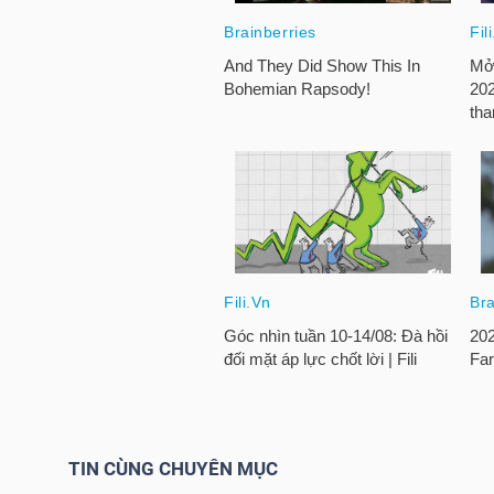
NGUYÊN
VẬT
LIỆU
CÔNG
NGHIỆP
TIÊU
DÙNG
KHÔNG
TIN CÙNG CHUYÊN MỤC
THIẾT