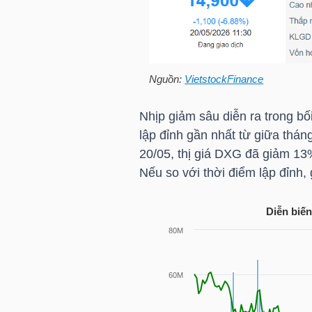
HÀNG
HÓA
Nguồn:
VietstockFinance
KINH
TẾ
Nhịp giảm sâu diễn ra trong bố
lập đỉnh gần nhất từ giữa thán
20/05, thị giá
DXG
đã giảm 13%
Nếu so với thời điểm lập đỉnh,
THẾ
GIỚI
Diễn biến
ĐÔNG
DƯƠNG