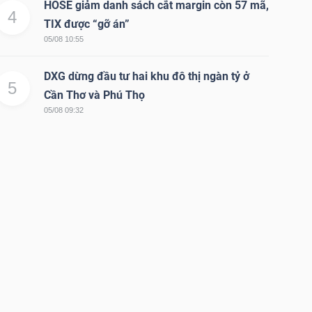
HOSE giảm danh sách cắt margin còn 57 mã,
4
TIX được “gỡ án”
05/08 10:55
DXG dừng đầu tư hai khu đô thị ngàn tỷ ở
5
Cần Thơ và Phú Thọ
05/08 09:32