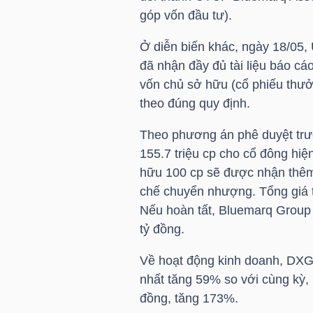
góp vốn đầu tư).
Ở diễn biến khác, ngày 18/05
TRÁI
đã nhận đầy đủ tài liệu báo cá
PHIẾU
vốn chủ sở hữu (cổ phiếu thư
theo đúng quy định.
Theo phương án phê duyệt trư
CÔNG
155.7 triệu cp cho cổ đông hi
CỤ
hữu 100 cp sẽ được nhận thêm
ĐẦU
chế chuyển nhượng. Tổng giá t
TƯ
Nếu hoàn tất, Bluemarq Group 
tỷ đồng.
Về hoạt động kinh doanh,
DX
TRUY
nhất tăng 59% so với cùng kỳ, 
XUẤT
đồng, tăng 173%.
DỮ