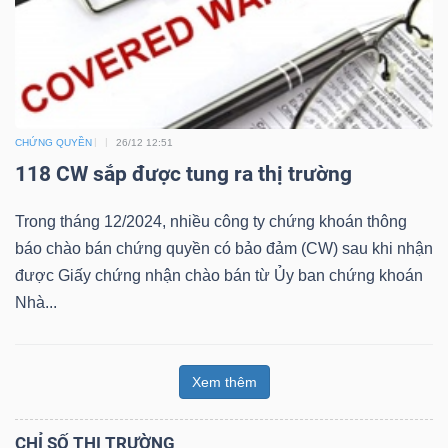
ngữ
(-)
Dịch
vụ
CHỨNG QUYỀN
26/12 12:51
(-)
118 CW sắp được tung ra thị trường
Trong tháng 12/2024, nhiều công ty chứng khoán thông
Đào
báo chào bán chứng quyền có bảo đảm (CW) sau khi nhận
tạo
được Giấy chứng nhận chào bán từ Ủy ban chứng khoán
Nhà...
Xem thêm
Sách
tài
CHỈ SỐ THỊ TRƯỜNG
chính