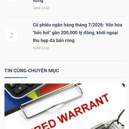
vững
04/08 10:00
NGÀNH
Cổ phiếu ngân hàng tháng 7/2026: Vốn hóa
"bốc hơi" gần 200,000 tỷ đồng, khối ngoại
2
thu hẹp đà bán ròng
DOANH
03/08 10:02
NGHIỆP
TIN CÙNG CHUYÊN MỤC
CỔ
PHIẾU
PHÁI
SINH