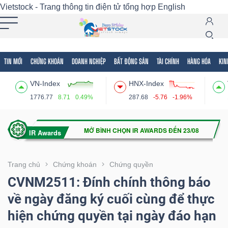
Vietstock - Trang thông tin điện tử tổng hợp
English
TIN MỚI
CHỨNG KHOÁN
DOANH NGHIỆP
BẤT ĐỘNG SẢN
TÀI CHÍNH
HÀNG HÓA
KIN
Tất cả
Tính năng
Ngành
Mã chứng khoán
Lãnh
VN-Index
HNX-Index
Tính
1776.77
8.71
0.49%
287.68
-5.76
-1.96%
năng
(-)
VIETSTOCK
Trang chủ
Chứng khoán
Chứng quyền
CVNM2511: Đính chính thông báo
về ngày đăng ký cuối cùng để thực
CHỨNG
hiện chứng quyền tại ngày đáo hạn
KHOÁN