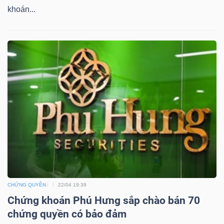
khoán...
TÀI
CHÍNH
CÔNG
NGHỆ
THÔNG
TIN
CHỨNG QUYỀN
22/04 19:39
Chứng khoán Phú Hưng sắp chào bán 70
chứng quyền có bảo đảm