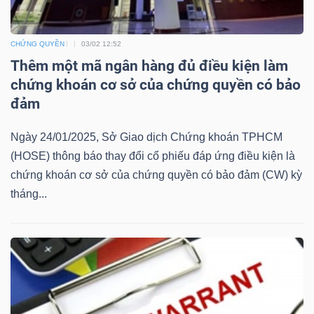
Bài
CHỨNG QUYỀN
03/02 12:52
viết
Thêm một mã ngân hàng đủ điều kiện làm
của
chứng khoán cơ sở của chứng quyền có bảo
tác
đảm
giả
(-)
Ngày 24/01/2025, Sở Giao dịch Chứng khoán TPHCM
(HOSE) thông báo thay đổi cổ phiếu đáp ứng điều kiện là
Báo
chứng khoán cơ sở của chứng quyền có bảo đảm (CW) kỳ
cáo
tháng...
phân
tích
(-)
Thuật