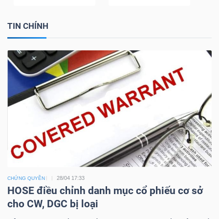
TIN CHÍNH
Dữ
liệu
tài
chính
28/04 17:33
CHỨNG QUYỀN
HOSE điều chỉnh danh mục cổ phiếu cơ sở
cho CW, DGC bị loại