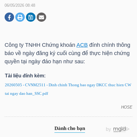
06/05/2026 08:48
DOANH
NGHIỆP
Công ty TNHH Chứng khoán
ACB
đính chính thông
báo về ngày đăng ký cuối cùng để thực hiện chứng
BẤT
quyền tại ngày đáo hạn như sau:
ĐỘNG
SẢN
Tài liệu đính kèm:
20260505 - CVNM2511 - Dinh chinh Thong bao ngay DKCC thuc hien CW
tai ngay dao han_SSC.pdf
TÀI
HOSE
CHÍNH
CVNM2511: Đính chính thông báo về ngày đăng ký
cuối cùng để thực hiện chứng quyền tại ngày đáo
hạn