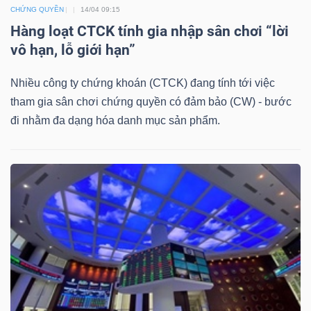
CHỨNG QUYỀN
14/04 09:15
Mã
Hàng loạt CTCK tính gia nhập sân chơi “lời
chứng
vô hạn, lỗ giới hạn”
khoán
(-)
Nhiều công ty chứng khoán (CTCK) đang tính tới việc
tham gia sân chơi chứng quyền có đảm bảo (CW) - bước
Tất cả
Cổ phiếu
Chỉ số
Chứng chỉ quỹ
Chứng 
đi nhằm đa dạng hóa danh mục sản phẩm.
Lãnh
đạo
(-)
Tất cả
Người nội bộ
Người liên quan
Cổ đông lớn
Tin
tức
(-)