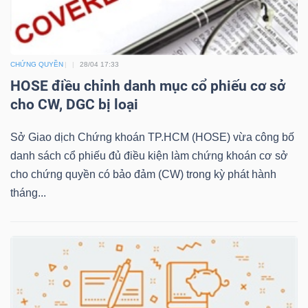
TRÁI
CHỨNG QUYỀN
28/04 17:33
PHIẾU
HOSE điều chỉnh danh mục cổ phiếu cơ sở
cho CW, DGC bị loại
Sở Giao dịch Chứng khoán TP.HCM (HOSE) vừa công bố
CÔNG
danh sách cổ phiếu đủ điều kiện làm chứng khoán cơ sở
CỤ
cho chứng quyền có bảo đảm (CW) trong kỳ phát hành
ĐẦU
tháng...
TƯ
TRUY
XUẤT
DỮ