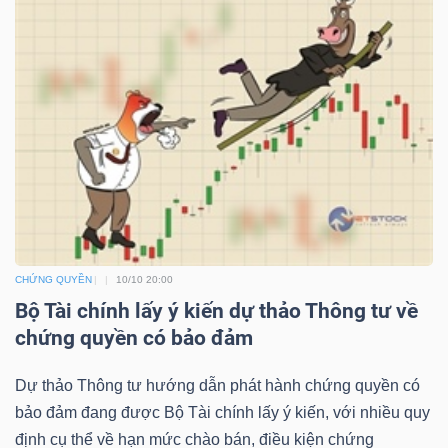
YẾU
TIÊU
DÙNG
THIẾT
YẾU
CHỨNG QUYỀN
10/10 20:00
Bộ Tài chính lấy ý kiến dự thảo Thông tư về
chứng quyền có bảo đảm
CHĂM
SÓC
Dự thảo Thông tư hướng dẫn phát hành chứng quyền có
SỨC
bảo đảm đang được Bộ Tài chính lấy ý kiến, với nhiều quy
KHỎE
định cụ thể về hạn mức chào bán, điều kiện chứng