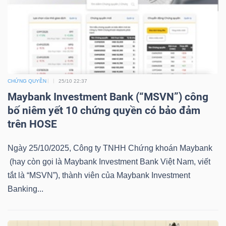
NGUYÊN
VẬT
LIỆU
CHỨNG QUYỀN
25/10 22:37
Maybank Investment Bank (“MSVN”) công
CÔNG
bố niêm yết 10 chứng quyền có bảo đảm
NGHIỆP
trên HOSE
Ngày 25/10/2025, Công ty TNHH Chứng khoán Maybank
(hay còn gọi là Maybank Investment Bank Việt Nam, viết
TIÊU
tắt là “MSVN”), thành viên của Maybank Investment
DÙNG
Banking...
KHÔNG
THIẾT