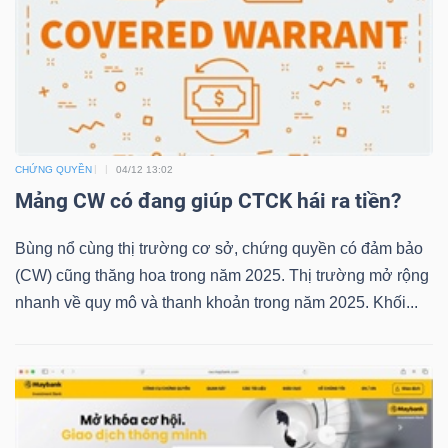
LIỆU
Ngành
(-)
VS-
SECTOR
CHỨNG QUYỀN
04/12 13:02
Mảng CW có đang giúp CTCK hái ra tiền?
Bùng nổ cùng thị trường cơ sở, chứng quyền có đảm bảo
(CW) cũng thăng hoa trong năm 2025. Thị trường mở rộng
nhanh về quy mô và thanh khoản trong năm 2025. Khối...
NĂNG
LƯỢNG