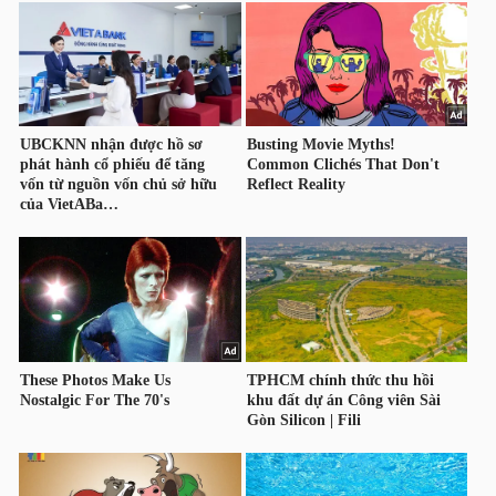
HÀNG
HÓA
KINH
TẾ
THẾ
GIỚI
ĐÔNG
DƯƠNG