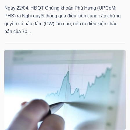
DỊCH
Ngày 22/04, HĐQT Chứng khoán Phú Hưng (UPCoM:
VỤ
PHS) ra Nghị quyết thông qua điều kiện cung cấp chứng
TRUYỀN
quyền có bảo đảm (CW) lần đầu, nêu rõ điều kiện chào
THÔNG
bán của 70...
TIỆN
ÍCH
BẤT
ĐỘNG
SẢN