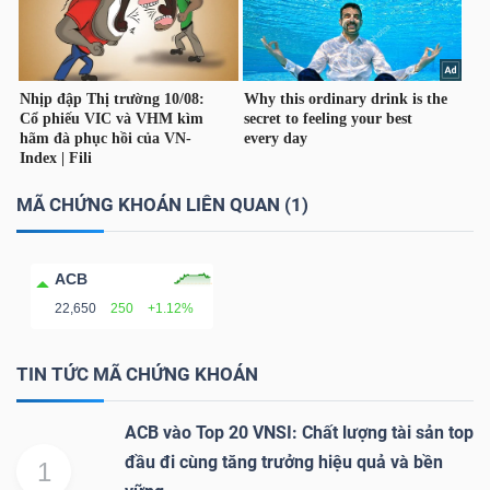
TÀI
CHÍNH
CÁ
NHÂN
MÃ CHỨNG KHOÁN LIÊN QUAN (1)
PHÂN
TÍCH
ACB
22,650
250
+1.12%
VIETSTOCKFINANCE
TIN TỨC MÃ CHỨNG KHOÁN
ACB vào Top 20 VNSI: Chất lượng tài sản top
VĨ
đầu đi cùng tăng trưởng hiệu quả và bền
1
MÔ