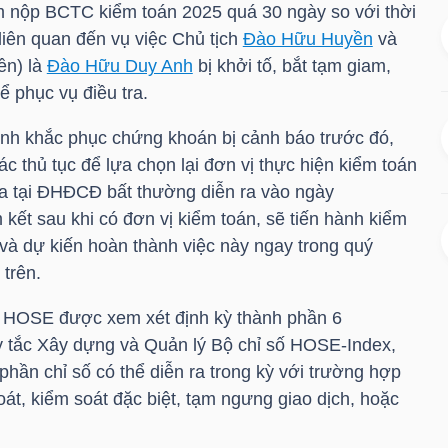
m nộp BCTC kiểm toán 2025 quá 30 ngày so với thời
liên quan đến vụ việc Chủ tịch
Đào Hữu Huyền
và
ền) là
Đào Hữu Duy Anh
bị khởi tố, bắt tạm giam,
để phục vụ điều tra.
trình khắc phục chứng khoán bị cảnh báo trước đó,
ác thủ tục để lựa chọn lại đơn vị thực hiện kiểm toán
 tại ĐHĐCĐ bất thường diễn ra vào ngày
kết sau khi có đơn vị kiểm toán, sẽ tiến hành kiểm
 và dự kiến hoàn thành việc này ngay trong quý
 trên.
a
HOSE
được xem xét định kỳ thành phần 6
y tắc Xây dựng và Quản lý Bộ chỉ số HOSE-Index,
 phần chỉ số có thể diễn ra trong kỳ với trường hợp
oát, kiểm soát đặc biệt, tạm ngưng giao dịch, hoặc