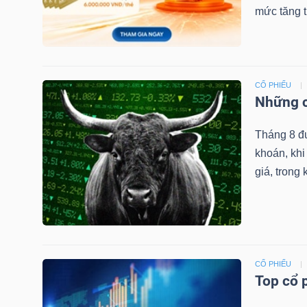
mức tăng 
TRÁI
PHIẾU
CỔ PHIẾU
Những c
Tháng 8 đ
CÔNG
khoán, khi
CỤ
giá, trong 
ĐẦU
TƯ
TRUY
CỔ PHIẾU
XUẤT
Top cổ 
DỮ