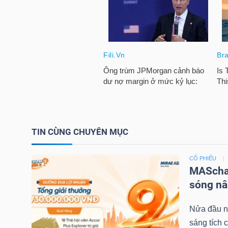
NGÀNH
DOANH
NGHIỆP
TIN CÙNG CHUYÊN MỤC
CỔ
CỔ PHIẾU
PHIẾU
MAScham
sóng nâ
PHÁI
Nửa đầu nă
SINH
sáng tích