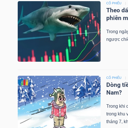
CỔ PHIẾU
NGUYÊN
Theo dấ
VẬT
phiên m
LIỆU
Trong ngày
ngược chi
CÔNG
NGHIỆP
CỔ PHIẾU
Dòng tiề
Nam?
TIÊU
Trong khi 
DÙNG
trong khu 
KHÔNG
tháng 7, k
THIẾT