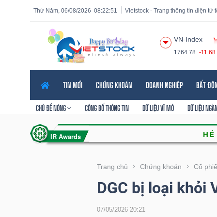
Thứ Năm, 06/08/2026
08:22:53
Vietstock - Trang thông tin điện tử
VN-Index
1764.78
-11.68
Tất cả
Tính năng
Ngành
Mã chứng khoán
Lãnh
TIN MỚI
CHỨNG KHOÁN
DOANH NGHIỆP
BẤT ĐỘ
Tính
năng
CHỦ ĐỀ NÓNG
CÔNG BỐ THÔNG TIN
DỮ LIỆU VĨ MÔ
DỮ LIỆU NGÀ
(-)
VIETSTOCK
Trang chủ
Chứng khoán
Cổ phi
DGC bị loại khỏi
CHỨNG
KHOÁN
07/05/2026 20:21