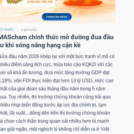
Ổ PHIẾU
1 giờ trước
MAScham chính thức mở đường đua đầu
tư khi sóng nâng hạng cận kề
Nửa đầu năm 2026 khép lại với một bức tranh vĩ mô có
nhiều điểm sáng tích cực, mùa báo cáo KQKD với các
con số khá ấn tượng, đưa mức tăng trưởng GDP đạt
8,18%, vốn FDI thực hiện đạt hơn 13 tỷ USD, mức cao
nhất của giai đoạn sáu tháng đầu năm trong 5 năm
ua. Tuy nhiên, thị trường chứng khoán cũng trải qua
hiều nhịp biến động trước áp lực địa chính trị, lạm
hát, lãi suất…dòng tiền trên thị trường chứng khoán
ại chọn cách thận trọng quan sát nhiều hơn là mạnh
ạn giải ngân, một nghịch lý không chỉ diễn ra ở Việt