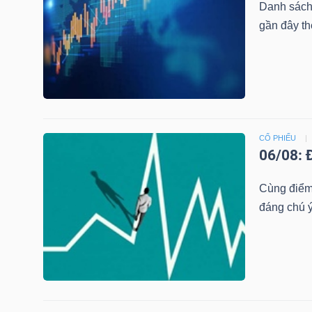
Danh sách
LIỆU
gần đây th
Ngành
(-)
VS-
SECTOR
CỔ PHIẾU
06/08: 
Cùng điểm 
đáng chú ý
NĂNG
LƯỢNG