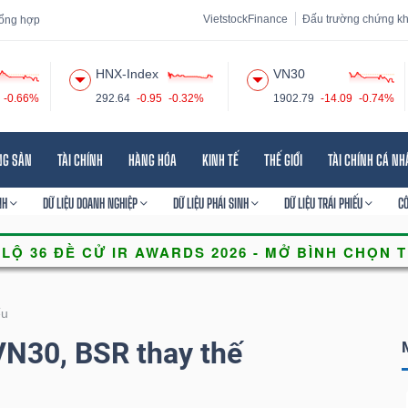
VietstockFinance
Đấu trường chứng k
 tổng hợp
HNX-Index
VN30
-0.66%
292.64
-0.95
-0.32%
1902.79
-14.09
-0.74%
 đạo
Tin tức
Báo cáo phân tích
Thuật ngữ
Dịch vụ
NG SẢN
TÀI CHÍNH
HÀNG HÓA
KINH TẾ
THẾ GIỚI
TÀI CHÍNH CÁ N
NH
DỮ LIỆU DOANH NGHIỆP
DỮ LIỆU PHÁI SINH
DỮ LIỆU TRÁI PHIẾU
C
ếu
 VN30, BSR thay thế