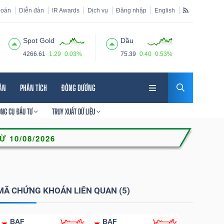
hoán
Diễn đàn
IR Awards
Dịch vụ
Đăng nhập
English
Spot Gold
Dầu
4266.61
1.29
0.03%
75.39
0.40
0.53%
HÂN
PHÂN TÍCH
ĐÔNG DƯƠNG
ÔNG CỤ ĐẦU TƯ
TRUY XUẤT DỮ LIỆU
MÃ CHỨNG KHOÁN LIÊN QUAN (5)
BAF
BAF