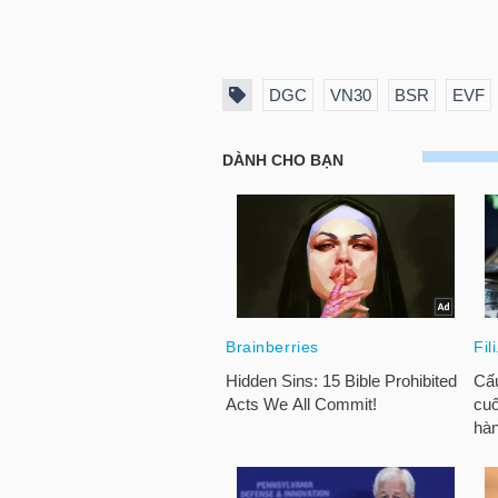
TÀI
CHÍNH
DGC
VN30
BSR
EVF
CÁ
NHÂN
PHÂN
TÍCH
VIETSTOCKFINANCE
VĨ
MÔ