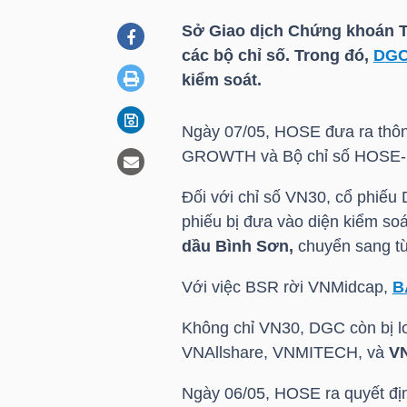
Sở Giao dịch Chứng khoán
các bộ chỉ số. Trong đó,
DG
DOANH
kiểm soát.
NGHIỆP
Ngày 07/05,
HOSE
đưa ra thô
GROWTH và Bộ chỉ số HOSE-
BẤT
Đối với chỉ số
VN30
, cổ phiếu
ĐỘNG
phiếu bị đưa vào diện kiểm so
SẢN
dầu Bình Sơn,
chuyển sang t
Với việc
BSR
rời VNMidcap,
B
TÀI
Không chỉ
VN30
,
DGC
còn bị l
CHÍNH
VNAllshare, VNMITECH, và
VN
Ngày 06/05,
HOSE
ra quyết đ