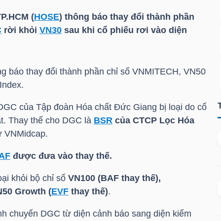
TP.HCM
(
HOSE
) thông báo thay đổi thành phần
C
rời khỏi
VN30
sau khi cổ phiếu rơi vào diện
ng báo thay đổi thành phần chỉ số VNMITECH, VN50
Index.
DGC
của Tập đoàn Hóa chất Đức Giang bị loại do cổ
át. Thay thế cho
DGC
là
BSR
của CTCP Lọc Hóa
ừ VNMidcap.
AF
được đưa vào thay thế.
oại khỏi bộ chỉ số
VN100 (
BAF
thay thế),
50 Growth (
EVF
thay thế)
.
ịnh chuyển
DGC
từ diện cảnh báo sang diện kiểm