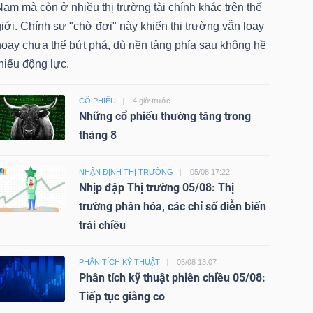
am mà còn ở nhiều thị trường tài chính khác trên thế
iới. Chính sự "chờ đợi" này khiến thị trường vẫn loay
hoay chưa thể bứt phá, dù nền tảng phía sau không hề
hiếu động lực.
CỔ PHIẾU
4 giờ trước
Những cổ phiếu thường tăng trong
tháng 8
NHẬN ĐỊNH THỊ TRƯỜNG
05/08 17:22
Nhịp đập Thị trường 05/08: Thị
trường phân hóa, các chỉ số diễn biến
trái chiều
PHÂN TÍCH KỸ THUẬT
05/08 13:07
Phân tích kỹ thuật phiên chiều 05/08:
Tiếp tục giằng co