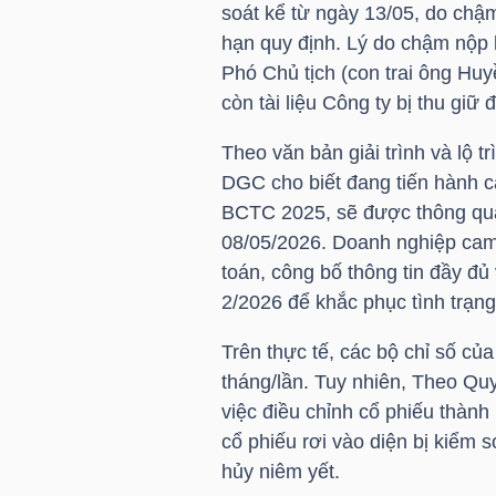
soát kể từ ngày 13/05, do chậ
HÀNG
hạn quy định. Lý do chậm nộp 
HÓA
Phó Chủ tịch (con trai ông Huy
còn tài liệu Công ty bị thu giữ 
KINH
Theo văn bản giải trình và lộ 
TẾ
DGC
cho biết đang tiến hành c
BCTC 2025, sẽ được thông qua
08/05/2026. Doanh nghiệp cam 
toán, công bố thông tin đầy đủ
THẾ
2/2026 để khắc phục tình trạng
GIỚI
Trên thực tế, các bộ chỉ số củ
tháng/lần. Tuy nhiên, Theo Qu
việc điều chỉnh cổ phiếu thành
ĐÔNG
cổ phiếu rơi vào diện bị kiểm s
DƯƠNG
hủy niêm yết.