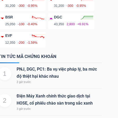
31,200
-300
-0.95%
31,200
-300
-0.95%
BSR
DGC
25,050
-100
-0.40%
43,350
2,800
+6.91%
EVF
12,350
-200
-1.59%
TIN TỨC MÃ CHỨNG KHOÁN
PNJ, DGC, PC1: Ba vụ việc pháp lý, ba mức
1
độ thiệt hại khác nhau
2 giờ trước
Điện Máy Xanh chính thức giao dịch tại
2
HOSE, cổ phiếu chào sàn trong sắc xanh
3 giờ trước