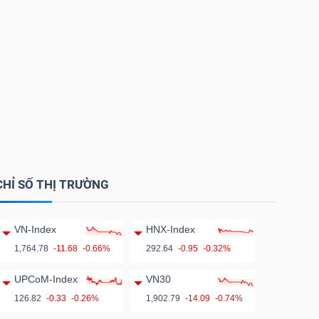
CHỈ SỐ THỊ TRƯỜNG
VN-Index
HNX-Index
1,764.78
-11.68
-0.66%
292.64
-0.95
-0.32%
UPCoM-Index
VN30
126.82
-0.33
-0.26%
1,902.79
-14.09
-0.74%