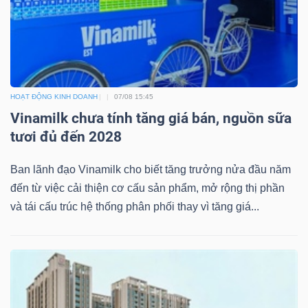
Dữ
liệu
HOẠT ĐỘNG KINH DOANH
07/08 15:45
tài
Vinamilk chưa tính tăng giá bán, nguồn sữa
chính
tươi đủ đến 2028
Ban lãnh đạo Vinamilk cho biết tăng trưởng nửa đầu năm
đến từ việc cải thiện cơ cấu sản phẩm, mở rộng thị phần
và tái cấu trúc hệ thống phân phối thay vì tăng giá...