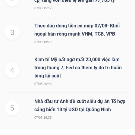
cp, tăng vốn điều lệ lên gần 77,783 tỷ
07/08 15:12
Theo dấu dòng tiền cá mập 07/08: Khối
3
ngoại bán ròng mạnh VHM, TCB, VPB
07/08 19:29
Kinh tế Mỹ bất ngờ mất 23,000 việc làm
trong tháng 7, Fed có thêm lý do trì hoãn
4
tăng lãi suất
07/08 20:45
Nhà đầu tư Anh đề xuất siêu dự án Tổ hợp
5
cảng biển 18 tỷ USD tại Quảng Ninh
07/08 16:35