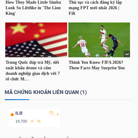
Bài
viết
của
tác
giả
(-)
Báo
cáo
phân
MÃ CHỨNG KHOÁN LIÊN QUAN (1)
tích
(-)
ILB
19,700
0
%
Thuật