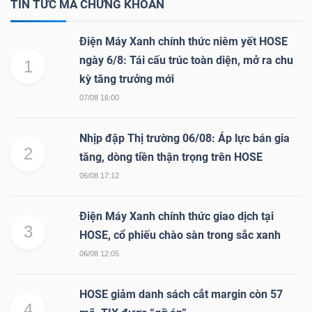
ngữ
TIN TỨC MÃ CHỨNG KHOÁN
(-)
Điện Máy Xanh chính thức niêm yết HOSE
ngày 6/8: Tái cấu trúc toàn diện, mở ra chu
1
Dịch
kỳ tăng trưởng mới
vụ
07/08 16:00
(-)
Nhịp đập Thị trường 06/08: Áp lực bán gia
2
tăng, dòng tiền thận trọng trên HOSE
Đào
06/08 17:12
tạo
Điện Máy Xanh chính thức giao dịch tại
3
HOSE, cổ phiếu chào sàn trong sắc xanh
06/08 12:05
Sách
tài
HOSE giảm danh sách cắt margin còn 57
4
chính