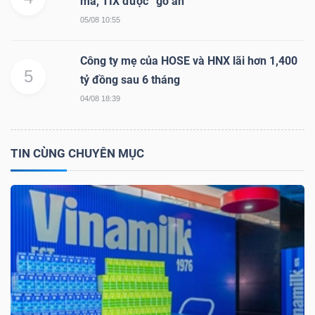
mã, TIX được “gỡ án”
05/08 10:55
Công ty mẹ của HOSE và HNX lãi hơn 1,400
5
tỷ đồng sau 6 tháng
Công
04/08 18:39
cụ
đầu
tư
TIN CÙNG CHUYÊN MỤC
Truyền
thông
tài
chính