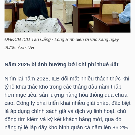
HÀNG
HÓA
ĐHĐCĐ ICD Tân Cảng - Long Bình diễn ra vào sáng ngày
KINH
20/05. Ảnh: VH
TẾ
Năm 2025 bị ảnh hưởng bởi chi phí thuê đất
THẾ
Nhìn lại năm 2025,
ILB
đối mặt nhiều thách thức khi
GIỚI
tỷ lệ khai thác kho trong các tháng đầu năm thấp
hơn mục tiêu, sản lượng hàng hóa thông qua chưa
cao. Công ty phải triển khai nhiều giải pháp, đặc biệt
là áp dụng chính sách giá và dịch vụ linh hoạt, chủ
ĐÔNG
động tìm kiếm và ký kết khách hàng mới, qua đó
DƯƠNG
nâng tỷ lệ lấp đầy kho bình quân cả năm lên 86.2%.