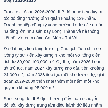
đoạn 2026-2030
NGUYÊN
VẬT
Trong giai đoạn 2026-2030,
ILB
đặt mục tiêu duy trì
LIỆU
tốc độ tăng trưởng bình quân khoảng 12%/năm.
Doanh nghiệp cũng kỳ vọng hưởng lợi từ các dự án
hạ tầng lớn như sân bay Long Thành và hệ thống
kết nối với cụm cảng Cái Mép - Thị Vải.
CÔNG
Để đạt mục tiêu tăng trưởng, Chủ tịch Tiến chia sẻ
NGHIỆP
Công ty dự kiến xây dựng 4 kho mới với tổng diện
tích từ 80,000-100,000 m². Cụ thể, năm 2026 hoàn
tất thủ tục, năm 2027 xây dựng kho đầu tiên khoảng
24,000 m²; năm 2028 tiếp tục một kho tương tự; giai
đoạn 2029-2030 triển khai thêm mỗi năm một kho
TIÊU
quy mô khoảng 25,000 m².
DÙNG
KHÔNG
Song song đó,
ILB
định hướng đẩy mạnh chuyển
THIẾT
đổi số, xây dựng trung tâm điều hành dữ liệu nhằm