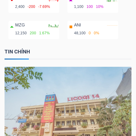
2,400
-200
-7.69%
1,100
100
10%
MZG
ANI
12,150
200
1.67%
48,100
0
0%
TIN CHÍNH