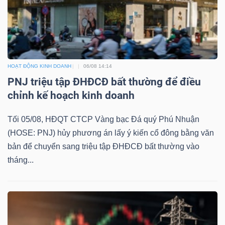
HOẠT ĐỘNG KINH DOANH
06/08 14:14
PNJ triệu tập ĐHĐCĐ bất thường để điều
chỉnh kế hoạch kinh doanh
Tối 05/08, HĐQT CTCP Vàng bạc Đá quý Phú Nhuận
(HOSE: PNJ) hủy phương án lấy ý kiến cổ đông bằng văn
bản để chuyển sang triệu tập ĐHĐCĐ bất thường vào
tháng...