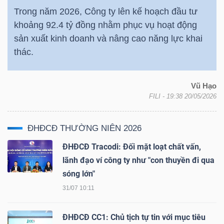
Trong năm 2026, Công ty lên kế hoạch đầu tư
khoảng 92.4 tỷ đồng nhằm phục vụ hoạt động
sản xuất kinh doanh và nâng cao năng lực khai
TÀI
thác.
CHÍNH
Vũ Hạo
FILI
- 19:38 20/05/2026
CÔNG
ĐHĐCĐ THƯỜNG NIÊN 2026
NGHỆ
ĐHĐCĐ Tracodi: Đối mặt loạt chất vấn,
THÔNG
lãnh đạo ví công ty như "con thuyền đi qua
TIN
sóng lớn"
31/07 10:11
ĐHĐCĐ CC1: Chủ tịch tự tin với mục tiêu