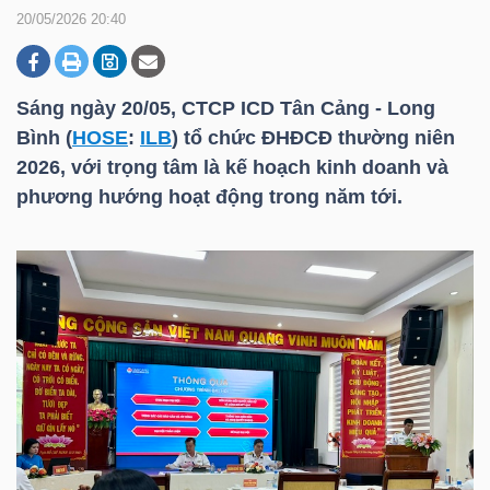
20/05/2026 20:40
DOANH
NGHIỆP
Sáng ngày 20/05, CTCP ICD Tân Cảng - Long
Bình (
HOSE
:
ILB
) tổ chức ĐHĐCĐ thường niên
2026, với trọng tâm là kế hoạch kinh doanh và
phương hướng hoạt động trong năm tới.
BẤT
ĐỘNG
SẢN
TÀI
CHÍNH