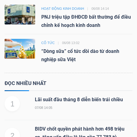
HOẠT ĐỘNG KINH DOANH
06/08 14:14
PNJ triệu tập ĐHĐCĐ bất thường để điều
chỉnh kế hoạch kinh doanh
CỔ TỨC
06/08 13:02
“Dòng sữa” cổ tức dồi dào từ doanh
nghiệp sữa Việt
ĐỌC NHIỀU NHẤT
Lãi suất đầu tháng 8 diễn biến trái chiều
1
07/08 14:05
BIDV chốt quyền phát hành hơn 498 triệu
2