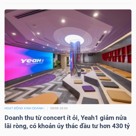
HOẠT ĐỘNG KINH DOANH
06/08 18:04
Doanh thu từ concert ít ỏi, Yeah1 giảm nửa
lãi ròng, có khoản ủy thác đầu tư hơn 430 tỷ