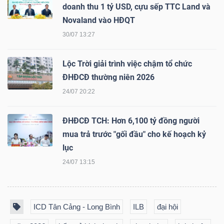
DỊCH
doanh thu 1 tỷ USD, cựu sếp TTC Land và
VỤ
Novaland vào HĐQT
TRUYỀN
30/07 13:27
THÔNG
Lộc Trời giải trình việc chậm tổ chức
ĐHĐCĐ thường niên 2026
24/07 20:22
TIỆN
ÍCH
ĐHĐCĐ TCH: Hơn 6,100 tỷ đồng người
mua trả trước "gối đầu" cho kế hoạch kỷ
lục
24/07 13:15
BẤT
ĐỘNG
ICD Tân Cảng - Long Bình
ILB
đại hội
SẢN