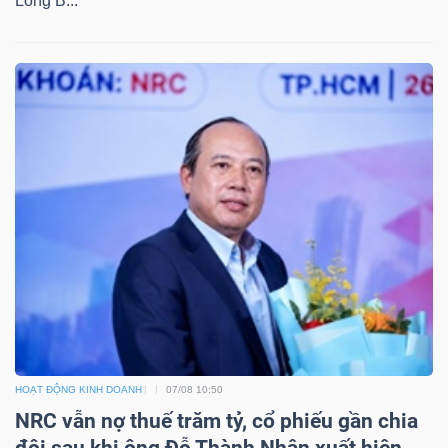
Long B...
HOẠT ĐỘNG KINH DOANH
07/08 10:50
NRC vẫn nợ thuế trăm tỷ, cổ phiếu gần chia
đôi sau khi ông Đỗ Thành Nhân xuất hiện