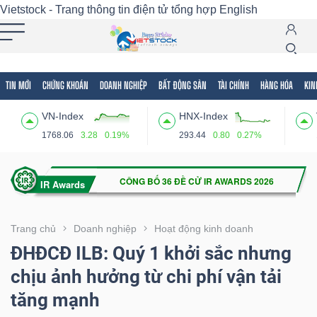
Vietstock - Trang thông tin điện tử tổng hợp
English
TIN MỚI
CHỨNG KHOÁN
DOANH NGHIỆP
BẤT ĐỘNG SẢN
TÀI CHÍNH
HÀNG HÓA
KIN
Tất cả
Tính năng
Ngành
Mã chứng khoán
Lãnh
VN-Index
HNX-Index
Tính
1768.06
3.28
0.19%
293.44
0.80
0.27%
năng
(-)
VIETSTOCK
Trang chủ
Doanh nghiệp
Hoạt động kinh doanh
ĐHĐCĐ ILB: Quý 1 khởi sắc nhưng
chịu ảnh hưởng từ chi phí vận tải
CHỨNG
tăng mạnh
KHOÁN