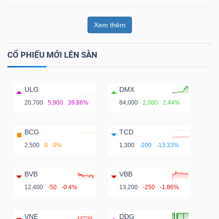
Xem thêm
CỔ PHIẾU MỚI LÊN SÀN
ULG
DMX
20,700
5,900
39.86%
84,000
2,000
2.44%
BCG
TCD
2,500
0
0%
1,300
-200
-13.33%
BVB
VBB
12,400
-50
-0.4%
13,200
-250
-1.86%
VNE
DDG