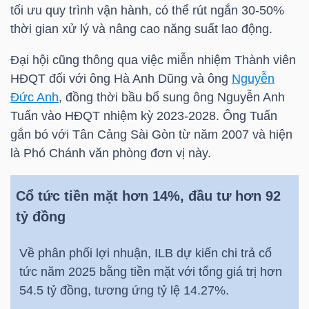
YẾU
tối ưu quy trình vận hành, có thể rút ngắn 30-50%
thời gian xử lý và nâng cao năng suất lao động.
Đại hội cũng thông qua việc miễn nhiệm Thành viên
HĐQT đối với ông Hà Anh Dũng và ông
Nguyễn
TIÊU
Đức Anh
, đồng thời bầu bổ sung ông Nguyễn Anh
DÙNG
Tuấn vào HĐQT nhiệm kỳ 2023-2028. Ông Tuấn
THIẾT
gắn bó với Tân Cảng Sài Gòn từ năm 2007 và hiện
YẾU
là Phó Chánh văn phòng đơn vị này.
Cổ tức tiền mặt hơn 14%, đầu tư hơn 92
tỷ đồng
CHĂM
SÓC
Về phân phối lợi nhuận,
ILB
dự kiến chi trả cổ
tức năm 2025 bằng tiền mặt với tổng giá trị hơn
SỨC
54.5 tỷ đồng, tương ứng tỷ lệ 14.27%.
KHỎE