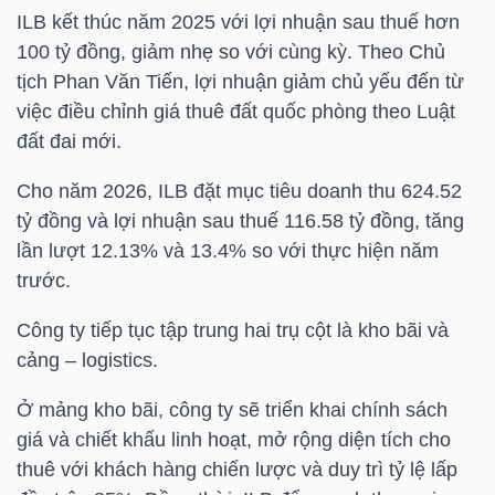
ILB
kết thúc năm 2025 với lợi nhuận sau thuế hơn
100 tỷ đồng, giảm nhẹ so với cùng kỳ. Theo Chủ
TÀI
tịch Phan Văn Tiến, lợi nhuận giảm chủ yếu đến từ
CHÍNH
việc điều chỉnh giá thuê đất quốc phòng theo Luật
CÁ
đất đai mới.
NHÂN
Cho năm 2026,
ILB
đặt mục tiêu doanh thu 624.52
tỷ đồng và lợi nhuận sau thuế 116.58 tỷ đồng, tăng
PHÂN
lần lượt 12.13% và 13.4% so với thực hiện năm
trước.
TÍCH
VIETSTOCKFINANCE
Công ty tiếp tục tập trung hai trụ cột là kho bãi và
cảng – logistics.
Ở mảng kho bãi, công ty sẽ triển khai chính sách
giá và chiết khấu linh hoạt, mở rộng diện tích cho
VĨ
thuê với khách hàng chiến lược và duy trì tỷ lệ lấp
MÔ