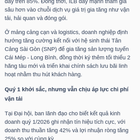
đầy trên 85%. Đồng thời,
ILB
đẩy mạnh tham gia
sâu hơn vào chuỗi dịch vụ giá trị gia tăng như vận
tải, hải quan và đóng gói.
NGÀNH
Ở mảng cảng cạn và logistics, doanh nghiệp định
hướng tăng cường kết nối với hệ sinh thái Tân
Cảng Sài Gòn (SNP) để gia tăng sản lượng tuyến
DOANH
Cái Mép - Long Bình, đồng thời ký thêm tối thiểu 2
NGHIỆP
hãng tàu mới và triển khai chính sách lưu bãi linh
hoạt nhằm thu hút khách hàng.
Quý 1 khởi sắc, nhưng vẫn chịu áp lực chi phí
CỔ
vận tải
PHIẾU
Tại Đại hội, ban lãnh đạo cho biết kết quả kinh
doanh quý 1/2026 ghi nhận tín hiệu tích cực, với
PHÁI
doanh thu thuần tăng 42% và lợi nhuận ròng tăng
SINH
25% so với cùng kỳ.