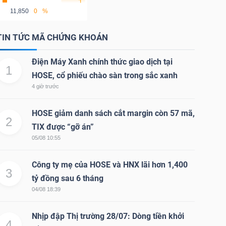
11,850
0
%
TIN TỨC MÃ CHỨNG KHOÁN
Điện Máy Xanh chính thức giao dịch tại
1
HOSE, cổ phiếu chào sàn trong sắc xanh
4 giờ trước
HOSE giảm danh sách cắt margin còn 57 mã,
2
TIX được “gỡ án”
05/08 10:55
Công ty mẹ của HOSE và HNX lãi hơn 1,400
3
tỷ đồng sau 6 tháng
04/08 18:39
Nhịp đập Thị trường 28/07: Dòng tiền khởi
4