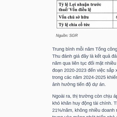
NGÀNH
Nguồn:
SGR
DOANH
Trung bình mỗi năm Tổng công 
NGHIỆP
Thu
đánh giá đây là kết quả đá
năm qua liên tục đối mặt nhiều
đoạn 2020-2023 đến việc sắp x
CỔ
trong các năm 2024-2025 khiến n
PHIẾU
ảnh hưởng tiến độ dự án.
Ngoài ra, thị trường còn chịu á
khó khăn huy động tài chính. 
PHÁI
21%/năm, không nhiều doanh ng
SINH