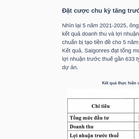
Đặt cược chu kỳ tăng trư
TÀI
CHÍNH
Nhìn lại 5 năm 2021-2025, ôn
CÁ
kết quả doanh thu và lợi nhuậ
NHÂN
chuẩn bị tạo tiền đề cho 5 năm 
Kết quả, Saigonres đạt tổng mứ
lợi nhuận trước thuế gần 633 t
dự án.
PHÂN
TÍCH
Kết quả thực hiện 
VIETSTOCKFINANCE
VĨ
MÔ