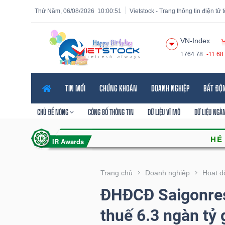
Thứ Năm, 06/08/2026
10:00:52
Vietstock - Trang thông tin điện tử
VN-Index
1764.78
-11.68
Tất cả
Tính năng
Ngành
Mã chứng khoán
Lãnh
TIN MỚI
CHỨNG KHOÁN
DOANH NGHIỆP
BẤT ĐỘ
Tính
năng
CHỦ ĐỀ NÓNG
CÔNG BỐ THÔNG TIN
DỮ LIỆU VĨ MÔ
DỮ LIỆU NGÀ
(-)
VIETSTOCK
Trang chủ
Doanh nghiệp
Hoạt đ
ĐHĐCĐ Saigonres:
CHỨNG
thuế 6.3 ngàn tỷ
KHOÁN