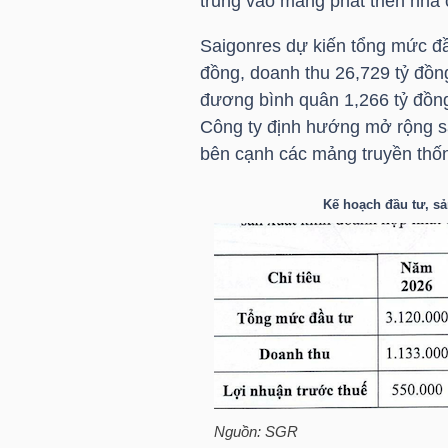
trung vào mảng phát triển nhà 
Saigonres dự kiến tổng mức đầ
đồng, doanh thu 26,729 tỷ đồng
TRÁI
đương bình quân 1,266 tỷ đồn
PHIẾU
Công ty định hướng mở rộng s
bên cạnh các mảng truyền thốn
CÔNG
Kế hoạch đầu tư, sả
CỤ
ĐẦU
TƯ
TRUY
XUẤT
Nguồn:
SGR
DỮ