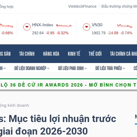
VietstockFinance
Đấu trường chứng k
 tổng hợp
HNX-Index
VN30
-0.66%
292.64
-0.95
-0.32%
1902.79
-14.09
-0.74%
 đạo
Tin tức
Báo cáo phân tích
Thuật ngữ
Dịch vụ
NG SẢN
TÀI CHÍNH
HÀNG HÓA
KINH TẾ
THẾ GIỚI
TÀI CHÍNH CÁ N
NH
DỮ LIỆU DOANH NGHIỆP
DỮ LIỆU PHÁI SINH
DỮ LIỆU TRÁI PHIẾU
C
ộng kinh doanh
 Mục tiêu lợi nhuận trước
 giai đoạn 2026-2030