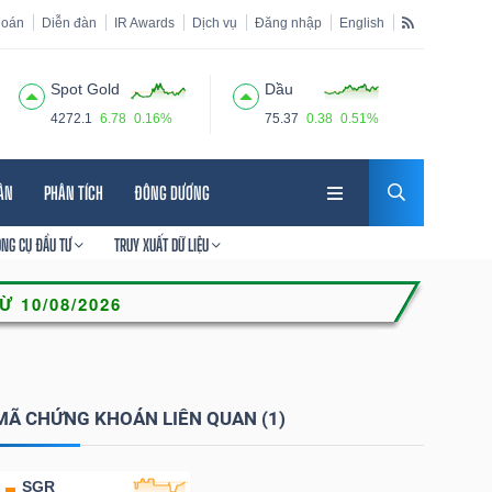
hoán
Diễn đàn
IR Awards
Dịch vụ
Đăng nhập
English
Spot Gold
Dầu
4272.1
6.78
0.16%
75.37
0.38
0.51%
HÂN
PHÂN TÍCH
ĐÔNG DƯƠNG
ÔNG CỤ ĐẦU TƯ
TRUY XUẤT DỮ LIỆU
MÃ CHỨNG KHOÁN LIÊN QUAN (1)
SGR