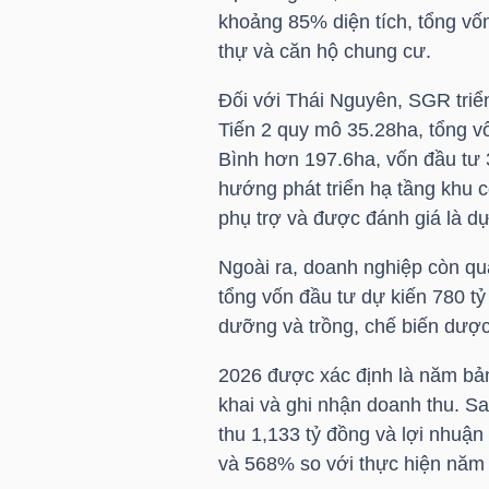
NGUYÊN
khoảng 85% diện tích, tổng vốn 
VẬT
thự và căn hộ chung cư.
LIỆU
Đối với Thái Nguyên,
SGR
triể
Tiến 2 quy mô 35.28ha, tổng v
Bình hơn 197.6ha, vốn đầu tư 
hướng phát triển hạ tầng khu 
CÔNG
phụ trợ và được đánh giá là d
NGHIỆP
Ngoài ra, doanh nghiệp còn qu
tổng vốn đầu tư dự kiến 780 tỷ
dưỡng và trồng, chế biến dược 
2026 được xác định là năm bản
TIÊU
khai và ghi nhận doanh thu. S
DÙNG
thu 1,133 tỷ đồng và lợi nhuận
KHÔNG
và 568% so với thực hiện năm
THIẾT