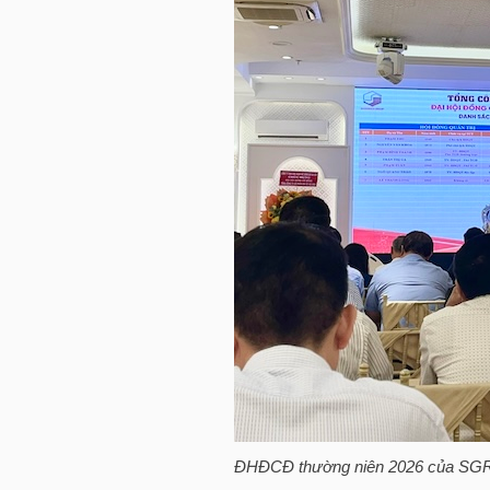
HÀNG
HÓA
KINH
TẾ
THẾ
GIỚI
ĐÔNG
DƯƠNG
ĐHĐCĐ thường niên 2026 của
SG