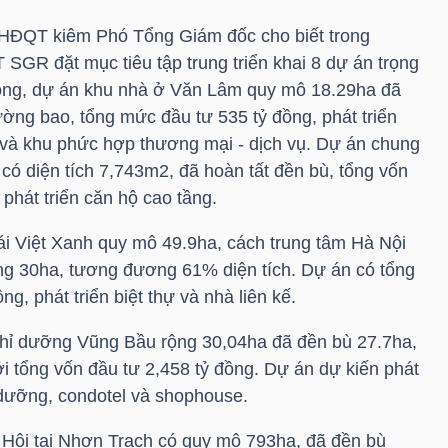
HĐQT kiêm Phó Tổng Giám đốc cho biết trong
QT
SGR
đặt mục tiêu tập trung triển khai 8 dự án trọng
ồng, dự án khu nhà ở Văn Lâm quy mô 18.29ha đã
ờng bao, tổng mức đầu tư 535 tỷ đồng, phát triển
ự và khu phức hợp thương mại - dịch vụ. Dự án chung
có diện tích 7,743m2, đã hoàn tất đền bù, tổng vốn
 phát triển căn hộ cao tầng.
hái Việt Xanh quy mô 49.9ha, cách trung tâm Hà Nội
g 30ha, tương đương 61% diện tích. Dự án có tổng
g, phát triển biệt thự và nhà liên kế.
hỉ dưỡng Vũng Bầu rộng 30,04ha đã đền bù 27.7ha,
i tổng vốn đầu tư 2,458 tỷ đồng. Dự án dự kiến phát
ỉ dưỡng, condotel và shophouse.
 Hội tại Nhơn Trạch có quy mô 793ha, đã đền bù