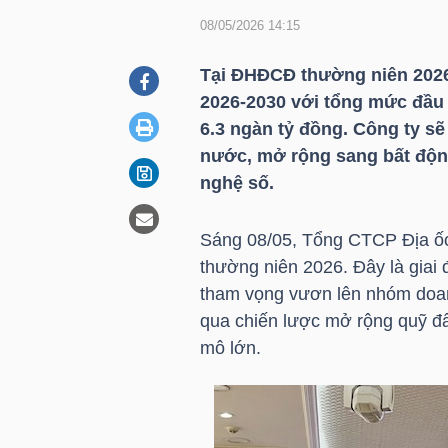
08/05/2026 14:15
DOANH
Tại ĐHĐCĐ thường niên 202
NGHIỆP
2026-2030 với tổng mức đầu 
6.3 ngàn tỷ đồng. Công ty sẽ 
nước, mở rộng sang bất độn
nghệ số.
BẤT
ĐỘNG
Sáng 08/05, Tổng CTCP Địa ốc
SẢN
thường niên 2026. Đây là giai
tham vọng vươn lên nhóm doan
qua chiến lược mở rộng quỹ đ
TÀI
mô lớn.
CHÍNH