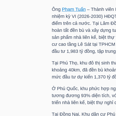
LIỆU
Ông
Phạm Tuấn
– Thành viên 
nhiệm kỳ VI (2026-2030) HĐ
Ngành
điểm trên cả nước. Tại Lâm Đ
(-)
hoàn tất đền bù và xây dựng tư
sản phẩm nhà liên kế, biệt th
VS-
cư cao tầng Lê Sát tại TPHCM 
SECTOR
đầu tư 1,983 tỷ đồng, tập trung
Tại Phú Thọ, khu đô thị sinh t
khoảng 40km, đã đền bù khoản
mức đầu tư dự kiến 1,370 tỷ đồn
NĂNG
Ở Phú Quốc, khu phức hợp ng
LƯỢNG
tương đương 93% diện tích, vớ
triển nhà liên kế, biệt thự ngh
Tại Đồng Nai, Khu dân cư Phú