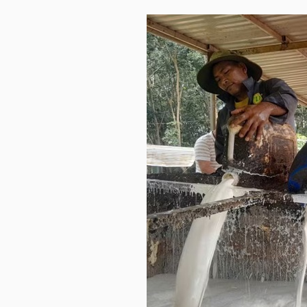
NGÀNH
DOANH
NGHIỆP
CỔ
PHIẾU
PHÁI
SINH