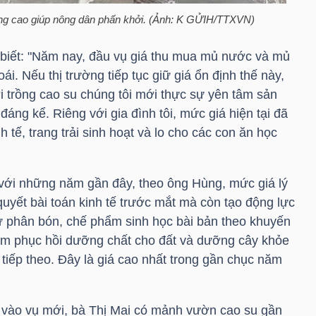
ng cao giúp nông dân phấn khởi. (Ảnh: K GỬIH/TTXVN)
biết: "Năm nay, đầu vụ giá thu mua mủ nước và mủ
. Nếu thị trường tiếp tục giữ giá ổn định thế này,
i trồng cao su chúng tôi mới thực sự yên tâm sản
đáng kể. Riêng với gia đình tôi, mức giá hiện tại đã
h tế, trang trải sinh hoạt và lo cho các con ăn học
o với những năm gần đây, theo ông Hùng, mức giá lý
quyết bài toán kinh tế trước mắt mà còn tạo động lực
ư phân bón, chế phẩm sinh học bài bản theo khuyến
m phục hồi dưỡng chất cho đất và dưỡng cây khỏe
tiếp theo. Đây là giá cao nhất trong gần chục năm
 vào vụ mới, bà Thị Mai có mảnh vườn cao su gần