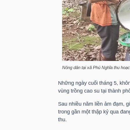
HÀNG
HÓA
KINH
TẾ
Nông dân tại xã Phú Nghĩa thu ho
THẾ
GIỚI
Những ngày cuối tháng 5, khôn
vùng trồng cao su tại thành p
Sau nhiều năm liền ảm đạm, gi
ĐÔNG
trong gần một thập kỷ qua đan
DƯƠNG
thu.