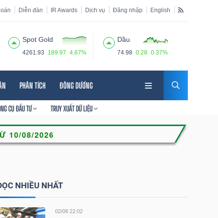
hoán
Diễn đàn
IR Awards
Dịch vụ
Đăng nhập
English
Spot Gold
Dầu
4261.93
189.97
4.67%
74.98
0.28
0.37%
HÂN
PHÂN TÍCH
ĐÔNG DƯƠNG
ÔNG CỤ ĐẦU TƯ
TRUY XUẤT DỮ LIỆU
ĐỌC NHIỀU NHẤT
02/08 22:02