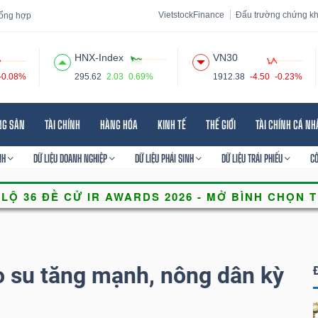
VietstockFinance
Đấu trường chứng k
 tổng hợp
HNX-Index
VN30
-0.08%
295.62
2.03
0.69%
1912.38
-4.50
-0.23%
 đạo
Tin tức
Báo cáo phân tích
Thuật ngữ
Dịch vụ
NG SẢN
TÀI CHÍNH
HÀNG HÓA
KINH TẾ
THẾ GIỚI
TÀI CHÍNH CÁ N
NH
DỮ LIỆU DOANH NGHIỆP
DỮ LIỆU PHÁI SINH
DỮ LIỆU TRÁI PHIẾU
C
o su tăng mạnh, nông dân kỳ