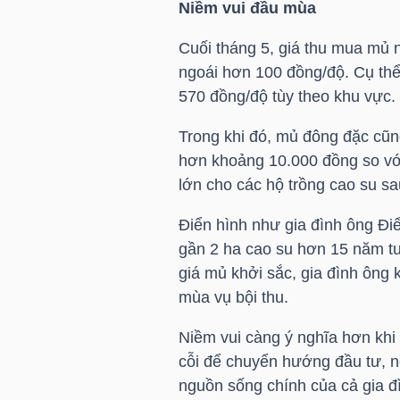
Niềm vui đầu mùa
TÀI
Cuối tháng 5, giá thu mua mủ
CHÍNH
ngoái hơn 100 đồng/độ. Cụ thể
CÁ
570 đồng/độ tùy theo khu vực.
NHÂN
Trong khi đó, mủ đông đặc cũn
hơn khoảng 10.000 đồng so với
lớn cho các hộ trồng cao su s
PHÂN
Điển hình như gia đình ông Đi
TÍCH
gần 2 ha cao su hơn 15 năm tu
VIETSTOCKFINANCE
giá mủ khởi sắc, gia đình ông
mùa vụ bội thu.
Niềm vui càng ý nghĩa hơn khi 
VĨ
cỗi để chuyển hướng đầu tư, n
MÔ
nguồn sống chính của cả gia đ