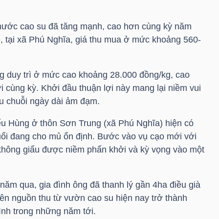
 nước cao su đã tăng mạnh, cao hơn cùng kỳ năm
, tại xã Phú Nghĩa, giá thu mua ở mức khoảng 560-
g duy trì ở mức cao khoảng 28.000 đồng/kg, cao
 cùng kỳ. Khởi đầu thuận lợi này mang lại niềm vui
au chuỗi ngày dài ảm đạm.
ểu Hùng ở thôn Sơn Trung (xã Phú Nghĩa) hiện có
ổi đang cho mủ ổn định. Bước vào vụ cạo mới với
 không giấu được niềm phấn khởi và kỳ vọng vào một
năm qua, gia đình ông đã thanh lý gần 4ha điều già
ên nguồn thu từ vườn cao su hiện nay trở thành
ình trong những năm tới.