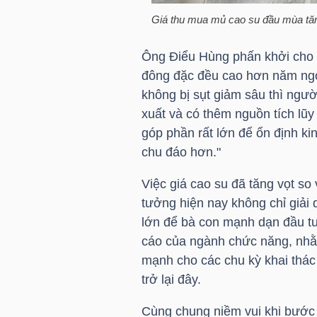
Giá thu mua mủ cao su đầu mùa tă
Ông Điểu Hùng phấn khởi cho 
TRÁI
đông đặc đều cao hơn năm ngoái
PHIẾU
không bị sụt giảm sâu thì ngườ
xuất và có thêm nguồn tích lũy 
góp phần rất lớn để ổn định kin
CÔNG
chu đáo hơn."
CỤ
ĐẦU
Việc giá cao su đã tăng vọt s
tưởng hiện nay không chỉ giải 
TƯ
lớn để bà con mạnh dạn đầu t
cáo của ngành chức năng, nhằ
mạnh cho các chu kỳ khai thác 
TRUY
trở lại đây.
XUẤT
DỮ
Cùng chung niềm vui khi bước