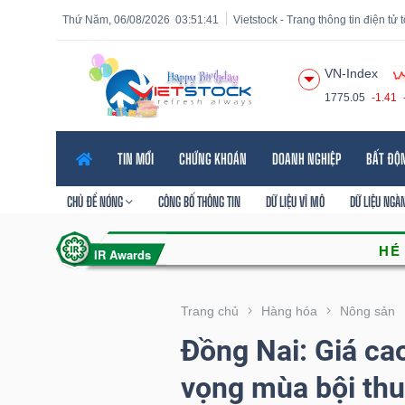
Thứ Năm, 06/08/2026
03:51:42
Vietstock - Trang thông tin điện tử
VN-Index
1775.05
-1.41
Tất cả
Tính năng
Ngành
Mã chứng khoán
Lãnh
TIN MỚI
CHỨNG KHOÁN
DOANH NGHIỆP
BẤT ĐỘ
Tính
năng
CHỦ ĐỀ NÓNG
CÔNG BỐ THÔNG TIN
DỮ LIỆU VĨ MÔ
DỮ LIỆU NGÀ
(-)
VIETSTOCK
Trang chủ
Hàng hóa
Nông sản
Đồng Nai: Giá ca
CHỨNG
vọng mùa bội thu
KHOÁN