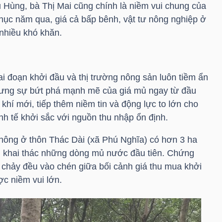
u Hùng, bà Thị Mai cũng chính là niềm vui chung của
hục năm qua, giá cả bấp bênh, vật tư nông nghiệp ở
nhiều khó khăn.
iai đoạn khởi đầu và thị trường nông sản luôn tiềm ẩn
hưng sự bứt phá mạnh mẽ của giá mủ ngay từ đầu
khí mới, tiếp thêm niềm tin và động lực to lớn cho
h tế khởi sắc với nguồn thu nhập ổn định.
hông ở thôn Thác Dài (xã Phú Nghĩa) có hơn 3 ha
h khai thác những dòng mủ nước đầu tiên. Chứng
g chảy đều vào chén giữa bối cảnh giá thu mua khởi
c niềm vui lớn.