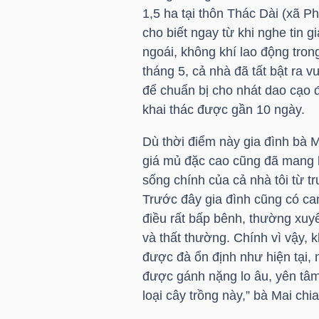
LIỆU
1,5 ha tại thôn Thác Dài (xã P
cho biết ngay từ khi nghe tin
Ngành
ngoái, không khí lao động tron
(-)
tháng 5, cả nhà đã tất bật ra
để chuẩn bị cho nhát dao cạo đ
VS-
khai thác được gần 10 ngày.
SECTOR
Dù thời điểm này gia đình bà
giá mủ đặc cao cũng đã mang 
sống chính của cả nhà tôi từ t
Trước đây gia đình cũng có ca
điều rất bấp bênh, thường xuy
NĂNG
và thất thường. Chính vì vậy, k
LƯỢNG
được đà ổn định như hiện tại, 
được gánh nặng lo âu, yên tâm
loại cây trồng này,” bà Mai chia