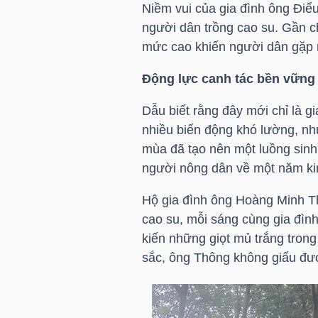
Niềm vui của gia đình ông Điể
NGUYÊN
người dân trồng cao su. Gần c
VẬT
mức cao khiến người dân gặp 
LIỆU
Động lực canh tác bền vững
Dẫu biết rằng đây mới chỉ là g
nhiều biến động khó lường, n
CÔNG
mùa đã tạo nên một luồng sinh 
NGHIỆP
người nông dân về một năm kin
Hộ gia đình ông Hoàng Minh T
cao su, mỗi sáng cùng gia đìn
kiến những giọt mủ trắng tron
TIÊU
sắc, ông Thông không giấu đượ
DÙNG
KHÔNG
THIẾT