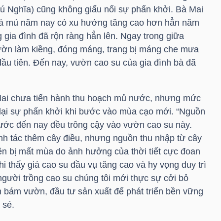
hú Nghĩa) cũng không giấu nổi sự phấn khởi. Bà Mai
 giá mủ năm nay có xu hướng tăng cao hơn hẳn năm
g gia đình đã rộn ràng hẳn lên. Ngay trong giữa
 vườn làm kiềng, đóng máng, trang bị máng che mưa
ầu tiên. Đến nay, vườn cao su của gia đình bà đã
 Mai chưa tiến hành thu hoạch mủ nước, nhưng mức
lại sự phấn khởi khi bước vào mùa cạo mới. “Nguồn
rước đến nay đều trông cậy vào vườn cao su này.
nh tác thêm cây điều, nhưng nguồn thu nhập từ cây
ên bị mất mùa do ảnh hưởng của thời tiết cực đoan
hi thấy giá cao su đầu vụ tăng cao và hy vọng duy trì
người trồng cao su chúng tôi mới thực sự cởi bỏ
 bám vườn, đầu tư sản xuất để phát triển bền vững
 sẻ.