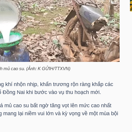
ạch mủ cao su. (Ảnh: K GỬIH/TTXVN)
g khí nhộn nhịp, khẩn trương rộn ràng khắp các
hố Đồng Nai khi bước vào vụ thu hoạch mới.
á mủ cao su bất ngờ tăng vọt lên mức cao nhất
g mang lại niềm vui lớn và kỳ vọng về một mùa bội