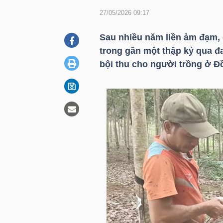
27/05/2026 09:17
DOANH
Sau nhiều năm liền ảm đạm, 
NGHIỆP
trong gần một thập kỷ qua đ
bội thu cho người trồng ở Đ
BẤT
ĐỘNG
SẢN
TÀI
CHÍNH