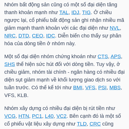
Nhóm bất động sản cũng có một số đại diện tăng
thanh khoản mạnh như
TAL
,
IDJ
,
TIG
. Ở chiều
ngược lại, cổ phiếu bất động sản ghi nhận nhiều mã
NGÀNH
giảm mạnh thanh khoản với các đại diện như
NVL
,
NRC
,
DTD
,
CEO
,
IDC
. Diễn biến cho thấy sự phân
hóa của dòng tiền ở nhóm này.
DOANH
NGHIỆP
Một số đại diện nhóm chứng khoán như
CTS
,
APS
,
SHS
thể hiện sức hút đối với dòng tiền. Tuy vậy, ở
chiều giảm, nhóm tài chính - ngân hàng có nhiều đại
diện sụt giảm mạnh về khối lượng giao dịch so với
CỔ
tuần trước. Có thể kể tới như
BMI
,
VFS
,
PSI
,
MBS
,
PHIẾU
VFS
, KLB.
Nhóm xây dựng có nhiều đại diện bị rút tiền như
VCG
,
HTN
,
PC1
,
L40
,
VC2
. Bên cạnh đó là một số
PHÁI
cổ phiếu vật liệu xây dựng như
TLD
,
CRC
cũng
SINH