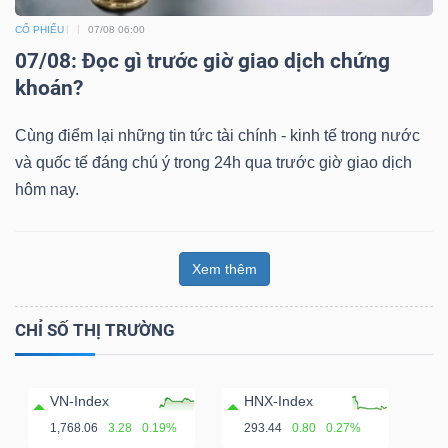
CỔ PHIẾU
07/08 06:00
07/08: Đọc gì trước giờ giao dịch chứng
khoán?
Cùng điểm lại những tin tức tài chính - kinh tế trong nước
và quốc tế đáng chú ý trong 24h qua trước giờ giao dịch
hôm nay.
Xem thêm
CHỈ SỐ THỊ TRƯỜNG
VN-Index
HNX-Index
1,768.06
3.28
0.19%
293.44
0.80
0.27%