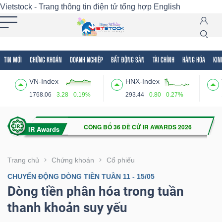
Vietstock - Trang thông tin điện tử tổng hợp
English
TIN MỚI
CHỨNG KHOÁN
DOANH NGHIỆP
BẤT ĐỘNG SẢN
TÀI CHÍNH
HÀNG HÓA
KIN
Tất cả
Tính năng
Ngành
Mã chứng khoán
Lãnh
VN-Index
HNX-Index
Tính
1768.06
3.28
0.19%
293.44
0.80
0.27%
năng
(-)
VIETSTOCK
Trang chủ
Chứng khoán
Cổ phiếu
CHUYỂN ĐỘNG DÒNG TIỀN TUẦN 11 - 15/05
Dòng tiền phân hóa trong tuần
CHỨNG
thanh khoản suy yếu
KHOÁN