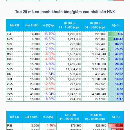
NGUYÊN
Top 20 mã có thanh khoản tăng/giảm cao nhất sàn
HNX
VẬT
LIỆU
CÔNG
NGHIỆP
TIÊU
DÙNG
KHÔNG
THIẾT