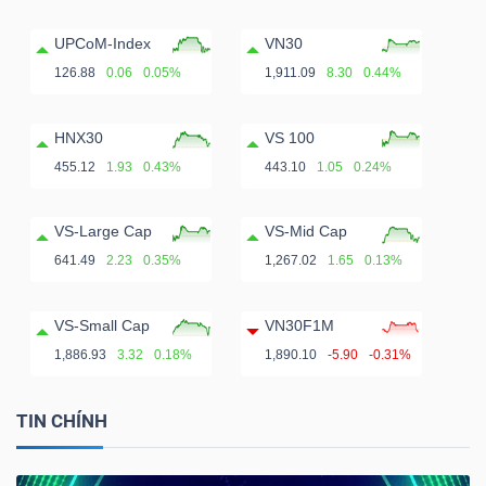
UPCoM-Index
VN30
126.88
0.06
0.05%
1,911.09
8.30
0.44%
HNX30
VS 100
455.12
1.93
0.43%
443.10
1.05
0.24%
VS-Large Cap
VS-Mid Cap
641.49
2.23
0.35%
1,267.02
1.65
0.13%
VS-Small Cap
VN30F1M
1,886.93
3.32
0.18%
1,890.10
-5.90
-0.31%
TIN CHÍNH