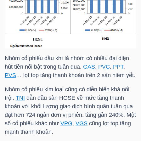
TÀI
CHÍNH
CÁ
NHÂN
Nhóm cổ phiếu dầu khí là nhóm có nhiều đại diện
hút tiền nổi bật trong tuần qua.
GAS
,
PVC
,
PPT
,
PHÂN
PVS
… lọt top tăng thanh khoản trên 2 sàn niêm yết.
TÍCH
Nhóm cổ phiếu kim loại cũng có diễn biến khá nổi
VIETSTOCKFINANCE
trội.
TNI
dẫn đầu sàn
HOSE
về mức tăng thanh
khoản với khối lượng giao dịch bình quân tuần qua
đạt hơn 724 ngàn đơn vị phiên, tăng gần 240%. Một
số cổ phiếu khác như
VPG
,
VGS
cũng lọt top tăng
VĨ
mạnh thanh khoản.
MÔ