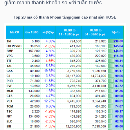
giảm mạnh thanh khoản so với tuần trước.
Top 20 mã có thanh khoản tăng/giảm cao nhất sàn
HOSE
TRÁI
PHIẾU
CÔNG
CỤ
ĐẦU
TƯ
TRUY
XUẤT
DỮ