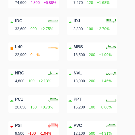
ngữ
74,600
4,800
+6.88%
7,270
120
+1.68%
(-)
IDC
IDJ
Dịch
33,600
900
+2.75%
3,800
100
+2.70%
vụ
(-)
L40
MBS
22,900
0
%
18,500
200
+1.09%
Đào
NRC
NVL
tạo
4,800
100
+2.13%
13,900
200
+1.46%
PC1
PPT
20,650
150
+0.73%
15,200
100
+0.66%
Sách
tài
PSI
PVC
chính
9,500
-100
-1.04%
12,100
500
+4.31%