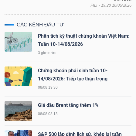
FILI
- 19:28 18/05/2026
CÁC KÊNH ĐẦU TƯ
TÀI
Phân tích kỹ thuật chứng khoán Việt Nam:
CHÍNH
Tuần 10-14/08/2026
3 giờ trước
Chứng khoán phái sinh tuần 10-
CÔNG
14/08/2026: Tiếp tục thận trọng
NGHỆ
08/08 19:30
THÔNG
TIN
Giá dầu Brent tăng thêm 1%
08/08 08:13
S&P 500 lập đỉnh lịch sử, khép lại tuần