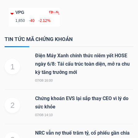
VPG
1,850
-40
-2.12%
Dữ
liệu
TIN TỨC MÃ CHỨNG KHOÁN
tài
chính
Điện Máy Xanh chính thức niêm yết HOSE
ngày 6/8: Tái cấu trúc toàn diện, mở ra chu
1
kỳ tăng trưởng mới
07/08 16:00
Chứng khoán EVS lại sắp thay CEO vì lý do
2
sức khỏe
07/08 14:10
NRC vẫn nợ thuế trăm tỷ, cổ phiếu gần chia