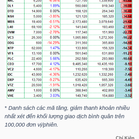
YẾU
TIÊU
DÙNG
THIẾT
YẾU
CHĂM
*
Danh sách các mã tăng, giảm thanh khoản nhiều
SÓC
nhất xét đến khối lượng giao dịch bình quân trên
SỨC
100,000 đơn vị/phiên.
KHỎE
Chí Kiên