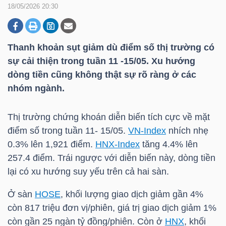
18/05/2026 20:30
DOANH
Thanh khoản sụt giảm dù điểm số thị trường có
NGHIỆP
sự cải thiện trong tuần 11 -15/05. Xu hướng
dòng tiền cũng không thật sự rõ ràng ở các
nhóm ngành.
BẤT
ĐỘNG
Thị trường chứng khoán diễn biến tích cực về mặt
SẢN
điểm số trong tuần 11- 15/05.
VN-Index
nhích nhẹ
0.3% lên 1,921 điểm.
HNX-Index
tăng 4.4% lên
257.4 điểm. Trái ngược với diễn biến này, dòng tiền
TÀI
lại có xu hướng suy yếu trên cả hai sàn.
CHÍNH
Ở sàn
HOSE
, khối lượng giao dịch giảm gần 4%
còn 817 triệu đơn vị/phiên, giá trị giao dịch giảm 1%
còn gần 25 ngàn tỷ đồng/phiên. Còn ở
HNX
, khối