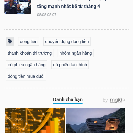
DỊCH
tăng mạnh nhất kể từ tháng 4
VỤ
08/08 08:07
TRUYỀN
THÔNG
dòng tiền
chuyển động dòng tiền
thanh khoản thị trường
nhóm ngân hàng
TIỆN
cổ phiếu ngân hàng
cổ phiếu tài chính
ÍCH
dòng tiền mua đuổi
BẤT
ĐỘNG
SẢN