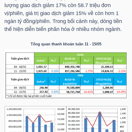
HÀNG
lượng giao dịch giảm 17% còn 58.7 triệu đơn
HÓA
vị/phiên, giá trị giao dịch giảm 15% về còn hơn 1
ngàn tỷ đồng/phiên. Trong bối cảnh này, dòng tiền
thể hiện diễn biến phân hóa ở nhiều nhóm ngành.
KINH
Tổng quan thanh khoản tuần 11 - 15/05
TẾ
THẾ
GIỚI
ĐÔNG
DƯƠNG