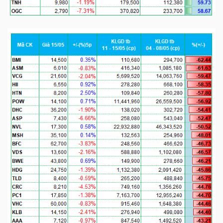
LIỆU
Ngành
(-)
VS-
SECTOR
NĂNG
LƯỢNG