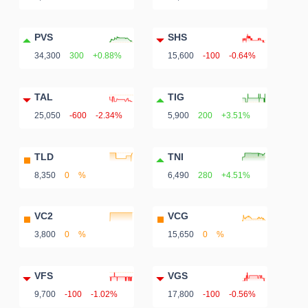
PVS
SHS
34,300
300
+0.88%
15,600
-100
-0.64%
Công
TAL
TIG
cụ
25,050
-600
-2.34%
5,900
200
+3.51%
đầu
tư
TLD
TNI
8,350
0
%
6,490
280
+4.51%
VC2
VCG
Truyền
3,800
0
%
15,650
0
%
thông
tài
VFS
VGS
chính
9,700
-100
-1.02%
17,800
-100
-0.56%