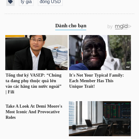
DỊCH
tỷ giá
đồng USD
VỤ
TRUYỀN
THÔNG
TIỆN
ÍCH
BẤT
ĐỘNG
SẢN