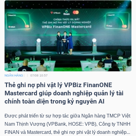
NGÂN HÀNG
07/08 10:57
Thẻ ghi nợ phi vật lý VPBiz FinanONE
Mastercard giúp doanh nghiệp quản lý tài
chính toàn diện trong kỷ nguyên AI
Được phát triển từ sự hợp tác giữa Ngân hàng TMCP Việt
Nam Thịnh Vượng (VPBank, HOSE: VPB), Công ty TNHH
FINAN và Mastercard, thẻ ghi nợ phi vật lý doanh nghiệp...