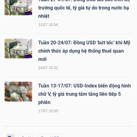
trường quốc tế, tỷ giá tự do trong nước hạ
nhiệt
31/07 20:54
TÀI
CHÍNH
Tuần 20-24/07: Đồng USD 'bứt tốc’ khi Mỹ
chính thức áp dụng hệ thống thuế quan
mới
24/07 20:32
CÔNG
NGHỆ
Tuần 13-17/07: USD-Index biến động hình
THÔNG
chữ V, tỷ giá trung tâm tăng liên tiếp 5
TIN
phiên
17/07 20:00