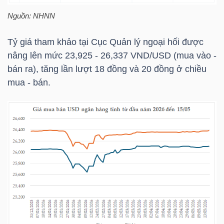
LIỆU
Nguồn: NHNN
Ngành
Tỷ giá tham khảo tại Cục Quản lý ngoại hối được
(-)
nâng lên mức 23,925 - 26,337 VND/USD (mua vào -
bán ra), tăng lần lượt 18 đồng và 20 đồng ở chiều
VS-
mua - bán.
SECTOR
NĂNG
LƯỢNG