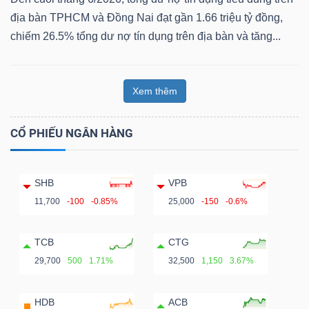
địa bàn TPHCM và Đồng Nai đạt gần 1.66 triệu tỷ đồng,
chiếm 26.5% tổng dư nợ tín dụng trên địa bàn và tăng...
Xem thêm
CỔ PHIẾU NGÂN HÀNG
SHB
VPB
11,700
-100
-0.85%
25,000
-150
-0.6%
TCB
CTG
29,700
500
1.71%
32,500
1,150
3.67%
HDB
ACB