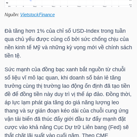
HÀNG
HÓA
Nguồn:
VietstockFinance
Đà tăng hơn 1% của chỉ số USD-Index trong tuần
qua chủ yếu được củng cố bởi sức chống chịu của
KINH
nền kinh tế Mỹ và những kỳ vọng mới về chính sách
TẾ
tiền tệ.
Sức mạnh của đồng bạc xanh bắt nguồn từ chuỗi
số liệu vĩ mô lạc quan, khi doanh số bán lẻ tăng
THẾ
trưởng cùng thị trường lao động ổn định đã tạo tiền
GIỚI
đề để đồng tiền này duy trì vị thế áp đảo. Đồng thời,
áp lực lạm phát gia tăng do giá năng lượng leo
thang và sự gián đoạn kéo dài của chuỗi cung ứng
ĐÔNG
vận tải biển đã thúc đẩy giới đầu tư đẩy mạnh đặt
DƯƠNG
cược vào khả năng Cục Dự trữ Liên bang (Fed) sẽ
thắt chặt lãi suất vào cuối năm. Theo CME