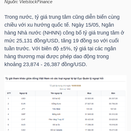
Nguồn:
VietstockFinance
Trong nước, tỷ giá trung tâm cũng diễn biến cùng
TRÁI
chiều với xu hướng quốc tế. Ngày 15/05, Ngân
PHIẾU
hàng Nhà nước (NHNN) công bố tỷ giá trung tâm ở
mức 25,131 đồng/USD, tăng 19 đồng so với cuối
tuần trước. Với biên độ ±5%, tỷ giá tại các ngân
hàng thương mại được phép dao động trong
CÔNG
khoảng 23,874 - 26,387 đồng/USD.
CỤ
ĐẦU
TƯ
TRUY
XUẤT
DỮ