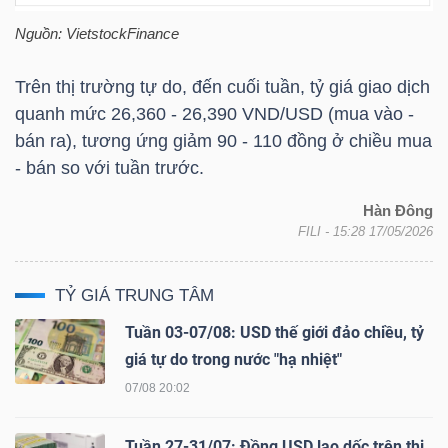
YẾU
Nguồn:
VietstockFinance
Trên thị trường tự do, đến cuối tuần, tỷ giá giao dịch
quanh mức 26,360 - 26,390 VND/USD (mua vào -
TIÊU
bán ra), tương ứng giảm 90 - 110 đồng ở chiều mua
DÙNG
- bán so với tuần trước.
THIẾT
Hàn Đông
YẾU
FILI
- 15:28 17/05/2026
TỶ GIÁ TRUNG TÂM
Tuần 03-07/08: USD thế giới đảo chiều, tỷ
CHĂM
giá tự do trong nước "hạ nhiệt"
SÓC
07/08 20:02
SỨC
KHỎE
Tuần 27-31/07: Đồng USD lao dốc trên thị