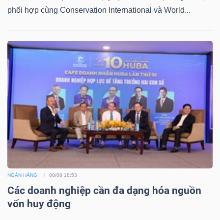
phối hợp cùng Conservation International và World...
Công
cụ
đầu
tư
Truyền
thông
NGÂN HÀNG
08/08 18:53
Các doanh nghiệp cần đa dạng hóa nguồn
tài
vốn huy động
chính