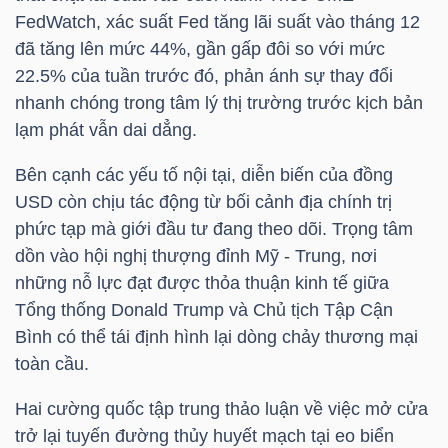
FedWatch, xác suất Fed tăng lãi suất vào tháng 12
đã tăng lên mức 44%, gần gấp đôi so với mức
TÀI
22.5% của tuần trước đó, phản ánh sự thay đổi
CHÍNH
nhanh chóng trong tâm lý thị trường trước kịch bản
CÁ
lạm phát vẫn dai dẳng.
NHÂN
Bên cạnh các yếu tố nội tại, diễn biến của
đồng
USD
còn chịu tác động từ bối cảnh địa chính trị
PHÂN
phức tạp mà giới đầu tư đang theo dõi. Trọng tâm
TÍCH
dồn vào hội nghị thượng đỉnh Mỹ - Trung, nơi
những nỗ lực đạt được thỏa thuận kinh tế giữa
VIETSTOCKFINANCE
Tổng thống Donald Trump và Chủ tịch Tập Cận
Bình có thể tái định hình lại dòng chảy thương mại
toàn cầu.
VĨ
Hai cường quốc tập trung thảo luận về việc mở cửa
MÔ
trở lại tuyến đường thủy huyết mạch tại eo biển