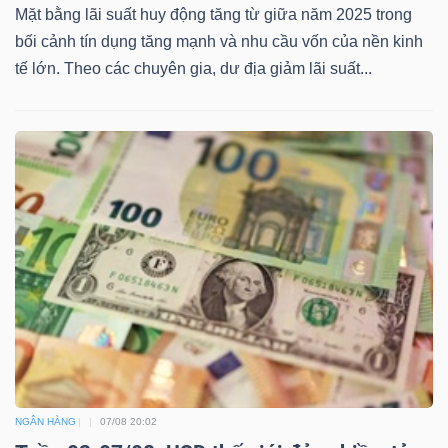
Mặt bằng lãi suất huy động tăng từ giữa năm 2025 trong
bối cảnh tín dụng tăng mạnh và nhu cầu vốn của nền kinh
tế lớn. Theo các chuyên gia, dư địa giảm lãi suất...
Dữ
liệu
tài
chính
NGÂN HÀNG
07/08 20:02