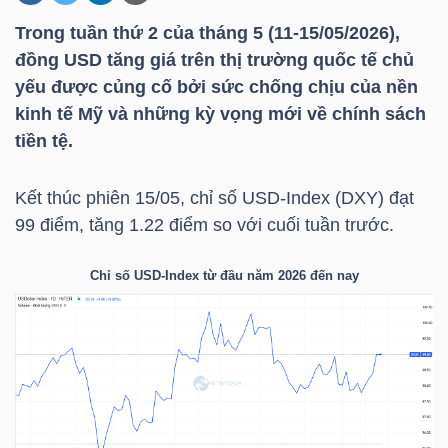
Trong tuần thứ 2 của tháng 5 (11-15/05/2026),
đồng USD
tăng giá trên thị trường quốc tế chủ
DOANH
yếu được củng cố bởi sức chống chịu của nền
NGHIỆP
kinh tế Mỹ và những kỳ vọng mới về chính sách
tiền tệ.
BẤT
Kết thúc phiên 15/05, chỉ số USD-Index (DXY) đạt
ĐỘNG
99 điểm, tăng 1.22 điểm so với cuối tuần trước.
SẢN
Chỉ số USD-Index từ đầu năm 2026 đến nay
TÀI
CHÍNH