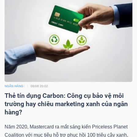
ngữ
(-)
Dịch
vụ
(-)
Đào
tạo
NGÂN HÀNG
08/08 20:02
Thẻ tín dụng Carbon: Công cụ bảo vệ môi
trường hay chiêu marketing xanh của ngân
hàng?
Sách
tài
Năm 2020, Mastercard ra mắt sáng kiến Priceless Planet
Coalition với mục tiêu hỗ trợ phục hồi 100 triệu cây xanh,
chính