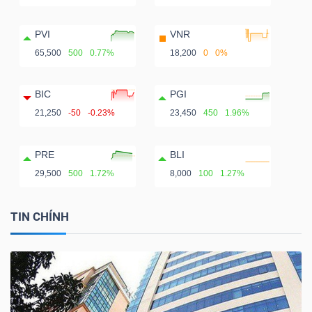
PVI
VNR
65,500
500
0.77%
18,200
0
0%
BIC
PGI
21,250
-50
-0.23%
23,450
450
1.96%
PRE
BLI
29,500
500
1.72%
8,000
100
1.27%
TIN CHÍNH