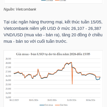
NGUYÊN
Nguồn: Vietcombank
VẬT
LIỆU
Tại các ngân hàng thương mại, kết thúc tuần 15/05,
Vietcombank niêm yết USD ở mức 26,107 - 26,387
VND/USD (mua vào - bán ra), tăng 20 đồng ở chiều
mua - bán so với cuối tuần trước.
CÔNG
NGHIỆP
TIÊU
DÙNG
KHÔNG
THIẾT