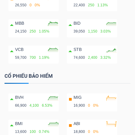
26,550
0
0%
22,400
250
1.13%
MBB
BID
24,150
250
1.05%
39,050
1,150
3.03%
VCB
STB
59,700
700
1.19%
74,600
2,400
3.32%
CỔ PHIẾU BẢO HIỂM
BVH
MIG
66,900
4,100
6.53%
16,900
0
0%
BMI
ABI
13,600
100
0.74%
18,800
0
0%