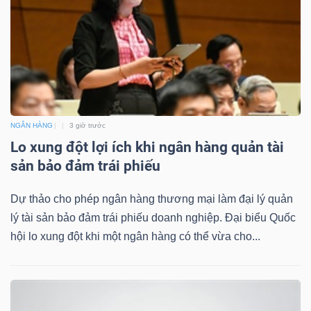
Bài
viết
của
tác
giả
(-)
NGÂN HÀNG
3 giờ trước
Lo xung đột lợi ích khi ngân hàng quản tài
sản bảo đảm trái phiếu
Báo
cáo
Dự thảo cho phép ngân hàng thương mại làm đại lý quản
phân
lý tài sản bảo đảm trái phiếu doanh nghiệp. Đại biểu Quốc
tích
hội lo xung đột khi một ngân hàng có thể vừa cho...
(-)
Thuật