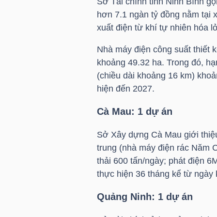
Sở Tài chính tỉnh Ninh Bình gọ
hơn 7.1 ngàn tỷ đồng nằm tại 
TÀI
xuất điện từ khí tự nhiên hóa 
CHÍNH
Nhà máy điện công suất thiết k
CÁ
khoảng 49.32 ha. Trong đó, h
NHÂN
(chiều dài khoảng 16 km) khoản
hiện đến 2027.
PHÂN
Cà Mau: 1 dự án
TÍCH
Sở Xây dựng Cà Mau giới thiệu
VIETSTOCKFINANCE
trung (nhà máy điện rác Năm Că
thải 600 tấn/ngày; phát điện 
thực hiện 36 tháng kể từ ngày
VĨ
Quảng Ninh: 1 dự án
MÔ