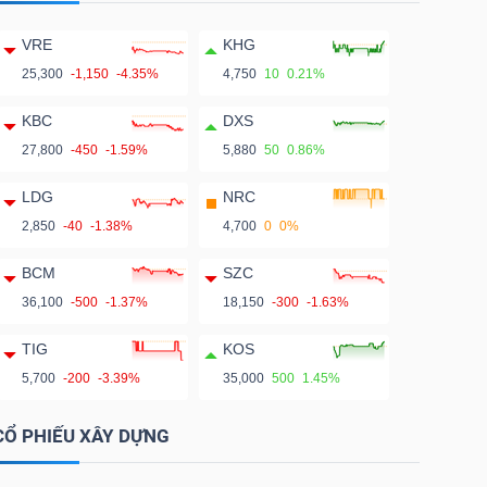
VRE
KHG
25,300
-1,150
-4.35%
4,750
10
0.21%
KBC
DXS
27,800
-450
-1.59%
5,880
50
0.86%
LDG
NRC
2,850
-40
-1.38%
4,700
0
0%
BCM
SZC
36,100
-500
-1.37%
18,150
-300
-1.63%
TIG
KOS
5,700
-200
-3.39%
35,000
500
1.45%
CỔ PHIẾU XÂY DỰNG