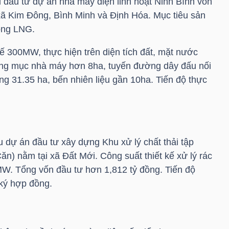
i đầu tư dự án nhà máy điện linh hoạt Ninh Bình vốn
xã Kim Đông, Bình Minh và Định Hóa. Mục tiêu sản
lỏng LNG.
ế 300MW, thực hiện trên diện tích đất, mặt nước
ạng mục nhà máy hơn 8ha, tuyến đường dây đấu nối
g 31.35 ha, bến nhiên liệu gần 10ha. Tiến độ thực
 dự án đầu tư xây dựng Khu xử lý chất thải tập
n) nằm tại xã Đất Mới. Công suất thiết kế xử lý rác
6MW. Tổng vốn đầu tư hơn 1,812 tỷ đồng. Tiến độ
 ký hợp đồng.