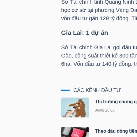
Sở Tài chính tỉnh Quảng Ninh t
học cơ sở tại phường Vàng Da
vốn đầu tư gần 129 tỷ đồng. Ti
NGÀNH
Gia Lai: 1 dự án
Sở Tài chính Gia Lai gọi đầu tư
DOANH
Gào, công suất thiết kế 300 tấn
NGHIỆP
6ha. Vốn đầu tư 140 tỷ đồng, t
CỔ
CÁC KÊNH ĐẦU TƯ
PHIẾU
Thị trường chứng q
06/08 20:00
PHÁI
Theo dấu dòng tiền
SINH