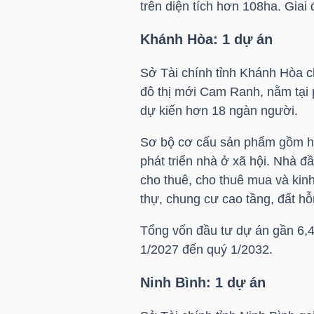
trên diện tích hơn 108ha. Giai
HÀNG
HÓA
Khánh Hòa: 1 dự án
Sở Tài chính tỉnh Khánh Hòa 
đô thị mới Cam Ranh, nằm tạ
KINH
dự kiến hơn 18 ngàn người.
TẾ
Sơ bộ cơ cấu sản phẩm gồm hơ
phát triển nhà ở xã hội. Nhà đ
THẾ
cho thuê, cho thuê mua và kinh 
GIỚI
thự, chung cư cao tầng, đất hỗ
Tổng vốn đầu tư dự án gần 6,4
1/2027 đến quý 1/2032.
ĐÔNG
Ninh Bình: 1 dự án
DƯƠNG