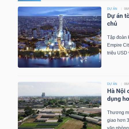
NGUYÊN
DỰ ÁN
06/
VẬT
Dự án t
LIỆU
chủ
Tập đoàn 
Empire Cit
triệu USD 
CÔNG
NGHIỆP
DỰ ÁN
06/
Hà Nội 
dụng hơ
TIÊU
DÙNG
Thương mạ
KHÔNG
giao hơn 3
THIẾT
văn phòng 