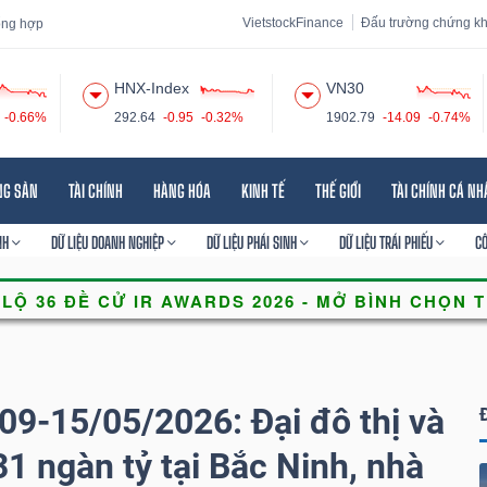
VietstockFinance
Đấu trường chứng k
tổng hợp
HNX-Index
VN30
-0.66%
292.64
-0.95
-0.32%
1902.79
-14.09
-0.74%
 đạo
Tin tức
Báo cáo phân tích
Thuật ngữ
Dịch vụ
NG SẢN
TÀI CHÍNH
HÀNG HÓA
KINH TẾ
THẾ GIỚI
TÀI CHÍNH CÁ N
NH
DỮ LIỆU DOANH NGHIỆP
DỮ LIỆU PHÁI SINH
DỮ LIỆU TRÁI PHIẾU
C
09-15/05/2026: Đại đô thị và
1 ngàn tỷ tại Bắc Ninh, nhà