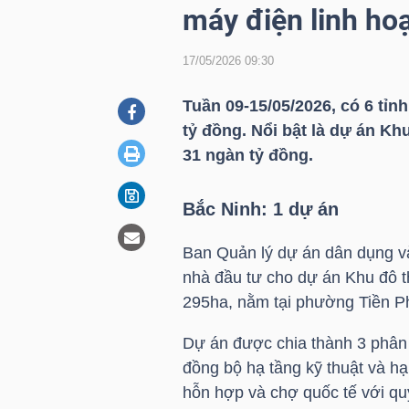
máy điện linh h
17/05/2026 09:30
DOANH
NGHIỆP
Tuần 09-15/05/2026, có 6 tỉn
tỷ đồng. Nổi bật là dự án Kh
31 ngàn tỷ đồng.
BẤT
ĐỘNG
Bắc Ninh: 1 dự án
SẢN
Ban Quản lý dự án dân dụng và 
nhà đầu tư cho dự án Khu đô t
295ha, nằm tại phường Tiền P
TÀI
CHÍNH
Dự án được chia thành 3 phân 
đồng bộ hạ tầng kỹ thuật và hạ 
hỗn hợp và chợ quốc tế với qu