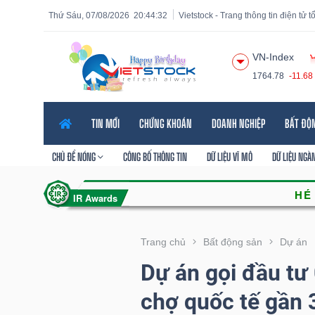
Thứ Sáu, 07/08/2026
20:44:33
Vietstock - Trang thông tin điện tử 
VN-Index
1764.78
-11.68
Tất cả
Tính năng
Ngành
Mã chứng khoán
Lãnh
TIN MỚI
CHỨNG KHOÁN
DOANH NGHIỆP
BẤT ĐỘ
Tính
năng
CHỦ ĐỀ NÓNG
CÔNG BỐ THÔNG TIN
DỮ LIỆU VĨ MÔ
DỮ LIỆU NGÀ
(-)
VIETSTOCK
Trang chủ
Bất động sản
Dự án
Dự án gọi đầu tư 
CHỨNG
chợ quốc tế gần 3
KHOÁN