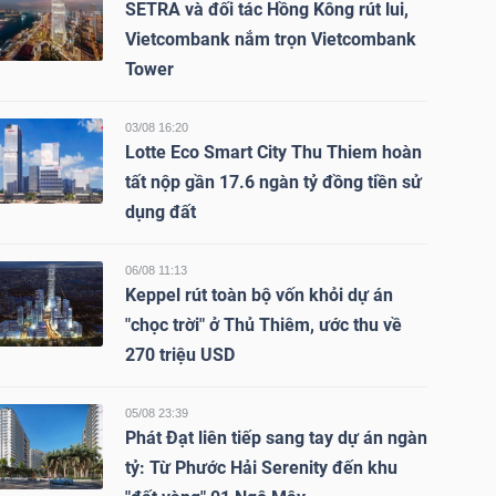
SETRA và đối tác Hồng Kông rút lui,
Vietcombank nắm trọn Vietcombank
Tower
03/08 16:20
Lotte Eco Smart City Thu Thiem hoàn
tất nộp gần 17.6 ngàn tỷ đồng tiền sử
dụng đất
06/08 11:13
Keppel rút toàn bộ vốn khỏi dự án
"chọc trời" ở Thủ Thiêm, ước thu về
270 triệu USD
05/08 23:39
Phát Đạt liên tiếp sang tay dự án ngàn
tỷ: Từ Phước Hải Serenity đến khu