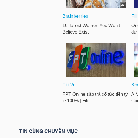
LIỆU
Ngành
(-)
VS-
SECTOR
NĂNG
LƯỢNG
TIN CÙNG CHUYÊN MỤC