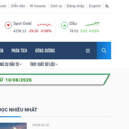
hoán
Diễn đàn
IR Awards
Dịch vụ
Đăng nhập
English
Spot Gold
Dầu
4236.12
-29.20
-0.68%
78.01
3.02
4.03%
HÂN
PHÂN TÍCH
ĐÔNG DƯƠNG
ÔNG CỤ ĐẦU TƯ
TRUY XUẤT DỮ LIỆU
ĐỌC NHIỀU NHẤT
06/08 01:10