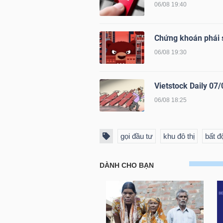
06/08 19:40
Chứng khoán phái s
TRÁI
06/08 19:30
PHIẾU
Vietstock Daily 07/
CÔNG
06/08 18:25
CỤ
ĐẦU
gọi đầu tư
khu đô thị
bất đ
TƯ
TRUY
XUẤT
DỮ