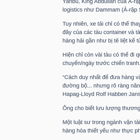
Yanbu, King Abdullah của Ả-rập
logistics như Dammam (Ả-rập Sa
Tuy nhiên, xe tải chỉ có thể t
TRÁI
đây của các tàu container và t
PHIẾU
hàng hải gần như bị tê liệt kể 
Hiện chỉ còn vài tàu có thể đi
chuyến/ngày trước chiến tranh.
CÔNG
CỤ
“Cách duy nhất để đưa hàng và
ĐẦU
đường bộ... nhưng rõ ràng năn
TƯ
Hapag-Lloyd Rolf Habben Janse
Ông cho biết lưu lượng thươn
TRUY
Một luật sư trong ngành vận tải
XUẤT
hàng hóa thiết yếu như thực ph
DỮ