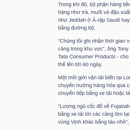
Trong khi đó, bộ phận hàng tiê
LIỆU
hàng như trà, muối và đậu xuấ
như Jeddah ở Ả-rập Saudi hay 
Ngành
bằng đường bộ.
(-)
“Chúng tôi ghi nhận thời gian v
VS-
cảng trong khu vực”, ông Tony
SECTOR
Tata Consumer Products - cho b
thể lên tới 60 ngày.
Một môi giới vận tải biển tại 
chuyển hướng hàng hóa qua cá
NĂNG
chuyển tiếp bằng xe tải hoặc t
LƯỢNG
“Lượng ngũ cốc đổ về Fujaira
bằng xe tải tới các cảng lớn t
vùng Vịnh khác bằng tàu nhỏ”, 