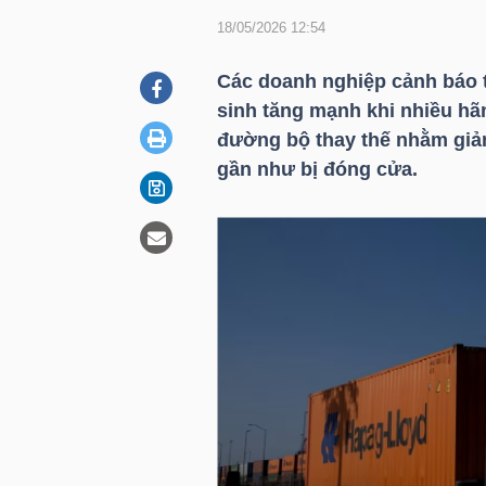
18/05/2026 12:54
DOANH
Các doanh nghiệp cảnh báo tì
NGHIỆP
sinh tăng mạnh khi nhiều hã
đường bộ thay thế nhằm giảm
gần như bị đóng cửa.
BẤT
ĐỘNG
SẢN
TÀI
CHÍNH