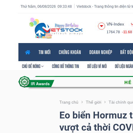
Thứ Năm, 06/08/2026
09:33:49
Vietstock - Trang thông tin điện tử
VN-Index
1764.78
-11.68
Tất cả
Tính năng
Ngành
Mã chứng khoán
Lãnh
TIN MỚI
CHỨNG KHOÁN
DOANH NGHIỆP
BẤT ĐỘ
Tính
năng
CHỦ ĐỀ NÓNG
CÔNG BỐ THÔNG TIN
DỮ LIỆU VĨ MÔ
DỮ LIỆU NGÀ
(-)
VIETSTOCK
Trang chủ
Thế giới
Tài chính qu
Eo biển Hormuz tê
CHỨNG
vượt cả thời COV
KHOÁN