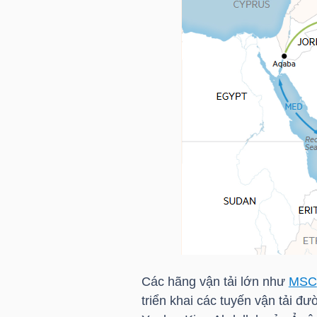
NGÀNH
DOANH
NGHIỆP
CỔ
PHIẾU
Các hãng vận tải lớn như
MSC
PHÁI
triển khai các tuyến vận tải đ
SINH