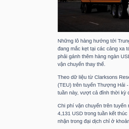
HÀNG
HÓA
KINH
Những lô hàng hướng tới Trung
TẾ
đang mắc kẹt tại các cảng xa 
phải gánh thêm hàng ngàn USD 
vận chuyển thay thế.
THẾ
Theo dữ liệu từ Clarksons Res
GIỚI
(TEU) trên tuyến Thượng Hải -
tuần này, vượt cả đỉnh thời kỳ
Chi phí vận chuyển trên tuyến 
ĐÔNG
4,131
USD trong
tuần kết thúc
DƯƠNG
nhận trong đại dịch chỉ ở kh