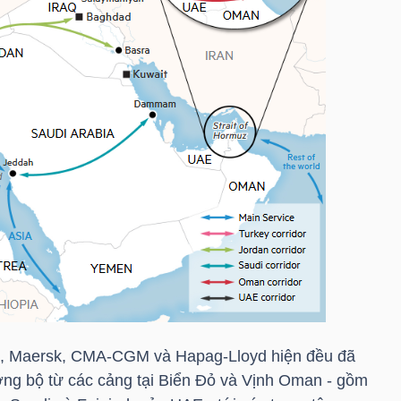
, Maersk, CMA-CGM và Hapag-Lloyd hiện đều đã
ường bộ từ các cảng tại Biển Đỏ và Vịnh Oman - gồm