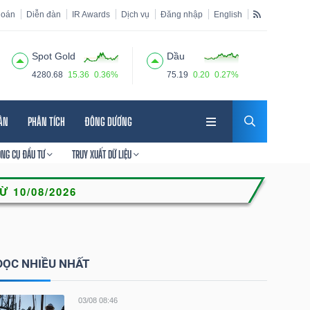
hoán
Diễn đàn
IR Awards
Dịch vụ
Đăng nhập
English
Spot Gold
Dầu
4280.68
15.36
0.36%
75.19
0.20
0.27%
HÂN
PHÂN TÍCH
ĐÔNG DƯƠNG
ÔNG CỤ ĐẦU TƯ
TRUY XUẤT DỮ LIỆU
ĐỌC NHIỀU NHẤT
03/08 08:46