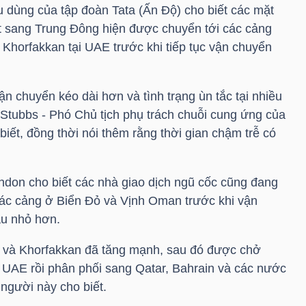
u dùng của tập đoàn Tata (Ấn Độ) cho biết các mặt
t sang Trung Đông hiện được chuyển tới các cảng
Khorfakkan tại UAE trước khi tiếp tục vận chuyển
ận chuyển kéo dài hơn và tình trạng ùn tắc tại nhiều
 Stubbs - Phó Chủ tịch phụ trách chuỗi cung ứng của
iết, đồng thời nói thêm rằng thời gian chậm trễ có
London cho biết các nhà giao dịch ngũ cốc cũng đang
c cảng ở Biển Đỏ và Vịnh Oman trước khi vận
àu nhỏ hơn.
h và Khorfakkan đã tăng mạnh, sau đó được chở
ại UAE rồi phân phối sang Qatar, Bahrain và các nước
người này cho biết.