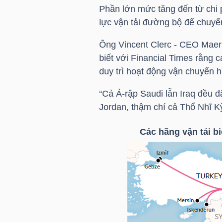
Phần lớn mức tăng đến từ chi p
lực vận tải đường bộ để chuyể
TÀI
CHÍNH
Ông Vincent Clerc - CEO Maersk
CÁ
biết với Financial Times rằng 
NHÂN
duy trì hoạt động vận chuyển 
“Cả Ả-rập Saudi lẫn Iraq đều đ
Jordan, thậm chí cả Thổ Nhĩ Kỳ
PHÂN
TÍCH
Các hãng vận tải 
VIETSTOCKFINANCE
VĨ
MÔ