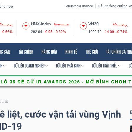
VietstockFinance
Đấu trường chứng k
 tổng hợp
HNX-Index
VN30
-0.66%
292.64
-0.95
-0.32%
1902.79
-14.09
-0.74%
 đạo
Tin tức
Báo cáo phân tích
Thuật ngữ
Dịch vụ
NG SẢN
TÀI CHÍNH
HÀNG HÓA
KINH TẾ
THẾ GIỚI
TÀI CHÍNH CÁ N
NH
DỮ LIỆU DOANH NGHIỆP
DỮ LIỆU PHÁI SINH
DỮ LIỆU TRÁI PHIẾU
C
ốc tế
 liệt, cước vận tải vùng Vịnh
ID-19