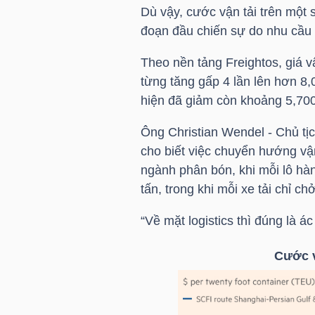
Dù vậy, cước vận tải trên một s
NGUYÊN
đoạn đầu chiến sự do nhu cầu
VẬT
LIỆU
Theo nền tảng Freightos, giá v
từng tăng gấp 4 lần lên hơn 8
hiện đã giảm còn khoảng 5,70
Ông Christian Wendel - Chủ tị
CÔNG
cho biết việc chuyển hướng vận 
NGHIỆP
ngành phân bón, khi mỗi lô hà
tấn, trong khi mỗi xe tải chỉ c
“Về mặt logistics thì đúng là á
TIÊU
Cước v
DÙNG
KHÔNG
THIẾT