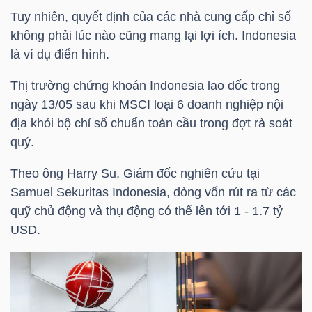
Tuy nhiên, quyết định của các nhà cung cấp chỉ số
không phải lúc nào cũng mang lại lợi ích. Indonesia
là ví dụ điển hình.
TÀI
Thị trường chứng khoán Indonesia lao dốc trong
CHÍNH
ngày 13/05 sau khi MSCI loại 6 doanh nghiệp nội
địa khỏi bộ chỉ số chuẩn toàn cầu trong đợt rà soát
quý.
CÔNG
Theo ông Harry Su, Giám đốc nghiên cứu tại
NGHỆ
Samuel Sekuritas Indonesia, dòng vốn rút ra từ các
quỹ chủ động và thụ động có thể lên tới 1 - 1.7
tỷ
THÔNG
USD
.
TIN