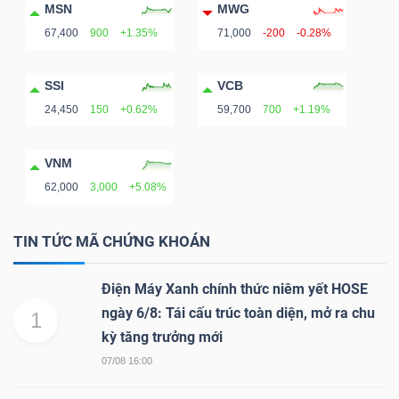
MSN
MWG
67,400
900
+1.35%
71,000
-200
-0.28%
SSI
VCB
24,450
150
+0.62%
59,700
700
+1.19%
VNM
62,000
3,000
+5.08%
TIN TỨC MÃ CHỨNG KHOÁN
Điện Máy Xanh chính thức niêm yết HOSE
ngày 6/8: Tái cấu trúc toàn diện, mở ra chu
1
kỳ tăng trưởng mới
07/08 16:00