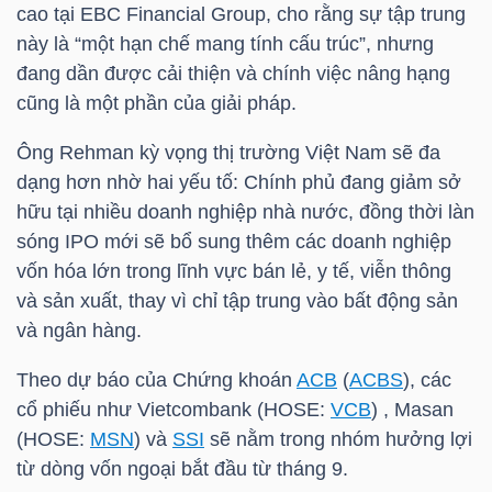
YẾU
cao tại EBC Financial Group, cho rằng sự tập trung
này là “một hạn chế mang tính cấu trúc”, nhưng
đang dần được cải thiện và chính việc nâng hạng
cũng là một phần của giải pháp.
TIÊU
Ông Rehman kỳ vọng thị trường Việt Nam sẽ đa
DÙNG
dạng hơn nhờ hai yếu tố: Chính phủ đang giảm sở
THIẾT
hữu tại nhiều doanh nghiệp nhà nước, đồng thời làn
YẾU
sóng IPO mới sẽ bổ sung thêm các doanh nghiệp
vốn hóa lớn trong lĩnh vực bán lẻ, y tế, viễn thông
và sản xuất, thay vì chỉ tập trung vào bất động sản
và ngân hàng.
CHĂM
Theo dự báo của Chứng khoán
ACB
(
ACBS
), các
SÓC
cổ phiếu như Vietcombank (
HOSE
:
VCB
) , Masan
SỨC
(
HOSE
:
MSN
) và
SSI
sẽ nằm trong nhóm hưởng lợi
KHỎE
từ dòng vốn ngoại bắt đầu từ tháng 9.