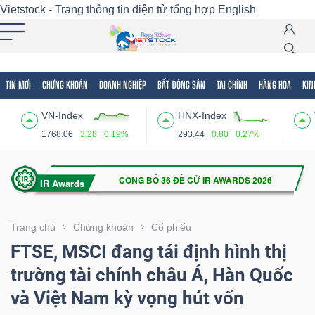
Vietstock - Trang thông tin điện tử tổng hợp
English
TIN MỚI
CHỨNG KHOÁN
DOANH NGHIỆP
BẤT ĐỘNG SẢN
TÀI CHÍNH
HÀNG HÓA
KIN
Tất cả
Tính năng
Ngành
Mã chứng khoán
Lãnh
VN-Index
HNX-Index
Tính
1768.06
3.28
0.19%
293.44
0.80
0.27%
năng
(-)
VIETSTOCK
Trang chủ
Chứng khoán
Cổ phiếu
FTSE, MSCI đang tái định hình thị
trường tài chính châu Á, Hàn Quốc
CHỨNG
và Việt Nam kỳ vọng hút vốn
KHOÁN