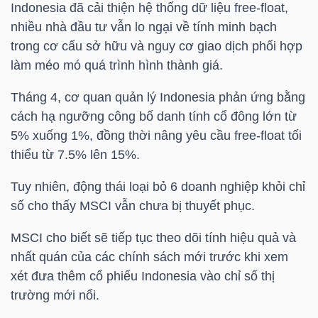
Indonesia đã cải thiện hệ thống dữ liệu free-float,
Mã
nhiều nhà đầu tư vẫn lo ngại về tính minh bạch
chứng
trong cơ cấu sở hữu và nguy cơ giao dịch phối hợp
khoán
làm méo mó quá trình hình thành giá.
(-)
Tháng 4, cơ quan quản lý Indonesia phản ứng bằng
Tất cả
Cổ phiếu
Chỉ số
Chứng chỉ quỹ
Chứng 
cách hạ ngưỡng công bố danh tính cổ đông lớn từ
5% xuống 1%, đồng thời nâng yêu cầu free-float tối
Lãnh
thiểu từ 7.5% lên 15%.
đạo
Tuy nhiên, động thái loại bỏ 6 doanh nghiệp khỏi chỉ
(-)
số cho thấy MSCI vẫn chưa bị thuyết phục.
Tất cả
Người nội bộ
Người liên quan
Cổ đông lớn
MSCI cho biết sẽ tiếp tục theo dõi tính hiệu quả và
nhất quán của các chính sách mới trước khi xem
Tin
xét đưa thêm cổ phiếu Indonesia vào chỉ số thị
tức
trường mới nổi.
(-)