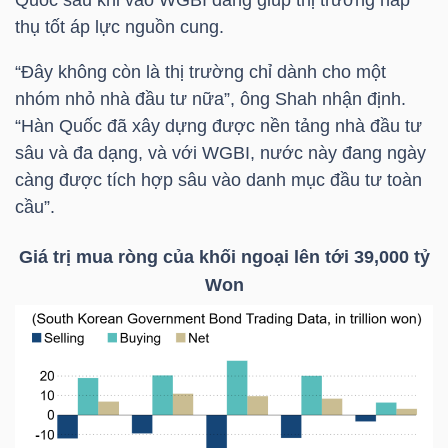
Quốc sau khi vào WGBI đang giúp thị trường hấp
thụ tốt áp lực nguồn cung.
“Đây không còn là thị trường chỉ dành cho một
NGÀNH
nhóm nhỏ nhà đầu tư nữa”, ông Shah nhận định.
“Hàn Quốc đã xây dựng được nền tảng nhà đầu tư
sâu và đa dạng, và với WGBI, nước này đang ngày
DOANH
càng được tích hợp sâu vào danh mục đầu tư toàn
NGHIỆP
cầu”.
Giá trị mua ròng của khối ngoại lên tới 39,000 tỷ
Won
CỔ
PHIẾU
PHÁI
SINH