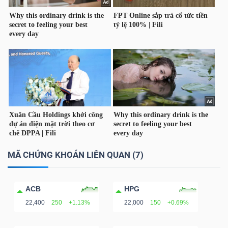
Dữ
liệu
tài
chính
MÃ CHỨNG KHOÁN LIÊN QUAN (7)
ACB
HPG
22,400
250
+1.13%
22,000
150
+0.69%