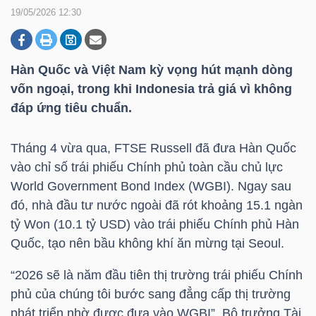
19/05/2026 12:30
DOANH
NGHIỆP
Hàn Quốc và Việt Nam kỳ vọng hút mạnh dòng
vốn ngoại, trong khi Indonesia trả giá vì không
đáp ứng tiêu chuẩn.
BẤT
Tháng 4 vừa qua, FTSE Russell đã đưa Hàn Quốc
ĐỘNG
vào chỉ số trái phiếu Chính phủ toàn cầu chủ lực
SẢN
World Government Bond Index (WGBI). Ngay sau
đó, nhà đầu tư nước ngoài đã rót khoảng 15.1 ngàn
tỷ Won (10.1
tỷ USD
) vào trái phiếu Chính phủ Hàn
TÀI
Quốc, tạo nên bầu không khí ăn mừng tại Seoul.
CHÍNH
“2026 sẽ là năm đầu tiên thị trường trái phiếu Chính
phủ của chúng tôi bước sang đẳng cấp thị trường
phát triển nhờ được đưa vào WGBI”, Bộ trưởng Tài