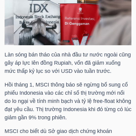
DỊCH
VỤ
TRUYỀN
THÔNG
Làn sóng bán tháo của nhà đầu tư nước ngoài cũng
gây áp lực lên đồng Rupiah, vốn đã giảm xuống
TIỆN
mức thấp kỷ lục so với USD vào tuần trước.
ÍCH
Hồi tháng 1, MSCI thông báo sẽ ngừng bổ sung cổ
phiếu Indonesia vào các chỉ số thị trường mới nổi
do lo ngại về tính minh bạch và tỷ lệ free-float không
đạt yêu cầu. Thị trường Indonesia khi đó từng có lúc
BẤT
giảm gần 9% trong phiên.
ĐỘNG
SẢN
MSCI cho biết dù Sở giao dịch chứng khoán