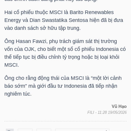
ngữ
(-)
Hai cổ phiếu thuộc MSCI là Barito Renewables
Energy và Dian Swastatika Sentosa hiện đã bị đưa
vào danh sách sở hữu tập trung.
Dịch
vụ
Ông Hasan Fawzi, phụ trách giám sát thị trường
(-)
vốn của OJK, cho biết một số cổ phiếu Indonesia có
thể tiếp tục bị điều chỉnh tỷ trọng hoặc bị loại khỏi
MSCI.
Đào
tạo
Ông cho rằng động thái của MSCI là “một lời cảnh
báo sớm” mà giới đầu tư Indonesia đã tiếp nhận
nghiêm túc.
Vũ Hạo
FILI
- 11:28 19/05/2026
Sách
tài
chính