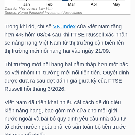
TRÁI
Trong khi đó, chỉ số
VN-Index
của Việt Nam tăng
PHIẾU
hơn 4% hôm 08/04 sau khi FTSE Russell xác nhận
sẽ nâng hạng Việt Nam từ thị trường cận biên lên
thị trường mới nổi hạng hai vào ngày 21/09.
CÔNG
Thị trường mới nổi hạng hai nằm thấp hơn một bậc
CỤ
so với nhóm thị trường mới nổi tiên tiến. Quyết định
ĐẦU
được đưa ra sau đợt đánh giá giữa kỳ của FTSE
TƯ
Russell hồi tháng 3/2026.
Việt Nam đã triển khai nhiều cải cách để đủ điều
kiện nâng hạng, bao gồm mở cửa cho môi giới
TRUY
nước ngoài và bãi bỏ quy định yêu cầu nhà đầu tư
XUẤT
tổ chức nước ngoài phải có sẵn toàn bộ tiền trước
DỮ
khi mua cổ phiếu.