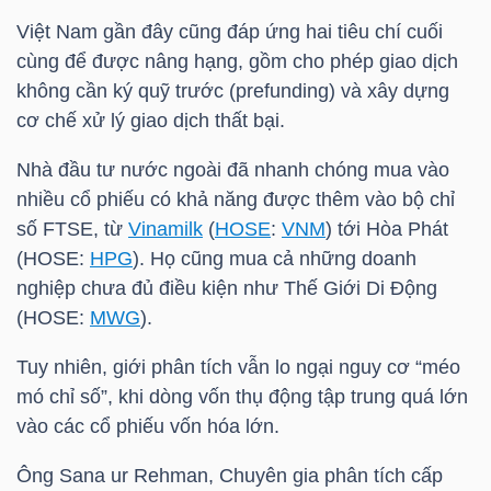
NGUYÊN
Việt Nam gần đây cũng đáp ứng hai tiêu chí cuối
VẬT
cùng để được nâng hạng, gồm cho phép giao dịch
LIỆU
không cần ký quỹ trước (prefunding) và xây dựng
cơ chế xử lý giao dịch thất bại.
Nhà đầu tư nước ngoài đã nhanh chóng mua vào
nhiều cổ phiếu có khả năng được thêm vào bộ chỉ
CÔNG
số FTSE, từ
Vinamilk
(
HOSE
:
VNM
) tới Hòa Phát
NGHIỆP
(
HOSE
:
HPG
). Họ cũng mua cả những doanh
nghiệp chưa đủ điều kiện như Thế Giới Di Động
(
HOSE
:
MWG
).
Tuy nhiên, giới phân tích vẫn lo ngại nguy cơ “méo
TIÊU
mó chỉ số”, khi dòng vốn thụ động tập trung quá lớn
DÙNG
vào các cổ phiếu vốn hóa lớn.
KHÔNG
THIẾT
Ông Sana ur Rehman, Chuyên gia phân tích cấp