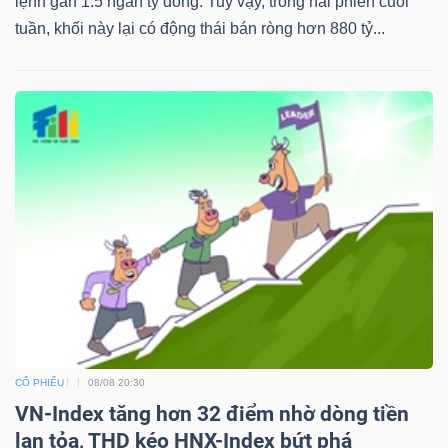
lệnh gần 1.5 ngàn tỷ đồng. Tuy vậy, trong hai phiên cuối
tuần, khối này lại có động thái bán ròng hơn 880 tỷ...
CỔ PHIẾU
08/08 20:30
VN-Index tăng hơn 32 điểm nhờ dòng tiền
lan tỏa, THD kéo HNX-Index bứt phá