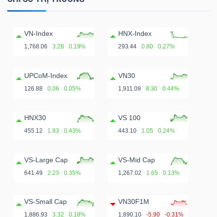
VN-Index
HNX-Index
1,768.06
3.28
0.19%
293.44
0.80
0.27%
UPCoM-Index
VN30
126.88
0.06
0.05%
1,911.09
8.30
0.44%
HNX30
VS 100
455.12
1.93
0.43%
443.10
1.05
0.24%
VS-Large Cap
VS-Mid Cap
641.49
2.23
0.35%
1,267.02
1.65
0.13%
VS-Small Cap
VN30F1M
1,886.93
3.32
0.18%
1,890.10
-5.90
-0.31%