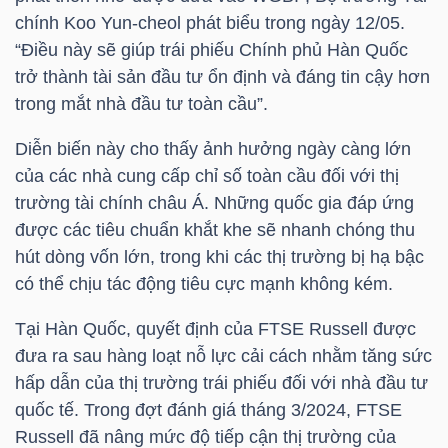
HÀNG
chính Koo Yun-cheol phát biểu trong ngày 12/05.
HÓA
“Điều này sẽ giúp trái phiếu Chính phủ Hàn Quốc
trở thành tài sản đầu tư ổn định và đáng tin cậy hơn
trong mắt nhà đầu tư toàn cầu”.
KINH
Diễn biến này cho thấy ảnh hưởng ngày càng lớn
TẾ
của các nhà cung cấp chỉ số toàn cầu đối với thị
trường tài chính châu Á. Những quốc gia đáp ứng
được các tiêu chuẩn khắt khe sẽ nhanh chóng thu
THẾ
hút dòng vốn lớn, trong khi các thị trường bị hạ bậc
GIỚI
có thể chịu tác động tiêu cực mạnh không kém.
Tại Hàn Quốc, quyết định của FTSE Russell được
đưa ra sau hàng loạt nỗ lực cải cách nhằm tăng sức
ĐÔNG
hấp dẫn của thị trường trái phiếu đối với nhà đầu tư
DƯƠNG
quốc tế. Trong đợt đánh giá tháng 3/2024, FTSE
Russell đã nâng mức độ tiếp cận thị trường của