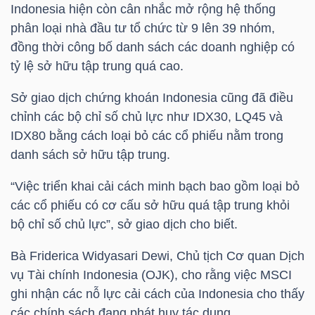
Indonesia hiện còn cân nhắc mở rộng hệ thống
phân loại nhà đầu tư tổ chức từ 9 lên 39 nhóm,
Bài
đồng thời công bố danh sách các doanh nghiệp có
viết
tỷ lệ sở hữu tập trung quá cao.
của
tác
Sở giao dịch chứng khoán Indonesia cũng đã điều
giả
chỉnh các bộ chỉ số chủ lực như IDX30, LQ45 và
(-)
IDX80 bằng cách loại bỏ các cổ phiếu nằm trong
danh sách sở hữu tập trung.
Báo
“Việc triển khai cải cách minh bạch bao gồm loại bỏ
cáo
các cổ phiếu có cơ cấu sở hữu quá tập trung khỏi
phân
bộ chỉ số chủ lực”, sở giao dịch cho biết.
tích
(-)
Bà Friderica Widyasari Dewi, Chủ tịch Cơ quan Dịch
vụ Tài chính Indonesia (OJK), cho rằng việc MSCI
ghi nhận các nỗ lực cải cách của Indonesia cho thấy
Thuật
các chính sách đang phát huy tác dụng.