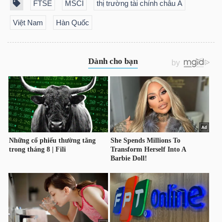
FTSE
MSCI
thị trường tài chính châu Á
Việt Nam
Hàn Quốc
Công
cụ
đầu
tư
Truyền
thông
tài
chính