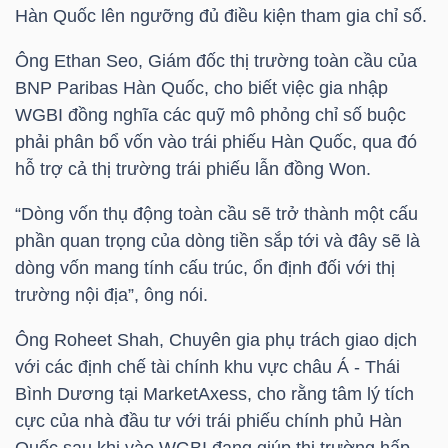
Hàn Quốc lên ngưỡng đủ điều kiện tham gia chỉ số.
TÀI
Ông Ethan Seo, Giám đốc thị trường toàn cầu của
CHÍNH
BNP Paribas Hàn Quốc, cho biết việc gia nhập
CÁ
WGBI đồng nghĩa các quỹ mô phỏng chỉ số buộc
NHÂN
phải phân bổ vốn vào trái phiếu Hàn Quốc, qua đó
hỗ trợ cả thị trường trái phiếu lẫn đồng Won.
“Dòng vốn thụ động toàn cầu sẽ trở thành một cấu
PHÂN
phần quan trọng của dòng tiền sắp tới và đây sẽ là
TÍCH
dòng vốn mang tính cấu trúc, ổn định đối với thị
VIETSTOCKFINANCE
trường nội địa”, ông nói.
Ông Roheet Shah, Chuyên gia phụ trách giao dịch
với các định chế tài chính khu vực châu Á - Thái
Bình Dương tại MarketAxess, cho rằng tâm lý tích
VĨ
cực của nhà đầu tư với trái phiếu chính phủ Hàn
MÔ