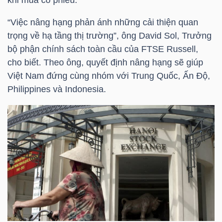
LIỆU
“Việc nâng hạng phản ánh những cải thiện quan
trọng về hạ tầng thị trường”, ông David Sol, Trưởng
Ngành
bộ phận chính sách toàn cầu của FTSE Russell,
(-)
cho biết. Theo ông, quyết định nâng hạng sẽ giúp
VS-
Việt Nam đứng cùng nhóm với Trung Quốc, Ấn Độ,
SECTOR
Philippines và Indonesia.
NĂNG
LƯỢNG