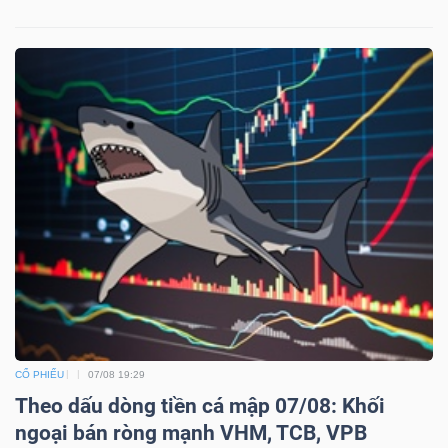
CỔ PHIẾU
07/08 19:29
Theo dấu dòng tiền cá mập 07/08: Khối
ngoại bán ròng mạnh VHM, TCB, VPB