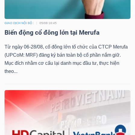
GIAO DỊCH NỘI BỘ
05/08 16:45
Dữ
Biến động cổ đông lớn tại Merufa
liệu
tài
Từ ngày 06-28/08, cổ đông lớn tổ chức của CTCP Merufa
chính
(UPCoM: MRF) đăng ký bán toàn bộ cổ phần nắm giữ.
Mục đích nhằm cơ cấu lại danh mục đầu tư, thực hiện
theo...