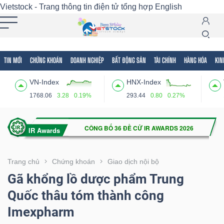
Vietstock - Trang thông tin điện tử tổng hợp
English
TIN MỚI
CHỨNG KHOÁN
DOANH NGHIỆP
BẤT ĐỘNG SẢN
TÀI CHÍNH
HÀNG HÓA
KIN
Tất cả
Tính năng
Ngành
Mã chứng khoán
Lãnh
VN-Index
HNX-Index
Tính
1768.06
3.28
0.19%
293.44
0.80
0.27%
năng
(-)
VIETSTOCK
Trang chủ
Chứng khoán
Giao dịch nội bộ
Gã khổng lồ dược phẩm Trung
Quốc thâu tóm thành công
CHỨNG
Imexpharm
KHOÁN