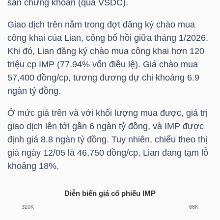
sàn chứng khoán (qua VSDC).
HÀNG
HÓA
Giao dịch trên nằm trong đợt đăng ký chào mua
công khai của Lian, công bố hồi giữa tháng 1/2026.
Khi đó, Lian đăng ký chào mua công khai hơn 120
triệu cp
IMP
(77.94% vốn điều lệ). Giá chào mua
KINH
57,400 đồng/cp, tương đương dự chi khoảng 6.9
TẾ
ngàn tỷ đồng.
Ở mức giá trên và với khối lượng mua được, giá trị
THẾ
giao dịch lên tới gần 6 ngàn tỷ đồng, và
IMP
được
GIỚI
định giá 8.8 ngàn tỷ đồng. Tuy nhiên, chiếu theo thị
giá ngày 12/05 là 46,750 đồng/cp, Lian đang tạm lỗ
khoảng 18%.
ĐÔNG
Diễn biến giá cổ phiếu
IMP
DƯƠNG