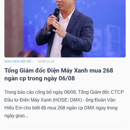
Mã
chứng
khoán
(-)
Tất cả
Cổ phiếu
Chỉ số
Chứng chỉ quỹ
Chứng 
Lãnh
GIAO DỊCH NỘI BỘ
07/08 11:24
đạo
Tổng Giám đốc Điện Máy Xanh mua 268
(-)
ngàn cp trong ngày 06/08
Tất cả
Người nội bộ
Người liên quan
Cổ đông lớn
Trong báo cáo công bố ngày 06/08, Tổng Giám đốc CTCP
Đầu tư Điện Máy Xanh (HOSE: DMX) - ông Đoàn Văn
Tin
Hiểu Em cho biết đã mua 268 ngàn cp DMX ngay trong
tức
ngày giao...
(-)