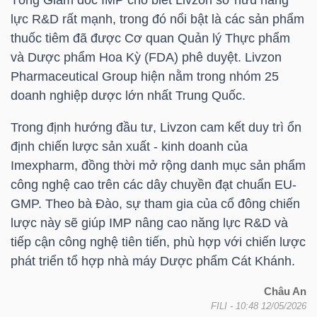
lực R&D rất mạnh, trong đó nổi bật là các sản phẩm
thuốc tiêm đã được Cơ quan Quản lý Thực phẩm
và Dược phẩm Hoa Kỳ (FDA) phê duyệt. Livzon
TRÁI
Pharmaceutical Group hiện nằm trong nhóm 25
PHIẾU
doanh nghiệp dược lớn nhất Trung Quốc.
Trong định hướng đầu tư, Livzon cam kết duy trì ổn
CÔNG
định chiến lược sản xuất - kinh doanh của
CỤ
Imexpharm, đồng thời mở rộng danh mục sản phẩm
ĐẦU
công nghệ cao trên các dây chuyền đạt chuẩn EU-
TƯ
GMP. Theo bà Đào, sự tham gia của cổ đông chiến
lược này sẽ giúp
IMP
nâng cao năng lực R&D và
tiếp cận công nghệ tiên tiến, phù hợp với chiến lược
phát triển tổ hợp nhà máy Dược phẩm Cát Khánh.
TRUY
XUẤT
Châu An
FILI
- 10:48 12/05/2026
DỮ