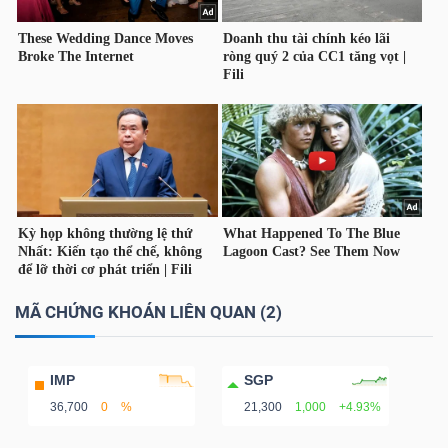
NGUYÊN
VẬT
LIỆU
CÔNG
NGHIỆP
MÃ CHỨNG KHOÁN LIÊN QUAN (2)
TIÊU
DÙNG
IMP
SGP
KHÔNG
36,700
0
%
21,300
1,000
+4.93%
THIẾT