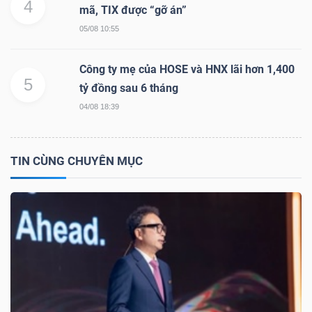
4
mã, TIX được “gỡ án”
05/08 10:55
TÀI
Công ty mẹ của HOSE và HNX lãi hơn 1,400
5
CHÍNH
tỷ đồng sau 6 tháng
04/08 18:39
TIN CÙNG CHUYÊN MỤC
CÔNG
NGHỆ
THÔNG
TIN