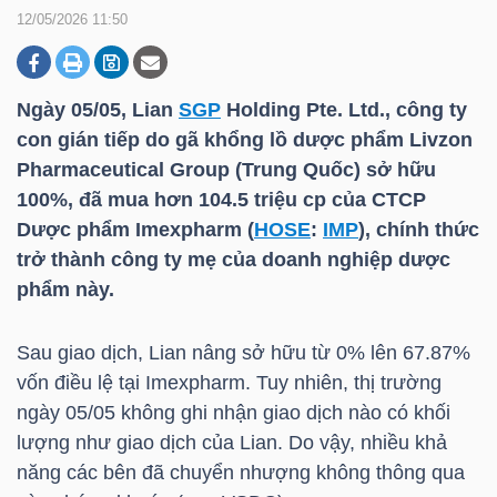
12/05/2026 11:50
DOANH
NGHIỆP
Ngày 05/05, Lian
SGP
Holding Pte. Ltd., công ty
con gián tiếp do gã khổng lồ dược phẩm Livzon
Pharmaceutical Group (Trung Quốc) sở hữu
100%, đã mua hơn 104.5 triệu cp của CTCP
BẤT
Dược phẩm Imexpharm (
HOSE
:
IMP
), chính thức
ĐỘNG
trở thành công ty mẹ của doanh nghiệp dược
SẢN
phẩm này.
Sau giao dịch, Lian nâng sở hữu từ 0% lên 67.87%
TÀI
vốn điều lệ tại Imexpharm. Tuy nhiên, thị trường
CHÍNH
ngày 05/05 không ghi nhận giao dịch nào có khối
lượng như giao dịch của Lian. Do vậy, nhiều khả
năng các bên đã chuyển nhượng không thông qua