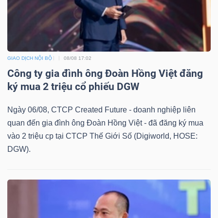
DỊCH
VỤ
TRUYỀN
THÔNG
GIAO DỊCH NỘI BỘ
08/08 17:02
Công ty gia đình ông Đoàn Hồng Việt đăng
ký mua 2 triệu cổ phiếu DGW
TIỆN
Ngày 06/08, CTCP Created Future - doanh nghiệp liên
ÍCH
quan đến gia đình ông Đoàn Hồng Việt - đã đăng ký mua
vào 2 triệu cp tại CTCP Thế Giới Số (Digiworld, HOSE:
DGW).
BẤT
ĐỘNG
SẢN