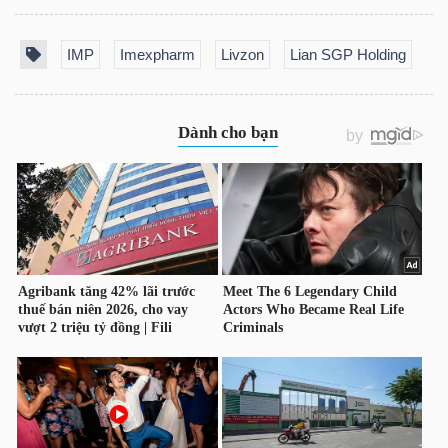
LIỆU
IMP
Imexpharm
Livzon
Lian SGP Holding
Ngành
(-)
VS-
SECTOR
NĂNG
LƯỢNG