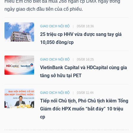
Hiểu Em cho biết đã mua 268 ngàn cp DMX ngay trong
ngày giao dịch đầu tiên của cổ phiếu.
GIAO DỊCH NỘI BỘ
05/08 18:36
25 triệu cp HHV vừa được sang tay giá
10,050 đồng/cp
GIAO DỊCH NỘI BỘ
05/08 16:25
VietinBank Capital và HDCapital cùng gia
tăng sở hữu tại PET
GIAO DỊCH NỘI BỘ
03/08 11:44
Tiếp nối Chủ tịch, Phó Chủ tịch kiêm Tổng
Giám đốc HPX muốn “bắt đáy” 10 triệu
cp