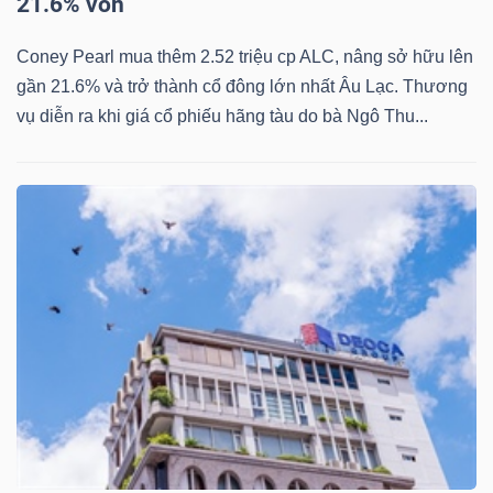
ngữ
21.6% vốn
(-)
Coney Pearl mua thêm 2.52 triệu cp ALC, nâng sở hữu lên
gần 21.6% và trở thành cổ đông lớn nhất Âu Lạc. Thương
Dịch
vụ diễn ra khi giá cổ phiếu hãng tàu do bà Ngô Thu...
vụ
(-)
Đào
tạo
Sách
tài
chính