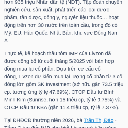
hơn 935 triệu Nhân
dân tệ (NDT)
. Tập đoàn chuyên
nghiên cứu, sản xuất, phát triển các loại dược
phẩm, tân dược, đông y, nguyên liệu thuốc… hoạt
NGÀNH
động trên hơn 30 nước trên toàn cầu, trong đó có
Mỹ, EU, Hàn Quốc, Nhật Bản, khu vực Đông Nam
Á...
DOANH
Thực tế, kế hoạch thâu tóm
IMP
của Livzon đã
NGHIỆP
được công bố từ cuối tháng 5/2025 với bản hợp
đồng mua lại cổ phần. Dựa trên cơ cấu cổ
đông, Livzon dự kiến mua lại lượng cổ phần từ 3 cổ
CỔ
đông lớn gồm SK Investment (sở hữu gần 73.5 triệu
PHIẾU
cp, tương ứng tỷ lệ 47.69%), CTCP Đầu tư Bình
Minh Kim (Sunrise, hơn 15 triệu cp, tỷ lệ 9.75%) và
CTCP Đầu tư KBA (gần 11.4 triệu cp, tỷ lệ 7.37%).
PHÁI
Tại ĐHĐCĐ thường niên 2026, bà
Trần Thị Đào
-
SINH
Tổng Giám đốc
IMP
cho biết Livzon sở hữu năng