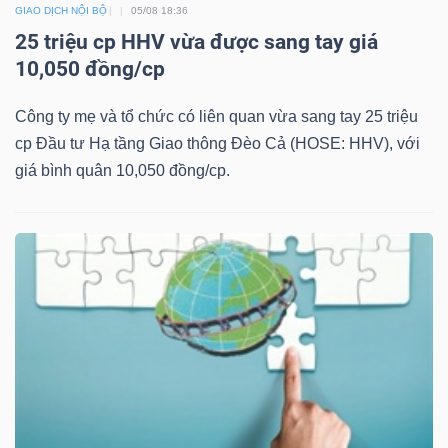
GIAO DỊCH NỘI BỘ
05/08 18:36
25 triệu cp HHV vừa được sang tay giá
10,050 đồng/cp
Công ty mẹ và tổ chức có liên quan vừa sang tay 25 triệu
Công
cp Đầu tư Hạ tầng Giao thông Đèo Cả (HOSE: HHV), với
cụ
giá bình quân 10,050 đồng/cp.
đầu
tư
Truyền
thông
tài
chính