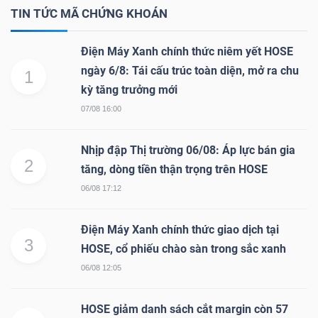
YẾU
TIN TỨC MÃ CHỨNG KHOÁN
Điện Máy Xanh chính thức niêm yết HOSE
ngày 6/8: Tái cấu trúc toàn diện, mở ra chu
1
kỳ tăng trưởng mới
TIÊU
07/08 16:00
DÙNG
THIẾT
Nhịp đập Thị trường 06/08: Áp lực bán gia
YẾU
2
tăng, dòng tiền thận trọng trên HOSE
06/08 17:12
Điện Máy Xanh chính thức giao dịch tại
CHĂM
3
HOSE, cổ phiếu chào sàn trong sắc xanh
SÓC
06/08 12:05
SỨC
KHỎE
HOSE giảm danh sách cắt margin còn 57