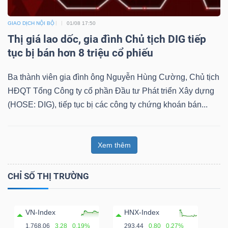
GIAO DỊCH NỘI BỘ
01/08 17:50
Thị giá lao dốc, gia đình Chủ tịch DIG tiếp
tục bị bán hơn 8 triệu cổ phiếu
Ba thành viên gia đình ông Nguyễn Hùng Cường, Chủ tịch
HĐQT Tổng Công ty cổ phần Đầu tư Phát triển Xây dựng
(HOSE: DIG), tiếp tục bị các công ty chứng khoán bán...
Xem thêm
CHỈ SỐ THỊ TRƯỜNG
VN-Index
HNX-Index
1,768.06
3.28
0.19%
293.44
0.80
0.27%