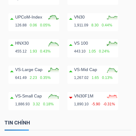
UPCoM-Index
VN30
126.88
0.06
0.05%
1,911.09
8.30
0.44%
HNX30
VS 100
455.12
1.93
0.43%
443.10
1.05
0.24%
VS-Large Cap
VS-Mid Cap
641.49
2.23
0.35%
1,267.02
1.65
0.13%
VS-Small Cap
VN30F1M
1,886.93
3.32
0.18%
1,890.10
-5.90
-0.31%
TIN CHÍNH