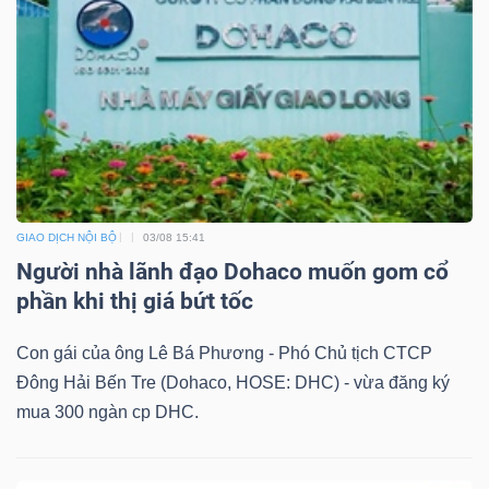
GIAO DỊCH NỘI BỘ
03/08 15:41
Người nhà lãnh đạo Dohaco muốn gom cổ
phần khi thị giá bứt tốc
Con gái của ông Lê Bá Phương - Phó Chủ tịch CTCP
Đông Hải Bến Tre (Dohaco, HOSE: DHC) - vừa đăng ký
mua 300 ngàn cp DHC.