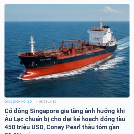
Bài
viết
của
tác
giả
(-)
Báo
cáo
phân
tích
GIAO DỊCH NỘI BỘ
06/08 14:39
(-)
Cổ đông Singapore gia tăng ảnh hưởng khi
Âu Lạc chuẩn bị cho đại kế hoạch đóng tàu
Thuật
450 triệu USD, Coney Pearl thâu tóm gần