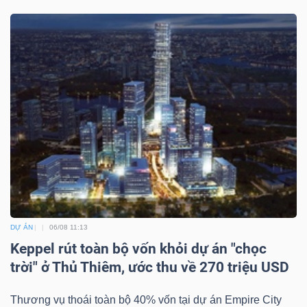
Bài
viết
của
tác
giả
(-)
Báo
cáo
phân
tích
DỰ ÁN
06/08 11:13
(-)
Keppel rút toàn bộ vốn khỏi dự án "chọc
trời" ở Thủ Thiêm, ước thu về 270 triệu USD
Thuật
Thương vụ thoái toàn bộ 40% vốn tại dự án Empire City