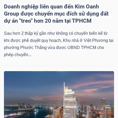
Doanh nghiệp liên quan đến Kim Oanh
Group được chuyển mục đích sử dụng đất
dự án "treo" hơn 20 năm tại TPHCM
Công
Sau hơn 2 thập kỷ gần như không có chuyển biến kể từ
cụ
khi được phê duyệt quy hoạch, Khu nhà ở Việt Phương tại
đầu
phường Phước Thắng vừa được UBND TPHCM cho
tư
phép chuyển...
Truyền
thông
tài
chính