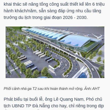
khai thác sẽ nâng tổng công suất thiết kế lên 6 triệu
hành khách/năm, sẵn sàng đáp ứng nhu cầu tăng
trưởng du lịch trong giai đoạn 2026 - 2030.
NGÀNH
DOANH
NGHIỆP
CỔ
PHIẾU
Phối cảnh nhà ga T2 sau khi hoàn thành mở rộng. Ảnh: AHT
Phát biểu tại buổi lễ, ông Lê Quang Nam, Phó chủ
PHÁI
tịch UBND TP Đà Nẵng cho hay, chỉ riêng trong dịp
SINH