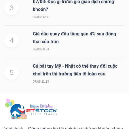
07/08: Đọc gì trước giờ giao dịch chứng
3
khoán?
07/08 06:00
Giá dầu quay đầu tăng gần 4% sau động
4
thái của Iran
07/08 08:31
Cú bắt tay Mỹ - Nhật có thể thay đổi cuộc
5
chơi trên thị trường tiền tệ toàn cầu
07/08 11:13
Vietstock – Cổng thông tin tài chính và chứng khoán chính