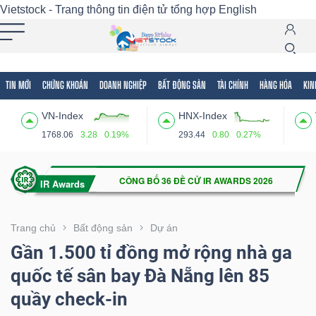
Vietstock - Trang thông tin điện tử tổng hợp
English
TIN MỚI
CHỨNG KHOÁN
DOANH NGHIỆP
BẤT ĐỘNG SẢN
TÀI CHÍNH
HÀNG HÓA
KIN
Tất cả
Tính năng
Ngành
Mã chứng khoán
Lãnh
VN-Index
HNX-Index
Tính
1768.06
3.28
0.19%
293.44
0.80
0.27%
năng
(-)
VIETSTOCK
Trang chủ
Bất động sản
Dự án
Gần 1.500 tỉ đồng mở rộng nhà ga
quốc tế sân bay Đà Nẵng lên 85
CHỨNG
quầy check-in
KHOÁN