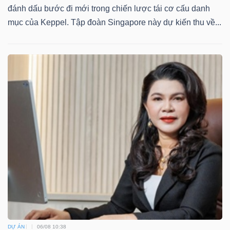
ngữ
đánh dấu bước đi mới trong chiến lược tái cơ cấu danh
(-)
mục của Keppel. Tập đoàn Singapore này dự kiến thu về...
Dịch
vụ
(-)
Đào
tạo
Sách
tài
chính
DỰ ÁN
06/08 10:38