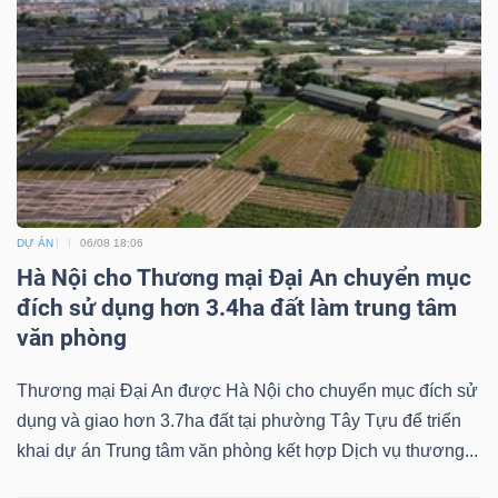
Mã
chứng
khoán
(-)
Tất cả
Cổ phiếu
Chỉ số
Chứng chỉ quỹ
Chứng 
Lãnh
DỰ ÁN
06/08 18:06
đạo
Hà Nội cho Thương mại Đại An chuyển mục
(-)
đích sử dụng hơn 3.4ha đất làm trung tâm
văn phòng
Tất cả
Người nội bộ
Người liên quan
Cổ đông lớn
Thương mại Đại An được Hà Nội cho chuyển mục đích sử
Tin
dụng và giao hơn 3.7ha đất tại phường Tây Tựu để triển
tức
khai dự án Trung tâm văn phòng kết hợp Dịch vụ thương...
(-)