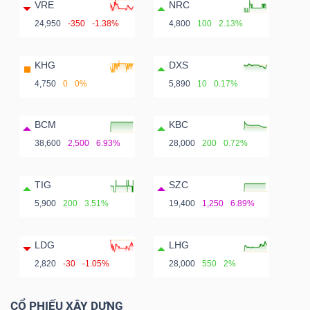
VRE
NRC
24,950
-350
-1.38%
4,800
100
2.13%
KHG
DXS
4,750
0
0%
5,890
10
0.17%
BCM
KBC
38,600
2,500
6.93%
28,000
200
0.72%
TIG
SZC
5,900
200
3.51%
19,400
1,250
6.89%
LDG
LHG
2,820
-30
-1.05%
28,000
550
2%
CỔ PHIẾU XÂY DỰNG