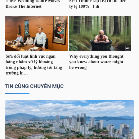
YẾU
TIÊU
DÙNG
THIẾT
YẾU
TIN CÙNG CHUYÊN MỤC
CHĂM
SÓC
SỨC
KHỎE