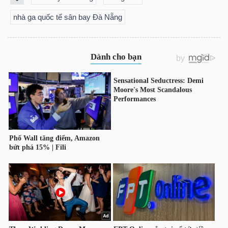
NGUYÊN
nhà ga quốc tế sân bay Đà Nẵng
VẬT
LIỆU
CÔNG
NGHIỆP
TIÊU
DÙNG
KHÔNG
THIẾT