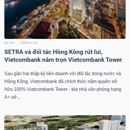
Dữ
liệu
tài
DỰ ÁN
06/08 01:10
SETRA và đối tác Hồng Kông rút lui,
chính
Vietcombank nắm trọn Vietcombank Tower
Sau gần hai thập kỷ liên doanh với đối tác trong nước và
Hồng Kông, Vietcombank đã chính thức nắm quyền sở
hữu 100% Vietcombank Tower - tòa nhà văn phòng hạng
A+ sở...