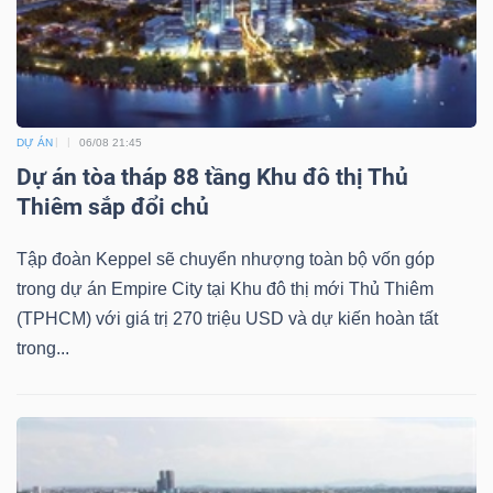
DỊCH
VỤ
TRUYỀN
THÔNG
DỰ ÁN
06/08 21:45
Dự án tòa tháp 88 tầng Khu đô thị Thủ
Thiêm sắp đổi chủ
TIỆN
Tập đoàn Keppel sẽ chuyển nhượng toàn bộ vốn góp
ÍCH
trong dự án Empire City tại Khu đô thị mới Thủ Thiêm
(TPHCM) với giá trị 270 triệu USD và dự kiến hoàn tất
trong...
BẤT
ĐỘNG
SẢN