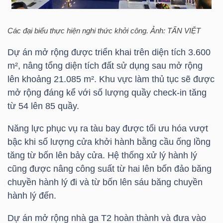
TÀI
Các đại biểu thực hiện nghi thức khởi công. Ảnh: TẤN VIỆT
CHÍNH
Dự án mở rộng được triển khai trên diện tích 3.600
CÁ
m², nâng tổng diện tích đất sử dụng sau mở rộng
NHÂN
lên khoảng 21.085 m². Khu vực làm thủ tục sẽ được
mở rộng đáng kể với số lượng quầy check-in tăng
từ 54 lên 85 quầy.
PHÂN
TÍCH
Năng lực phục vụ ra tàu bay được tối ưu hóa vượt
bậc khi số lượng cửa khởi hành bằng cầu ống lồng
VIETSTOCKFINANCE
tăng từ bốn lên bảy cửa. Hệ thống xử lý hành lý
cũng được nâng công suất từ hai lên bốn đảo băng
chuyền hành lý đi và từ bốn lên sáu băng chuyền
hành lý đến.
VĨ
MÔ
Dự án mở rộng nhà ga T2 hoàn thành và đưa vào