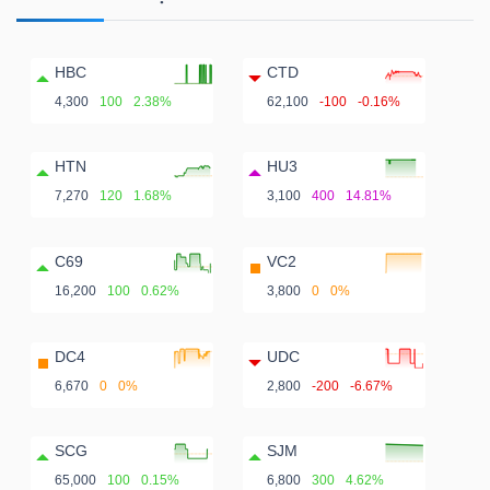
HBC
CTD
4,300
100
2.38%
62,100
-100
-0.16%
HTN
HU3
7,270
120
1.68%
3,100
400
14.81%
C69
VC2
16,200
100
0.62%
3,800
0
0%
DC4
UDC
6,670
0
0%
2,800
-200
-6.67%
SCG
SJM
65,000
100
0.15%
6,800
300
4.62%