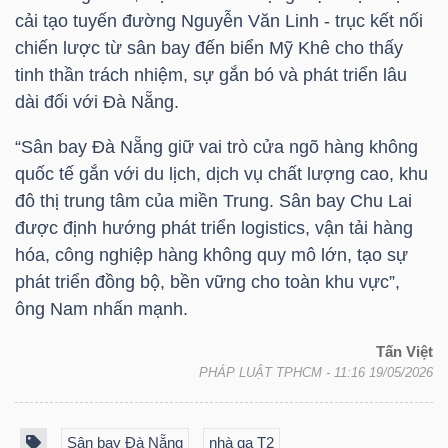
LIỆU
cải tạo tuyến đường Nguyễn Văn Linh - trục kết nối
chiến lược từ sân bay đến biển Mỹ Khê cho thấy
Ngành
tinh thần trách nhiệm, sự gắn bó và phát triển lâu
(-)
dài đối với Đà Nẵng.
VS-
“Sân bay Đà Nẵng giữ vai trò cửa ngõ hàng không
SECTOR
quốc tế gắn với du lịch, dịch vụ chất lượng cao, khu
đô thị trung tâm của miền Trung. Sân bay Chu Lai
được định hướng phát triển logistics, vận tải hàng
hóa, công nghiệp hàng không quy mô lớn, tạo sự
phát triển đồng bộ, bền vững cho toàn khu vực”,
ông Nam nhấn mạnh.
NĂNG
LƯỢNG
Tấn Việt
PHÁP LUẬT TPHCM
- 11:16 19/05/2026
Sân bay Đà Nẵng
nhà ga T2