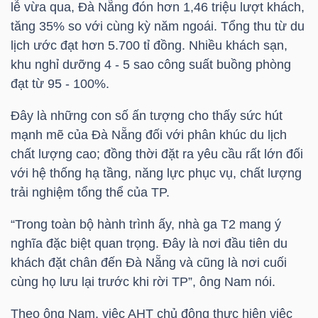
lễ vừa qua, Đà Nẵng đón hơn 1,46 triệu lượt khách,
tăng 35% so với cùng kỳ năm ngoái. Tổng thu từ du
lịch ước đạt hơn 5.700 tỉ đồng. Nhiều khách sạn,
TRÁI
khu nghỉ dưỡng 4 - 5 sao công suất buồng phòng
PHIẾU
đạt từ 95 - 100%.
Đây là những con số ấn tượng cho thấy sức hút
mạnh mẽ của Đà Nẵng đối với phân khúc du lịch
CÔNG
chất lượng cao; đồng thời đặt ra yêu cầu rất lớn đối
CỤ
với hệ thống hạ tầng, năng lực phục vụ, chất lượng
ĐẦU
trải nghiệm tổng thể của TP.
TƯ
“Trong toàn bộ hành trình ấy, nhà ga T2 mang ý
nghĩa đặc biệt quan trọng. Đây là nơi đầu tiên du
khách đặt chân đến Đà Nẵng và cũng là nơi cuối
TRUY
cùng họ lưu lại trước khi rời TP”, ông Nam nói.
XUẤT
DỮ
Theo ông Nam, việc AHT chủ động thực hiện việc