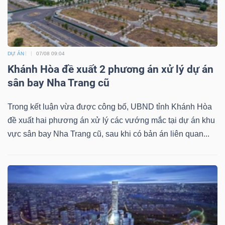
TÀI
DỰ ÁN
07/08 09:04
CHÍNH
Khánh Hòa đề xuất 2 phương án xử lý dự án
sân bay Nha Trang cũ
Trong kết luận vừa được công bố, UBND tỉnh Khánh Hòa
đề xuất hai phương án xử lý các vướng mắc tại dự án khu
CÔNG
vực sân bay Nha Trang cũ, sau khi có bản án liên quan...
NGHỆ
THÔNG
TIN