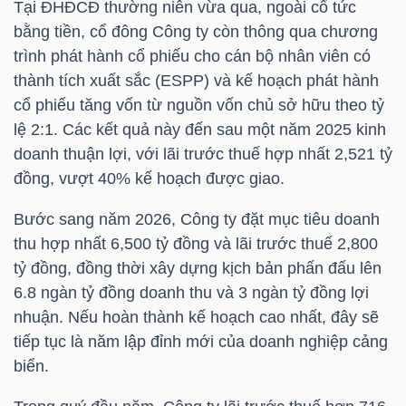
Tại ĐHĐCĐ thường niên vừa qua, ngoài cổ tức
HÀNG
bằng tiền, cổ đông Công ty còn thông qua chương
HÓA
trình phát hành cổ phiếu cho cán bộ nhân viên có
thành tích xuất sắc (ESPP) và kế hoạch phát hành
cổ phiếu tăng vốn từ nguồn vốn chủ sở hữu theo tỷ
KINH
lệ 2:1. Các kết quả này đến sau một năm 2025 kinh
TẾ
doanh thuận lợi, với lãi trước thuế hợp nhất 2,521 tỷ
đồng, vượt 40% kế hoạch được giao.
Bước sang năm 2026, Công ty đặt mục tiêu doanh
THẾ
thu hợp nhất 6,500 tỷ đồng và lãi trước thuế 2,800
GIỚI
tỷ đồng, đồng thời xây dựng kịch bản phấn đấu lên
6.8 ngàn tỷ đồng doanh thu và 3 ngàn tỷ đồng lợi
nhuận. Nếu hoàn thành kế hoạch cao nhất, đây sẽ
ĐÔNG
tiếp tục là năm lập đỉnh mới của doanh nghiệp cảng
DƯƠNG
biển.