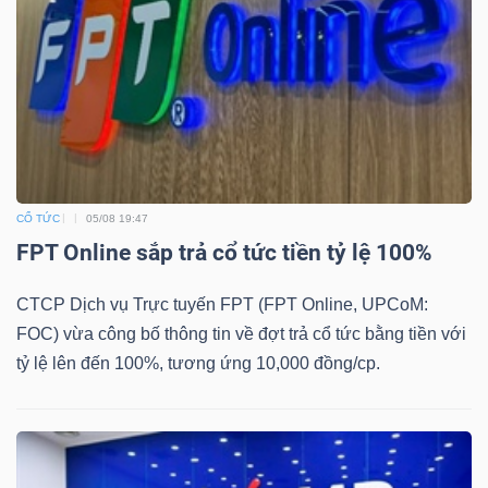
Công
cụ
đầu
CỔ TỨC
05/08 19:47
tư
FPT Online sắp trả cổ tức tiền tỷ lệ 100%
CTCP Dịch vụ Trực tuyến FPT (FPT Online, UPCoM:
FOC) vừa công bố thông tin về đợt trả cổ tức bằng tiền với
Truyền
tỷ lệ lên đến 100%, tương ứng 10,000 đồng/cp.
thông
tài
chính