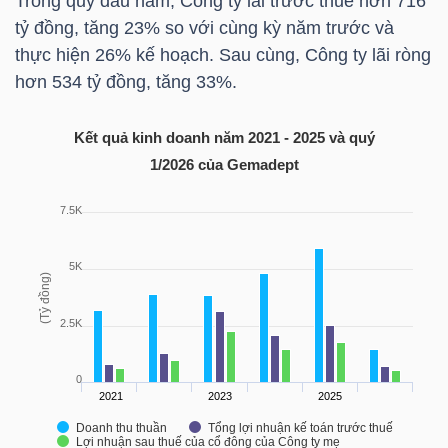
Trong quý đầu năm, Công ty lãi trước thuế hơn 716
tỷ đồng, tăng 23% so với cùng kỳ năm trước và
TÀI
thực hiện 26% kế hoạch. Sau cùng, Công ty lãi ròng
CHÍNH
hơn 534 tỷ đồng, tăng 33%.
CÁ
NHÂN
Kết quả kinh doanh năm 2021 - 2025 và quý
1/2026 của Gemadept
PHÂN
TÍCH
VIETSTOCKFINANCE
VĨ
MÔ