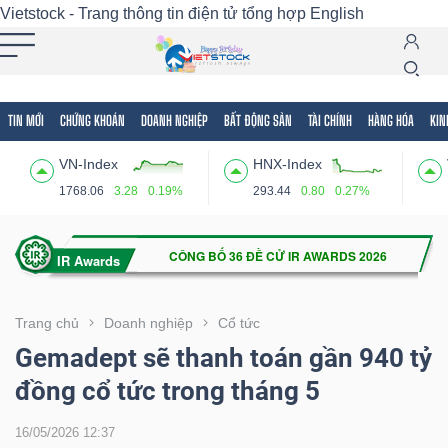
Vietstock - Trang thông tin điện tử tổng hợp
English
TIN MỚI
CHỨNG KHOÁN
DOANH NGHIỆP
BẤT ĐỘNG SẢN
TÀI CHÍNH
HÀNG HÓA
KIN
Tất cả
Tính năng
Ngành
Mã chứng khoán
Lãnh
VN-Index
HNX-Index
Tính
1768.06
3.28
0.19%
293.44
0.80
0.27%
năng
(-)
VIETSTOCK
Trang chủ
Doanh nghiệp
Cổ tức
Gemadept sẽ thanh toán gần 940 tỷ
đồng cổ tức trong tháng 5
CHỨNG
KHOÁN
16/05/2026 12:37