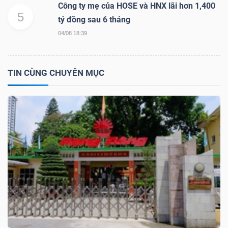
DỊCH
Công ty mẹ của HOSE và HNX lãi hơn 1,400
5
VỤ
tỷ đồng sau 6 tháng
TRUYỀN
04/08 18:39
THÔNG
TIN CÙNG CHUYÊN MỤC
TIỆN
ÍCH
BẤT
ĐỘNG
SẢN