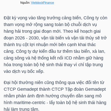
Đặt kỳ vọng vào tăng trưởng cảng biển, Công ty còn
NGÀNH
tham vọng mở rộng sang toàn bộ chuỗi dịch vụ
hàng hải trong giai đoạn mới. Theo kế hoạch giai
đoạn 2026 - 2030, vận tải biển và vận tải thủy sẽ trở
DOANH
thành trụ cột lợi nhuận mới bên cạnh khai thác
NGHIỆP
cảng. Công ty dự kiến đầu tư thêm tàu biển, xà lan,
cảng sông và hệ thống kết nối ICD nhằm giữ hàng
hóa trong toàn bộ hệ sinh thái thay vì chỉ tập trung
vào dịch vụ bốc xếp.
CỔ
PHIẾU
Đại hội thường niên cũng thông qua việc đổi tên từ
CTCP Gemadept thành CTCP Tập đoàn Gemadept
nhằm phản ánh định hướng chuyển dần sang mô
PHÁI
hình maritime-centric - lấy toàn bộ hệ sinh thái hàng
SINH
hải làm trung tâm.