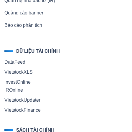
Quan hệ nhà đầu tư (IR)
Quảng cáo banner
Báo cáo phân tích
DỮ LIỆU TÀI CHÍNH
DataFeed
VietstockXLS
InvestOnline
IROnline
VietstockUpdater
VietstockFinance
SÁCH TÀI CHÍNH