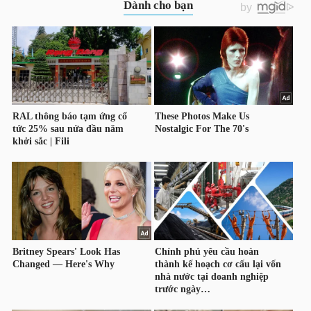
NGUYÊN
VẬT
LIỆU
CÔNG
NGHIỆP
TIÊU
DÙNG
KHÔNG
THIẾT