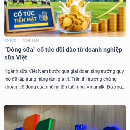
ngữ
(-)
Dịch
vụ
CỔ TỨC
06/08 13:02
(-)
“Dòng sữa” cổ tức dồi dào từ doanh nghiệp
sữa Việt
Đào
Ngành sữa Việt Nam bước qua giai đoạn tăng trưởng quy
tạo
mô để tập trung nâng tầm giá trị. Trên thị trường chứng
khoán, cổ đông của những tên tuổi như Vinamilk, Đường...
Sách
tài
chính