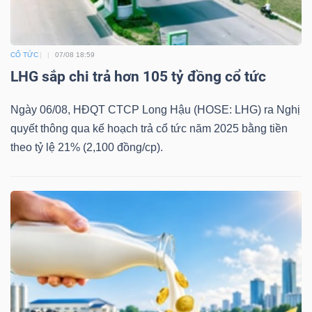
Bài
viết
CỔ TỨC
07/08 18:59
của
LHG sắp chi trả hơn 105 tỷ đồng cổ tức
tác
giả
Ngày 06/08, HĐQT CTCP Long Hậu (HOSE: LHG) ra Nghị
(-)
quyết thông qua kế hoạch trả cổ tức năm 2025 bằng tiền
theo tỷ lệ 21% (2,100 đồng/cp).
Báo
cáo
phân
tích
(-)
Thuật