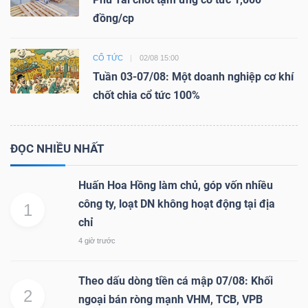
đồng/cp
CỔ TỨC
02/08 15:00
Tuần 03-07/08: Một doanh nghiệp cơ khí
chốt chia cổ tức 100%
ĐỌC NHIỀU NHẤT
Huấn Hoa Hồng làm chủ, góp vốn nhiều
công ty, loạt DN không hoạt động tại địa
1
chỉ
4 giờ trước
Theo dấu dòng tiền cá mập 07/08: Khối
2
ngoại bán ròng mạnh VHM, TCB, VPB