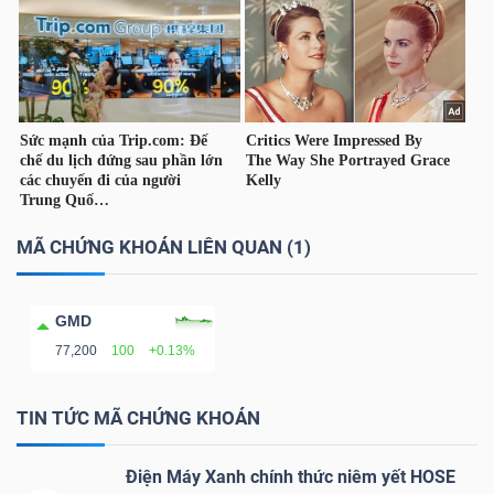
YẾU
TIÊU
DÙNG
THIẾT
YẾU
MÃ CHỨNG KHOÁN LIÊN QUAN (1)
GMD
77,200
100
+0.13%
CHĂM
SÓC
TIN TỨC MÃ CHỨNG KHOÁN
SỨC
KHỎE
Điện Máy Xanh chính thức niêm yết HOSE