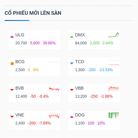
CỔ PHIẾU MỚI LÊN SÀN
ULG
DMX
20,700
5,900
39.86%
84,000
2,000
2.44%
BCG
TCD
2,500
0
0%
1,300
-200
-13.33%
BVB
VBB
12,400
-50
-0.4%
13,200
-250
-1.86%
VNE
DDG
2,400
-200
-7.69%
1,100
100
10%