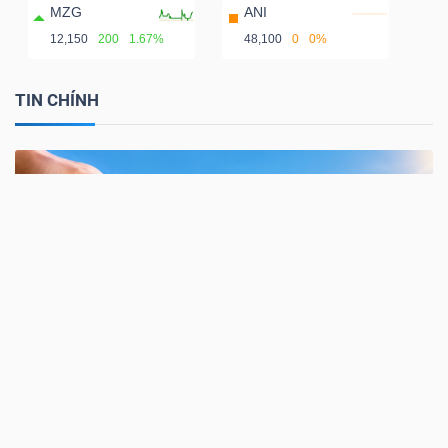
MZG
ANI
12,150
200
1.67%
48,100
0
0%
TIN CHÍNH