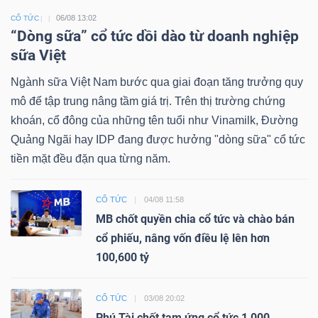
06/08 13:02
CỔ TỨC
“Dòng sữa” cổ tức dồi dào từ doanh nghiệp
sữa Việt
Ngành sữa Việt Nam bước qua giai đoạn tăng trưởng quy
mô để tập trung nâng tầm giá trị. Trên thị trường chứng
khoán, cổ đông của những tên tuổi như Vinamilk, Đường
Quảng Ngãi hay IDP đang được hưởng "dòng sữa" cổ tức
tiền mặt đều đặn qua từng năm.
CỔ TỨC
04/08 11:58
MB chốt quyền chia cổ tức và chào bán
cổ phiếu, nâng vốn điều lệ lên hơn
100,600 tỷ
CỔ TỨC
03/08 20:02
Phú Tài chốt tạm ứng cổ tức 1,000