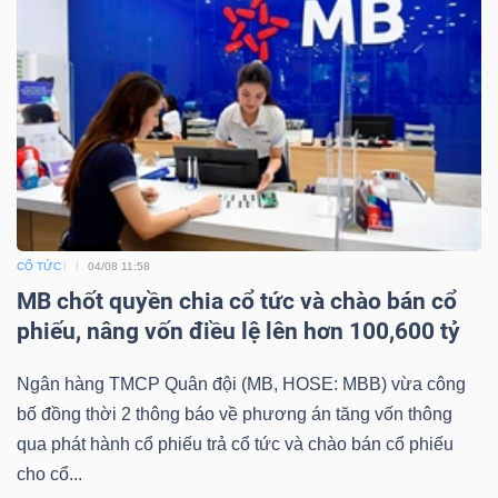
Dữ
liệu
tài
chính
CỔ TỨC
04/08 11:58
MB chốt quyền chia cổ tức và chào bán cổ
phiếu, nâng vốn điều lệ lên hơn 100,600 tỷ
Ngân hàng TMCP Quân đội (MB, HOSE: MBB) vừa công
bố đồng thời 2 thông báo về phương án tăng vốn thông
qua phát hành cổ phiếu trả cổ tức và chào bán cổ phiếu
cho cổ...