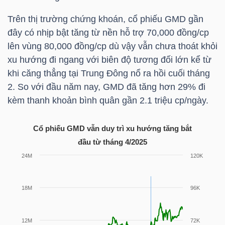
Trên thị trường chứng khoán, cổ phiếu
GMD
gần
đây có nhịp bật tăng từ nền hỗ trợ 70,000 đồng/cp
TRÁI
lên vùng 80,000 đồng/cp dù vậy vẫn chưa thoát khỏi
PHIẾU
xu hướng đi ngang với biên độ tương đối lớn kể từ
khi căng thẳng tại Trung Đông nổ ra hồi cuối tháng
2. So với đầu năm nay,
GMD
đã tăng hơn 29% đi
kèm thanh khoản bình quân gần 2.1 triệu cp/ngày.
CÔNG
CỤ
Cổ phiếu
GMD
vẫn duy trì xu hướng tăng bắt
ĐẦU
đầu từ tháng 4/2025
TƯ
TRUY
XUẤT
DỮ