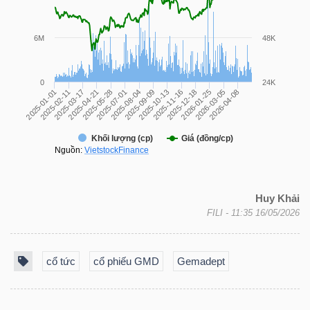
LIỆU
Ngành
(-)
VS-
SECTOR
Huy Khải
FILI
- 11:35 16/05/2026
NĂNG
LƯỢNG
cổ tức
cổ phiếu GMD
Gemadept