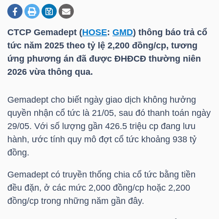
CTCP Gemadept (
HOSE
:
GMD
) thông báo trả cổ
DOANH
tức năm 2025 theo tỷ lệ 2,200 đồng/cp, tương
NGHIỆP
ứng phương án đã được ĐHĐCĐ thường niên
2026 vừa thông qua.
BẤT
Gemadept cho biết ngày giao dịch không hưởng
ĐỘNG
quyền nhận cổ tức là 21/05, sau đó thanh toán ngày
SẢN
29/05. Với số lượng gần 426.5 triệu cp đang lưu
hành, ước tính quy mô đợt cổ tức khoảng 938 tỷ
đồng.
TÀI
Gemadept có truyền thống chia cổ tức bằng tiền
CHÍNH
đều đặn, ở các mức 2,000 đồng/cp hoặc 2,200
đồng/cp trong những năm gần đây.