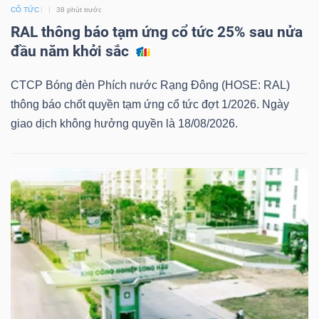
CỔ TỨC
38 phút trước
Mã
RAL thông báo tạm ứng cổ tức 25% sau nửa
chứng
đầu năm khởi sắc
khoán
(-)
CTCP Bóng đèn Phích nước Rạng Đông (HOSE: RAL)
thông báo chốt quyền tạm ứng cổ tức đợt 1/2026. Ngày
Tất cả
Cổ phiếu
Chỉ số
Chứng chỉ quỹ
Chứng 
giao dịch không hưởng quyền là 18/08/2026.
Lãnh
đạo
(-)
Tất cả
Người nội bộ
Người liên quan
Cổ đông lớn
Tin
tức
(-)