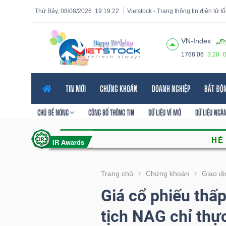
Thứ Bảy, 08/08/2026
19:19:23
Vietstock - Trang thông tin điện tử 
VN-Index
1768.06
3.28
Tất cả
Tính năng
Ngành
Mã chứng khoán
Lãnh
TIN MỚI
CHỨNG KHOÁN
DOANH NGHIỆP
BẤT ĐỘ
Tính
năng
CHỦ ĐỀ NÓNG
CÔNG BỐ THÔNG TIN
DỮ LIỆU VĨ MÔ
DỮ LIỆU NGÀ
(-)
VIETSTOCK
Trang chủ
Chứng khoán
Giao dị
Giá cổ phiếu thấ
CHỨNG
tịch NAG chỉ thự
KHOÁN