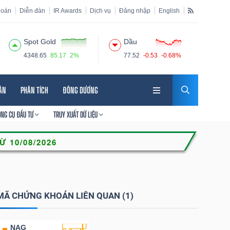
hoán
Diễn đàn
IR Awards
Dịch vụ
Đăng nhập
English
Spot Gold
Dầu
4348.65
85.17
2%
77.52
-0.53
-0.68%
HÂN
PHÂN TÍCH
ĐÔNG DƯƠNG
ÔNG CỤ ĐẦU TƯ
TRUY XUẤT DỮ LIỆU
MÃ CHỨNG KHOÁN LIÊN QUAN (1)
NAG