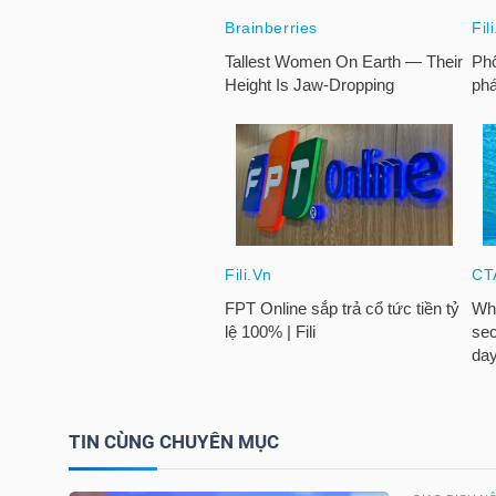
LIỆU
Ngành
(-)
VS-
SECTOR
NĂNG
LƯỢNG
TIN CÙNG CHUYÊN MỤC