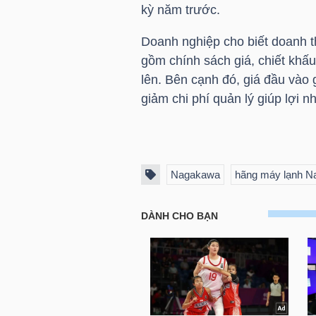
kỳ năm trước.
Doanh nghiệp cho biết doanh 
TRÁI
gồm chính sách giá, chiết khấu
PHIẾU
lên. Bên cạnh đó, giá đầu vào g
giảm chi phí quản lý giúp lợi 
CÔNG
CỤ
Nagakawa
hãng máy lạnh 
ĐẦU
TƯ
TRUY
XUẤT
DỮ