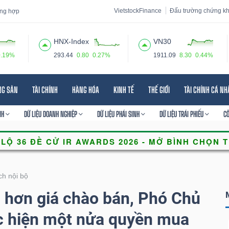
VietstockFinance
Đấu trường chứng k
tổng hợp
HNX-Index
VN30
0.19%
293.44
0.80
0.27%
1911.09
8.30
0.44%
 đạo
Tin tức
Báo cáo phân tích
Thuật ngữ
Dịch vụ
NG SẢN
TÀI CHÍNH
HÀNG HÓA
KINH TẾ
THẾ GIỚI
TÀI CHÍNH CÁ N
NH
DỮ LIỆU DOANH NGHIỆP
DỮ LIỆU PHÁI SINH
DỮ LIỆU TRÁI PHIẾU
C
ch nội bộ
p hơn giá chào bán, Phó Chủ
c hiện một nửa quyền mua