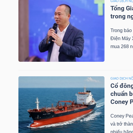
GIAO DỊCH NỘ
NGUYÊN
Tổng Gi
VẬT
trong n
LIỆU
Trong báo
Điện Máy 
mua 268 n
CÔNG
NGHIỆP
GIAO DỊCH NỘ
Cổ đông
chuẩn b
Coney P
TIÊU
DÙNG
Coney Pea
KHÔNG
và trở thà
THIẾT
phiếu hãng