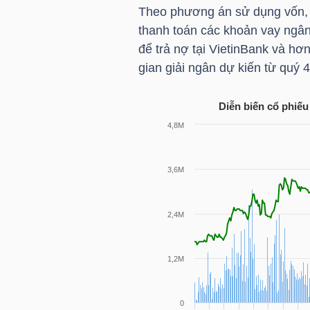
HÀNG
Theo phương án sử dụng vốn, 
HÓA
thanh toán các khoản vay ngân
để trả nợ tại VietinBank và hơ
gian giải ngân dự kiến từ quý 
KINH
Diễn biến cổ phiế
TẾ
THẾ
GIỚI
ĐÔNG
DƯƠNG