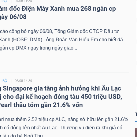
I BỘ
07/08 11:24
ám đốc Điện Máy Xanh mua 268 ngàn cp
gày 06/08
 cáo công bố ngày 06/08, Tổng Giám đốc CTCP Đầu tư
Xanh (HOSE: DMX) - ông Đoàn Văn Hiểu Em cho biết đã
gàn cp DMX ngay trong ngày giao...
I BỘ
06/08 14:39
 Singapore gia tăng ảnh hưởng khi Âu Lạc
ị cho đại kế hoạch đóng tàu 450 triệu USD,
earl thâu tóm gần 21.6% vốn
rl mua thêm 2.52 triệu cp ALC, nâng sở hữu lên gần 21.6%
nh cổ đông lớn nhất Âu Lạc. Thương vụ diễn ra khi giá cổ
 tàu do bà Ngô Thu...