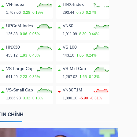
VN-Index
HNX-Index
1,768.06
3.28
0.19%
293.44
0.80
0.27%
UPCoM-Index
VN30
126.88
0.06
0.05%
1,911.09
8.30
0.44%
HNX30
VS 100
455.12
1.93
0.43%
443.10
1.05
0.24%
VS-Large Cap
VS-Mid Cap
641.49
2.23
0.35%
1,267.02
1.65
0.13%
VS-Small Cap
VN30F1M
1,886.93
3.32
0.18%
1,890.10
-5.90
-0.31%
TIN CHÍNH