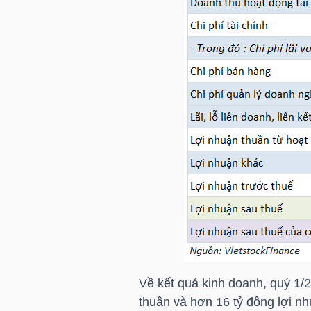
NGÀNH
DOANH
NGHIỆP
CỔ
PHIẾU
Về kết quả kinh doanh, quý 1/
PHÁI
thuần và hơn 16 tỷ đồng lợi n
SINH