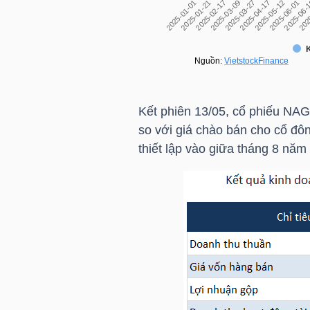
TÀI
CHÍNH
CÁ
NHÂN
Kết phiên 13/05, cổ phiếu
NAG
so với giá chào bán cho cổ đô
thiết lập vào giữa tháng 8 năm
PHÂN
TÍCH
VIETSTOCKFINANCE
VĨ
MÔ