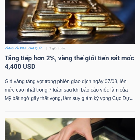
YẾU
TIÊU
VÀNG VÀ KIM LOẠI QUÝ
3 giờ trước
DÙNG
Tăng tiếp hơn 2%, vàng thế giới tiến sát mốc
THIẾT
4,400 USD
YẾU
Giá vàng tăng vọt trong phiên giao dịch ngày 07/08, lên
mức cao nhất trong 7 tuần sau khi báo cáo việc làm của
Mỹ bất ngờ gây thất vọng, làm suy giảm kỳ vọng Cục Dự...
CHĂM
SÓC
SỨC
KHỎE