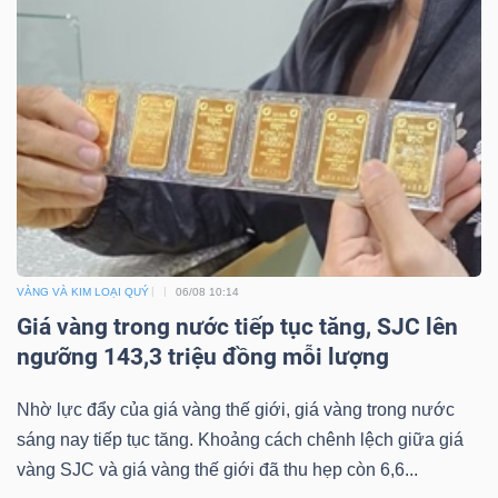
Bài
viết
của
tác
giả
(-)
Báo
VÀNG VÀ KIM LOẠI QUÝ
06/08 10:14
cáo
Giá vàng trong nước tiếp tục tăng, SJC lên
phân
ngưỡng 143,3 triệu đồng mỗi lượng
tích
(-)
Nhờ lực đẩy của giá vàng thế giới, giá vàng trong nước
sáng nay tiếp tục tăng. Khoảng cách chênh lệch giữa giá
Thuật
vàng SJC và giá vàng thế giới đã thu hẹp còn 6,6...