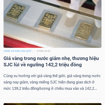
DỊCH
VỤ
TRUYỀN
THÔNG
TIỆN
VÀNG VÀ KIM LOẠI QUÝ
07/08 10:23
ÍCH
Giá vàng trong nước giảm nhẹ, thương hiệu
SJC lùi về ngưỡng 142,2 triệu đồng
Cùng xu hướng với giá vàng thế giới, giá vàng trong nước
sáng nay giảm, vàng miếng SJC hiện đang giao dịch ở
BẤT
mức 139,2 triệu đồng/lượng ở chiều mua vào và 142,2...
ĐỘNG
SẢN