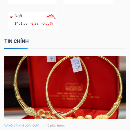
Ngô
$461.50
-2.98
-0.65%
TIN CHÍNH
46 phút trước
VÀNG VÀ KIM LOẠI QUÝ