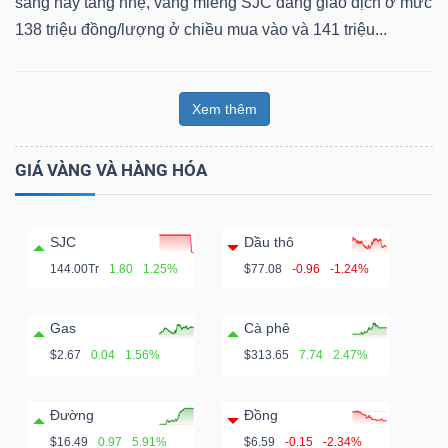
sáng nay tăng nhẹ, vàng miếng SJC đang giao dịch ở mức
138 triệu đồng/lượng ở chiều mua vào và 141 triệu...
Xem thêm
GIÁ VÀNG VÀ HÀNG HÓA
SJC
Dầu thô
144.00Tr
1.80
1.25%
$77.08
-0.96
-1.24%
Gas
Cà phê
$2.67
0.04
1.56%
$313.65
7.74
2.47%
Đường
Đồng
$16.49
0.97
5.91%
$6.59
-0.15
-2.34%