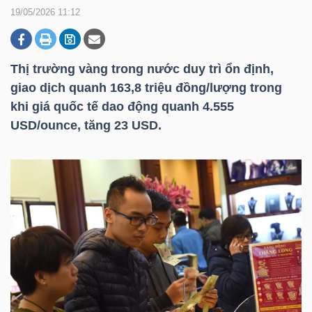
19/05/2026 11:12
DOANH
NGHIỆP
Thị trường vàng trong nước duy trì ổn định,
giao dịch quanh 163,8 triệu đồng/lượng trong
khi giá quốc tế dao động quanh 4.555
USD/ounce, tăng 23 USD.
BẤT
ĐỘNG
SẢN
TÀI
CHÍNH