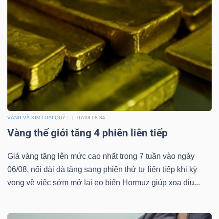
Mã
chứng
khoán
(-)
Tất cả
Cổ phiếu
Chỉ số
Chứng chỉ quỹ
Chứng 
Lãnh
đạo
VÀNG VÀ KIM LOẠI QUÝ
07/08 08:34
(-)
Vàng thế giới tăng 4 phiên liên tiếp
Tất cả
Người nội bộ
Người liên quan
Cổ đông lớn
Giá vàng tăng lên mức cao nhất trong 7 tuần vào ngày
06/08, nối dài đà tăng sang phiên thứ tư liên tiếp khi kỳ
Tin
vọng về việc sớm mở lại eo biển Hormuz giúp xoa dịu...
tức
(-)