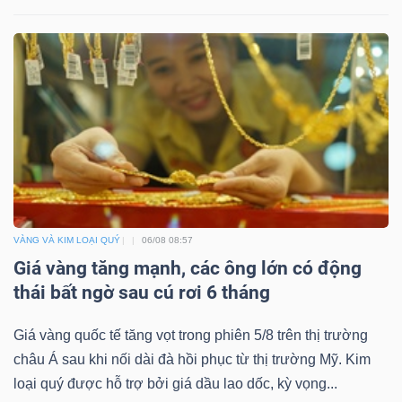
ngữ
(-)
Dịch
vụ
(-)
Đào
tạo
VÀNG VÀ KIM LOẠI QUÝ
06/08 08:57
Giá vàng tăng mạnh, các ông lớn có động
thái bất ngờ sau cú rơi 6 tháng
Giá vàng quốc tế tăng vọt trong phiên 5/8 trên thị trường
Sách
châu Á sau khi nối dài đà hồi phục từ thị trường Mỹ. Kim
tài
loại quý được hỗ trợ bởi giá dầu lao dốc, kỳ vọng...
chính