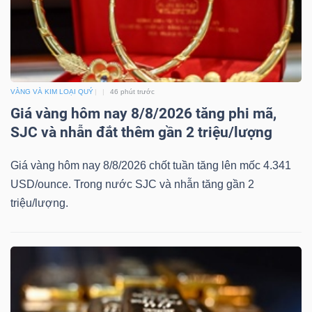
NGUYÊN
VẬT
LIỆU
VÀNG VÀ KIM LOẠI QUÝ
46 phút trước
Giá vàng hôm nay 8/8/2026 tăng phi mã,
SJC và nhẫn đắt thêm gần 2 triệu/lượng
CÔNG
NGHIỆP
Giá vàng hôm nay 8/8/2026 chốt tuần tăng lên mốc 4.341
USD/ounce. Trong nước SJC và nhẫn tăng gần 2
triệu/lượng.
TIÊU
DÙNG
KHÔNG
THIẾT