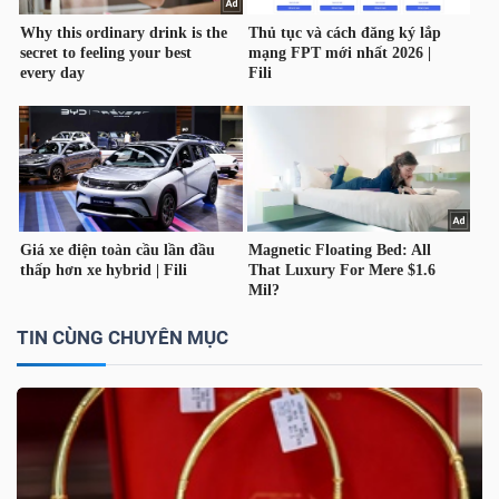
LIỆU
Ngành
(-)
VS-
SECTOR
TIN CÙNG CHUYÊN MỤC
NĂNG
LƯỢNG