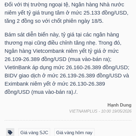
Đối với thị trường ngoại tệ, Ngân hàng Nhà nước
niêm yết tỷ giá trung tâm ở mức 25.133 đồng/USD,
tăng 2 đồng so với chốt phiên ngày 18/5.
NGÀNH
Bám sát diễn biến này, tỷ giá tại các ngân hàng
thương mại cũng điều chỉnh tăng nhẹ. Trong đó,
DOANH
Ngân hàng Vietcombank niêm yết tỷ giá ở mức
26.109-26.389 đồng/USD (mua vào-bán ra);
NGHIỆP
VietinBank áp dụng mức 26.160-26.389 đồng/USD;
BIDV giao dịch ở mức 26.139-26.389 đồng/USD và
Eximbank niêm yết ở mức 26.130-26.389
CỔ
đồng/USD (mua vào-bán ra)./.
PHIẾU
Hạnh Dung
VIETNAMPLUS
- 10:00 19/05/2026
PHÁI
SINH
Giá vàng SJC
Giá vàng hôm nay