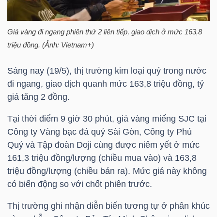
HÀNG
HÓA
Giá vàng đi ngang phiên thứ 2 liên tiếp, giao dịch ở mức 163,8
triệu đồng. (Ảnh: Vietnam+)
KINH
Sáng nay (19/5), thị trường kim loại quý trong nước
TẾ
đi ngang, giao dịch quanh mức 163,8 triệu đồng, tỷ
giá tăng 2 đồng.
Tại thời điểm 9 giờ 30 phút, giá vàng miếng SJC tại
THẾ
Công ty Vàng bạc đá quý Sài Gòn, Công ty Phú
GIỚI
Quý và Tập đoàn Doji cùng được niêm yết ở mức
161,3 triệu đồng/lượng (chiều mua vào) và 163,8
triệu đồng/lượng (chiều bán ra). Mức giá này không
ĐÔNG
có biến động so với chốt phiên trước.
DƯƠNG
Thị trường ghi nhận diễn biến tương tự ở phân khúc