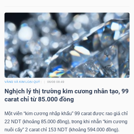
Công
cụ
đầu
tư
VÀNG VÀ KIM LOẠI QUÝ
06/08 08:49
Nghịch lý thị trường kim cương nhân tạo, 99
carat chỉ từ 85.000 đồng
Truyền
thông
Một viên “kim cương nhập khẩu” 99 carat được rao giá chỉ
tài
22 NDT (khoảng 85.000 đồng), trong khi nhẫn “kim cương
chính
nuôi cấy” 2 carat chỉ 153 NDT (khoảng 594.000 đồng).