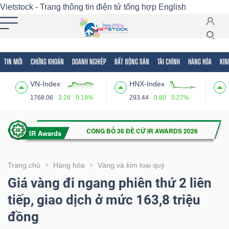
Vietstock - Trang thông tin điện tử tổng hợp
English
TIN MỚI
CHỨNG KHOÁN
DOANH NGHIỆP
BẤT ĐỘNG SẢN
TÀI CHÍNH
HÀNG HÓA
KIN
Tất cả
Tính năng
Ngành
Mã chứng khoán
Lãnh
VN-Index
HNX-Index
Tính
1768.06
3.28
0.19%
293.44
0.80
0.27%
năng
(-)
VIETSTOCK
Trang chủ
Hàng hóa
Vàng và kim loại quý
Giá vàng đi ngang phiên thứ 2 liên
tiếp, giao dịch ở mức 163,8 triệu
CHỨNG
đồng
KHOÁN