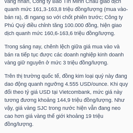
vàng nhẫn, Công ty Bảo Tín Minh Châu giao dịch
quanh mức 161,3-163,8 triệu đồng/lượng (mua vào-
TÀI
bán ra), đi ngang so với chốt phiên trước; Công ty
CHÍNH
Phú Quý điều chỉnh tăng 100.000 đồng, hiện giao
CÁ
dịch quanh mức 160,6-163,6 triệu đồng/lượng.
NHÂN
Trong sáng nay, chênh lệch giữa giá mua vào và
bán ra tiếp tục được các doanh nghiệp kinh doanh
vàng giữ nguyên ở mức 3 triệu đồng/lượng.
PHÂN
TÍCH
Trên thị trường quốc tế, đồng kim loại quý này đang
dao động quanh ngưỡng 4.555 USD/ounce. Khi quy
VIETSTOCKFINANCE
đổi theo tỷ giá USD tại Vietcombank, mức giá này
tương đương khoảng 144,9 triệu đồng/lượng. Như
vậy, giá vàng SJC trong nước hiện vẫn đang neo
cao hơn giá vàng thế giới khoảng 19 triệu
VĨ
đồng/lượng.
MÔ