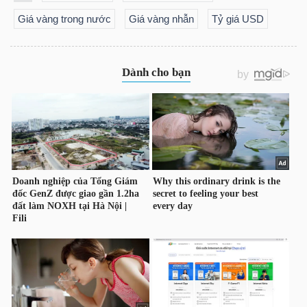
Giá vàng trong nước
Giá vàng nhẫn
Tỷ giá USD
TRÁI
PHIẾU
CÔNG
CỤ
ĐẦU
TƯ
TRUY
XUẤT
DỮ