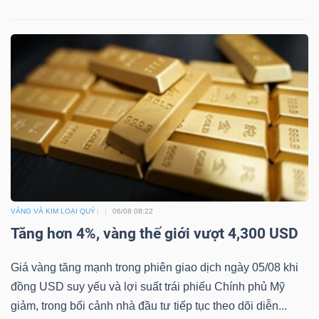
Dữ
liệu
tài
chính
VÀNG VÀ KIM LOẠI QUÝ
06/08 08:22
Tăng hơn 4%, vàng thế giới vượt 4,300 USD
Giá vàng tăng mạnh trong phiên giao dịch ngày 05/08 khi
đồng USD suy yếu và lợi suất trái phiếu Chính phủ Mỹ
giảm, trong bối cảnh nhà đầu tư tiếp tục theo dõi diễn...