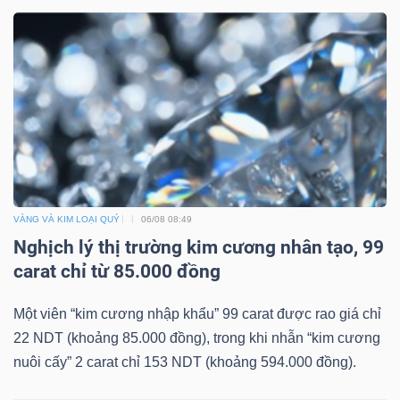
TÀI
CHÍNH
CÔNG
VÀNG VÀ KIM LOẠI QUÝ
06/08 08:49
Nghịch lý thị trường kim cương nhân tạo, 99
NGHỆ
carat chỉ từ 85.000 đồng
THÔNG
TIN
Một viên “kim cương nhập khẩu” 99 carat được rao giá chỉ
22 NDT (khoảng 85.000 đồng), trong khi nhẫn “kim cương
nuôi cấy” 2 carat chỉ 153 NDT (khoảng 594.000 đồng).