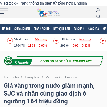
Vietstock - Trang thông tin điện tử tổng hợp
English
TIN MỚI
CHỨNG KHOÁN
DOANH NGHIỆP
BẤT ĐỘNG SẢN
TÀI CHÍNH
HÀNG HÓA
KIN
Tất cả
Tính năng
Ngành
Mã chứng khoán
Lãnh
VN-Index
HNX-Index
Tính
1764.78
-11.68
-0.66%
292.64
-0.95
-0.32%
năng
(-)
VIETSTOCK
Trang chủ
Hàng hóa
Vàng và kim loại quý
Giá vàng trong nước giảm mạnh,
SJC và nhẫn cùng giao dịch ở
CHỨNG
ngưỡng 164 triệu đồng
KHOÁN