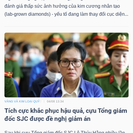
đánh giá thấp sức ảnh hưởng của kim cương nhân tạo
(lab-grown diamonds) - yếu tố đang làm thay đổi cục diện...
Công
cụ
đầu
tư
Truyền
VÀNG VÀ KIM LOẠI QUÝ
04/08 13:34
thông
Tích cực khắc phục hậu quả, cựu Tổng giám
tài
đốc SJC được đề nghị giảm án
chính
Sau khi cựu Tổng giám đốc SJC Lê Thúy Hằng nhiều lần