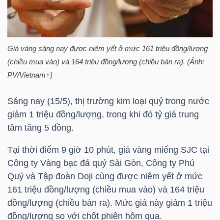
HÀNG
HÓA
Giá vàng sáng nay được niêm yết ở mức 161 triệu đồng/lượng
(chiều mua vào) và 164 triệu đồng/lượng (chiều bán ra). (Ảnh:
KINH
PV/Vietnam+)
TẾ
Sáng nay (15/5), thị trường kim loại quý trong nước
giảm 1 triệu đồng/lượng, trong khi đó tỷ giá trung
THẾ
tâm tăng 5 đồng.
GIỚI
Tại thời điểm 9 giờ 10 phút, giá vàng miếng SJC tại
Công ty Vàng bạc đá quý Sài Gòn, Công ty Phú
Quý và Tập đoàn Doji cùng được niêm yết ở mức
ĐÔNG
161 triệu đồng/lượng (chiều mua vào) và 164 triệu
DƯƠNG
đồng/lượng (chiều bán ra). Mức giá này giảm 1 triệu
đồng/lượng so với chốt phiên hôm qua.