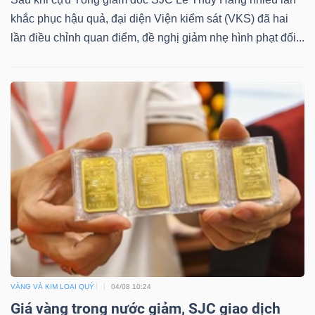
khắc phục hậu quả, đại diện Viện kiểm sát (VKS) đã hai
lần điều chỉnh quan điểm, đề nghị giảm nhẹ hình phạt đối...
Dữ
liệu
tài
chính
VÀNG VÀ KIM LOẠI QUÝ
04/08 10:24
Giá vàng trong nước giảm, SJC giao dịch