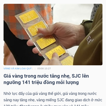
Mã
chứng
khoán
(-)
Tất cả
Cổ phiếu
Chỉ số
Chứng chỉ quỹ
Chứng 
Lãnh
đạo
(-)
VÀNG VÀ KIM LOẠI QUÝ
05/08 10:27
Tất cả
Người nội bộ
Người liên quan
Cổ đông lớn
Giá vàng trong nước tăng nhẹ, SJC lên
ngưỡng 141 triệu đồng mỗi lượng
Tin
tức
Nhờ lực đẩy của giá vàng thế giới, giá vàng trong nước
(-)
sáng nay tăng nhẹ, vàng miếng SJC đang giao dịch ở mức