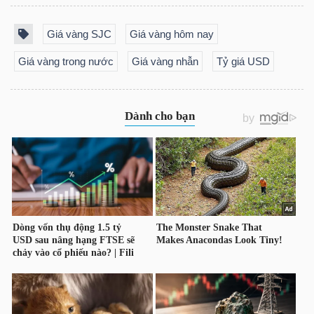
Giá vàng SJC
Giá vàng hôm nay
TRÁI
Giá vàng trong nước
Giá vàng nhẫn
Tỷ giá USD
PHIẾU
CÔNG
CỤ
ĐẦU
TƯ
TRUY
XUẤT
DỮ