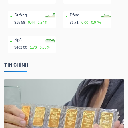
Đường
Đồng
$15.58
0.44
2.84%
$6.71
0.00
0.07%
Ngô
$462.00
1.76
0.38%
TIN CHÍNH