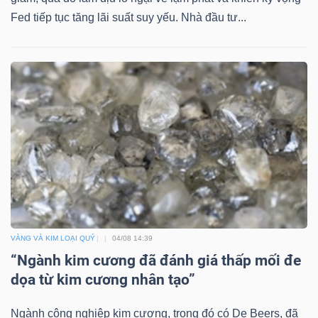
ngữ
Fed tiếp tục tăng lãi suất suy yếu. Nhà đầu tư...
(-)
Dịch
vụ
(-)
Đào
tạo
VÀNG VÀ KIM LOẠI QUÝ
04/08 14:39
“Ngành kim cương đã đánh giá thấp mối đe
Sách
dọa từ kim cương nhân tạo”
tài
Ngành công nghiệp kim cương, trong đó có De Beers, đã
chính