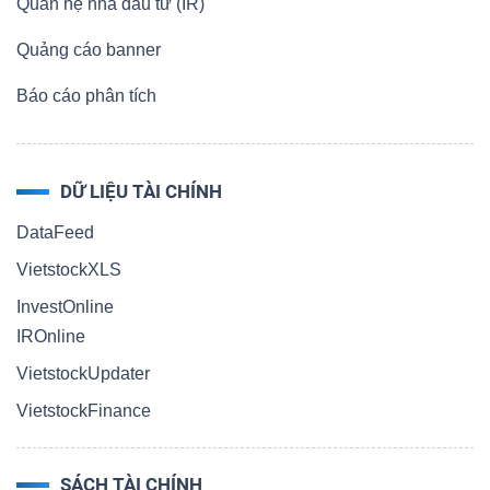
Quan hệ nhà đầu tư (IR)
Quảng cáo banner
Báo cáo phân tích
DỮ LIỆU TÀI CHÍNH
DataFeed
VietstockXLS
InvestOnline
IROnline
VietstockUpdater
VietstockFinance
SÁCH TÀI CHÍNH