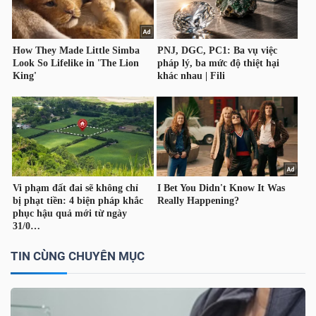
LIỆU
Ngành
(-)
VS-
SECTOR
NĂNG
LƯỢNG
TIN CÙNG CHUYÊN MỤC