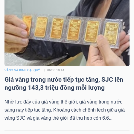
NGUYÊN
VẬT
LIỆU
CÔNG
NGHIỆP
VÀNG VÀ KIM LOẠI QUÝ
06/08 10:14
Giá vàng trong nước tiếp tục tăng, SJC lên
ngưỡng 143,3 triệu đồng mỗi lượng
Nhờ lực đẩy của giá vàng thế giới, giá vàng trong nước
TIÊU
sáng nay tiếp tục tăng. Khoảng cách chênh lệch giữa giá
DÙNG
vàng SJC và giá vàng thế giới đã thu hẹp còn 6,6...
KHÔNG
THIẾT