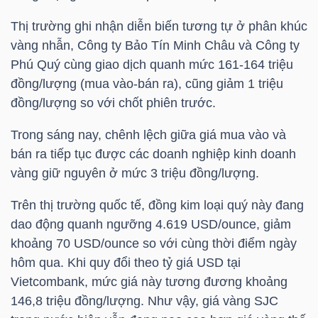
Thị trường ghi nhận diễn biến tương tự ở phân khúc
TÀI
vàng nhẫn, Công ty Bảo Tín Minh Châu và Công ty
CHÍNH
Phú Quý cùng giao dịch quanh mức 161-164 triệu
CÁ
đồng/lượng (mua vào-bán ra), cũng giảm 1 triệu
NHÂN
đồng/lượng so với chốt phiên trước.
Trong sáng nay, chênh lệch giữa giá mua vào và
bán ra tiếp tục được các doanh nghiệp kinh doanh
PHÂN
vàng giữ nguyên ở mức 3 triệu đồng/lượng.
TÍCH
VIETSTOCKFINANCE
Trên thị trường quốc tế, đồng kim loại quý này đang
dao động quanh ngưỡng 4.619 USD/ounce, giảm
khoảng 70 USD/ounce so với cùng thời điểm ngày
hôm qua. Khi quy đổi theo tỷ giá USD tại
Vietcombank, mức giá này tương đương khoảng
VĨ
146,8 triệu đồng/lượng. Như vậy, giá vàng SJC
MÔ