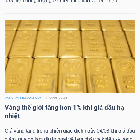
138 triệu đồng/lượng ở chiều mua vào và 141 triệu...
Bài
viết
của
tác
giả
(-)
Báo
cáo
phân
VÀNG VÀ KIM LOẠI QUÝ
05/08 08:25
tích
Vàng thế giới tăng hơn 1% khi giá dầu hạ
(-)
nhiệt
Giá vàng tăng trong phiên giao dịch ngày 04/08 khi giá dầu
Thuật
giảm, qua đó làm dịu lo ngại về lạm phát và khiến kỳ vọng