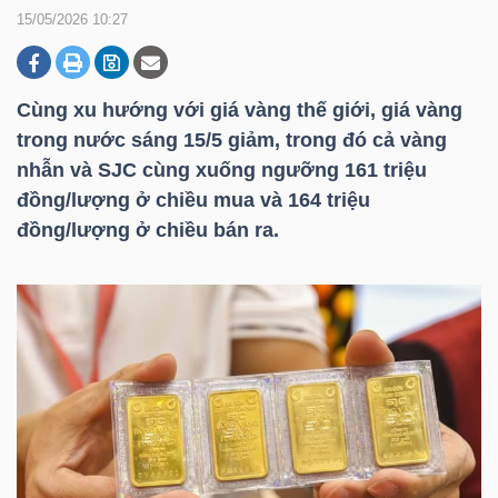
15/05/2026 10:27
DOANH
NGHIỆP
Cùng xu hướng với giá vàng thế giới, giá vàng
trong nước sáng 15/5 giảm, trong đó cả vàng
nhẫn và SJC cùng xuống ngưỡng 161 triệu
đồng/lượng ở chiều mua và 164 triệu
BẤT
đồng/lượng ở chiều bán ra.
ĐỘNG
SẢN
TÀI
CHÍNH