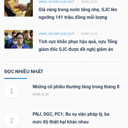
VÀNG VÀ KIM LOẠI QUÝ
05/08 10:27
Giá vàng trong nước tăng nhẹ, SJC lên
ngưỡng 141 triệu đồng mỗi lượng
VÀNG VÀ KIM LOẠI QUÝ
04/08 13:34
Tích cực khắc phục hậu quả, cựu Tổng
giám đốc SJC được đề nghị giảm án
ĐỌC NHIỀU NHẤT
Những cổ phiếu thường tăng trong tháng 8
1
06/08 11:02
PNJ, DGC, PC1: Ba vụ việc pháp lý, ba
2
mức độ thiệt hại khác nhau