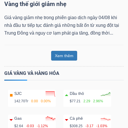
Vàng thế giới giảm nhẹ
Giá vàng giảm nhẹ trong phiên giao dịch ngày 04/08 khi
nhà đầu tư tiếp tục đánh giá những bất ổn từ xung đột tại
Trung Đông và nguy cơ lạm phát gia tăng, đồng thời...
Xem thêm
GIÁ VÀNG VÀ HÀNG HÓA
SJC
Dầu thô
142.70Tr
0.00
0.00%
$77.21
2.29
2.96%
Gas
Cà phê
$2.64
-0.03
-1.12%
$308.25
-3.17
-1.03%