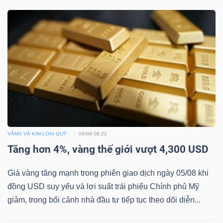
DỊCH
VỤ
TRUYỀN
THÔNG
TIỆN
ÍCH
VÀNG VÀ KIM LOẠI QUÝ
06/08 08:22
Tăng hơn 4%, vàng thế giới vượt 4,300 USD
Giá vàng tăng mạnh trong phiên giao dịch ngày 05/08 khi
BẤT
đồng USD suy yếu và lợi suất trái phiếu Chính phủ Mỹ
ĐỘNG
giảm, trong bối cảnh nhà đầu tư tiếp tục theo dõi diễn...
SẢN