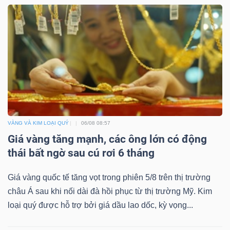
YẾU
TIÊU
DÙNG
THIẾT
YẾU
VÀNG VÀ KIM LOẠI QUÝ
06/08 08:57
Giá vàng tăng mạnh, các ông lớn có động
thái bất ngờ sau cú rơi 6 tháng
CHĂM
Giá vàng quốc tế tăng vọt trong phiên 5/8 trên thị trường
SÓC
châu Á sau khi nối dài đà hồi phục từ thị trường Mỹ. Kim
SỨC
loại quý được hỗ trợ bởi giá dầu lao dốc, kỳ vọng...
KHỎE