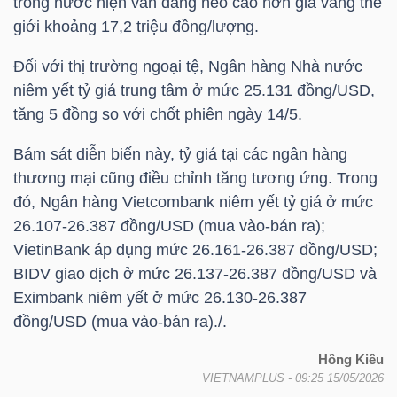
trong nước hiện vẫn đang neo cao hơn giá vàng thế
giới khoảng 17,2 triệu đồng/lượng.
NGÀNH
Đối với thị trường ngoại tệ, Ngân hàng Nhà nước
niêm yết tỷ giá trung tâm ở mức 25.131 đồng/USD,
tăng 5 đồng so với chốt phiên ngày 14/5.
DOANH
Bám sát diễn biến này, tỷ giá tại các ngân hàng
NGHIỆP
thương mại cũng điều chỉnh tăng tương ứng. Trong
đó, Ngân hàng Vietcombank niêm yết tỷ giá ở mức
26.107-26.387 đồng/USD (mua vào-bán ra);
VietinBank áp dụng mức 26.161-26.387 đồng/USD;
CỔ
BIDV giao dịch ở mức 26.137-26.387 đồng/USD và
PHIẾU
Eximbank niêm yết ở mức 26.130-26.387
đồng/USD (mua vào-bán ra)./.
Hồng Kiều
PHÁI
VIETNAMPLUS
- 09:25 15/05/2026
SINH