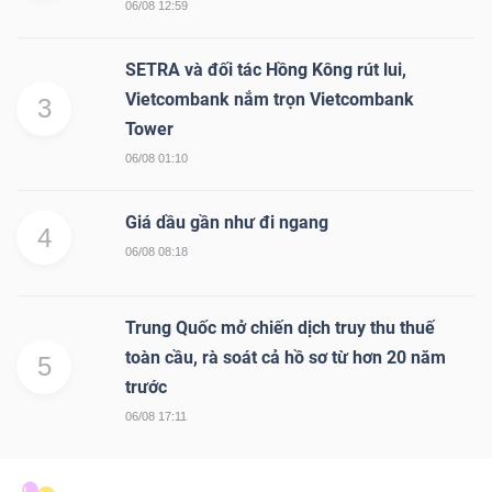
06/08 12:59
SETRA và đối tác Hồng Kông rút lui,
Vietcombank nắm trọn Vietcombank
3
Tower
06/08 01:10
Giá dầu gần như đi ngang
4
06/08 08:18
Trung Quốc mở chiến dịch truy thu thuế
toàn cầu, rà soát cả hồ sơ từ hơn 20 năm
5
trước
06/08 17:11