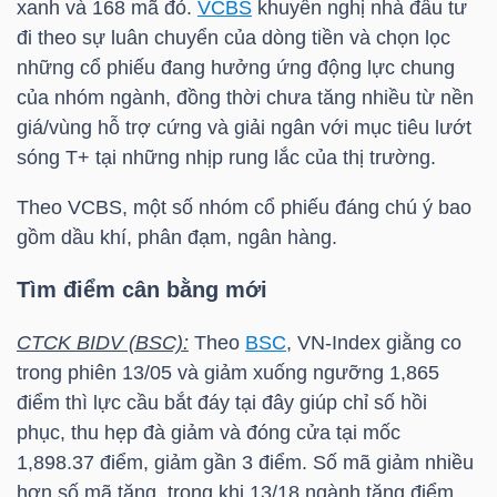
xanh và 168 mã đỏ.
VCBS
khuyến nghị nhà đầu tư
đi theo sự luân chuyển của dòng tiền và chọn lọc
những cổ phiếu đang hưởng ứng động lực chung
TRÁI
của nhóm ngành, đồng thời chưa tăng nhiều từ nền
PHIẾU
giá/vùng hỗ trợ cứng và giải ngân với mục tiêu lướt
sóng T+ tại những nhịp rung lắc của thị trường.
Theo
VCBS
, một số nhóm cổ phiếu đáng chú ý bao
CÔNG
gồm dầu khí, phân đạm, ngân hàng.
CỤ
ĐẦU
Tìm điểm cân bằng mới
TƯ
CTCK BIDV (BSC):
Theo
BSC
,
VN-Index
giằng co
trong phiên 13/05 và giảm xuống ngưỡng 1,865
điểm thì lực cầu bắt đáy tại đây giúp chỉ số hồi
TRUY
phục, thu hẹp đà giảm và đóng cửa tại mốc
XUẤT
1,898.37 điểm, giảm gần 3 điểm. Số mã giảm nhiều
DỮ
hơn số mã tăng, trong khi 13/18 ngành tăng điểm,