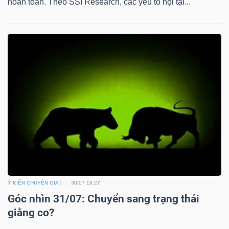
hoàn toàn. Theo SSI Research, các yếu tố nội tại...
Ý KIẾN CHUYÊN GIA
30/07 19:27
Góc nhìn 31/07: Chuyển sang trạng thái
giằng co?