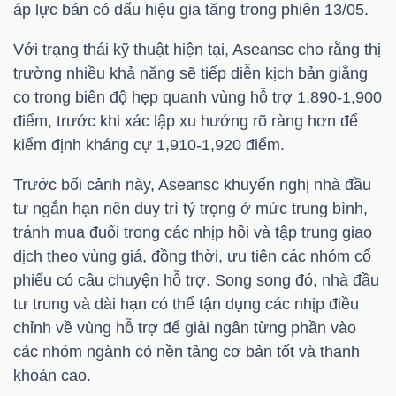
áp lực bán có dấu hiệu gia tăng trong phiên 13/05.
TÀI
Với trạng thái kỹ thuật hiện tại, Aseansc cho rằng thị
CHÍNH
trường nhiều khả năng sẽ tiếp diễn kịch bản giằng
CÁ
co trong biên độ hẹp quanh vùng hỗ trợ 1,890-1,900
NHÂN
điểm, trước khi xác lập xu hướng rõ ràng hơn để
kiểm định kháng cự 1,910-1,920 điểm.
Trước bối cảnh này, Aseansc khuyến nghị nhà đầu
PHÂN
tư ngắn hạn nên duy trì tỷ trọng ở mức trung bình,
TÍCH
tránh mua đuổi trong các nhịp hồi và tập trung giao
VIETSTOCKFINANCE
dịch theo vùng giá, đồng thời, ưu tiên các nhóm cổ
phiếu có câu chuyện hỗ trợ. Song song đó, nhà đầu
tư trung và dài hạn có thể tận dụng các nhịp điều
chỉnh về vùng hỗ trợ để giải ngân từng phần vào
các nhóm ngành có nền tảng cơ bản tốt và thanh
VĨ
khoản cao.
MÔ