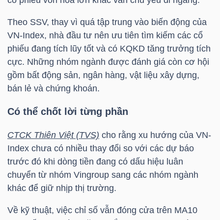
cổ phiếu vốn hóa lớn khác vẫn chủ yếu đi ngang.
LIỆU
Theo
SSV
, thay vì quá tập trung vào biến động của
Ngành
VN-Index
, nhà đầu tư nên ưu tiên tìm kiếm các cổ
(-)
phiếu đang tích lũy tốt và có KQKD tăng trưởng tích
cực. Những nhóm ngành được đánh giá còn cơ hội
VS-
gồm bất động sản, ngân hàng, vật liệu xây dựng,
SECTOR
bán lẻ và chứng khoán.
Có thể chốt lời từng phần
CTCK Thiên Việt (TVS)
cho rằng xu hướng của
VN-
Index
chưa có nhiều thay đổi so với các dự báo
NĂNG
trước đó khi dòng tiền đang có dấu hiệu luân
LƯỢNG
chuyển từ nhóm Vingroup sang các nhóm ngành
khác để giữ nhịp thị trường.
Về kỹ thuật, việc chỉ số vẫn đóng cửa trên MA10