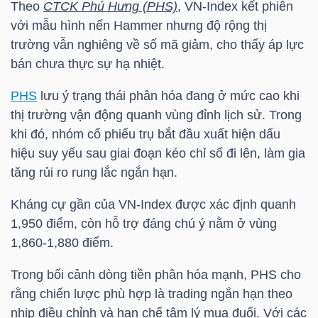
Theo
CTCK Phú Hưng (PHS)
,
VN-Index
kết phiên
với mẫu hình nến Hammer nhưng độ rộng thị
trường vẫn nghiêng về số mã giảm, cho thấy áp lực
NGÀNH
bán chưa thực sự hạ nhiệt.
PHS
lưu ý trạng thái phân hóa đang ở mức cao khi
thị trường vận động quanh vùng đỉnh lịch sử. Trong
DOANH
khi đó, nhóm cổ phiếu trụ bắt đầu xuất hiện dấu
NGHIỆP
hiệu suy yếu sau giai đoạn kéo chỉ số đi lên, làm gia
tăng rủi ro rung lắc ngắn hạn.
CỔ
Kháng cự gần của
VN-Index
được xác định quanh
1,950 điểm, còn hỗ trợ đáng chú ý nằm ở vùng
PHIẾU
1,860-1,880 điểm.
Trong bối cảnh dòng tiền phân hóa mạnh,
PHS
cho
PHÁI
rằng chiến lược phù hợp là trading ngắn hạn theo
SINH
nhịp điều chỉnh và hạn chế tâm lý mua đuổi. Với các