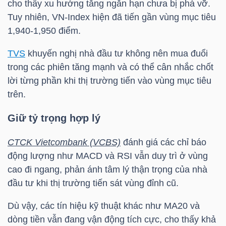
cho thấy xu hướng tăng ngắn hạn chưa bị phá vỡ.
NGUYÊN
Tuy nhiên,
VN-Index
hiện đã tiến gần vùng mục tiêu
VẬT
1,940-1,950 điểm.
LIỆU
TVS
khuyến nghị nhà đầu tư không nên mua đuổi
trong các phiên tăng mạnh và có thể cân nhắc chốt
lời từng phần khi thị trường tiến vào vùng mục tiêu
trên.
CÔNG
NGHIỆP
Giữ tỷ trọng hợp lý
CTCK Vietcombank (VCBS)
đánh giá các chỉ báo
động lượng như MACD và RSI vẫn duy trì ở vùng
cao đi ngang, phản ánh tâm lý thận trọng của nhà
TIÊU
đầu tư khi thị trường tiến sát vùng đỉnh cũ.
DÙNG
KHÔNG
Dù vậy, các tín hiệu kỹ thuật khác như MA20 và
THIẾT
dòng tiền vẫn đang vận động tích cực, cho thấy khả