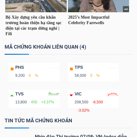
ngữ
(-)
Dịch
vụ
(-)
MÃ CHỨNG KHOÁN LIÊN QUAN (4)
PHS
TPS
Đào
9,200
0
%
58,000
0
%
tạo
TVS
VIC
13,800
450
+3.37%
208,500
-6,500
-3.02%
Sách
TIN TỨC MÃ CHỨNG KHOÁN
tài
chính
Nhịp đập Thị trường 07/08: VN-Index diễn