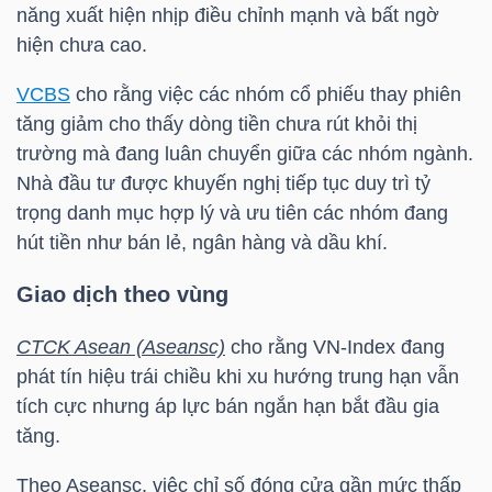
YẾU
năng xuất hiện nhịp điều chỉnh mạnh và bất ngờ
hiện chưa cao.
VCBS
cho rằng việc các nhóm cổ phiếu thay phiên
tăng giảm cho thấy dòng tiền chưa rút khỏi thị
TIÊU
trường mà đang luân chuyển giữa các nhóm ngành.
DÙNG
Nhà đầu tư được khuyến nghị tiếp tục duy trì tỷ
THIẾT
trọng danh mục hợp lý và ưu tiên các nhóm đang
YẾU
hút tiền như bán lẻ, ngân hàng và dầu khí.
Giao dịch theo vùng
CTCK Asean (Aseansc)
cho rằng
VN-Index
đang
CHĂM
phát tín hiệu trái chiều khi xu hướng trung hạn vẫn
SÓC
tích cực nhưng áp lực bán ngắn hạn bắt đầu gia
SỨC
tăng.
KHỎE
Theo Aseansc, việc chỉ số đóng cửa gần mức thấp