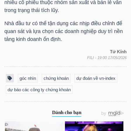
nhiều cổ phiếu thuộc nhóm sản xuất và bán lẻ vẫn
Mã
trong trạng thái tích lũy.
chứng
Nhà đầu tư có thể tận dụng các nhịp điều chỉnh để
khoán
quan sát và lựa chọn các doanh nghiệp duy trì nền
(-)
tảng kinh doanh ổn định.
Tất cả
Cổ phiếu
Chỉ số
Chứng chỉ quỹ
Chứng 
Tử Kính
FILI
- 19:00 17/05/2026
Lãnh
đạo
(-)
góc nhìn
chứng khoán
dự đoán về vn-index
dự báo các công ty chứng khoán
Tất cả
Người nội bộ
Người liên quan
Cổ đông lớn
Tin
tức
(-)