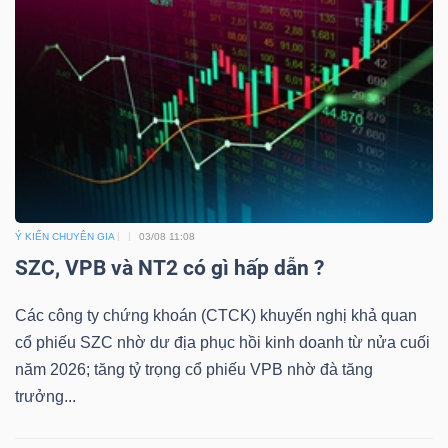
Ý KIẾN CHUYÊN GIA
03/08 11:08
SZC, VPB và NT2 có gì hấp dẫn ?
Các công ty chứng khoán (CTCK) khuyến nghị khả quan
cổ phiếu SZC nhờ dư địa phục hồi kinh doanh từ nửa cuối
năm 2026; tăng tỷ trọng cổ phiếu VPB nhờ đà tăng
trưởng...