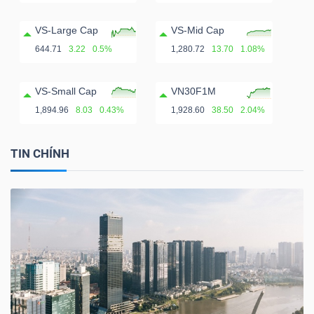
VS-Large Cap
VS-Mid Cap
644.71
3.22
0.5%
1,280.72
13.70
1.08%
VS-Small Cap
VN30F1M
1,894.96
8.03
0.43%
1,928.60
38.50
2.04%
TIN CHÍNH