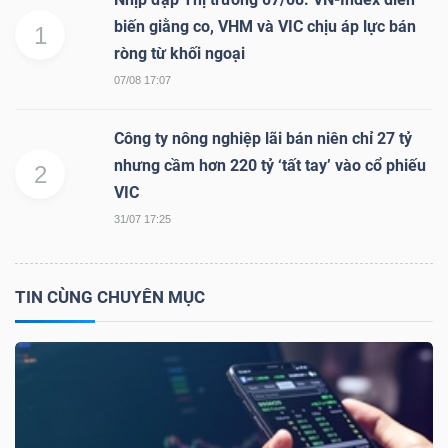
biến giằng co, VHM và VIC chịu áp lực bán
1
ròng từ khối ngoại
07/08 17:07
Công
Công ty nông nghiệp lãi bán niên chỉ 27 tỷ
cụ
nhưng cầm hơn 220 tỷ ‘tất tay’ vào cổ phiếu
2
đầu
VIC
tư
31/07 17:25
TIN CÙNG CHUYÊN MỤC
Truyền
thông
tài
chính