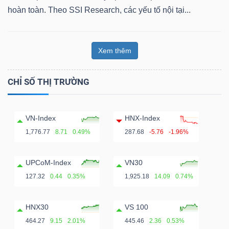
hoàn toàn. Theo SSI Research, các yếu tố nội tại...
Xem thêm
CHỈ SỐ THỊ TRƯỜNG
VN-Index
HNX-Index
1,776.77
8.71
0.49%
287.68
-5.76
-1.96%
UPCoM-Index
VN30
127.32
0.44
0.35%
1,925.18
14.09
0.74%
HNX30
VS 100
464.27
9.15
2.01%
445.46
2.36
0.53%