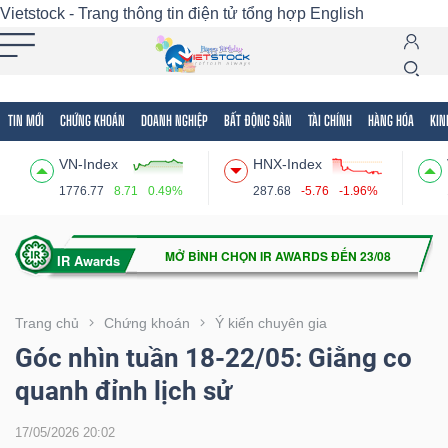
Vietstock - Trang thông tin điện tử tổng hợp
English
TIN MỚI
CHỨNG KHOÁN
DOANH NGHIỆP
BẤT ĐỘNG SẢN
TÀI CHÍNH
HÀNG HÓA
KIN
Tất cả
Tính năng
Ngành
Mã chứng khoán
Lãnh
VN-Index
HNX-Index
Tính
1776.77
8.71
0.49%
287.68
-5.76
-1.96%
năng
(-)
VIETSTOCK
Trang chủ
Chứng khoán
Ý kiến chuyên gia
Góc nhìn tuần 18-22/05: Giằng co
quanh đỉnh lịch sử
CHỨNG
KHOÁN
17/05/2026 20:02