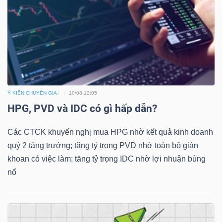
Dữ
liệu
tài
chính
Ý KIẾN CHUYÊN GIA
10/08 12:05
HPG, PVD và IDC có gì hấp dẫn?
Các CTCK khuyến nghị mua HPG nhờ kết quả kinh doanh
quý 2 tăng trưởng; tăng tỷ trọng PVD nhờ toàn bộ giàn
khoan có việc làm; tăng tỷ trọng IDC nhờ lợi nhuận bùng
nổ