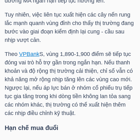
đường MA ngắn hạn tiếp tục hướng lên.
Tuy nhiên, việc liên tục xuất hiện các cây nến rung
TÀI
lắc mạnh quanh vùng đỉnh cho thấy thị trường đang
CHÍNH
bước vào giai đoạn kiểm định lại cung - cầu sau
CÁ
nhịp vượt cản.
NHÂN
Theo
VPBank
S, vùng 1,890-1,900 điểm sẽ tiếp tục
đóng vai trò hỗ trợ gần trong ngắn hạn. Nếu thanh
PHÂN
khoản và độ rộng thị trường cải thiện, chỉ số vẫn có
TÍCH
khả năng mở rộng nhịp tăng lên các vùng cao mới.
Ngược lại, nếu áp lực bán ở nhóm cổ phiếu trụ tiếp
VIETSTOCKFINANCE
tục gia tăng trong khi dòng tiền không lan tỏa sang
các nhóm khác, thị trường có thể xuất hiện thêm
các nhịp điều chỉnh kỹ thuật.
VĨ
Hạn chế mua đuổi
MÔ