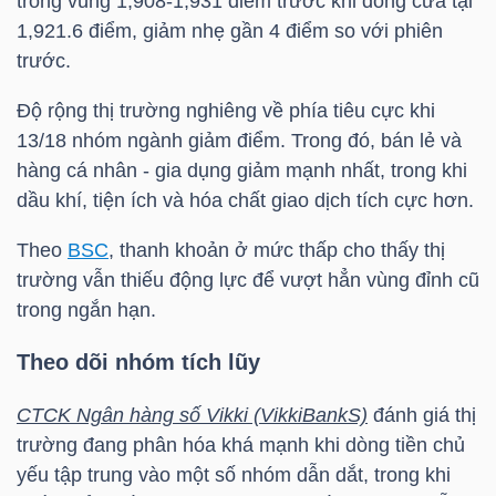
trong vùng 1,908-1,931 điểm trước khi đóng cửa tại
DỊCH
1,921.6 điểm, giảm nhẹ gần 4 điểm so với phiên
VỤ
trước.
TRUYỀN
THÔNG
Độ rộng thị trường nghiêng về phía tiêu cực khi
13/18 nhóm ngành giảm điểm. Trong đó, bán lẻ và
hàng cá nhân - gia dụng giảm mạnh nhất, trong khi
dầu khí, tiện ích và hóa chất giao dịch tích cực hơn.
TIỆN
Theo
BSC
, thanh khoản ở mức thấp cho thấy thị
ÍCH
trường vẫn thiếu động lực để vượt hẳn vùng đỉnh cũ
trong ngắn hạn.
Theo dõi nhóm tích lũy
BẤT
CTCK Ngân hàng số Vikki (VikkiBankS)
đánh giá thị
ĐỘNG
trường đang phân hóa khá mạnh khi dòng tiền chủ
SẢN
yếu tập trung vào một số nhóm dẫn dắt, trong khi