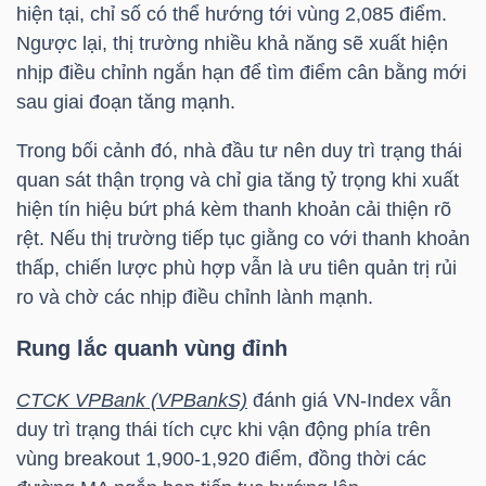
HÀNG
hiện tại, chỉ số có thể hướng tới vùng 2,085 điểm.
Ngược lại, thị trường nhiều khả năng sẽ xuất hiện
HÓA
nhịp điều chỉnh ngắn hạn để tìm điểm cân bằng mới
sau giai đoạn tăng mạnh.
KINH
Trong bối cảnh đó, nhà đầu tư nên duy trì trạng thái
TẾ
quan sát thận trọng và chỉ gia tăng tỷ trọng khi xuất
hiện tín hiệu bứt phá kèm thanh khoản cải thiện rõ
rệt. Nếu thị trường tiếp tục giằng co với thanh khoản
thấp, chiến lược phù hợp vẫn là ưu tiên quản trị rủi
THẾ
ro và chờ các nhịp điều chỉnh lành mạnh.
GIỚI
Rung lắc quanh vùng đỉnh
CTCK VPBank (VPBankS)
đánh giá
VN-Index
vẫn
ĐÔNG
duy trì trạng thái tích cực khi vận động phía trên
DƯƠNG
vùng breakout 1,900-1,920 điểm, đồng thời các