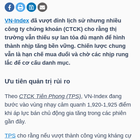
VN-Index
đã vượt đỉnh lịch sử nhưng nhiều
DOANH
công ty chứng khoán (CTCK) cho rằng thị
NGHIỆP
trường vẫn thiếu sự lan tỏa đủ mạnh để hình
thành nhịp tăng bền vững. Chiến lược chung
vẫn là hạn chế mua đuổi và chờ các nhịp rung
BẤT
lắc để cơ cấu danh mục.
ĐỘNG
SẢN
Ưu tiên quản trị rủi ro
Theo
CTCK Tiên Phong (TPS)
,
VN-Index
đang
bước vào vùng nhạy cảm quanh 1,920-1,925 điểm
TÀI
khi áp lực bán chủ động gia tăng trong các phiên
CHÍNH
gần đây.
TPS
cho rằng nếu vượt thành công vùng kháng cự