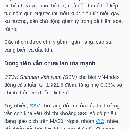
vị thế chưa vi phạm hỗ trợ, nhà đầu tư có thể tiếp
tục nắm giữ. Ngược lại, nếu xuất hiện tín hiệu gãy
xu hướng, cần chủ động giảm tỷ trọng để kiểm soát
TRÁI
rủi ro.
PHIẾU
Các nhóm được chú ý gồm ngân hàng, cao su,
cảng biển và dầu khí.
CÔNG
Dòng tiền vẫn chưa lan tỏa mạnh
CỤ
ĐẦU
CTCK Shinhan Việt Nam (SSV)
cho biết
VN-Index
TƯ
đóng cửa tuần tại 1,921.6 điểm, tăng nhẹ 0.33% và
chính thức vượt đỉnh lịch sử.
Tuy nhiên,
SSV
cho rằng độ lan tỏa của thị trường
TRUY
vẫn còn khá yếu khi chỉ khoảng 38% số cổ phiếu
XUẤT
đang giao dịch trên MA50. Ngoài nhóm
VIC
, nhiều
DỮ