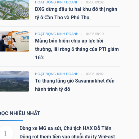
HOẠT ĐỘNG KINH DOANH
05/08 09:32
DXG dừng đầu tư hai khu đô thị ngàn
tỷ ở Cần Thơ và Phú Thọ
HOẠT ĐỘNG KINH DOANH
04/08 09:10
Mảng bảo hiểm chịu áp lực bồi
thường, lãi ròng 6 tháng của PTI giảm
16%
HOẠT ĐỘNG KINH DOANH
03/08 10:02
Từ thung lũng gió Savannakhet đến
hành trình tỷ đô
ĐỌC NHIỀU NHẤT
Dòng xe MG sa sút, Chủ tịch HAX Đỗ Tiến
1
Dũng rót thêm tiền vào chuỗi đại lý VinFast