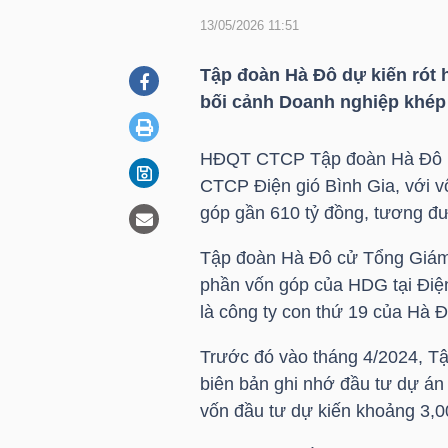
13/05/2026 11:51
DOANH
Tập đoàn Hà Đô dự kiến rót h
NGHIỆP
bối cảnh Doanh nghiệp khép l
HĐQT CTCP Tập đoàn Hà Đô 
CTCP Điện gió Bình Gia, với vố
BẤT
góp gần 610 tỷ đồng, tương đ
ĐỘNG
SẢN
Tập đoàn Hà Đô cử Tổng Giá
phần vốn góp của
HDG
tại Điệ
là công ty con thứ 19 của Hà Đ
TÀI
Trước đó vào tháng 4/2024, T
CHÍNH
biên bản ghi nhớ đầu tư dự án
vốn đầu tư dự kiến khoảng 3,0