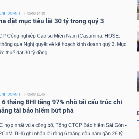
KINH DOANH
05/08 14:30
a đặt mục tiêu lãi 30 tỷ trong quý 3
P Công nghiệp Cao su Miền Nam (Casumina, HOSE:
thông qua Nghị quyết về kế hoạch kinh doanh quý 3. Mục
ước thuế đạt 30 tỷ đồng.
KINH DOANH
05/08 11:40
 6 tháng BHI tăng 97% nhờ tái cấu trúc chi
mảng tái bảo hiểm bứt phá
 hợp nhất vừa công bố, Tổng CTCP Bảo hiểm Sài Gòn -
CoM: BHI) ghi nhận lãi ròng 6 tháng đầu năm gần 28 tỷ