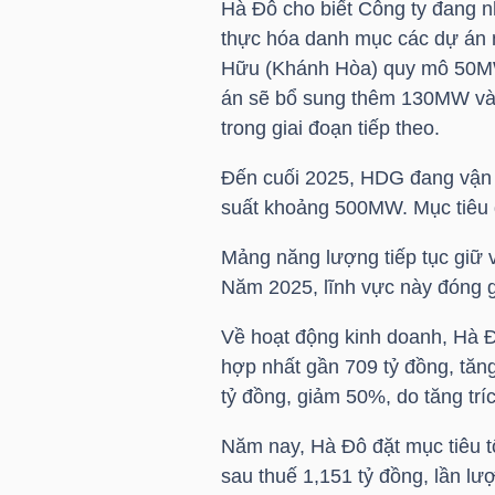
Hà Đô cho biết Công ty đang nh
HÀNG
thực hóa danh mục các dự án 
HÓA
Hữu (Khánh Hòa) quy mô 50MW 
án sẽ bổ sung thêm 130MW và
trong giai đoạn tiếp theo.
KINH
Đến cuối 2025,
HDG
đang vận 
TẾ
suất khoảng 500MW. Mục tiêu 
Mảng năng lượng tiếp tục giữ v
THẾ
Năm 2025, lĩnh vực này đóng 
GIỚI
Về hoạt động kinh doanh, Hà Đ
hợp nhất gần 709 tỷ đồng, tăng
tỷ đồng, giảm 50%, do tăng tríc
ĐÔNG
DƯƠNG
Năm nay, Hà Đô đặt mục tiêu t
sau thuế 1,151 tỷ đồng, lần lư