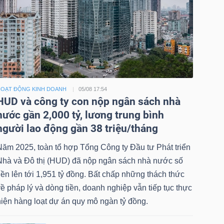
OẠT ĐỘNG KINH DOANH
05/08 17:54
HUD và công ty con nộp ngân sách nhà
nước gần 2,000 tỷ, lương trung bình
người lao động gần 38 triệu/tháng
Năm 2025, toàn tổ hợp Tổng Công ty Đầu tư Phát triển
Nhà và Đô thị (HUD) đã nộp ngân sách nhà nước số
iền lên tới 1,951 tỷ đồng. Bất chấp những thách thức
ề pháp lý và dòng tiền, doanh nghiệp vẫn tiếp tục thực
hiện hàng loạt dự án quy mô ngàn tỷ đồng.