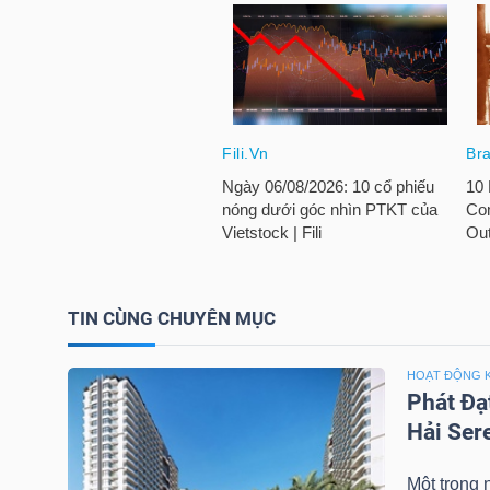
NGÀNH
DOANH
NGHIỆP
CỔ
TIN CÙNG CHUYÊN MỤC
PHIẾU
HOẠT ĐỘNG 
Phát Đạt
Hải Ser
PHÁI
SINH
Một trong