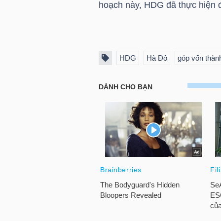
hoạch này,
HDG
đã thực hiện 
TÀI
CHÍNH
CÁ
HDG
Hà Đô
góp vốn thành
NHÂN
PHÂN
TÍCH
VIETSTOCKFINANCE
VĨ
MÔ