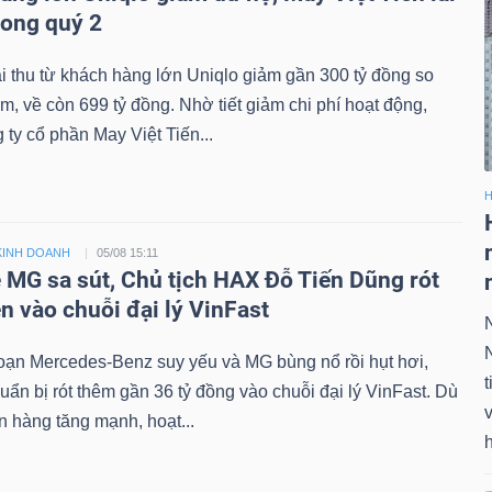
rong quý 2
 thu từ khách hàng lớn Uniqlo giảm gần 300 tỷ đồng so
m, về còn 699 tỷ đồng. Nhờ tiết giảm chi phí hoạt động,
ty cổ phần May Việt Tiến...
H
KINH DOANH
05/08 15:11
 MG sa sút, Chủ tịch HAX Đỗ Tiến Dũng rót
n vào chuỗi đại lý VinFast
oạn Mercedes-Benz suy yếu và MG bùng nổ rồi hụt hơi,
t
ẩn bị rót thêm gần 36 tỷ đồng vào chuỗi đại lý VinFast. Dù
v
 hàng tăng mạnh, hoạt...