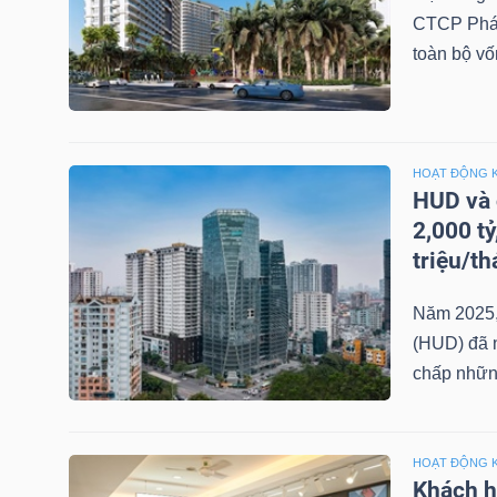
CTCP Phát 
toàn bộ vố
TRÁI
PHIẾU
HOẠT ĐỘNG 
HUD và 
CÔNG
2,000 t
CỤ
triệu/t
ĐẦU
Năm 2025, 
TƯ
(HUD) đã n
chấp những
TRUY
XUẤT
HOẠT ĐỘNG 
DỮ
Khách h