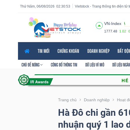
Thứ Năm, 06/08/2026
02:30:54
Vietstock - Trang thông tin điện tử
VN-Index
1777.48
1.02
Tất cả
Tính năng
Ngành
Mã chứng khoán
Lãnh
TIN MỚI
CHỨNG KHOÁN
DOANH NGHIỆP
BẤT ĐỘ
Tính
năng
CHỦ ĐỀ NÓNG
CÔNG BỐ THÔNG TIN
DỮ LIỆU VĨ MÔ
DỮ LIỆU NGÀ
(-)
VIETSTOCK
Trang chủ
Doanh nghiệp
Hoạt đ
Hà Đô chi gần 610
CHỨNG
nhuận quý 1 lao 
KHOÁN