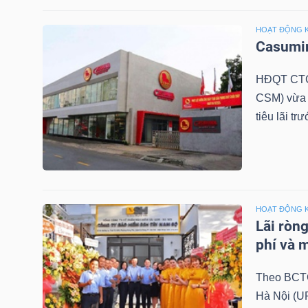
HOẠT ĐỘNG 
Casumin
NGUYÊN
VẬT
HĐQT CTC
LIỆU
CSM) vừa 
tiêu lãi tr
CÔNG
NGHIỆP
HOẠT ĐỘNG 
Lãi ròng
phí và 
TIÊU
Theo BCTC
DÙNG
Hà Nội (UP