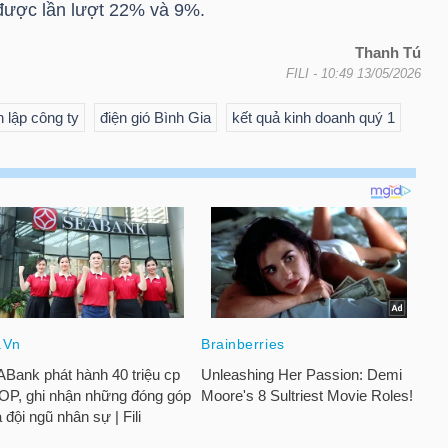
được lần lượt 22% và 9%.
Thanh Tú
FILI
- 10:49 13/05/2026
 lập công ty
điện gió Bình Gia
kết quả kinh doanh quý 1