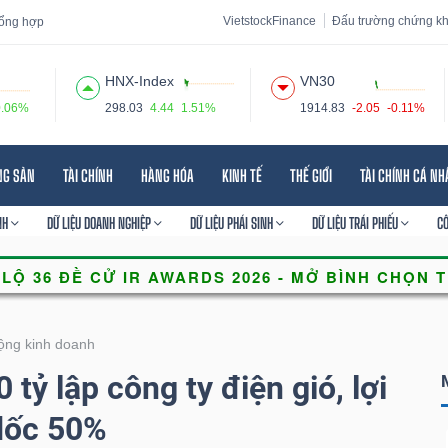
VietstockFinance
Đấu trường chứng k
 tổng hợp
HNX-Index
VN30
0.06%
298.03
4.44
1.51%
1914.83
-2.05
-0.11%
 đạo
Tin tức
Báo cáo phân tích
Thuật ngữ
Dịch vụ
NG SẢN
TÀI CHÍNH
HÀNG HÓA
KINH TẾ
THẾ GIỚI
TÀI CHÍNH CÁ N
NH
DỮ LIỆU DOANH NGHIỆP
DỮ LIỆU PHÁI SINH
DỮ LIỆU TRÁI PHIẾU
C
ộng kinh doanh
 tỷ lập công ty điện gió, lợi
dốc 50%