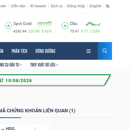
hoán
Diễn đàn
IR Awards
Dịch vụ
Đăng nhập
English
Spot Gold
Dầu
4292.44
220.48
5.41%
75.47
0.77
1.03%
HÂN
PHÂN TÍCH
ĐÔNG DƯƠNG
ÔNG CỤ ĐẦU TƯ
TRUY XUẤT DỮ LIỆU
MÃ CHỨNG KHOÁN LIÊN QUAN (1)
HDG