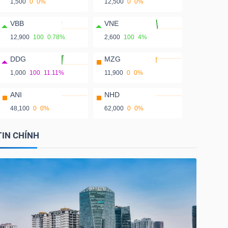
1,500
0
0%
12,500
0
0%
VBB
VNE
12,900
100
0.78%
2,600
100
4%
DDG
MZG
1,000
100
11.11%
11,900
0
0%
ANI
NHD
48,100
0
0%
62,000
0
0%
TIN CHÍNH