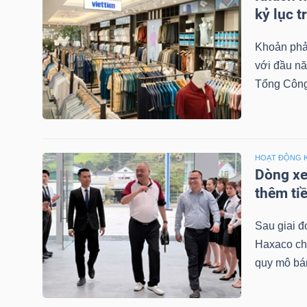
LIỆU
kỷ lục t
Khoản phải
Ngành
với đầu nă
(-)
Tổng Công 
VS-
SECTOR
HOẠT ĐỘNG 
Dòng xe
thêm tiề
NĂNG
Sau giai đ
LƯỢNG
Haxaco chu
quy mô bán