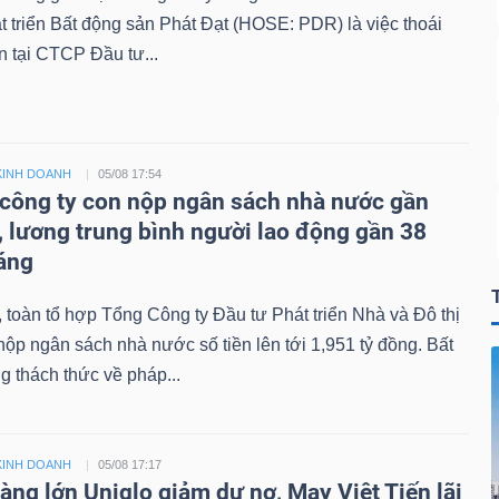
triển Bất động sản Phát Đạt (HOSE: PDR) là việc thoái
n tại CTCP Đầu tư...
KINH DOANH
05/08 17:54
công ty con nộp ngân sách nhà nước gần
ỷ, lương trung bình người lao động gần 38
háng
toàn tổ hợp Tổng Công ty Đầu tư Phát triển Nhà và Đô thị
ộp ngân sách nhà nước số tiền lên tới 1,951 tỷ đồng. Bất
 thách thức về pháp...
KINH DOANH
05/08 17:17
àng lớn Uniqlo giảm dư nợ, May Việt Tiến lãi