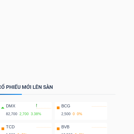
CỔ PHIẾU MỚI LÊN SÀN
DMX
BCG
82,700
2,700
3.38%
2,500
0
0%
TCD
BVB