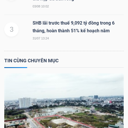
03/08 10:02
SHB lãi trước thuế 9,092 tỷ đồng trong 6
TÀI
3
tháng, hoàn thành 51% kế hoạch năm
CHÍNH
31/07 13:24
TIN CÙNG CHUYÊN MỤC
CÔNG
NGHỆ
THÔNG
TIN