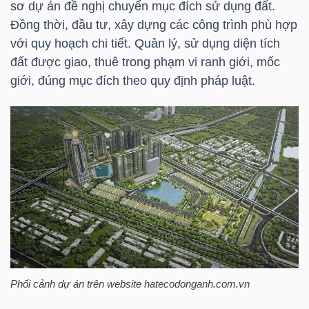
sơ dự án đề nghị chuyển mục đích sử dụng đất.
Đồng thời, đầu tư, xây dựng các công trình phù hợp
với quy hoạch chi tiết. Quản lý, sử dụng diện tích
NGÀNH
đất được giao, thuê trong phạm vi ranh giới, mốc
giới, đúng mục đích theo quy định pháp luật.
DOANH
NGHIỆP
CỔ
PHIẾU
PHÁI
Phối cảnh dự án trên website hatecodonganh.com.vn
SINH