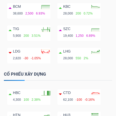
BCM
KBC
38,600
2,500
6.93%
28,000
200
0.72%
TIG
SZC
5,900
200
3.51%
19,400
1,250
6.89%
LDG
LHG
2,820
-30
-1.05%
28,000
550
2%
CỔ PHIẾU XÂY DỰNG
HBC
CTD
4,300
100
2.38%
62,100
-100
-0.16%
HTN
HU3