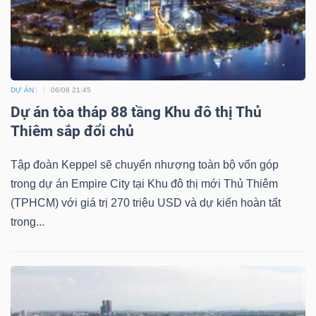
Bài
viết
của
tác
DỰ ÁN
06/08 21:45
giả
Dự án tòa tháp 88 tầng Khu đô thị Thủ
(-)
Thiêm sắp đổi chủ
Tập đoàn Keppel sẽ chuyển nhượng toàn bộ vốn góp
Báo
trong dự án Empire City tại Khu đô thị mới Thủ Thiêm
cáo
(TPHCM) với giá trị 270 triệu USD và dự kiến hoàn tất
phân
trong...
tích
(-)
Thuật