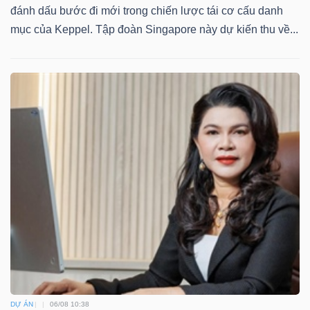
đánh dấu bước đi mới trong chiến lược tái cơ cấu danh
mục của Keppel. Tập đoàn Singapore này dự kiến thu về...
Dữ
liệu
tài
chính
DỰ ÁN
06/08 10:38