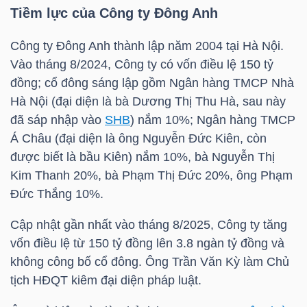
Tiềm lực của Công ty Đông Anh
Công ty Đông Anh thành lập năm 2004 tại Hà Nội.
TRÁI
Vào tháng 8/2024, Công ty có vốn điều lệ 150 tỷ
PHIẾU
đồng; cổ đông sáng lập gồm Ngân hàng TMCP Nhà
Hà Nội (đại diện là bà Dương Thị Thu Hà, sau này
đã sáp nhập vào
SHB
) nắm 10%; Ngân hàng TMCP
Á Châu (đại diện là ông Nguyễn Đức Kiên, còn
CÔNG
được biết là bầu Kiên) nắm 10%, bà Nguyễn Thị
CỤ
Kim Thanh 20%, bà Phạm Thị Đức 20%, ông Phạm
ĐẦU
Đức Thắng 10%.
TƯ
Cập nhật gần nhất vào tháng 8/2025, Công ty tăng
vốn điều lệ từ 150 tỷ đồng lên 3.8 ngàn tỷ đồng và
TRUY
không công bố cổ đông. Ông Trần Văn Kỳ làm Chủ
XUẤT
tịch HĐQT kiêm đại diện pháp luật.
DỮ