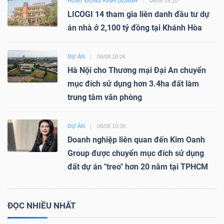
HOẠT ĐỘNG KINH DOANH
06/08 18:10
LICOGI 14 tham gia liên danh đầu tư dự
án nhà ở 2,100 tỷ đồng tại Khánh Hòa
DỰ ÁN
06/08 18:06
Hà Nội cho Thương mại Đại An chuyển
mục đích sử dụng hơn 3.4ha đất làm
trung tâm văn phòng
DỰ ÁN
06/08 10:38
Doanh nghiệp liên quan đến Kim Oanh
Group được chuyển mục đích sử dụng
đất dự án "treo" hơn 20 năm tại TPHCM
ĐỌC NHIỀU NHẤT