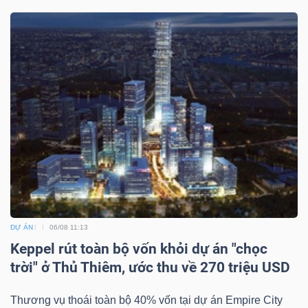
Công
cụ
đầu
tư
Truyền
DỰ ÁN
06/08 11:13
thông
Keppel rút toàn bộ vốn khỏi dự án "chọc
trời" ở Thủ Thiêm, ước thu về 270 triệu USD
tài
chính
Thương vụ thoái toàn bộ 40% vốn tại dự án Empire City