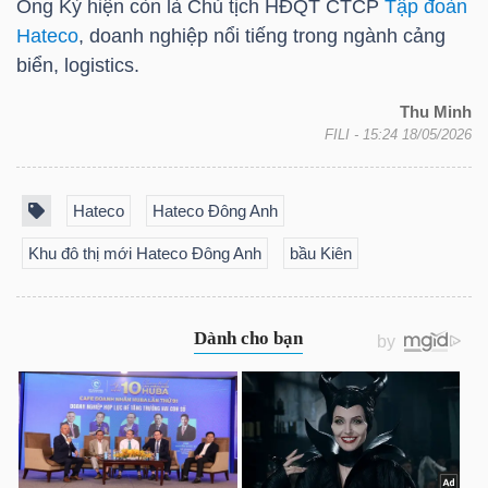
Ông Kỳ hiện còn là Chủ tịch HĐQT CTCP
Tập đoàn
LIỆU
Hateco
, doanh nghiệp nổi tiếng trong ngành cảng
biển, logistics.
Ngành
(-)
Thu Minh
FILI
- 15:24 18/05/2026
VS-
SECTOR
Hateco
Hateco Đông Anh
Khu đô thị mới Hateco Đông Anh
bầu Kiên
NĂNG
LƯỢNG