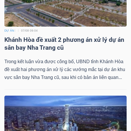
Mã
chứng
khoán
(-)
DỰ ÁN
07/08 09:04
Khánh Hòa đề xuất 2 phương án xử lý dự án
Tất cả
Cổ phiếu
Chỉ số
Chứng chỉ quỹ
Chứng 
sân bay Nha Trang cũ
Lãnh
Trong kết luận vừa được công bố, UBND tỉnh Khánh Hòa
đạo
đề xuất hai phương án xử lý các vướng mắc tại dự án khu
(-)
vực sân bay Nha Trang cũ, sau khi có bản án liên quan...
Tất cả
Người nội bộ
Người liên quan
Cổ đông lớn
Tin
tức
(-)