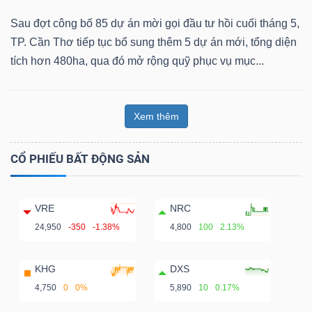
Sau đợt công bố 85 dự án mời gọi đầu tư hồi cuối tháng 5,
TP. Cần Thơ tiếp tục bổ sung thêm 5 dự án mới, tổng diện
tích hơn 480ha, qua đó mở rộng quỹ phục vụ mục...
Xem thêm
CỔ PHIẾU BẤT ĐỘNG SẢN
VRE
NRC
24,950
-350
-1.38%
4,800
100
2.13%
KHG
DXS
4,750
0
0%
5,890
10
0.17%