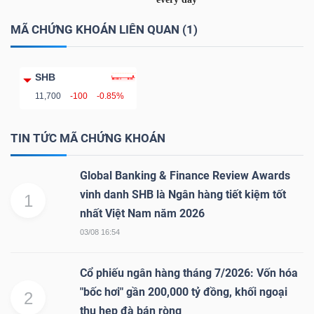
YẾU
MÃ CHỨNG KHOÁN LIÊN QUAN (1)
SHB
TIÊU
11,700
-100
-0.85%
DÙNG
THIẾT
TIN TỨC MÃ CHỨNG KHOÁN
YẾU
Global Banking & Finance Review Awards
vinh danh SHB là Ngân hàng tiết kiệm tốt
1
nhất Việt Nam năm 2026
03/08 16:54
CHĂM
SÓC
Cổ phiếu ngân hàng tháng 7/2026: Vốn hóa
SỨC
"bốc hơi" gần 200,000 tỷ đồng, khối ngoại
2
KHỎE
thu hẹp đà bán ròng