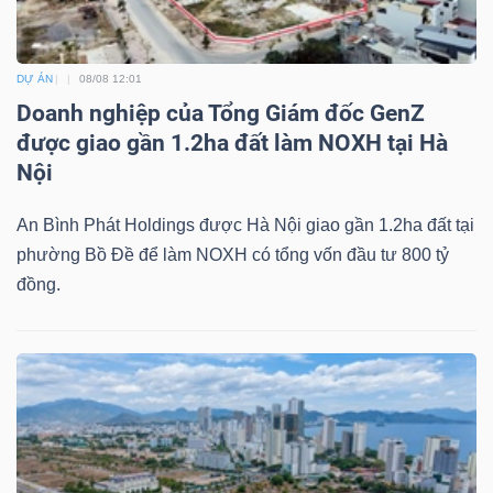
DỊCH
VỤ
TRUYỀN
DỰ ÁN
08/08 12:01
THÔNG
Doanh nghiệp của Tổng Giám đốc GenZ
được giao gần 1.2ha đất làm NOXH tại Hà
Nội
An Bình Phát Holdings được Hà Nội giao gần 1.2ha đất tại
TIỆN
phường Bồ Đề để làm NOXH có tổng vốn đầu tư 800 tỷ
ÍCH
đồng.
BẤT
ĐỘNG
SẢN