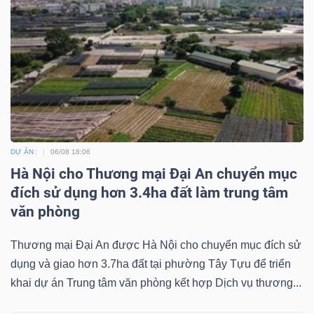
ngữ
(-)
Dịch
vụ
(-)
DỰ ÁN
06/08 18:06
Đào
Hà Nội cho Thương mại Đại An chuyển mục
tạo
đích sử dụng hơn 3.4ha đất làm trung tâm
văn phòng
Thương mại Đại An được Hà Nội cho chuyển mục đích sử
dụng và giao hơn 3.7ha đất tại phường Tây Tựu để triển
Sách
khai dự án Trung tâm văn phòng kết hợp Dịch vụ thương...
tài
chính