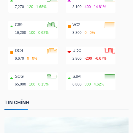
7,270
120
1.68%
3,100
400
14.81%
C69
VC2
16,200
100
0.62%
3,800
0
0%
DC4
UDC
6,670
0
0%
2,800
-200
-6.67%
SCG
SJM
65,000
100
0.15%
6,800
300
4.62%
TIN CHÍNH