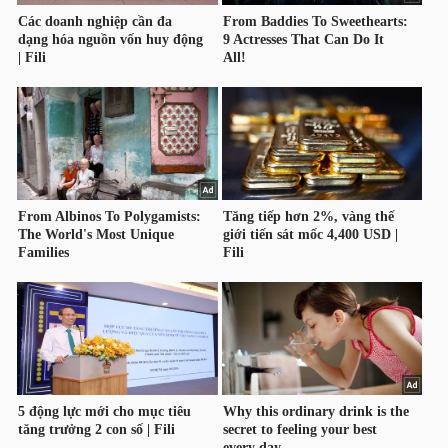
NGUYÊN
VẬT
LIỆU
CÔNG
NGHIỆP
TIÊU
DÙNG
KHÔNG
THIẾT