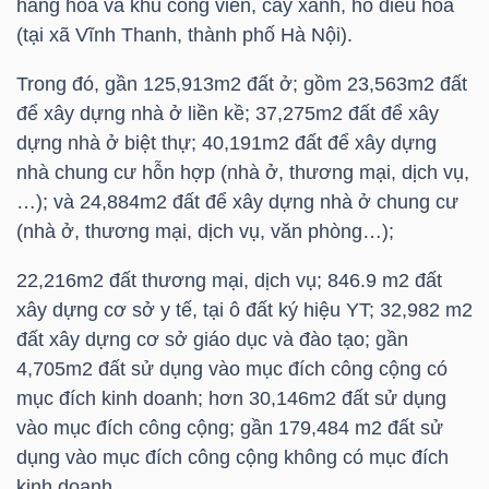
hàng hóa và khu công viên, cây xanh, hồ điều hòa
HÀNG
(tại xã Vĩnh Thanh, thành phố Hà Nội).
HÓA
Trong đó, gần 125,913m2 đất ở; gồm 23,563m2 đất
để xây dựng nhà ở liền kề; 37,275m2 đất để xây
dựng nhà ở biệt thự; 40,191m2 đất để xây dựng
KINH
nhà chung cư hỗn hợp (nhà ở, thương mại, dịch vụ,
TẾ
…); và 24,884m2 đất để xây dựng nhà ở chung cư
(nhà ở, thương mại, dịch vụ, văn phòng…);
THẾ
22,216m2 đất thương mại, dịch vụ; 846.9 m2 đất
GIỚI
xây dựng cơ sở y tế, tại ô đất ký hiệu YT; 32,982 m2
đất xây dựng cơ sở giáo dục và đào tạo; gần
4,705m2 đất sử dụng vào mục đích công cộng có
mục đích kinh doanh; hơn 30,146m2 đất sử dụng
ĐÔNG
vào mục đích công cộng; gần 179,484 m2 đất sử
DƯƠNG
dụng vào mục đích công cộng không có mục đích
kinh doanh.