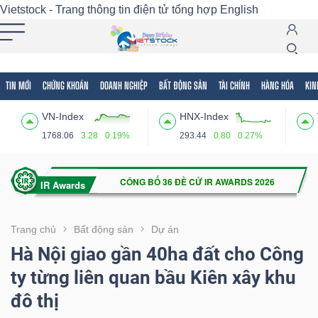
Vietstock - Trang thông tin điện tử tổng hợp
English
TIN MỚI
CHỨNG KHOÁN
DOANH NGHIỆP
BẤT ĐỘNG SẢN
TÀI CHÍNH
HÀNG HÓA
KIN
Tất cả
Tính năng
Ngành
Mã chứng khoán
Lãnh
VN-Index
HNX-Index
Tính
1768.06
3.28
0.19%
293.44
0.80
0.27%
năng
(-)
VIETSTOCK
Trang chủ
Bất động sản
Dự án
Hà Nội giao gần 40ha đất cho Công
ty từng liên quan bầu Kiên xây khu
CHỨNG
đô thị
KHOÁN