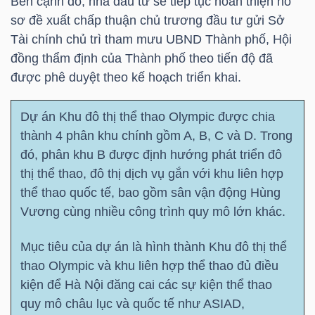
Bên cạnh đó, nhà đầu tư sẽ tiếp tục hoàn thiện hồ
LIỆU
sơ đề xuất chấp thuận chủ trương đầu tư gửi Sở
Tài chính chủ trì tham mưu UBND Thành phố, Hội
Ngành
đồng thẩm định của Thành phố theo tiến độ đã
(-)
được phê duyệt theo kế hoạch triển khai.
VS-
Dự án Khu đô thị thể thao Olympic được chia
SECTOR
thành 4 phân khu chính gồm A, B, C và D. Trong
đó, phân khu B được định hướng phát triển đô
thị thể thao, đô thị dịch vụ gắn với khu liên hợp
thể thao quốc tế, bao gồm sân vận động Hùng
Vương cùng nhiều công trình quy mô lớn khác.
NĂNG
LƯỢNG
Mục tiêu của dự án là hình thành Khu đô thị thể
thao Olympic và khu liên hợp thể thao đủ điều
kiện để Hà Nội đăng cai các sự kiện thể thao
quy mô châu lục và quốc tế như ASIAD,