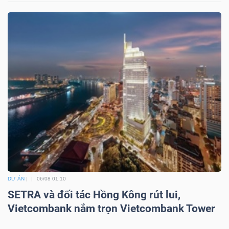
Công
cụ
đầu
tư
Truyền
DỰ ÁN
06/08 01:10
thông
SETRA và đối tác Hồng Kông rút lui,
tài
Vietcombank nắm trọn Vietcombank Tower
chính