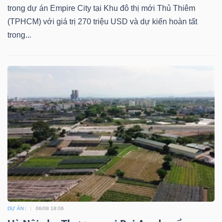
DỊCH
trong dự án Empire City tại Khu đô thị mới Thủ Thiêm
VỤ
(TPHCM) với giá trị 270 triệu USD và dự kiến hoàn tất
TRUYỀN
trong...
THÔNG
TIỆN
ÍCH
BẤT
ĐỘNG
SẢN
DỰ ÁN
06/08 18:06