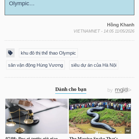
Olympic…
NGUYÊN
VẬT
LIỆU
Hồng Khanh
VIETNAMNET
- 14:05 11/05/2026
khu đô thị thể thao Olympic
CÔNG
sân vận động Hùng Vương
siêu dự án của Hà Nội
NGHIỆP
TIÊU
DÙNG
KHÔNG
THIẾT