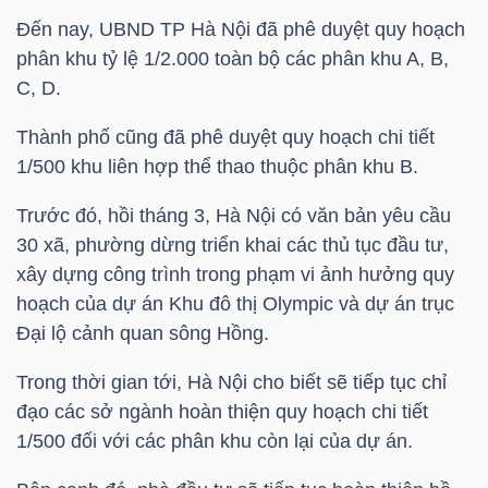
Đến nay, UBND TP Hà Nội đã phê duyệt quy hoạch
phân khu tỷ lệ 1/2.000 toàn bộ các phân khu A, B,
C, D.
TRÁI
PHIẾU
Thành phố cũng đã phê duyệt quy hoạch chi tiết
1/500 khu liên hợp thể thao thuộc phân khu B.
Trước đó, hồi tháng 3, Hà Nội có văn bản yêu cầu
CÔNG
30 xã, phường dừng triển khai các thủ tục đầu tư,
CỤ
xây dựng công trình trong phạm vi ảnh hưởng quy
ĐẦU
hoạch của dự án Khu đô thị Olympic và dự án trục
TƯ
Đại lộ cảnh quan sông Hồng.
Trong thời gian tới, Hà Nội cho biết sẽ tiếp tục chỉ
đạo các sở ngành hoàn thiện quy hoạch chi tiết
TRUY
1/500 đối với các phân khu còn lại của dự án.
XUẤT
DỮ