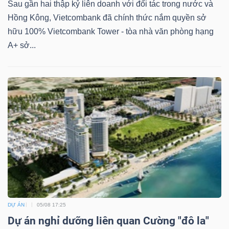
Sau gần hai thập kỷ liên doanh với đối tác trong nước và
Hồng Kông, Vietcombank đã chính thức nắm quyền sở
hữu 100% Vietcombank Tower - tòa nhà văn phòng hạng
A+ sở...
Dữ
liệu
tài
chính
DỰ ÁN
05/08 17:25
Dự án nghỉ dưỡng liên quan Cường "đô la"