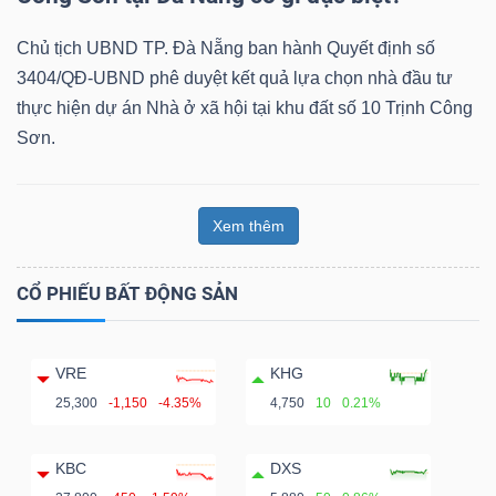
Chủ tịch UBND TP. Đà Nẵng ban hành Quyết định số
3404/QĐ-UBND phê duyệt kết quả lựa chọn nhà đầu tư
thực hiện dự án Nhà ở xã hội tại khu đất số 10 Trịnh Công
Sơn.
Xem thêm
CỔ PHIẾU BẤT ĐỘNG SẢN
VRE
KHG
25,300
-1,150
-4.35%
4,750
10
0.21%
KBC
DXS