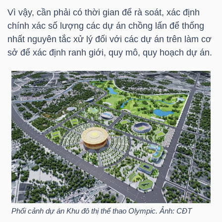
Vì vậy, cần phải có thời gian để rà soát, xác định
TÀI
chính xác số lượng các dự án chồng lấn để thống
CHÍNH
nhất nguyên tắc xử lý đối với các dự án trên làm cơ
CÁ
sở để xác định ranh giới, quy mô, quy hoạch dự án.
NHÂN
PHÂN
TÍCH
VIETSTOCKFINANCE
VĨ
Phối cảnh dự án Khu đô thị thể thao Olympic. Ảnh: CĐT
MÔ