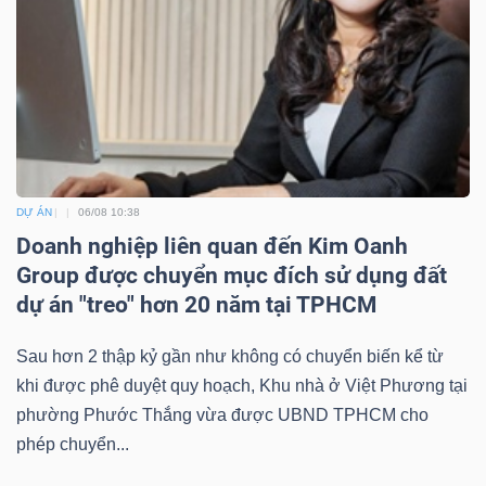
ngữ
(-)
Dịch
vụ
(-)
DỰ ÁN
06/08 10:38
Doanh nghiệp liên quan đến Kim Oanh
Đào
Group được chuyển mục đích sử dụng đất
tạo
dự án "treo" hơn 20 năm tại TPHCM
Sau hơn 2 thập kỷ gần như không có chuyển biến kể từ
khi được phê duyệt quy hoạch, Khu nhà ở Việt Phương tại
phường Phước Thắng vừa được UBND TPHCM cho
Sách
phép chuyển...
tài
chính