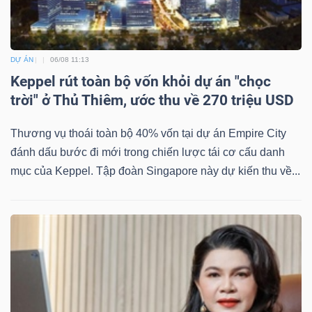
Bài
viết
DỰ ÁN
06/08 11:13
của
Keppel rút toàn bộ vốn khỏi dự án "chọc
tác
trời" ở Thủ Thiêm, ước thu về 270 triệu USD
giả
(-)
Thương vụ thoái toàn bộ 40% vốn tại dự án Empire City
đánh dấu bước đi mới trong chiến lược tái cơ cấu danh
Báo
mục của Keppel. Tập đoàn Singapore này dự kiến thu về...
cáo
phân
tích
(-)
Thuật