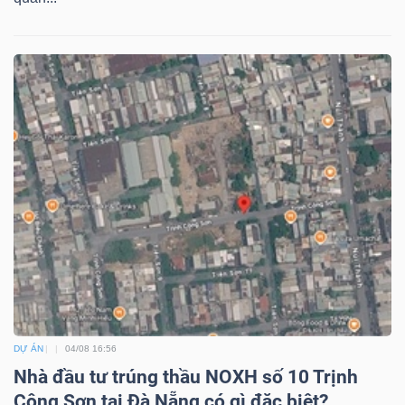
DỰ ÁN
04/08 16:56
Nhà đầu tư trúng thầu NOXH số 10 Trịnh
Công Sơn tại Đà Nẵng có gì đặc biệt?