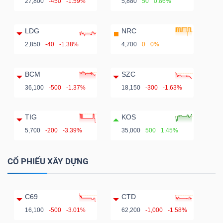
27,800
-450
-1.59%
5,880
50
0.86%
LDG
NRC
2,850
-40
-1.38%
4,700
0
0%
BCM
SZC
36,100
-500
-1.37%
18,150
-300
-1.63%
TIG
KOS
5,700
-200
-3.39%
35,000
500
1.45%
CỔ PHIẾU XÂY DỰNG
C69
CTD
16,100
-500
-3.01%
62,200
-1,000
-1.58%