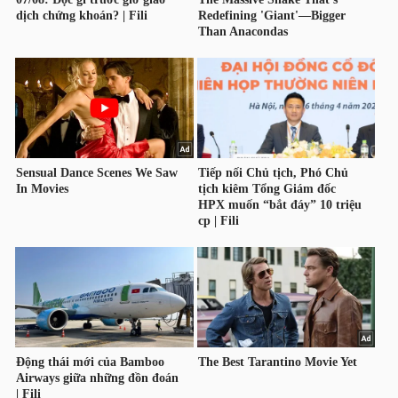
YẾU
TIÊU
DÙNG
THIẾT
YẾU
CHĂM
SÓC
SỨC
KHỎE