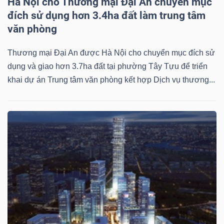
Hà Nội cho Thương mại Đại An chuyển mục
Mã
đích sử dụng hơn 3.4ha đất làm trung tâm
chứng
văn phòng
khoán
(-)
Thương mại Đại An được Hà Nội cho chuyển mục đích sử
dụng và giao hơn 3.7ha đất tại phường Tây Tựu để triển
Tất cả
Cổ phiếu
Chỉ số
Chứng chỉ quỹ
Chứng 
khai dự án Trung tâm văn phòng kết hợp Dịch vụ thương...
Lãnh
đạo
(-)
Tất cả
Người nội bộ
Người liên quan
Cổ đông lớn
Tin
tức
(-)