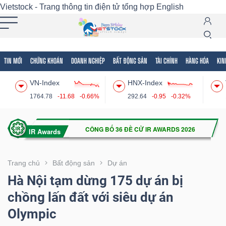
Vietstock - Trang thông tin điện tử tổng hợp
English
TIN MỚI
CHỨNG KHOÁN
DOANH NGHIỆP
BẤT ĐỘNG SẢN
TÀI CHÍNH
HÀNG HÓA
KIN
Tất cả
Tính năng
Ngành
Mã chứng khoán
Lãnh
VN-Index
HNX-Index
Tính
1764.78
-11.68
-0.66%
292.64
-0.95
-0.32%
năng
(-)
VIETSTOCK
Trang chủ
Bất động sản
Dự án
Hà Nội tạm dừng 175 dự án bị
chồng lấn đất với siêu dự án
CHỨNG
Olympic
KHOÁN