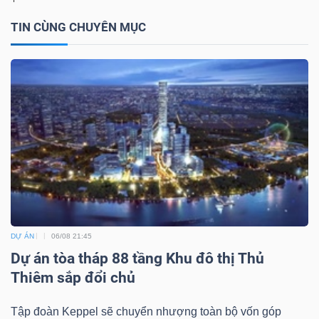
TIN CÙNG CHUYÊN MỤC
TÀI
CHÍNH
CÔNG
NGHỆ
THÔNG
TIN
DỰ ÁN
06/08 21:45
Dự án tòa tháp 88 tầng Khu đô thị Thủ
Thiêm sắp đổi chủ
Tập đoàn Keppel sẽ chuyển nhượng toàn bộ vốn góp