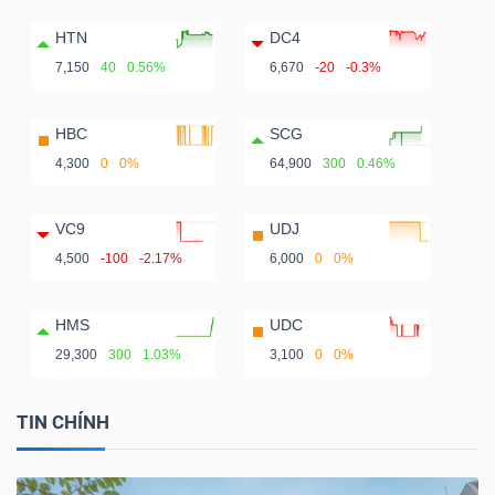
HTN
DC4
7,150
40
0.56%
6,670
-20
-0.3%
HBC
SCG
4,300
0
0%
64,900
300
0.46%
VC9
UDJ
4,500
-100
-2.17%
6,000
0
0%
HMS
UDC
29,300
300
1.03%
3,100
0
0%
TIN CHÍNH