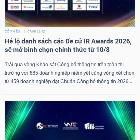
DỊCH
VỤ
TRUYỀN
THÔNG
CỔ PHIẾU
07/08 11:42
Hé lộ danh sách các Đề cử IR Awards 2026,
sẽ mở bình chọn chính thức từ 10/8
Trải qua vòng Khảo sát Công bố thông tin trên toàn thị
TIỆN
trường với 685 doanh nghiệp niêm yết cùng vòng xét chọn
ÍCH
từ 459 doanh nghiệp đạt Chuẩn Công bố thông tin 2026...
BẤT
ĐỘNG
SẢN