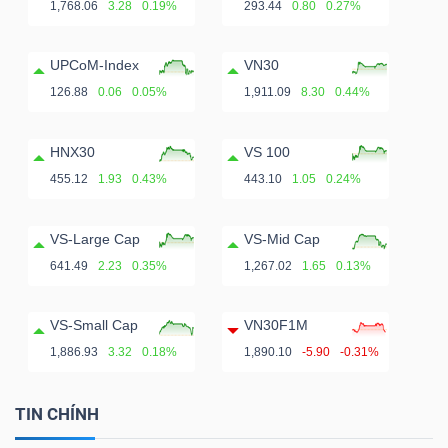
1,768.06
3.28
0.19%
293.44
0.80
0.27%
UPCoM-Index
VN30
126.88
0.06
0.05%
1,911.09
8.30
0.44%
HNX30
VS 100
455.12
1.93
0.43%
443.10
1.05
0.24%
VS-Large Cap
VS-Mid Cap
641.49
2.23
0.35%
1,267.02
1.65
0.13%
VS-Small Cap
VN30F1M
1,886.93
3.32
0.18%
1,890.10
-5.90
-0.31%
TIN CHÍNH