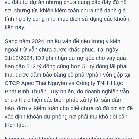
vụ đầu tư dự án nhưng chưa cung cấp đầy đủ hồ
sơ, chứng từ, khiến kiểm toán chưa thể đánh giá
TÀI
tính hợp lý cũng như mục đích sử dụng các khoản
CHÍNH
tiền này.
CÁ
NHÂN
Sang năm 2024, nhiều vấn đề nêu trong ý kiến
ngoại trừ vẫn chưa được khắc phục. Tại ngày
31/12/2024,
IDJ
ghi nhận dư nợ gốc cho vay quá
hạn gần 512 tỷ đồng cùng hơn 51 tỷ đồng lãi phải
PHÂN
thu, được đảm bảo bằng cổ phần/phần vốn góp tại
TÍCH
CTCP Apec Thái Nguyên và Công ty TNHH Lộc
VIETSTOCKFINANCE
Phát Bình Thuận. Tuy nhiên, do doanh nghiệp vẫn
chưa thực hiện các biện pháp xử lý tài sản đảm
bảo, đơn vị kiểm toán cho biết chưa có đủ cơ sở để
xác định khoản dự phòng nợ phải thu khó đòi cần
VĨ
trích lập.
MÔ