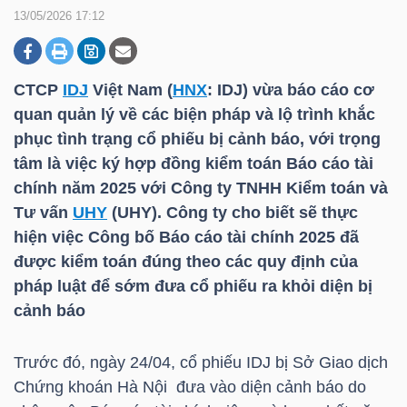
13/05/2026 17:12
DOANH
NGHIỆP
CTCP
IDJ
Việt Nam (
HNX
:
IDJ
) vừa báo cáo cơ
quan quản lý về các biện pháp và lộ trình khắc
phục tình trạng cổ phiếu bị cảnh báo, với trọng
tâm là việc ký hợp đồng kiểm toán Báo cáo tài
BẤT
chính năm 2025 với Công ty TNHH Kiểm toán và
ĐỘNG
Tư vấn
UHY
(
UHY
). Công ty cho biết sẽ thực
SẢN
hiện việc Công bố Báo cáo tài chính 2025 đã
được kiểm toán đúng theo các quy định của
pháp luật để sớm đưa cổ phiếu ra khỏi diện bị
TÀI
cảnh báo
CHÍNH
Trước đó, ngày 24/04, cổ phiếu
IDJ
bị Sở Giao dịch
Chứng khoán Hà Nội đưa vào diện cảnh báo do