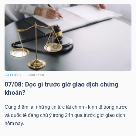
ngữ
(-)
Dịch
vụ
(-)
Đào
CỔ PHIẾU
07/08 06:00
tạo
07/08: Đọc gì trước giờ giao dịch chứng
khoán?
Cùng điểm lại những tin tức tài chính - kinh tế trong nước
và quốc tế đáng chú ý trong 24h qua trước giờ giao dịch
Sách
hôm nay.
tài
chính