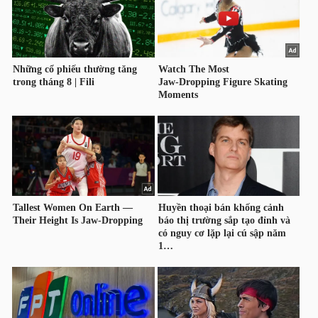
TRÁI
PHIẾU
CÔNG
CỤ
ĐẦU
TƯ
TRUY
XUẤT
DỮ