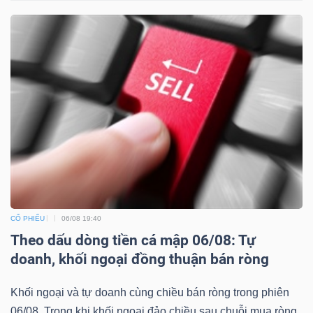
Công
cụ
đầu
tư
CỔ PHIẾU
06/08 19:40
Truyền
Theo dấu dòng tiền cá mập 06/08: Tự
thông
doanh, khối ngoại đồng thuận bán ròng
tài
chính
Khối ngoại và tự doanh cùng chiều bán ròng trong phiên
06/08. Trong khi khối ngoại đảo chiều sau chuỗi mua ròng