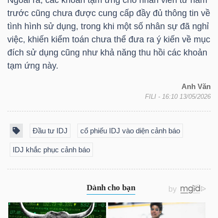
Ngoài ra, các khoản tạm ứng cho nhân viên từ năm
trước cũng chưa được cung cấp đầy đủ thông tin về
tình hình sử dụng, trong khi một số nhân sự đã nghỉ
NGÀNH
việc, khiến kiểm toán chưa thể đưa ra ý kiến về mục
đích sử dụng cũng như khả năng thu hồi các khoản
tạm ứng này.
DOANH
Anh Văn
NGHIỆP
FILI
- 16:10 13/05/2026
Đầu tư IDJ
cổ phiếu IDJ vào diện cảnh báo
CỔ
IDJ khắc phục cảnh báo
PHIẾU
PHÁI
SINH