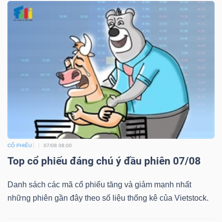
Bài
viết
của
tác
giả
(-)
Báo
cáo
CỔ PHIẾU
07/08 08:00
phân
Top cổ phiếu đáng chú ý đầu phiên 07/08
tích
(-)
Danh sách các mã cổ phiếu tăng và giảm mạnh nhất
những phiên gần đây theo số liệu thống kê của Vietstock.
Thuật