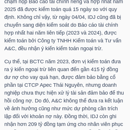
chậm nộp Báo cáo tài chính riêng và hợp nhất năm
HÀNG
2025 đã được kiểm toán quá 15 ngày so với quy
HÓA
định. Không chỉ vậy, từ ngày 04/04,
IDJ
cũng đã bị
chuyển sang diện kiểm soát do Báo cáo tài chính
hợp nhất hai năm liên tiếp (2023 và 2024), được
KINH
kiểm toán bởi Công ty TNHH Kiểm toán và Tư vấn
TẾ
A&C, đều nhận ý kiến kiểm toán ngoại trừ.
Cụ thể, tại BCTC năm 2023, đơn vị kiểm toán đưa
ra ý kiến ngoại trừ liên quan đến gần 415 tỷ đồng
THẾ
dư nợ cho vay quá hạn, được đảm bảo bằng cổ
GIỚI
phần tại CTCP Apec Thái Nguyên, nhưng doanh
nghiệp chưa thực hiện xử lý tài sản đảm bảo để thu
hồi công nợ. Do đó, A&C không thể đưa ra kết luận
về ảnh hưởng cũng như mức dự phòng cần trích
ĐÔNG
lập đối với khoản nợ này. Đồng thời,
IDJ
còn ghi
DƯƠNG
nhận hơn 209 tỷ đồng tạm ứng cho nhân viên phục