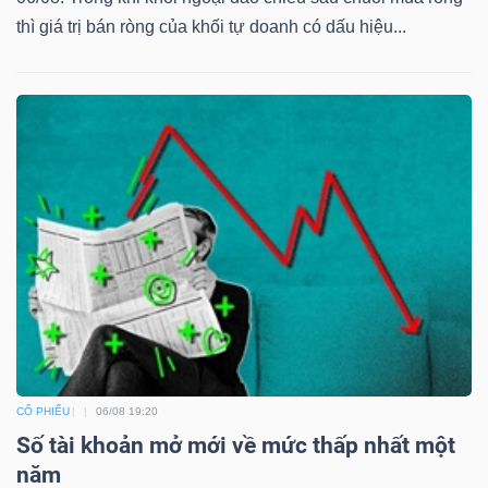
thì giá trị bán ròng của khối tự doanh có dấu hiệu...
Dữ
liệu
tài
chính
CỔ PHIẾU
06/08 19:20
Số tài khoản mở mới về mức thấp nhất một
năm