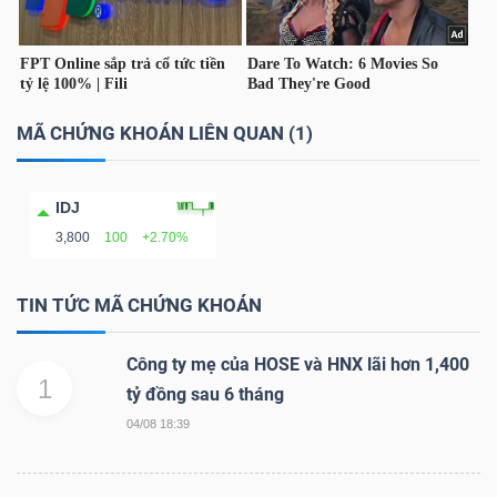
LIỆU
Ngành
(-)
MÃ CHỨNG KHOÁN LIÊN QUAN (1)
VS-
SECTOR
IDJ
3,800
100
+2.70%
TIN TỨC MÃ CHỨNG KHOÁN
NĂNG
Công ty mẹ của HOSE và HNX lãi hơn 1,400
LƯỢNG
1
tỷ đồng sau 6 tháng
04/08 18:39