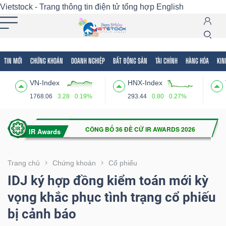
Vietstock - Trang thông tin điện tử tổng hợp
English
TIN MỚI
CHỨNG KHOÁN
DOANH NGHIỆP
BẤT ĐỘNG SẢN
TÀI CHÍNH
HÀNG HÓA
KIN
Tất cả
Tính năng
Ngành
Mã chứng khoán
Lãnh
VN-Index
HNX-Index
Tính
1768.06
3.28
0.19%
293.44
0.80
0.27%
năng
(-)
VIETSTOCK
Trang chủ
Chứng khoán
Cổ phiếu
IDJ ký hợp đồng kiểm toán mới kỳ
vọng khắc phục tình trạng cổ phiếu
CHỨNG
bị cảnh báo
KHOÁN