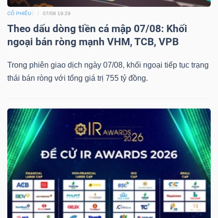
CỔ PHIẾU
07/08 19:29
Theo dấu dòng tiền cá mập 07/08: Khối
ngoại bán ròng mạnh VHM, TCB, VPB
TÀI
CHÍNH
Trong phiên giao dịch ngày 07/08, khối ngoại tiếp tục trạng
thái bán ròng với tổng giá trị 755 tỷ đồng.
CÔNG
NGHỆ
THÔNG
TIN