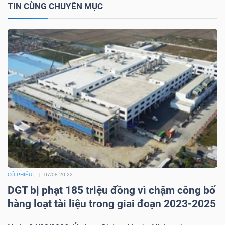
TIN CÙNG CHUYÊN MỤC
NGUYÊN
VẬT
LIỆU
CÔNG
NGHIỆP
TIÊU
CỔ PHIẾU
07/08 20:22
DÙNG
DGT bị phạt 185 triệu đồng vì chậm công bố
KHÔNG
hàng loạt tài liệu trong giai đoạn 2023-2025
THIẾT