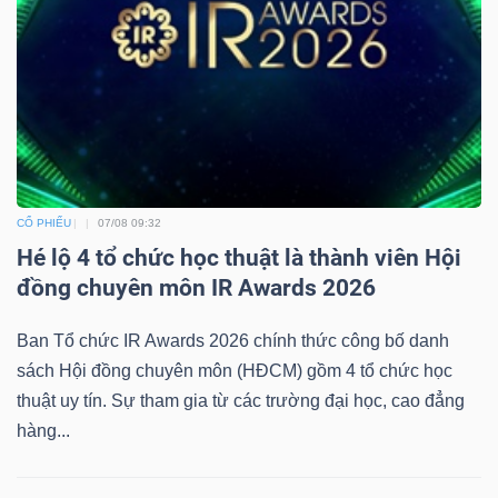
Mã
chứng
khoán
(-)
Tất cả
Cổ phiếu
Chỉ số
Chứng chỉ quỹ
Chứng 
CỔ PHIẾU
07/08 09:32
Lãnh
Hé lộ 4 tổ chức học thuật là thành viên Hội
đạo
đồng chuyên môn IR Awards 2026
(-)
Ban Tổ chức IR Awards 2026 chính thức công bố danh
Tất cả
Người nội bộ
Người liên quan
Cổ đông lớn
sách Hội đồng chuyên môn (HĐCM) gồm 4 tổ chức học
thuật uy tín. Sự tham gia từ các trường đại học, cao đẳng
Tin
hàng...
tức
(-)