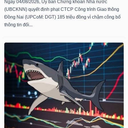
Ngày 04/08/2026, Ủy ban Chứng khoán Nhà nước
YẾU
(UBCKNN) quyết định phạt CTCP Công trình Giao thông
Đồng Nai (UPCoM: DGT) 185 triệu đồng vì chậm công bố
thông tin đối...
TIÊU
DÙNG
THIẾT
YẾU
CHĂM
SÓC
SỨC
KHỎE