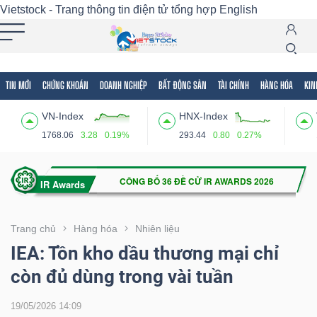
Vietstock - Trang thông tin điện tử tổng hợp
English
TIN MỚI
CHỨNG KHOÁN
DOANH NGHIỆP
BẤT ĐỘNG SẢN
TÀI CHÍNH
HÀNG HÓA
KIN
Tất cả
Tính năng
Ngành
Mã chứng khoán
Lãnh
VN-Index
HNX-Index
Tính
1768.06
3.28
0.19%
293.44
0.80
0.27%
năng
(-)
VIETSTOCK
Trang chủ
Hàng hóa
Nhiên liệu
IEA: Tồn kho dầu thương mại chỉ
còn đủ dùng trong vài tuần
CHỨNG
KHOÁN
19/05/2026 14:09