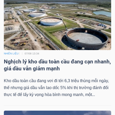
TÀI
CHÍNH
NHIÊN LIỆU
07/08 13:34
Nghịch lý kho dầu toàn cầu đang cạn nhanh,
CÔNG
giá dầu vẫn giảm mạnh
NGHỆ
THÔNG
Kho dầu toàn cầu đang vơi đi tới 6,3 triệu thùng mỗi ngày,
TIN
thế nhưng giá dầu vẫn lao dốc 5% khi thị trường đánh đổi
thực tế để lấy kỳ vọng hòa bình mong manh, một...