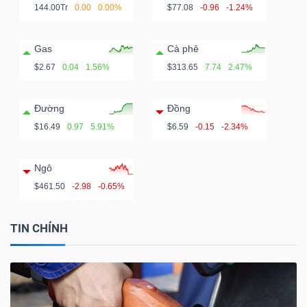
144.00Tr
0.00
0.00%
$77.08
-0.96
-1.24%
Gas
Cà phê
$2.67
0.04
1.56%
$313.65
7.74
2.47%
Đường
Đồng
$16.49
0.97
5.91%
$6.59
-0.15
-2.34%
Ngô
$461.50
-2.98
-0.65%
TIN CHÍNH