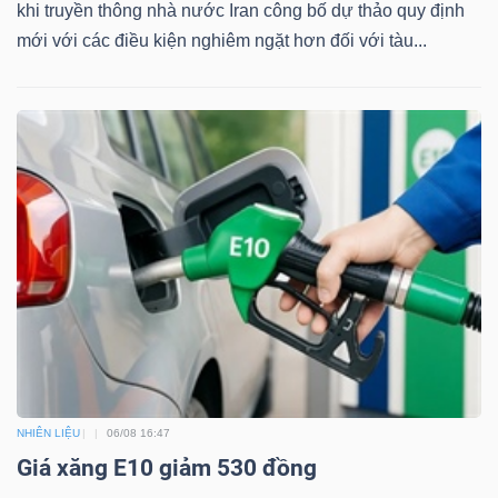
khi truyền thông nhà nước Iran công bố dự thảo quy định
mới với các điều kiện nghiêm ngặt hơn đối với tàu...
Bài
viết
của
tác
giả
(-)
Báo
cáo
phân
tích
(-)
NHIÊN LIỆU
06/08 16:47
Giá xăng E10 giảm 530 đồng
Thuật