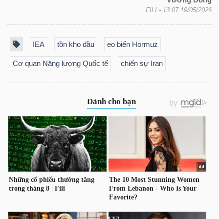
FILI
- 13:07 19/05/2026
TRÁI
IEA
tồn kho dầu
eo biển Hormuz
PHIẾU
Cơ quan Năng lượng Quốc tế
chiến sự Iran
CÔNG
CỤ
ĐẦU
TƯ
TRUY
XUẤT
DỮ