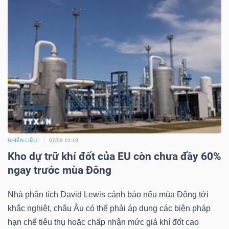
DỊCH
VỤ
TRUYỀN
THÔNG
TIỆN
ÍCH
NHIÊN LIỆU
07/08 10:18
Kho dự trữ khí đốt của EU còn chưa đầy 60%
ngay trước mùa Đông
BẤT
Nhà phân tích David Lewis cảnh báo nếu mùa Đông tới
ĐỘNG
khắc nghiệt, châu Âu có thể phải áp dụng các biện pháp
SẢN
hạn chế tiêu thụ hoặc chấp nhận mức giá khí đốt cao