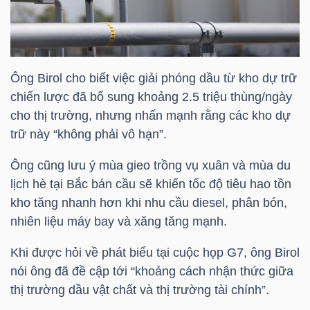
HÀNG
HÓA
Ông Birol cho biết việc giải phóng dầu từ kho dự trữ
KINH
chiến lược đã bổ sung khoảng 2.5 triệu thùng/ngày
TẾ
cho thị trường, nhưng nhấn mạnh rằng các kho dự
trữ này “không phải vô hạn”.
Ông cũng lưu ý mùa gieo trồng vụ xuân và mùa du
THẾ
lịch hè tại Bắc bán cầu sẽ khiến tốc độ tiêu hao tồn
GIỚI
kho tăng nhanh hơn khi nhu cầu diesel, phân bón,
nhiên liệu máy bay và xăng tăng mạnh.
Khi được hỏi về phát biểu tại cuộc họp G7, ông Birol
ĐÔNG
nói ông đã đề cập tới “khoảng cách nhận thức giữa
DƯƠNG
thị trường dầu vật chất và thị trường tài chính”.