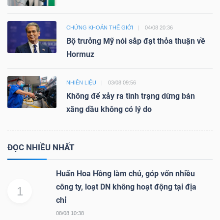
CHỨNG KHOÁN THẾ GIỚI
04/08 20:36
Bộ trưởng Mỹ nói sắp đạt thỏa thuận về
Hormuz
NHIÊN LIỆU
03/08 09:56
Không để xảy ra tình trạng dừng bán
xăng dầu không có lý do
ĐỌC NHIỀU NHẤT
Huấn Hoa Hồng làm chủ, góp vốn nhiều
công ty, loạt DN không hoạt động tại địa
1
chỉ
08/08 10:38