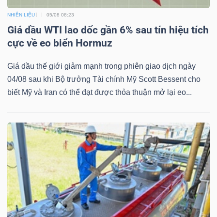
NHIÊN LIỆU
05/08 08:23
Giá dầu WTI lao dốc gần 6% sau tín hiệu tích
cực về eo biển Hormuz
Dữ
liệu
Giá dầu thế giới giảm mạnh trong phiên giao dịch ngày
tài
04/08 sau khi Bộ trưởng Tài chính Mỹ Scott Bessent cho
chính
biết Mỹ và Iran có thể đạt được thỏa thuận mở lại eo...