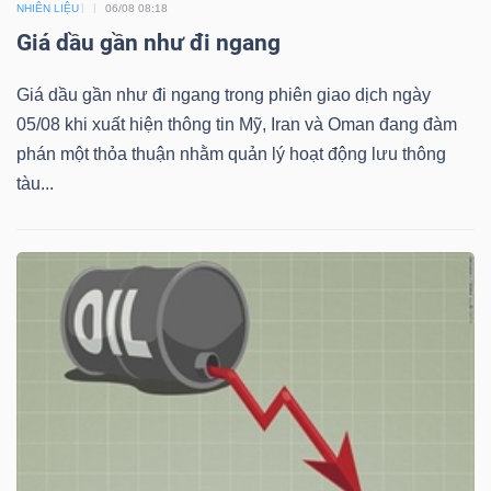
NHIÊN LIỆU
06/08 08:18
Giá dầu gần như đi ngang
Giá dầu gần như đi ngang trong phiên giao dịch ngày
05/08 khi xuất hiện thông tin Mỹ, Iran và Oman đang đàm
Công
phán một thỏa thuận nhằm quản lý hoạt động lưu thông
cụ
tàu...
đầu
tư
Truyền
thông
tài
chính