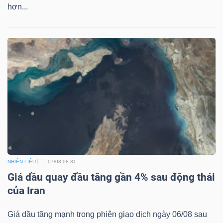
hơn...
Mã
chứng
khoán
(-)
Tất cả
Cổ phiếu
Chỉ số
Chứng chỉ quỹ
Chứng 
Lãnh
đạo
(-)
Tất cả
Người nội bộ
Người liên quan
Cổ đông lớn
NHIÊN LIỆU
07/08 08:31
Giá dầu quay đầu tăng gần 4% sau động thái
Tin
của Iran
tức
(-)
Giá dầu tăng mạnh trong phiên giao dịch ngày 06/08 sau