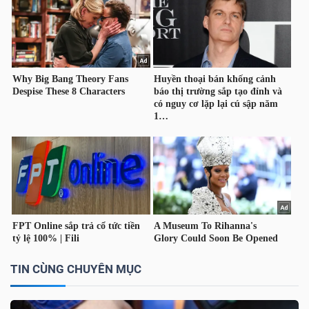
LIỆU
Ngành
(-)
VS-
SECTOR
NĂNG
LƯỢNG
TIN CÙNG CHUYÊN MỤC