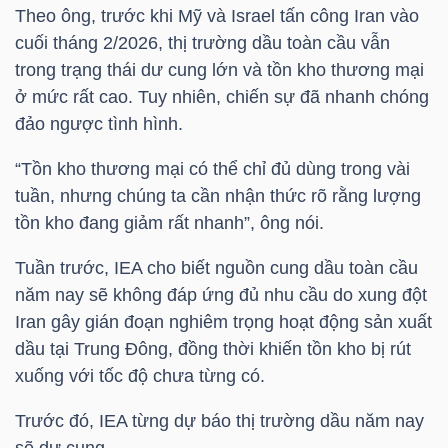
Theo ông, trước khi Mỹ và Israel tấn công Iran vào
cuối tháng 2/2026, thị trường dầu toàn cầu vẫn
TÀI
trong trạng thái dư cung lớn và tồn kho thương mại
CHÍNH
ở mức rất cao. Tuy nhiên, chiến sự đã nhanh chóng
CÁ
đảo ngược tình hình.
NHÂN
“Tồn kho thương mại có thể chỉ đủ dùng trong vài
tuần, nhưng chúng ta cần nhận thức rõ rằng lượng
tồn kho đang giảm rất nhanh”, ông nói.
PHÂN
TÍCH
Tuần trước, IEA cho biết nguồn cung dầu toàn cầu
VIETSTOCKFINANCE
năm nay sẽ không đáp ứng đủ nhu cầu do xung đột
Iran gây gián đoạn nghiêm trọng hoạt động sản xuất
dầu tại Trung Đông, đồng thời khiến tồn kho bị rút
xuống với tốc độ chưa từng có.
VĨ
Trước đó, IEA từng dự báo thị trường dầu năm nay
MÔ
sẽ dư cung.