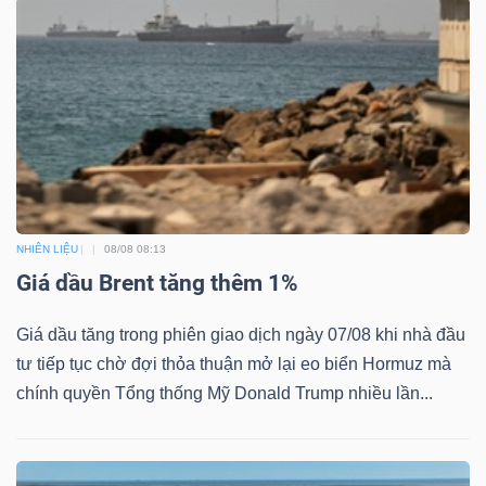
YẾU
TIÊU
DÙNG
THIẾT
YẾU
NHIÊN LIỆU
08/08 08:13
Giá dầu Brent tăng thêm 1%
Giá dầu tăng trong phiên giao dịch ngày 07/08 khi nhà đầu
tư tiếp tục chờ đợi thỏa thuận mở lại eo biển Hormuz mà
CHĂM
chính quyền Tổng thống Mỹ Donald Trump nhiều lần...
SÓC
SỨC
KHỎE