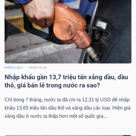
NGUYÊN
VẬT
LIỆU
CÔNG
NGHIỆP
NHIÊN LIỆU
08/08 10:34
Nhập khẩu gần 13,7 triệu tấn xăng dầu, dầu
thô, giá bán lẻ trong nước ra sao?
Chỉ trong 7 tháng, nước ta đã chi ra 12,31 tỷ USD để nhập
TIÊU
khẩu 13,65 triệu tấn dầu thô và xăng dầu các loại. Hiện giá
DÙNG
xăng dầu ở nước ta thấp hơn một số quốc gia...
KHÔNG
THIẾT