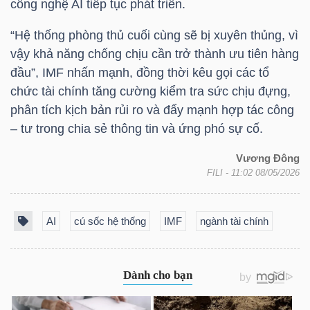
công nghệ AI tiếp tục phát triển.
“Hệ thống phòng thủ cuối cùng sẽ bị xuyên thủng, vì
vậy khả năng chống chịu cần trở thành ưu tiên hàng
TRÁI
đầu”, IMF nhấn mạnh, đồng thời kêu gọi các tổ
PHIẾU
chức tài chính tăng cường kiểm tra sức chịu đựng,
phân tích kịch bản rủi ro và đẩy mạnh hợp tác công
– tư trong chia sẻ thông tin và ứng phó sự cố.
CÔNG
Vương Đông
CỤ
FILI
- 11:02 08/05/2026
ĐẦU
TƯ
AI
cú sốc hệ thống
IMF
ngành tài chính
TRUY
XUẤT
DỮ