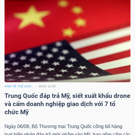
DỊCH
VỤ
TRUYỀN
THÔNG
TIỆN
ÍCH
KINH TẾ THẾ GIỚI
06/08 10:55
Trung Quốc đáp trả Mỹ, siết xuất khẩu drone
và cấm doanh nghiệp giao dịch với 7 tổ
BẤT
chức Mỹ
ĐỘNG
SẢN
Ngày 06/08, Bộ Thương mại Trung Quốc công bố hàng
loạt biện pháp đáp trả mới nhằm vào Mỹ, bao gồm cấm các