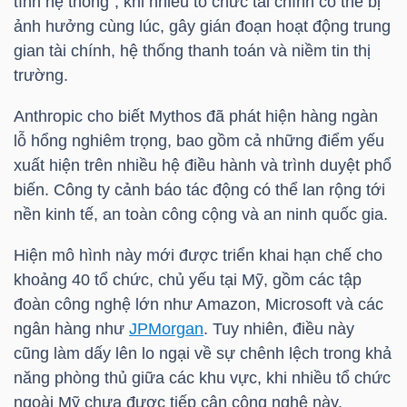
tính hệ thống”, khi nhiều tổ chức tài chính có thể bị
ảnh hưởng cùng lúc, gây gián đoạn hoạt động trung
TÀI
gian tài chính, hệ thống thanh toán và niềm tin thị
CHÍNH
trường.
CÁ
Anthropic cho biết Mythos đã phát hiện hàng ngàn
NHÂN
lỗ hổng nghiêm trọng, bao gồm cả những điểm yếu
xuất hiện trên nhiều hệ điều hành và trình duyệt phổ
biến. Công ty cảnh báo tác động có thể lan rộng tới
PHÂN
nền kinh tế, an toàn công cộng và an ninh quốc gia.
TÍCH
Hiện mô hình này mới được triển khai hạn chế cho
VIETSTOCKFINANCE
khoảng 40 tổ chức, chủ yếu tại Mỹ, gồm các tập
đoàn công nghệ lớn như Amazon, Microsoft và các
ngân hàng như
JPMorgan
. Tuy nhiên, điều này
cũng làm dấy lên lo ngại về sự chênh lệch trong khả
VĨ
năng phòng thủ giữa các khu vực, khi nhiều tổ chức
MÔ
ngoài Mỹ chưa được tiếp cận công nghệ này.