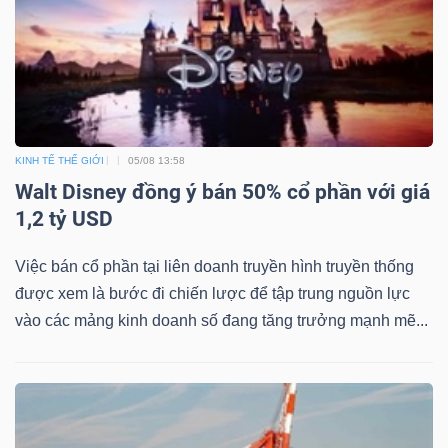
Dữ
liệu
tài
KINH TẾ THẾ GIỚI
05/08 13:58
chính
Walt Disney đồng ý bán 50% cổ phần với giá
1,2 tỷ USD
Việc bán cổ phần tại liên doanh truyền hình truyền thống
được xem là bước đi chiến lược để tập trung nguồn lực
vào các mảng kinh doanh số đang tăng trưởng mạnh mẽ...