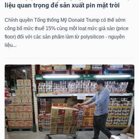
liệu quan trọng để sản xuất pin mặt trời
Bài
Chính quyền Tổng thống Mỹ Donald Trump có thể sớm
viết
công bố mức thuế 15% cùng một loạt mức giá sàn (price
của
floor) đối với các sản phẩm làm từ polysilicon - nguyên
tác
liệu...
giả
(-)
Báo
cáo
phân
tích
(-)
Thuật