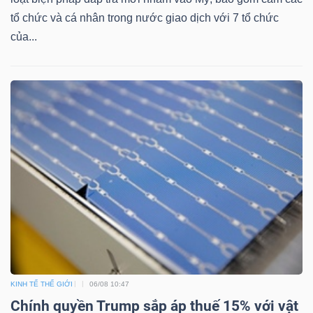
Mã
tổ chức và cá nhân trong nước giao dịch với 7 tổ chức
chứng
của...
khoán
(-)
Tất cả
Cổ phiếu
Chỉ số
Chứng chỉ quỹ
Chứng 
Lãnh
đạo
(-)
Tất cả
Người nội bộ
Người liên quan
Cổ đông lớn
Tin
tức
KINH TẾ THẾ GIỚI
06/08 10:47
(-)
Chính quyền Trump sắp áp thuế 15% với vật