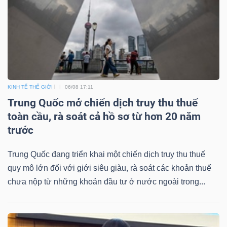
YẾU
TIÊU
DÙNG
KINH TẾ THẾ GIỚI
06/08 17:11
THIẾT
Trung Quốc mở chiến dịch truy thu thuế
YẾU
toàn cầu, rà soát cả hồ sơ từ hơn 20 năm
trước
Trung Quốc đang triển khai một chiến dịch truy thu thuế
quy mô lớn đối với giới siêu giàu, rà soát các khoản thuế
CHĂM
chưa nộp từ những khoản đầu tư ở nước ngoài trong...
SÓC
SỨC
KHỎE