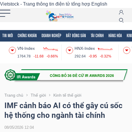
Vietstock - Trang thông tin điện tử tổng hợp
English
TIN MỚI
CHỨNG KHOÁN
DOANH NGHIỆP
BẤT ĐỘNG SẢN
TÀI CHÍNH
HÀNG HÓA
KIN
Tất cả
Tính năng
Ngành
Mã chứng khoán
Lãnh
VN-Index
HNX-Index
Tính
1764.78
-11.68
-0.66%
292.64
-0.95
-0.32%
năng
(-)
VIETSTOCK
Trang chủ
Thế giới
Kinh tế thế giới
IMF cảnh báo AI có thể gây cú sốc
hệ thống cho ngành tài chính
CHỨNG
KHOÁN
08/05/2026 12:04