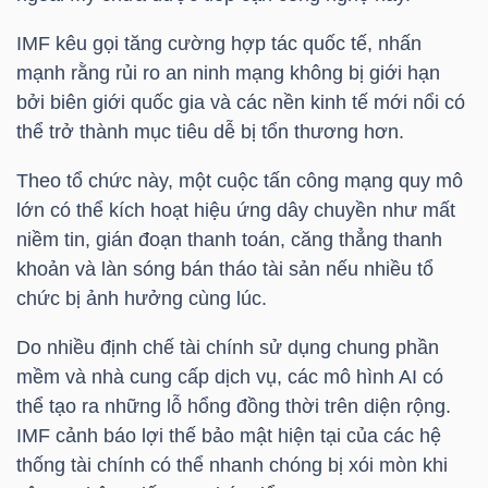
IMF kêu gọi tăng cường hợp tác quốc tế, nhấn
mạnh rằng rủi ro an ninh mạng không bị giới hạn
NGÀNH
bởi biên giới quốc gia và các nền kinh tế mới nổi có
thể trở thành mục tiêu dễ bị tổn thương hơn.
Theo tổ chức này, một cuộc tấn công mạng quy mô
DOANH
lớn có thể kích hoạt hiệu ứng dây chuyền như mất
NGHIỆP
niềm tin, gián đoạn thanh toán, căng thẳng thanh
khoản và làn sóng bán tháo tài sản nếu nhiều tổ
chức bị ảnh hưởng cùng lúc.
CỔ
PHIẾU
Do nhiều định chế tài chính sử dụng chung phần
mềm và nhà cung cấp dịch vụ, các mô hình AI có
thể tạo ra những lỗ hổng đồng thời trên diện rộng.
IMF cảnh báo lợi thế bảo mật hiện tại của các hệ
PHÁI
thống tài chính có thể nhanh chóng bị xói mòn khi
SINH