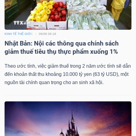
KINH TẾ THẾ GIỚI
06/08 06:18
Công
Nhật Bản: Nội các thông qua chính sách
cụ
giảm thuế tiêu thụ thực phẩm xuống 1%
đầu
tư
Theo ước tính, việc giảm thuế trong 2 năm ước tính sẽ dẫn
đến khoản thất thu khoảng 10.000 tỷ yen (63 tỷ USD), một
nguồn tài chính quan trọng cho an sinh xã hội.
Truyền
thông
tài
chính