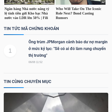
NGUYÊN
VẬT
LIỆU
TIN TỨC MÃ CHỨNG KHOÁN
Ông trùm JPMorgan cảnh báo dư nợ margin
ở mức kỷ lục: "Sẽ có ai đó làm rung chuyển
CÔNG
1
thị trường"
NGHIỆP
06/08 11:52
TIN CÙNG CHUYÊN MỤC
TIÊU
DÙNG
KHÔNG
THIẾT