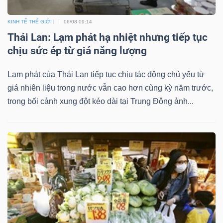
ngữ
(-)
KINH TẾ THẾ GIỚI
06/08 09:14
Thái Lan: Lạm phát hạ nhiệt nhưng tiếp tục
Dịch
chịu sức ép từ giá năng lượng
vụ
(-)
Lạm phát của Thái Lan tiếp tục chịu tác động chủ yếu từ
giá nhiên liệu trong nước vẫn cao hơn cùng kỳ năm trước,
trong bối cảnh xung đột kéo dài tại Trung Đông ảnh...
Đào
tạo
Sách
tài
chính