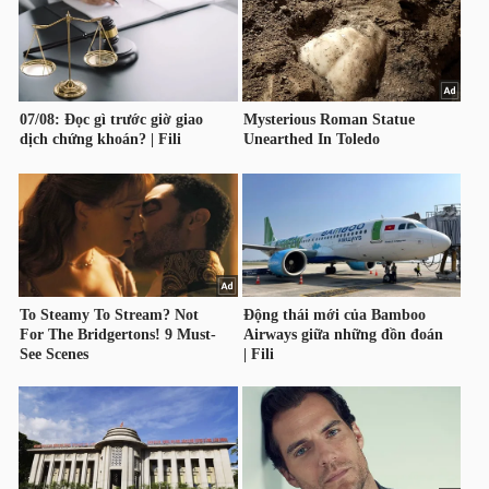
LIỆU
Ngành
(-)
VS-
SECTOR
NĂNG
LƯỢNG