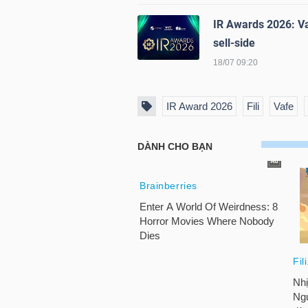
LIỆU
IR Awards 2026: Va
sell-side
Ngành
18/07 09:20
(-)
VS-
IR Award 2026
Fili
Vafe
SECTOR
NĂNG
LƯỢNG