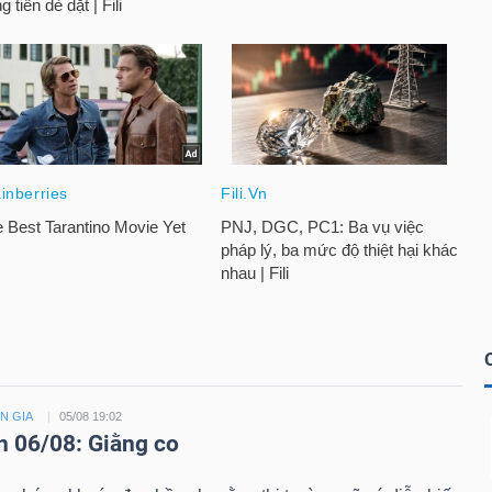
N GIA
05/08 19:02
n 06/08: Giằng co