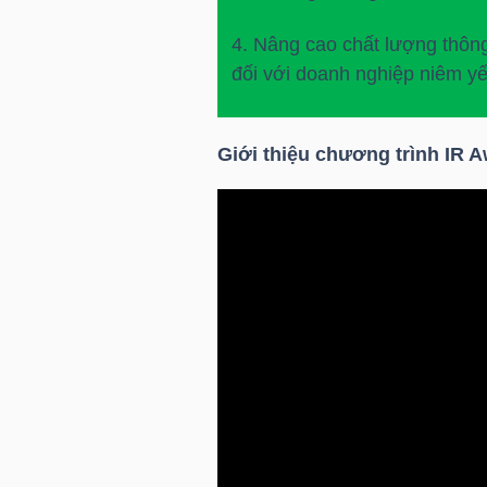
4. Nâng cao chất lượng thông
đối với doanh nghiệp niêm yế
NGÀNH
Giới thiệu chương trình IR 
DOANH
NGHIỆP
CỔ
PHIẾU
PHÁI
SINH