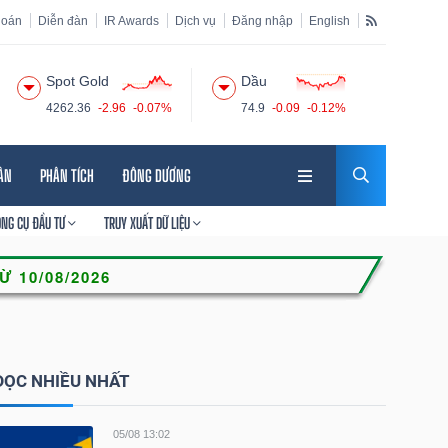
hoán
Diễn đàn
IR Awards
Dịch vụ
Đăng nhập
English
Spot Gold
Dầu
4262.36
-2.96
-0.07%
74.9
-0.09
-0.12%
HÂN
PHÂN TÍCH
ĐÔNG DƯƠNG
ÔNG CỤ ĐẦU TƯ
TRUY XUẤT DỮ LIỆU
ĐỌC NHIỀU NHẤT
05/08 13:02