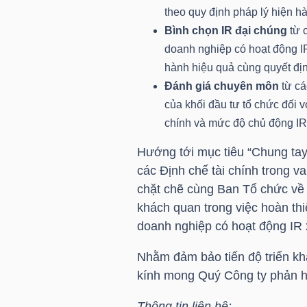
HÀNG
theo quy định pháp lý hiện h
HÓA
Bình chọn IR đại chúng
từ 
doanh nghiệp có hoạt động IR
hành hiệu quả cùng quyết đị
Đánh giá chuyên môn
từ cá
KINH
của khối đầu tư tổ chức đối v
TẾ
chính và mức độ chủ động IR
Hướng tới mục tiêu “Chung tay
các Định chế tài chính trong v
THẾ
chặt chẽ cùng Ban Tổ chức về
GIỚI
khách quan trong việc hoàn thi
doanh nghiệp có hoạt động IR 
Nhằm đảm bảo tiến độ triển k
ĐÔNG
kính mong Quý Công ty phản hồ
DƯƠNG
Thông tin liên hệ: