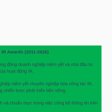
 IR Awards (2011-2026)
ộng đồng doanh nghiệp niêm yết và nhà đầu tư
của hoạt động IR.
ghiệp niêm yết chuyên nghiệp hóa công tác IR,
g chiến lược phát triển bền vững.
h và chuẩn mực trong việc công bố thông tin trên