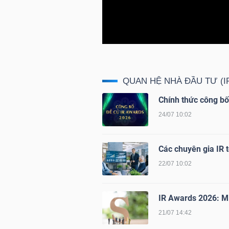
TRÁI
PHIẾU
QUAN HỆ NHÀ ĐẦU TƯ (I
Chính thức công b
CÔNG
24/07 10:02
CỤ
ĐẦU
TƯ
Các chuyên gia IR 
22/07 10:02
TRUY
IR Awards 2026: Mi
XUẤT
21/07 14:42
DỮ