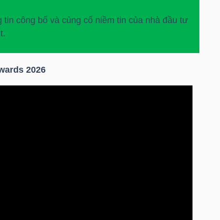
 tin công bố và củng cố niềm tin của nhà đầu tư
t.
Awards 2026