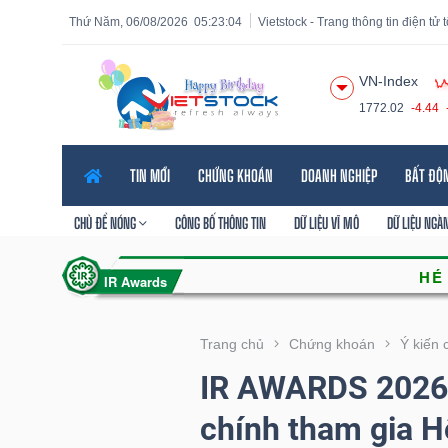
Thứ Năm, 06/08/2026
05:23:05
Vietstock - Trang thông tin điện tử
VN-Index
1772.02
-4.44
Tất cả
Tính năng
Ngành
Mã chứng khoán
Lãnh
TIN MỚI
CHỨNG KHOÁN
DOANH NGHIỆP
BẤT ĐỘ
Tính
năng
CHỦ ĐỀ NÓNG
CÔNG BỐ THÔNG TIN
DỮ LIỆU VĨ MÔ
DỮ LIỆU NGÀ
(-)
VIETSTOCK
Trang chủ
Chứng khoán
Ý kiến 
IR AWARDS 2026:
CHỨNG
chính tham gia H
KHOÁN