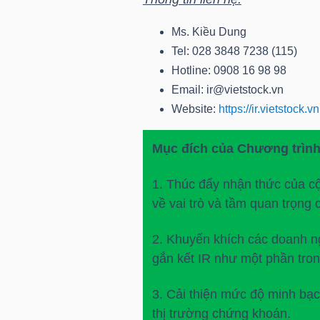
Ms. Kiều Dung
TÀI
Tel: 028 3848 7238 (115)
CHÍNH
Hotline: 0908 16 98 98
CÁ
Email: ir@vietstock.vn
NHÂN
Website:
https://ir.vietstock.vn
Mục đích của Chương trình
PHÂN
TÍCH
1. Thúc đẩy nhận thức của c
về vai trò và tầm quan trọng 
VIETSTOCKFINANCE
2. Khuyến khích các doanh n
gắn kết IR như một phần tron
VĨ
3. Cải thiện mức độ minh bạc
MÔ
thị trường chứng khoán.