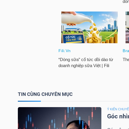
NGUYÊN
VẬT
LIỆU
CÔNG
NGHIỆP
TIN CÙNG CHUYÊN MỤC
TIÊU
DÙNG
Ý KIẾN CHUYÊ
KHÔNG
Góc nhì
THIẾT