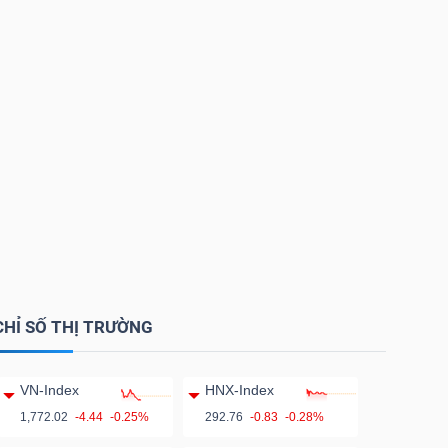
CHỈ SỐ THỊ TRƯỜNG
VN-Index
HNX-Index
1,772.02
-4.44
-0.25%
292.76
-0.83
-0.28%