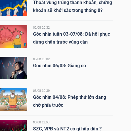
Thoát vùng trũng thanh khoản, chứng
khoán sẽ khởi sắc trong tháng 8?
02/08 20:32
Góc nhìn tuần 03-07/08: Đà hồi phục
dừng chân trước vùng cản
05/08 19:02
Góc nhìn 06/08: Giằng co
03/08 19:39
Góc nhìn 04/08: Phép thử lớn đang
chờ phía trước
03/08 11:08
SZC, VPB và NT2 có gì hấp dẫn ?