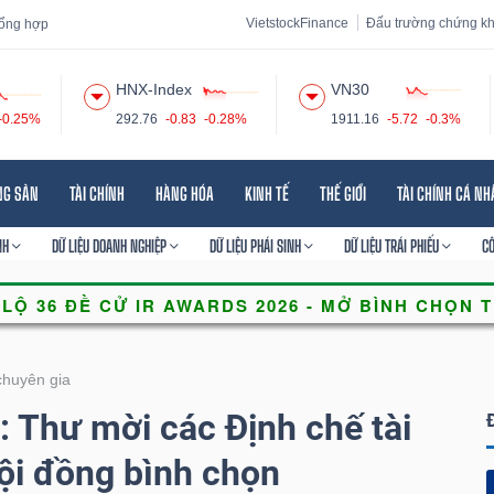
VietstockFinance
Đấu trường chứng k
 tổng hợp
HNX-Index
VN30
-0.25%
292.76
-0.83
-0.28%
1911.16
-5.72
-0.3%
 đạo
Tin tức
Báo cáo phân tích
Thuật ngữ
Dịch vụ
NG SẢN
TÀI CHÍNH
HÀNG HÓA
KINH TẾ
THẾ GIỚI
TÀI CHÍNH CÁ N
NH
DỮ LIỆU DOANH NGHIỆP
DỮ LIỆU PHÁI SINH
DỮ LIỆU TRÁI PHIẾU
C
chuyên gia
 Thư mời các Định chế tài
ội đồng bình chọn